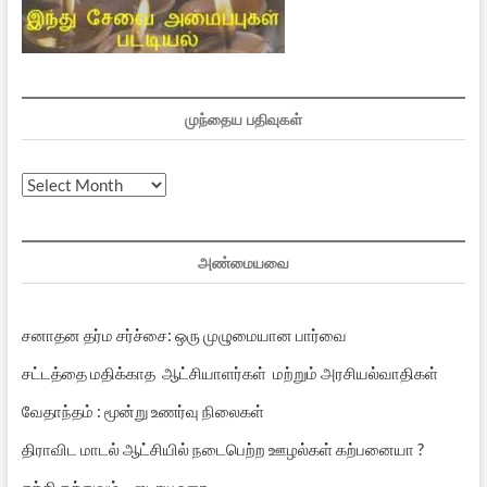
முந்தைய பதிவுகள்
முந்தைய
பதிவுகள்
அண்மையவை
சனாதன தர்ம சர்ச்சை: ஒரு முழுமையான பார்வை
சட்டத்தை மதிக்காத ஆட்சியாளர்கள் மற்றும் அரசியல்வாதிகள்
வேதாந்தம் : மூன்று உணர்வு நிலைகள்
திராவிட மாடல் ஆட்சியில் நடைபெற்ற ஊழல்கள் கற்பனையா ?
சக்தி தத்துவம் – ஜடாயு உரை