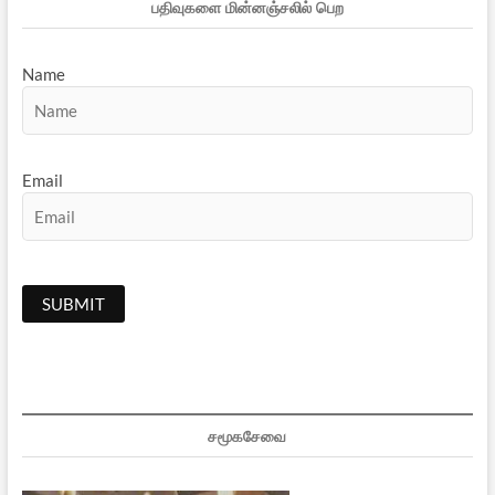
பதிவுகளை மின்னஞ்சலில் பெற
Name
Email
சமூகசேவை