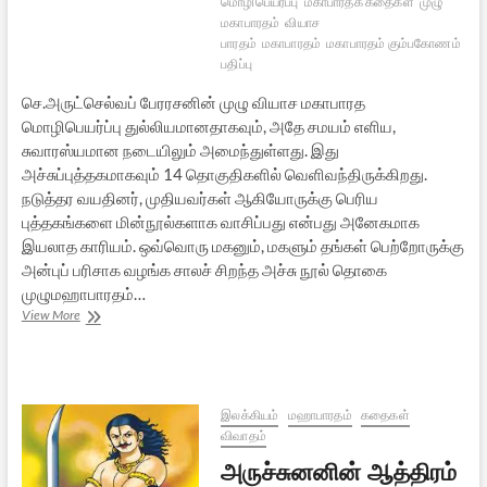
மொழிபெயர்ப்பு
மகாபாரதக் கதைகள்
முழு
மகாபாரதம்
வியாச
பாரதம்
மகாபாரதம்
மகாபாரதம் கும்பகோணம்
பதிப்பு
செ.அருட்செல்வப் பேரரசனின் முழு வியாச மகாபாரத
மொழிபெயர்ப்பு துல்லியமானதாகவும், அதே சமயம் எளிய,
சுவாரஸ்யமான நடையிலும் அமைந்துள்ளது. இது
அச்சுப்புத்தகமாகவும் 14 தொகுதிகளில் வெளிவந்திருக்கிறது.
நடுத்தர வயதினர், முதியவர்கள் ஆகியோருக்கு பெரிய
புத்தகங்களை மின்நூல்களாக வாசிப்பது என்பது அனேகமாக
இயலாத காரியம். ஒவ்வொரு மகனும், மகளும் தங்கள் பெற்றோருக்கு
அன்புப் பரிசாக வழங்க சாலச் சிறந்த அச்சு நூல் தொகை
முழுமஹாபாரதம்…
முழு
View More
மகாபாரதம்
அச்சுநூல்
தொகுப்பு
இலக்கியம்
மஹாபாரதம்
கதைகள்
விவாதம்
அருச்சுனனின் ஆத்திரம்