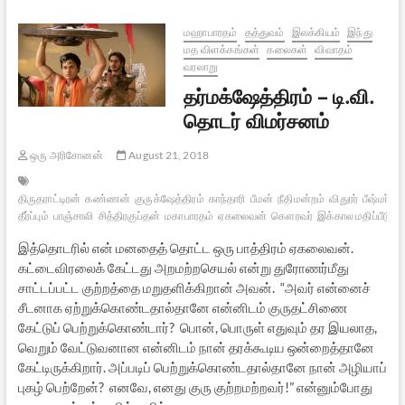
மஹாபாரதம்
தத்துவம்
இலக்கியம்
இந்து
மத விளக்கங்கள்
கலைகள்
விவாதம்
வரலாறு
தர்மக்ஷேத்திரம் – டி.வி.
தொடர் விமர்சனம்
ஒரு அரிசோனன்
August 21, 2018
திருதராட்டிரன்
கண்ணன்
குருக்ஷேத்திரம்
காந்தாரி
பீமன்
நீதிமன்றம்
விதுரர்
பீஷ்மர்
தர
தீர்ப்பும்
பாஞ்சாலி
சித்திரகுப்தன்
மகாபாரதம்
ஏகலைவன்
கௌரவர்
இக்கால மதிப்பீடு
தர
இத்தொடரில் என் மனதைத் தொட்ட ஒரு பாத்திரம் ஏகலைவன்.
கட்டைவிரலைக் கேட்டது அறமற்றசெயல் என்று துரோணர்மீது
சாட்டப்பட்ட குற்றத்தை மறுதளிக்கிறான் அவன். “அவர் என்னைச்
சீடனாக ஏற்றுக்கொண்டதால்தானே என்னிடம் குருதட்சிணை
கேட்டுப் பெற்றுக்கொண்டார்? பொன், பொருள் எதுவும் தர இயலாத,
வெறும் வேட்டுவனான என்னிடம் நான் தரக்கூடிய ஒன்றைத்தானே
கேட்டிருக்கிறார். அப்படிப் பெற்றுக்கொண்டதால்தானே நான் அழியாப்
புகழ் பெற்றேன்? எனவே, எனது குரு குற்றமற்றவர்!” என்னும்போது