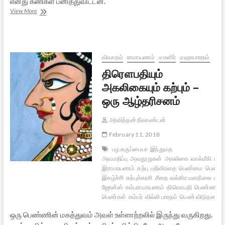
எனது கண்கள் பனித்துவிட்டன.
தர்மக்ஷேத்திரம்
View More
–
டி.வி.
தொடர்
விமர்சனம்
விவாதம்
ராமாயணம்
மகளிர்
மஹாபாரதம்
திரௌபதியும்
அகலிகையும் கற்பும் –
ஒரு ஆழ்தரிசனம்
அரவிந்தன் நீலகண்டன்
February 11, 2018
பழ.கருப்பையா
இந்துமத
அவமதிப்பு
அவதூறுகள்
அகலிகை
வால்மீகி
மகள
இராமாயணம்
கற்பு
பதிவிரதை
பெண்மை
பெண்
இகழ்ச்சி
கற்புக்கரசி
சீதை
வக்கிர மனநிலை
வில்
ஜோன்ஸ்
கம்பராமாயணம்
திரௌபதி
பெண்ணியம
பெண்கள்
கம்பர்
வில்லி பாரதம்
பெண் விடுதலை
ஒரு பெண்ணின் மகத்துவம் அவள் உள்ளாற்றலில் இருந்து வருகிறது.