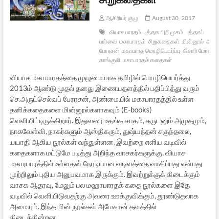
ஆசிரியர் குழு
August 30, 2017
வியாச பாரதம்
புத்தக அறிமுகம்
புத்தகப்
பார்வை
மகாபாரதம்
சிறுகதைகள்
மின்னூல்
அருட
பேரரசன்
மகாபாரத மொழிபெயர்ப்பு
கிசாரி மோகன்
காங்குலி
மகாபாரதக் கதைகள்
வியாச மகாபாரதத்தை முழுமையாக தமிழில் மொழிபெயர்த்து
2013ம் ஆண்டு முதல் தனது இணையதளத்தில் பதிப்பித்து வரும்
செ.அருட்செல்வப் பேரரசன், அண்மையில் மகாபாரதத்தில் உள்ள
தனிக்கதைகளை மின்னூல்களாகவும் (E-books)
வெளியிட்டிருக்கிறார். இதுவரை உதங்க சபதம், கருடனும் அமுதமும்,
நாகவேள்வி, நாகர்களும் ஆஸ்திகரும், துஷ்யந்தன் சகுந்தலை,
யயாதி ஆகிய நூல்கள் வந்துள்ளன. இவற்றை எளிய வடிவில்
கதைகளாக மட்டுமே படித்து அறிந்த வாசகர்களுக்கு, வியாச
மகாரபாரத்தில் உள்ளதன் நேரடியான வடிவத்தை வாசிப்பது என்பது
முற்றிலும் புதிய அனுபவமாக இருக்கும். இவற்றுக்குக் கிடைக்கும்
வாசக ஆதரவு, மேலும் பல மஹாபாரதக் கதை நூல்களை இதே
வடிவில் வெளியிடுவதற்கு அவரை ஊக்குவிக்கும், தூண்டுதலாக
அமையும். இந்த மின் நூல்கள் அமேசான் தளத்தில்
கிடைக்கின்றன….