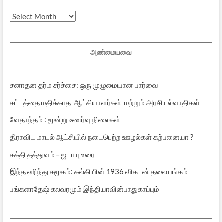
முந்தைய
பதிவுகள்
அண்மையவை
சனாதன தர்ம சர்ச்சை: ஒரு முழுமையான பார்வை
சட்டத்தை மதிக்காத ஆட்சியாளர்கள் மற்றும் அரசியல்வாதிகள்
வேதாந்தம் : மூன்று உணர்வு நிலைகள்
திராவிட மாடல் ஆட்சியில் நடைபெற்ற ஊழல்கள் கற்பனையா ?
சக்தி தத்துவம் – ஜடாயு உரை
இந்த ஹிந்து சமூகம்: கல்கியின் 1936 விகடன் தலையங்கம்
பங்களாதேஷ் கலவரமும் இந்தியாவின்பாதுகாப்பும்