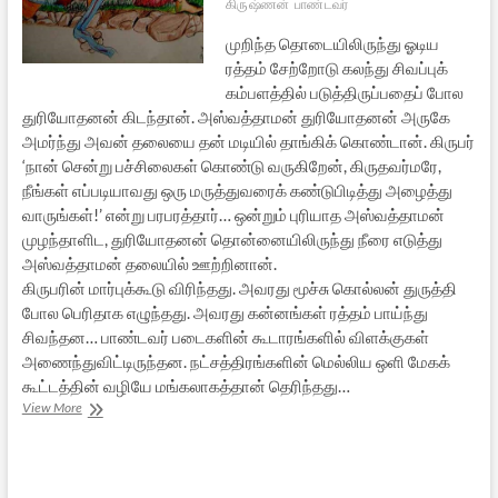
கிருஷ்ணன்
பாண்டவர்
முறிந்த தொடையிலிருந்து ஓடிய
ரத்தம் சேற்றோடு கலந்து சிவப்புக்
கம்பளத்தில் படுத்திருப்பதைப் போல
துரியோதனன் கிடந்தான். அஸ்வத்தாமன் துரியோதனன் அருகே
அமர்ந்து அவன் தலையை தன் மடியில் தாங்கிக் கொண்டான். கிருபர்
‘நான் சென்று பச்சிலைகள் கொண்டு வருகிறேன், கிருதவர்மரே,
நீங்கள் எப்படியாவது ஒரு மருத்துவரைக் கண்டுபிடித்து அழைத்து
வாருங்கள்!’ என்று பரபரத்தார்… ஒன்றும் புரியாத அஸ்வத்தாமன்
முழந்தாளிட, துரியோதனன் தொன்னையிலிருந்து நீரை எடுத்து
அஸ்வத்தாமன் தலையில் ஊற்றினான்.
கிருபரின் மார்புக்கூடு விரிந்தது. அவரது மூச்சு கொல்லன் துருத்தி
போல பெரிதாக எழுந்தது. அவரது கன்னங்கள் ரத்தம் பாய்ந்து
சிவந்தன… பாண்டவர் படைகளின் கூடாரங்களில் விளக்குகள்
அணைந்துவிட்டிருந்தன. நட்சத்திரங்களின் மெல்லிய ஒளி மேகக்
கூட்டத்தின் வழியே மங்கலாகத்தான் தெரிந்தது…
நிழல்
View More
[சிறுகதை]