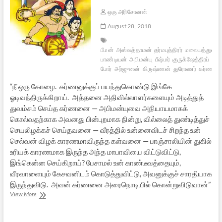
ஒரு அரிசோனன்
August 28, 2018
பீமன்
அஸ்வத்தாமன்
தர்மபுத்திரர்
மலையத்துவஜ
பாண்டியன்
அபிமன்யு
பீஷ்மர்
குருக்ஷேத்திரப்
போர்
அர்ஜுனன்
கிருஷ்ணன்
துரோணர்
கர்ணன்
“நீ ஒரு கோழை. கர்ணனுக்குப் பயந்துகொண்டு இங்கே
ஓடிவந்திருக்கிறாய். அத்தனை அதிவில்லாளர்களையும் அடித்துத்
துவம்சம் செய்த கர்ணனை — அபிமன்யுவை அநியாயமாகக்
கொல்வதற்காக அவனது பின்புறமாக நின்று, வில்லைத் துண்டித்துச்
செயலிழக்கச் செய்தவனை — வீரத்தில் உன்னைவிடச் சிறந்த உன்
செல்வன் விழக் காரணமாவிருந்த கள்வனை — பாஞ்சாலியின் துகில்
உரியக் காரணமாக இருந்த அந்த மாபாவியை விட்டுவிட்டு,
இங்கென்ன செய்கிறாய்? பேசாமல் உன் காண்டீவத்தையும்,
வீரவாளையும் கேசவனிடம் கொடுத்துவிட்டு, அவனுக்குச் சாரதியாக
இருந்துவிடு. அவன் கர்ணனை அரைநொடியில் கொன்றுவிடுவான்”
அருச்சுனனின்
View More
ஆத்திரம்