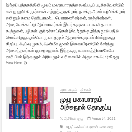
இந்தப் புத்தகத்தின் மூலம் மஹாபாரதத்தை எப்படிப் படிக்கவேண்டும்
என்று ஹரி கிருஷ்ணன் கற்றுத் தருகிறார், நமக்கு அவர் கற்பிக்கிறார்
என்னும் சுமை தெரியாமல்… பெளராணிகர்கள், நாத்திகர்கள்,
அரைவேக்காட்டு ஆய்வாளர்கள் இவர்களுடைய பலவிதமான
கூற்றுகள், பழிகள், குற்றச்சாட்டுகள் இவற்றுக்கு இந்த நூல் பதில்
சொல்கிறது. ஒவ்வொரு வாதமும் ஆதாரங்களுடன் மின்னுவது
சிறப்பு.. ஆய்வு முகம், ஆன்மீக முகம் இவையிரண்டும் சேர்ந்து
அமைந்தவர்கள் குறைவுதான். இந்த ஒரு காரணத்தினாலேயே
ஹரியின் இந்த நூல் அரியநூல் வரிசையில் அதுவாக அமர்கிறது…
மகாபாரதம்:
View More
மாபெரும்
உரையாடல்
–
புத்தக
அறிமுகம்
மஹாபாரதம்
புத்தகம்
முழு மகாபாரதம்
அச்சுநூல் தொகுப்பு
ஆசிரியர் குழு
August 4, 2021
அருட்செல்வப் பேரரசன்
மகாபாரத