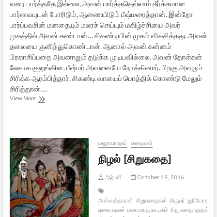
வரை பார்த்ததே இல்லை, அவன் பார்த்ததெல்லாம் தீர்க்கமான
பார்வையுடன் போரிடும், ஆணையிடும் பீஷ்மரைத்தான். இன்றோ
பார்ப்பவரின் மனதையும் மலரச் செய்யும் மகிழ்ச்சியை அவர்
முகத்தில் அவன் கண்டான்… சிகண்டியின் முகம் விகசித்தது. அவன்
தலையை குனிந்துகொண்டான். ஆனால் அவன் கன்னம்
பிரகாசிப்பதை அவனாலும் தடுக்க முடியவில்லை. அவன் தோள்கள்
லேசாக குலுங்கின. பீஷ்மர் அவனையே நோக்கினார். பிறகு அவரும்
சிரிக்க ஆரம்பித்தார். சிகண்டி வாயைப் பொத்திக் கொண்டு மேலும்
சிரித்தான்….
புருஷ
View More
லட்சணம்
[சிறுகதை]
மஹாபாரதம்
கதைகள்
நிழல் [சிறுகதை]
ஆர். வி.
October 19, 2016
அஸ்வத்தாமன்
சிறுகதைகள்
கிருபர்
துரியோதனன
புனைவுகள்
மகாபாரத நாடகம்
சிறுகதை
குருக்ஷே