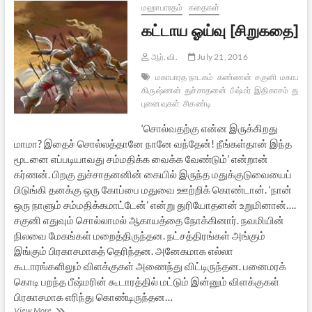
மஹாபாரதம்
கதைகள்
கட்டாய ஓய்வு [சிறுகதை]
ஆர். வி.
July 21, 2016
மகாபாரத நாடகம்
கண்ணன்
சகுனி
மகாபாரதப
கிருஷ்ணன்
துச்சாதனன்
பீஷ்மர்
இதிகாசம்
துரி
புனைவுகள்
சிகண்டி
‘சொல்வதற்கு என்ன இருக்கிறது
மாமா? இதைச் சொல்லத்தானே நானே வந்தேன்! நீங்கள்தான் இந்த
மூடனை எப்படியாவது சம்மதிக்க வைக்க வேண்டும்’ என்றான்
கர்ணன். பிறகு துச்சாதனனின் கையில் இருந்த மதுக்குடுவையைப்
பிடுங்கி தனக்கு ஒரு கோப்பை மதுவை ஊற்றிக் கொண்டான். ‘நான்
ஒரு நாளும் சம்மதிக்கமாட்டேன்’ என்று துரியோதனன் உறுமினான்….
சகுனி எதுவும் சொல்லாமல் ஆகாயத்தை நோக்கினார். நவமியின்
நிலவை மேகங்கள் மறைத்திருந்தன. நட்சத்திரங்கள் அங்கும்
இங்கும் பிரகாசமாகத் தெரிந்தன. அனேகமாக எல்லா
கூடாரங்களிலும் விளக்குகள் அணைந்து விட்டிருந்தன. பனைமரக்
கொடி பறந்த பீஷ்மரின் கூடாரத்தில் மட்டும் இன்னும் விளக்குகள்
பிரகாசமாக எரிந்து கொண்டிருந்தன…
கட்டாய
View More