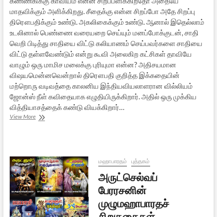
கண்ணகிக்கு காவியம் என்ன சிறப்பளிக்கிறதோ அதையே
மாதவிக்கும் அளிக்கிறது. சீதைக்கு என்ன சிறப்போ அதே சிறப்பு
திரௌபதிக்கும் உண்டு. அகலிகைக்கும் உண்டு. ஆனால் இதெல்லாம்
உடலினால் பெண்ணை வரையறை செய்யும் மனப்போக்குடன், சாதி
வெறி பிடித்து சாதியை விட்டு கலியாணம் செய்பவர்களை சாதியை
விட்டு தள்ளவேண்டும் என்று கூவி அலைகிற கட்சிகள் தாவியே
வாழும் ஒரு மாமிச மலைக்கு புரியுமா என்ன? அதிசயமான
விஷயமென்னவென்றால் திரௌபதி குறித்த இக்கதையின்
மற்றொரு வடிவத்தை காலனிய இந்தியவியலாளரான வில்லியம்
ஜோன்ஸ் நீள் கவிதையாக எழுதியிருக்கிறார். அதில் ஒரு முக்கிய
வித்தியாசத்தைக் கண்டு வியக்கிறார்…
திரௌபதியும்
View More
அகலிகையும்
கற்பும்
–
ஒரு
ஆழ்தரிசனம்
மஹாபாரதம்
புத்தகம்
அருட்செல்வப்
பேரரசனின்
முழுமஹாபாரதச்
சிறுகதைகள்