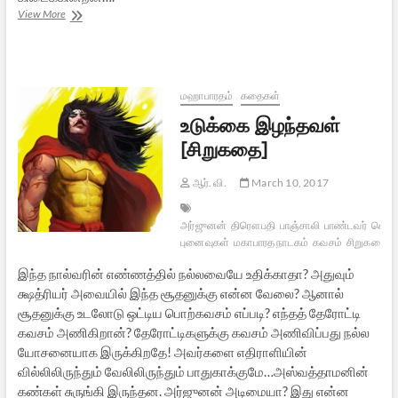
அருட்செல்வப்
View More
பேரரசனின்
முழுமஹாபாரதச்
சிறுகதைகள்
மஹாபாரதம்
கதைகள்
உடுக்கை இழந்தவள்
[சிறுகதை]
ஆர். வி.
March 10, 2017
அர்ஜுனன்
திரௌபதி
பாஞ்சாலி
பாண்டவர்
கௌர
புனைவுகள்
மகாபாரத நாடகம்
கவசம்
சிறுகதை
இந்த நால்வரின் எண்ணத்தில் நல்லவையே உதிக்காதா? அதுவும்
க்ஷத்ரியர் அவையில் இந்த சூதனுக்கு என்ன வேலை? ஆனால்
சூதனுக்கு உடலோடு ஒட்டிய பொற்கவசம் எப்படி? எந்தத் தேரோட்டி
கவசம் அணிகிறான்? தேரோட்டிகளுக்கு கவசம் அணிவிப்பது நல்ல
யோசனையாக இருக்கிறதே! அவர்களை எதிராளியின்
வில்லிலிருந்தும் வேலிலிருந்தும் பாதுகாக்குமே…அஸ்வத்தாமனின்
கண்கள் சுருங்கி இருந்தன. அர்ஜுனன் அடிமையா? இது என்ன