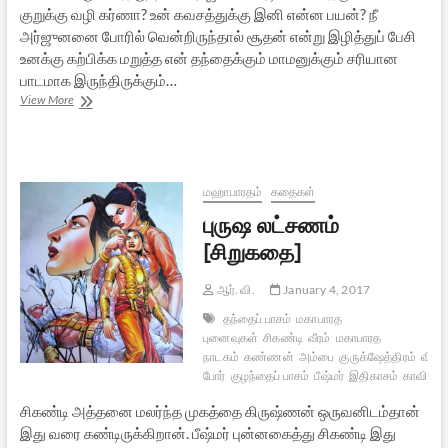
குறுக்கு வழி கர்ணா? உன் கவசத்துக்கு இனி என்ன பயன்? நீ
அர்ஜுனனை போரில் வென்றிருந்தால் சூதன் என்று இழித்துப் பேசி
உனக்கு கற்பிக்க மறுத்த என் தந்தைக்கும் மாமனுக்கும் சரியான
பாடமாக இருந்திருக்கும்…
உடுக்கை
View More
இழந்தவள்
[சிறுகதை]
மஹாபாரதம்
கதைகள்
புருஷ லட்சணம்
[சிறுகதை]
ஆர். வி.
January 4, 2017
தந்தைப் பாசம்
மகாபாரத
புனைவுகள்
சிகண்டி
வீரம்
மகாபாரத
நாடகம்
கண்ணன்
அம்பை
குருக்ஷேத்திரம்
வியாச
போர்
குழந்தைப் பாசம்
பீஷ்மர்
இதிகாசம்
காவியம்
சிகண்டி அத்தனை மலர்ந்த முகத்தை கிருஷ்ணன் ஒருவனிடம்தான்
இது வரை கண்டிருக்கிறான். பீஷ்மர் புன்னகைத்து சிகண்டி இது