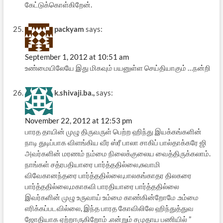
கேட்டுக்கொள்கிறேன்.
packyam
says:
September 1, 2012 at 10:51 am
உண்மையிலேயே இது மிகவும் பயனுள்ள செய்தியாகும் …நன்றி
k.shivaji.ba.,
says:
November 22, 2012 at 12:53 pm
பாரத தாயின் முழு திருவருள் பெற்ற ஹிந்து இயக்கங்களின்
நாடி துடிப்பாக விளங்கிய வீர ஸ்ரீ பாலா சாகிப் பால்தாக்கரே ஜி
அவர்களின் மரணம் நம்மை நிலைக்குலைய வைத்திருக்கலாம்.
நாங்கள் சத்ரபதியாரை பார்த்ததில்லை,சுவாமி
விவேகானந்தரை பார்த்ததில்லை,பாலகங்காதர திலகரை
பார்த்ததில்லை,மகாகவி பாரதியாரை பார்த்ததில்லை
இவர்களின் முழு உருவாய் உம்மை காண்கின்றோமே .உம்மை
எரிக்கப்படவில்லை, இந்த பாரத கோவிலிலே ஹிந்துத்துவ
ஜோதியாக ஏற்றஈருகிறோம் .என்றும் சமுதாய பணியில் ”