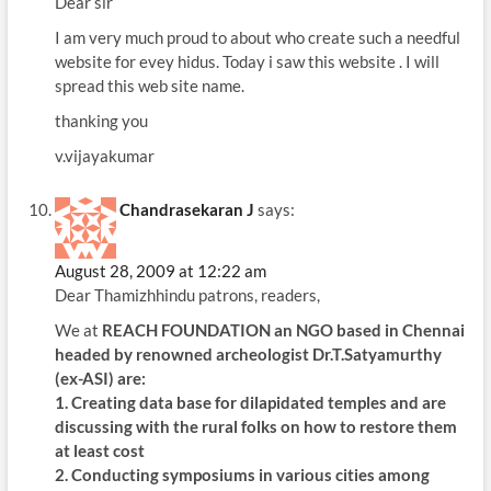
Dear sir
I am very much proud to about who create such a needful
website for evey hidus. Today i saw this website . I will
spread this web site name.
thanking you
v.vijayakumar
Chandrasekaran J
says:
August 28, 2009 at 12:22 am
Dear Thamizhhindu patrons, readers,
We at
REACH FOUNDATION
an NGO based in Chennai
headed by renowned archeologist Dr.T.Satyamurthy
(ex-ASI) are:
1. Creating data base for dilapidated temples and are
discussing with the rural folks on how to restore them
at least cost
2. Conducting symposiums in various cities among