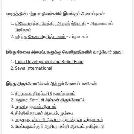
பாரதத்தின் மற்ற மாநிலங்களில் இயங்கும் அமைப்புகள்:
விவேகாநந்தா கேந்திர அருண் ஜ்யோதி
– அருணாசலப்
பிரதேசம்
ஹிந்து சேவா பிரதிஷ்டானம்
– கர்நாடகம்
இந்து சேவை அமைப்புகளுக்கு வெளிநாடுகளில் வாழ்வோர் உதவ:
India Development and Relief Fund
Sewa International
இந்து திருக்கோயில்கள் ஆற்றும் சேவைப் பணிகள்:
திருமலை திருப்பதி தேவஸ்தானம்
மதுரை மீனாட்சி அம்மன் திருக்கோயில்
பழனி முருகன் ஆலயம்
சித்திவிநாயகர் ஆலயம், மும்பை
மஞ்சுநாதஸ்வாமி ஆலயம், தர்மஸ்தலா, கர்நாடகம்
மேல்மருவத்தூர் ஆதிபராசக்தி ஆலயம், தமிழ்நாடு