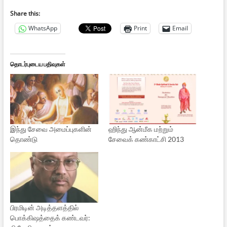
Share this:
WhatsApp
Print
Email
தொடர்புடைய பதிவுகள்
இந்து சேவை அமைப்புகளின்
ஹிந்து ஆன்மீக மற்றும்
தொண்டு
சேவைக் கண்காட்சி 2013
பிரமிடின் அடித்தளத்தில்
பொக்கிஷத்தைக் கண்டவர்: