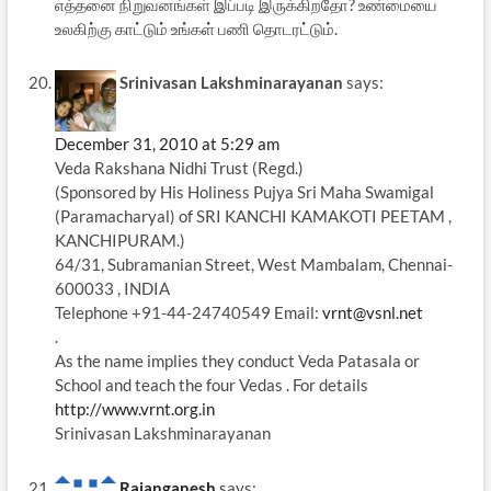
எத்தனை நிறுவனங்கள் இப்படி இருக்கிறதோ? உண்மையை
உலகிற்கு காட்டும் உங்கள் பணி தொடரட்டும்.
Srinivasan Lakshminarayanan
says:
December 31, 2010 at 5:29 am
Veda Rakshana Nidhi Trust (Regd.)
(Sponsored by His Holiness Pujya Sri Maha Swamigal
(Paramacharyal) of SRI KANCHI KAMAKOTI PEETAM ,
KANCHIPURAM.)
64/31, Subramanian Street, West Mambalam, Chennai-
600033 , INDIA
Telephone +91-44-24740549 Email:
vrnt@vsnl.net
.
As the name implies they conduct Veda Patasala or
School and teach the four Vedas . For details
http://www.vrnt.org.in
Srinivasan Lakshminarayanan
Rajanganesh
says: