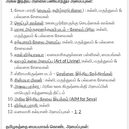
அகில இந்திய அளவில் பணியாற்றும் அமைப்புகள்:
சேவா பாரதி (
மையம்
,
தமிழ்நாடு கிளை
) : கல்வி, மருத்துவம் &
பல்வகை சேவைகள்
ஜெய்பூர் கால்கள்
:ஊனமுற்றோருக்கு செயற்கைக் கால்கள்
மாதா அம்ருதானந்தமயி மடம் – சேவைப் பிரிவு
:கல்வி,
மருத்துவம் & பல்வகை சேவைகள்
சத்யசாயி சேவை அமைப்பு
:கல்வி, மருத்துவம் & பல்வகை
சேவைகள்
ஏகல் வித்யாலயா
: வனவாசிகளுக்கான பள்ளிகள், மையங்கள்
வாழும் கலை அமைப்பு (Art of Living)
:கல்வி, மருத்துவம் &
பல்வகை சேவைகள்
ஸ்ரீராமகிருஷ்ண மடம் –
சென்னை
,
இந்திய கேந்திரங்கள்
சின்மயா மிஷன்
: கல்வி, மருத்துவம் & பல்வகை சேவைகள்
அக்ஷய பாத்ரா
: அகில உலக கிருஷ்ணபக்தி அமைப்பின்
மாபெரும் சத்துணவுத் திட்டம்
அகில இந்திய சேவை இயக்கம் (AIM for Seva)
வித்யா பாரதி
:கல்வி
வனவாசி கல்யாண் அமைப்புகள் –
1
,
2
தமிழகத்தை மையமாகக் கொண்ட அமைப்புகள்: