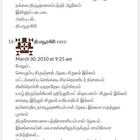
நல்லை திருஞானசம்பந்தர் ஆதீனம்
இன்னும் பல..பல..
அன்புடன்..
தி.மயூரகிரி
தி.மயூரகிரி
says:
March 30, 2010 at 9:25 am
மேலும்..
கொழும்பு கிருஷ்ணர் ஆலய சிறுவர் இல்லம்
மட்டக்களப்பு செங்கலடி சிவதொண்டர் நிலையம்
கிளிநொச்சி மஹாதேவ ஆச்சிரமம்
யாழ்.திருநெல்வேலி ஹிந்துபோட் ஸ்தாபனம்- சிறுவர் இல்லம்
கைதடி இந்துச் சிறுவர் வயோதிபர் இல்லம்
நயினாதீவு நாகபூஷணியம்பாள் ஆலய இலவச மருத்துவ
முகாம்
திருகோணமலை பத்திரகாளியம்பாள் ஆலயம்
இலங்கையின் பலபாகங்களிலுமிருக்கும் சாயிசேவா
சமித்திகள்…