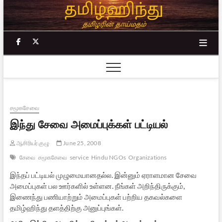
Skip
to
content
facebook
twitter
சமூகசேவை
இந்து சேவை அமைப்புக்கள் பட்டியல்
ஆசிரியர் குழு
June 25, 2008
சேவை
சமூகசேவை
service
Hindu NGOs
Organizations
இந்தப் பட்டியல் முழுமையானதல்ல. இன்னும் ஏராளமான சேவை
அமைப்புகள் பல ஊர்களில் உள்ளன. நீங்கள் அறிந்திருக்கும்,
இணைந்து பணியாற்றும் அமைப்புகள் பற்றிய தகவல்களை
தமிழ்ஹிந்து தளத்திற்கு அனுப்புங்கள்.