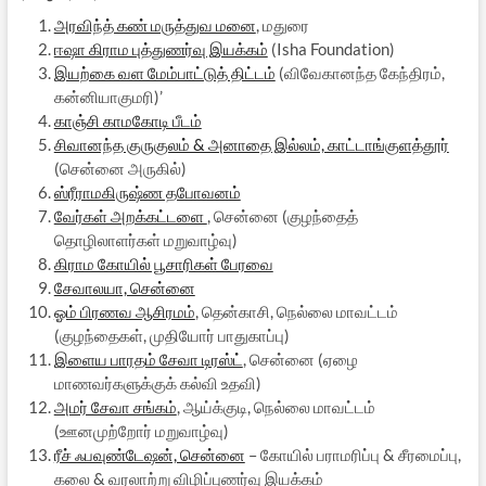
அரவிந்த் கண் மருத்துவ மனை
, மதுரை
ஈஷா கிராம புத்துணர்வு இயக்கம்
(Isha Foundation)
இயற்கை வள மேம்பாட்டுத் திட்டம்
(விவேகானந்த கேந்திரம்,
கன்னியாகுமரி)’
காஞ்சி காமகோடி பீடம்
சிவானந்த குருகுலம் & அனாதை இல்லம், காட்டாங்குளத்தூர்
(சென்னை அருகில்)
ஸ்ரீராமகிருஷ்ண தபோவனம்
வேர்கள் அறக்கட்டளை
, சென்னை (குழந்தைத்
தொழிலாளர்கள் மறுவாழ்வு)
கிராம கோயில் பூசாரிகள் பேரவை
சேவாலயா, சென்னை
ஓம் பிரணவ ஆசிரமம்
, தென்காசி, நெல்லை மாவட்டம்
(குழந்தைகள், முதியோர் பாதுகாப்பு)
இளைய பாரதம் சேவா டிரஸ்ட்
, சென்னை (ஏழை
மாணவர்களுக்குக் கல்வி உதவி)
அமர் சேவா சங்கம்
, ஆய்க்குடி, நெல்லை மாவட்டம்
(ஊனமுற்றோர் மறுவாழ்வு)
ரீச் ஃபவுண்டேஷன், சென்னை
– கோயில் பராமரிப்பு & சீரமைப்பு,
கலை & வரலாற்று விழிப்புணர்வு இயக்கம்