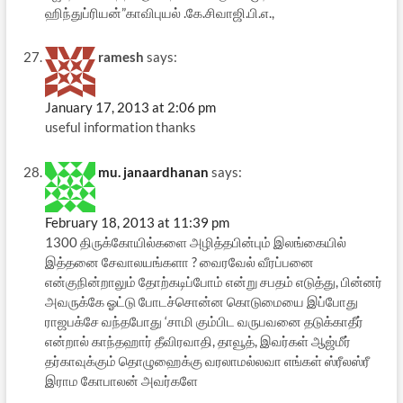
ஹிந்துப்ரியன்”காவிபுயல் .கே.சிவாஜி.பி.எ.,
ramesh
says:
January 17, 2013 at 2:06 pm
useful information thanks
mu. janaardhanan
says:
February 18, 2013 at 11:39 pm
1300 திருக்கோயில்களை அழித்தபின்பும் இலங்கையில்
இத்தனை சேவாலயங்களா ? வைரவேல் வீரப்பனை
என்குநின்றாலும் தோற்கடிப்போம் என்று சபதம் எடுத்து, பின்னர்
அவருக்கே ஓட்டு போடச்சொன்ன கொடுமையை இப்போது
ராஜபக்சே வந்தபோது ‘சாமி கும்பிட வருபவனை தடுக்காதீர்
என்றால் காந்தஹார் தீவிரவாதி, தாவூத், இவர்கள் ஆஜ்மீர்
தர்காவுக்கும் தொழுஹைக்கு வரலாமல்லவா எங்கள் ஸ்ரீலஸ்ரீ
இராம கோபாலன் அவர்களே