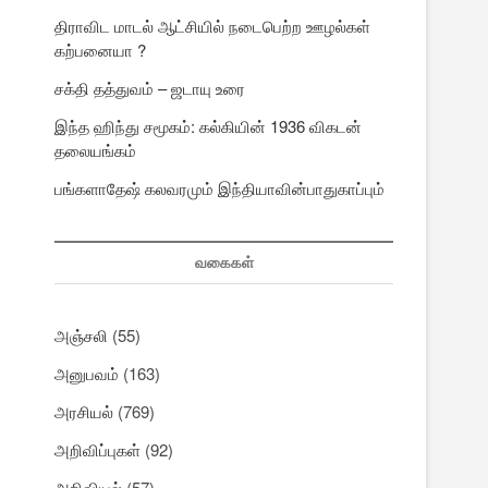
திராவிட மாடல் ஆட்சியில் நடைபெற்ற ஊழல்கள்
கற்பனையா ?
சக்தி தத்துவம் – ஜடாயு உரை
இந்த ஹிந்து சமூகம்: கல்கியின் 1936 விகடன்
தலையங்கம்
பங்களாதேஷ் கலவரமும் இந்தியாவின்பாதுகாப்பும்
வகைகள்
அஞ்சலி
(55)
அனுபவம்
(163)
அரசியல்
(769)
அறிவிப்புகள்
(92)
அறிவியல்
(57)