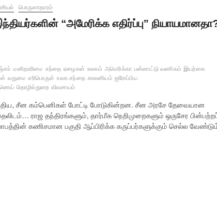
சியல்
பொருளாதாரம்
ந்தியர்களின் “அமேரிக்க எதிர்ப்பு” நியாயமானதா
்சம்
மனிதஉரிமை
சந்தை
ஏழைகள்
உலகம்
அமெரிக்கா
பன்னாட்டு வணிகம்
இயற்கை
ள்
வறுமை
எரிபொருள்
உலக சந்தை
காலனியம்
ஐரோப்பிய
ணெய்
தொழில்துறை
விவசாயம்
்திய, சீன கம்பெனிகள் போட்டி போடுகின்றன. சீன அரசே தேவையான
தலிடம்… ராஜ தந்திரங்களும், தார்மீக நெறிமுறைகளும் ஒருசேர பின்பற்றப
ாபத்தின் கணிசமான பகுதி ஆப்பிரிக்க கருப்பர்களுக்கும் செல்ல வேண்டும