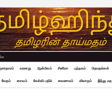
ள்ள
ுளாதாரம்
வரலாறு
ஆன்மிகம்
சினிமா
புத்தகம்
பிறமதங்கள்
வேதம்
சைவம்
கேள்வி-பதில்
வைணவம்
விவாதம்
இந்து மத