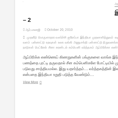
அர
இ
– 2
ஆர்.பாலாஜி
October 20, 2010
முதலீடு
பொருளாதார வளர்ச்சி
ஐரோப்பா
இந்தியா
முதலாளித்துவம்
லஞ
வளம்
பன்னாட்டு உறவுகள்
உலக வங்கி
அணுசக்தி
பன்னாட்டு நிறுவனங்க
நாடுகள்
பெட்ரோல்
சீனா
சுரண்டல்
கம்பெனி
வர்த்தகம்
ஆப்பிரிக்கா
எண்
ஆப்பிரிக்க எண்ணெய் கிணறுகளின் பங்குகளை வாங்க இந
பணத்தை புரட்டி தருவதால் சீன கம்பெனிகளே போட்டியில் மு
படுவது சாத்தியமல்ல. இது யதார்த்தம்… வர்த்தகத்தின் இல
என்பதை இந்தியா உறுதி படுத்த வேண்டும்…
இந்தியர்களின்
View More
“அமேரிக்க
எதிர்ப்பு”
நியாயமானதா?
–
2