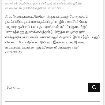
ஊடகங்கள்
தொல்லியல்
சூடோ செக்யூலரிசம்
ராமர் கோயில்
இந்திய
ஊடகங்கள்
இடதுசாரி அறிவுஜீவிகள்
ஊடகத் திரிப்பு
தீர்ப்பு வெளியானவுடனேயே என்.டி.டி.வி தனது வேலையைத்
துவக்கிவிட்டது. பிரபல வழக்கறிஞர் ராஜீவ் தவானின் பேட்டி
பலமுறை ஒளிபரப்பப்பட்டது. அவர்தான் ‘கட்டப் பஞ்சாயத்து’
பிரசாரத்தைத் துவக்கிவைத்தார்.[…]எத்தனை முறை ஒரே
செக்யூலரிச பொய்யைச் சொன்னாலும் அதனால் இனி எந்தப் பயனும்
விளையப் போவதில்லை. ஆயினும் இதனை நமது அபத்த
ஊடகங்கள் கண்ணை மூடிக்கொண்டு பரப்புவது ஏன்?
அயோத்தித்
View More
தீர்ப்பும்
அபத்த
ஊடகங்களும்
–
3
Search
…