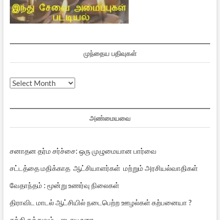
முந்தைய பதிவுகள்
முந்தைய
பதிவுகள்
அண்மையவை
சனாதன தர்ம சர்ச்சை: ஒரு முழுமையான பார்வை
சட்டத்தை மதிக்காத ஆட்சியாளர்கள் மற்றும் அரசியல்வாதிகள்
வேதாந்தம் : மூன்று உணர்வு நிலைகள்
திராவிட மாடல் ஆட்சியில் நடைபெற்ற ஊழல்கள் கற்பனையா ?
சக்தி தத்துவம் – ஜடாயு உரை