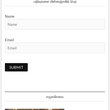
பதிவுகளை மின்னஞ்சலில் பெற
Name
Email
சமூகசேவை