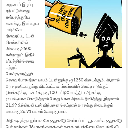
வருவாய் இழப்பு
ஏற்பட்டுள்ளது
என்பதற்குறிய
கணக்கு, இன்றைய
மார்க்கெட்
நிலவரப்படி 1டன்
நிலக்கரியின்
விலை ரூ2500
என்றாலும், இதில்
உற்பத்திச் செலவு
மற்றும்
போக்குவரத்துச்
செலவு போக நிகர லாபம் 1டன்னுக்கு ரூ1250 கிடைக்கும். ஆனால்
அரசு தனியாருக்கு விடப்பட்ட சுரங்கங்களில் வெட்டி எடுக்கும்
நிலக்கரிக்கு டன் 1க்கு ரூ100 மட்டுமே மத்திய அரசுக்கு
ராயல்டியாக கொடுத்தால் போதும் என அரசு அறிவித்த்து. இதனால்
21.69 பில்லியன் டன் விற்பனை செய்தால் அரசுக்கு கிடைக்கும்
லாபம் ரூ26.91 லட்சம் கோடி ரூபாய்.
விதிகளுக்கு புறம்பாகவே ஒதுக்கீடு செய்யப்பட்டது. சுரங்க ஒதுக்கீடு
பெற்றவர்கள் 36 மாதங்களுக்குள் தனது உற்பத்தியை தொடங்கி விட