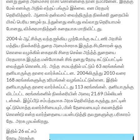
என்று துறை அமைச்சர் ராசா சொன்னதை நான் நம்பினேன். இதற்கு
மேல் எனக்கு அதில் எந்தப் பங்கும் இல்லை. என பிரதமர்
தெரிவித்தார். ஆனால் தன்வசம் வைத்திருந்த நிலக்கரி துறையில்
மிகப் பெரிய ஊழல் நடந்துள்ளது என்பது எவ்வாறு தெரியாமல்
போனது, விக்கரமாதித்தன் கதையாக மாறிவிட்டது.
2004-ல் ஆட்சிக்கு வந்த ஐக்கிய முற்போக்கு கூட்டணி அரசில்
மத்திய நிலக்கரித் துறை அமைச்சராக இருந்த சிபுசோரன் ஒரு
கொலை வழக்கில் கைதாகி சிறை செல்ல அந்த்த் துறையை
பிரதமராக இருந்த மன்மோகன் சிங் தனது நேரடி கட்டுப்பாட்டில்
வைத்துக் கொண்டார். அந்த சமயத்தில் மட்டும் 63 சுரங்கங்கள்
தனியாருக்கு தாரை வார்க்கப்பட்டன. 2004லிருந்து 2010 வரை
168 சுரங்கங்களுக்கு உரிமங்கள் வழங்கப்பட்டுள்ளன. இதில்
தனியாருக்கு தாரை வார்க்கப்பட்டது 113 சுரங்கங்கள். தனியாருக்கு
விடப்பட்ட சுரங்கங்களில் நிலக்கரியின் அளவு 21.69 பில்லியன்
டன்கள். இழ்ப்பீடு சம்பந்தமாக அரசு தெரிவித்த கருத்து, நாட்டின்
ஒட்டுமொத்த வளர்ச்சியையும், மின் தேவையையும் கவனத்தில்
கொண்டு என்ற வார்த்தையை பயன்படுத்தி தவறுகளுக்கு பரிகாரம்
தேட அரசு முயல்கிறது.
இதில் 26 லட்சம்
கோடி அரசுக்கு