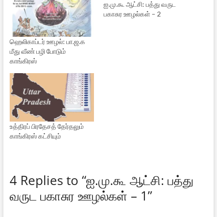
ஐ.மு.கூ ஆட்சி: பத்து வருட
பகாசுர ஊழல்கள் – 2
ஹெலிகாப்டர் ஊழல்: பா.ஜ.க
மீது வீண் பழி போடும்
காங்கிரஸ்
உத்திரப் பிரதேசத் தேர்தலும்
காங்கிரஸ் கட்சியும்
4 Replies to “ஐ.மு.கூ ஆட்சி: பத்து
வருட பகாசுர ஊழல்கள் – 1”