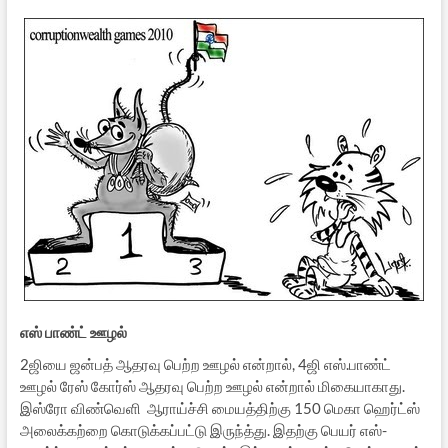
எஸ் பாண்ட் ஊழல்
2ஜியை ஜன்பத் ஆதரவு பெற்ற ஊழல் என்றால், 4ஜி எஸ்.பாண்ட்
ஊழல் ரேஸ் கோர்ஸ் ஆதரவு பெற்ற ஊழல் என்றால் மிகையாகாது.
இஸ்ரோ விண்வெளி ஆராய்ச்சி மையத்திற்கு 150 மெகா ஹெர்ட்ஸ்
அலைக்கற்றை கொடுக்கப்பட்டு இருந்த்து. இதற்கு பெயர் எஸ்-