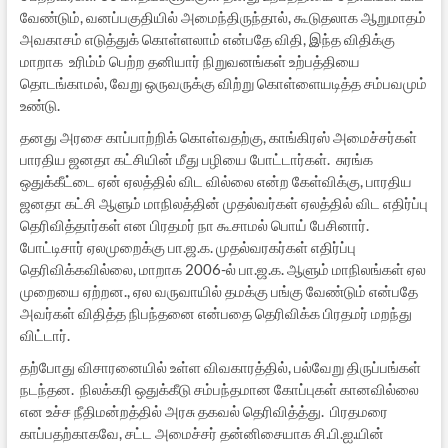
வேண்டும், வனப்பகுதியில் அமைந்திருந்தால், கூடுதலாக ஆறுமாதம்
அவகாசம் எடுத்துக் கொள்ளலாம் என்பதே விதி, இந்த விதிக்கு
மாறாக உரிம்ம் பெற்ற தனியார் நிறுவனங்கள் உற்பத்தியை
தொடங்காமல், வேறு ஒருவருக்கு விற்று கொள்ளையடித்த சம்பவமும்
உண்டு.
தனது அரசை காப்பாற்றிக் கொள்வதற்கு, காங்கிரஸ் அமைச்சர்கள்
பாரதிய ஜனதா கட்சியின் மீது பழியை போட்டார்கள். சுரங்க
ஒதுக்கீட்டை ஏன் ஏலத்தில் விட வில்லை என்ற கேள்விக்கு, பாரதிய
ஜனதா கட்சி ஆளும் மாநிலத்தின் முதல்வர்கள் ஏலத்தில் விட எதிர்ப்பு
தெரிவித்தார்கள் என பிரதமர் நா கூசாமல் பொய் பேசினார்.
போட்டிசார் ஏலமுறைக்கு பா.ஜ.க. முதல்வரகர்கள் எதிர்ப்பு
தெரிவிக்கவில்லை, மாறாக 2006-ல் பா.ஜ.க. ஆளும் மாநிலங்கள் ஏல
முறையை ஏற்றன., ஏல வருவாயில் தமக்கு பங்கு வேண்டும் என்பதே
அவர்கள் விதித்த நிபந்தனை என்பதை தெரிவிக்க பிரதமர் மறந்து
விட்டார்.
தற்போது விசாரனையில் உள்ள விவகாரத்தில், பல்வேறு திருப்பங்கள்
நடந்தன. நிலக்கரி ஒதுக்கீடு சம்பந்தமான கோப்புகள் கானவில்லை
என உச்ச நீதிமன்றத்தில் அரசு தகவல் தெரிவித்த்து. பிரதமரை
காப்பதற்காகவே, சட்ட அமைச்சர் தன்னிசையாக சி.பி.ஐ.யின்