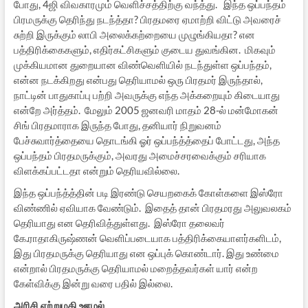
போது, 4ஜி விவகாரமும் வெளிச்சத்திற்கு வந்த்து. இந்த ஒப்பந்தம்
பிரமருக்கு தெரிந்து நடந்த்தா? பிரதமரை ஏமாற்றி விட்டு அவரைச்
சுற்றி இருக்கும் லாபி அலைக்கற்றையை முழுங்கியதா? என
பத்திரிக்கைகளும், எதிர்கட்சிகளும் குடைய துவங்கின. மிகவும்
முக்கியமான துறையான விண்வெளியில் நடந்துள்ள ஒப்பந்தம்,
என்ன நடக்கிறது என்பது தெரியாமல் ஒரு பிரதமர் இருந்தால்,
நாட்டின் பாதுகாப்பு பற்றி அவருக்கு எந்த அக்கறையும் கிடையாது
என்றே அர்த்தம். மேலும் 2005 ஜனவரி மாதம் 28-ல் மன்மோகன்
சிங் பிரதமாராக இருந்த போது, தனியார் நிறுவனம்
பேச்சுவார்த்தையை தொடங்கி ஓர் ஒப்பந்த்த்தைப் போட்டது, அந்த
ஒப்பந்தம் பிரதமருக்கும், அவரது அமைச்சரவைக்கும் சரியாக
விளக்கப்பட்டதா என்றும் தெரியவில்லை.
இந்த ஒப்பந்த்த்தின் படி இரண்டு செயறகைக் கோள்களை இஸ்ரோ
விண்ணில் ஏவியாக வேண்டும். இதைத் தான் பிரதமரது அலுவலகம்
தெரியாது என தெரிவித்துள்ளது. இஸ்ரோ தலைவர்
கே.ராதாகிருஷ்ணன் வெளிப்படையாக பத்திரிக்கையாளர்களிடம்,
இது பிரதமருக்கு தெரியாது என ஒப்புக் கொண்டார். இது உண்மை
என்றால் பிரதமருக்கு தெரியாமல் மறைத்தவர்கள் யார் என்ற
கேள்விக்கு இன்று வரை பதில் இல்லை.
அரிசி ஏற்றுமதி ஊழல்