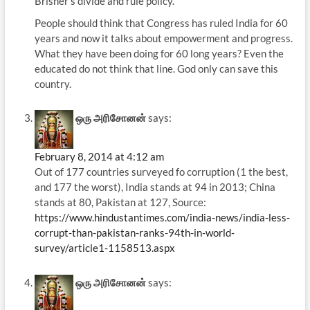
Brisher’s divide and rule policy.
People should think that Congress has ruled India for 60
years and now it talks about empowerment and progress.
What they have been doing for 60 long years? Even the
educated do not think that line. God only can save this
country.
ஒரு அரிசோனன்
says:
February 8, 2014 at 4:12 am
Out of 177 countries surveyed fo corruption (1 the best,
and 177 the worst), India stands at 94 in 2013; China
stands at 80, Pakistan at 127, Source:
https://www.hindustantimes.com/india-news/india-less-
corrupt-than-pakistan-ranks-94th-in-world-
survey/article1-1158513.aspx
ஒரு அரிசோனன்
says: