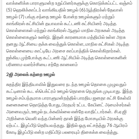
வாக்களிக்க பாராளுமன்ற உறுப்பினர்களுக்கு கொடுக்கப்பட்ட லஞ்சம்
(5) ஹெலிக்காப்டர் வாங்கியதில் ஊழல் (6)ஆந்திரக்ஸ் தேவாஸ்
ஊழல் (7) பங்கு சந்தை ஊழல் போன்ற ஊழல்களும் மற்றும்
காங்கிரஸ் கட்சியின் தயாவால் கூட்டணி கட்சியினர் அடித்த
கொள்ளைகள் மற்றும் காங்கிரஸ் ஆளும் மாநில அரசுகள் அடித்த
கொள்ளைகளும் உண்டு. இதன் காரணமாக மத்தியில் உள்ள அரசு
தனது ஆட்சியை தக்க வைத்துக் கொள்ள, மாநில கட்சிகள் அடித்த
கொள்ளையை காட்டியே அரசை காப்பாத்திக் கொள்கிறார்கள்.
ஐக்கிய முற்போக்கு கூட்டணி ஆட்சியில் அடித்த கொள்ளைகளின்
பரிணாம வளர்ச்சியை சற்றே கானலாம்
2ஜி அலைக் கற்றை ஊழல்
சுதந்திர இந்தியாவில் இதுவரை நடந்த ஊழல் தொகை முழுவதும்
கூட்டினால் கூட ஸ்பெக்ட்ரம் ஊழல் தொகை நெருங்க முடியாது. இந்த
ஊழல் சம்பந்தமாக பாராளுமன்றத்தில் பாரதிய ஜனதா கட்சி கேள்வி
கனைகளை தொடுத்த போது, பிரதமர் உட்பட கேபினட் அமைச்சர்கள்
அனைவரும், ஊழல் நடக்கவில்லை என்றே வாதிட்டார்கள். சி.ஏ.ஜி
அறிக்கை வெளி வந்த பின்னர் தான் இந்த மோசடியில் அரசுக்கு
ஏற்பட்ட இழப்பீடு தெரியவந்தது. இதில் ஒரு லட்சத்த்து 76 ஆயிரம்
கோடி இழப்பீடு என்ற மதிப்பீடு பலரையும் திகைக்க வைத்த்து.