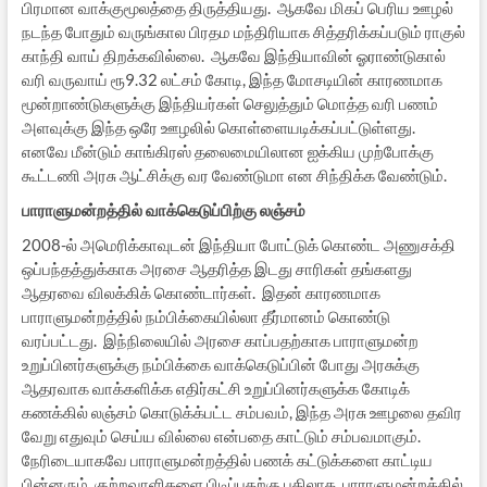
பிரமான வாக்குமூலத்தை திருத்தியது. ஆகவே மிகப் பெரிய ஊழல்
நடந்த போதும் வருங்கால பிரதம மந்திரியாக சித்தரிக்கப்படும் ராகுல்
காந்தி வாய் திறக்கவில்லை. ஆகவே இந்தியாவின் ஓராண்டுகால்
வரி வருவாய் ரூ9.32 லட்சம் கோடி, இந்த மோசடியின் காரணமாக
மூன்றாண்டுகளுக்கு இந்தியர்கள் செலுத்தும் மொத்த வரி பணம்
அளவுக்கு இந்த ஒரே ஊழலில் கொள்ளையடிக்கப்பட்டுள்ளது.
எனவே மீன்டும் காங்கிரஸ் தலைமையிலான ஐக்கிய முற்போக்கு
கூட்டணி அரசு ஆட்சிக்கு வர வேண்டுமா என சிந்திக்க வேண்டும்.
பாராளுமன்றத்தில் வாக்கெடுப்பிற்கு லஞ்சம்
2008-ல் அமெரிக்காவுடன் இந்தியா போட்டுக் கொண்ட அணுசக்தி
ஒப்பந்தத்துக்காக அரசை ஆதரித்த இடது சாரிகள் தங்களது
ஆதரவை விலக்கிக் கொண்டார்கள். இதன் காரணமாக
பாராளுமன்றத்தில் நம்பிக்கையில்லா தீர்மானம் கொண்டு
வரப்பட்டது. இந்நிலையில் அரசை காப்பதற்காக பாராளுமன்ற
உறுப்பினர்களுக்கு நம்பிக்கை வாக்கெடுப்பின் போது அரசுக்கு
ஆதரவாக வாக்களிக்க எதிர்கட்சி உறுப்பினர்களுக்க கோடிக்
கணக்கில் லஞ்சம் கொடுக்க்பட்ட சம்பவம், இந்த அரசு ஊழலை தவிர
வேறு எதுவும் செய்ய வில்லை என்பதை காட்டும் சம்பவமாகும்.
நேரிடையாகவே பாராளுமன்றத்தில் பணக் கட்டுக்களை காட்டிய
பின்னரும் குற்றவாளிகளை பிடிப்பதற்கு பதிலாக, பாராளுமன்றத்தில்