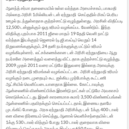
ஆனந்த் சர்மா தலைமையில் உள்ள வர்த்தக அமைச்சகம், பாசுமதி
அல்லாத அரிசி 1மில்லியன் டன் ஏற்றுமதி செய்ததில் மிகப் பெரிய
ஊழல் நடந்துள்ளதாக குற்றச்சாட்டு எழுந்துள்ளது. அரசின் விதிப்படி
12,500 டன்னுக்கும் ஒரு உரிமம் வழங்கப்பட வேண்டும். இந்த
விதிக்கு புறம்பாக 2011 ஜீலை மாதம் 19 தேதி வெளி நாட்டு
வர்த்தக இயக்குநர் ஜெனரல் (டி.ஜி.எஃப்டி) வெறும் 14
நிறுவனங்களுக்கும், 24 தனி நபர்களுக்கு மட்டும் உரிமம்
வழங்கியுள்ளார். லட்சக்கணக்கான டன் அரிசி ஏற்றுமதியை ஆறு
நபர்களே அனைத்தும் வளைத்து விட்டதாக குற்றச்சாட்டு எழுந்த்து.
2009 முதல் 2011 வரை மட்டுமே இதுவரை இல்லாத அளவுக்கு
அரிசி ஏற்றுமதி உரிமங்கள் வழங்கப்பட்டன. அரிசி ஏற்றுமதி உரிமம்
வழங்கும் நடைமுறையும் கூட ஐக்கிய முற்போக்கு கூட்டணி
ஆட்சியில் வெளிப்படையானதாக இல்லை. கோட்டாவுக்கு
ஆன்லைனில் விண்ணப்பிக்க இரண்டு நாட்கள் மட்டுமே அவகாசம்
கொடுக்கப்பட்டது. இதன் காரணமாக சுமார் 3,500 விண்ணப்பங்கள்
ஆன்லைனில் பதவிறக்கும் செய்யப்பட்டதால், இணைய தளமே
முடங்கிப் போனது. அரசு ஏற்றுமதி அரிசிக்கு டன் 1க்கு 400 டாலர்
என விலை நிர்ணயம் செய்த்து, ஆனால் வெளிச்சந்தையில் டன்
1க்கு 530 டாலர் விற்கும் போது 130 டாலர் குறைவாக விலை
நிர்ணயம் செய்ததால் அரசுக்கு இழப்பு ரூ650 கோடி, இது