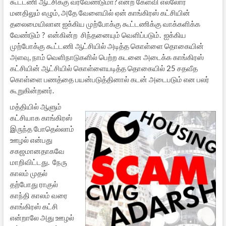
கூட்டணி ஆட்சிக்கு வரவேண்டுமா? என்ற கேள்வி எல்லோர்
மனதிலும் எழும், அதே வேளையில் ஏன் காங்கிரஸ் கட்சியின்
தலைமையிலான ஐக்கிய முற்போக்கு கூட்டணிக்கு வாக்களிக்க
வேண்டும் ? என்கின்ற சிந்தனையும் வெளிப்படும். ஐக்கிய
முற்போக்கு கூட்டணி ஆட்சியில் அடித்த கொள்ளை தொகையின்
அளவு, நாம் வெளிநாடுகளில் பெற்ற கடனை அடைக்க காங்கிரஸ்
கட்சியின் ஆட்சியில் கொள்ளையடித்த தொகையில் 25 சதவீத
கொள்ளை பணத்தை பயன்படுத்தினால் கடன் அடைபடும் என பலர்
கூறுகின்றனர்.
மத்தியில் ஆளும்
கட்சியாக காங்கிரஸ்
இருந்த போதெல்லாம்
ஊழல் என்பது
சகஜமானதாகவே
மாறிவிட்டது. நேரு
காலம் முதல்
தற்போது ராகுல்
காந்தி காலம் வரை
காங்கிரஸ் கட்சி
என்றாலே அது ஊழல்