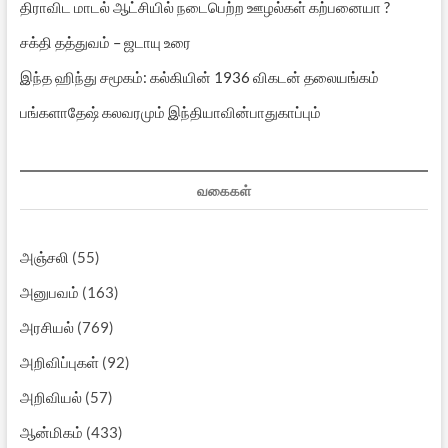
திராவிட மாடல் ஆட்சியில் நடைபெற்ற ஊழல்கள் கற்பனையா ?
சக்தி தத்துவம் – ஜடாயு உரை
இந்த ஹிந்து சமூகம்: கல்கியின் 1936 விகடன் தலையங்கம்
பங்களாதேஷ் கலவரமும் இந்தியாவின்பாதுகாப்பும்
வகைகள்
அஞ்சலி
(55)
அனுபவம்
(163)
அரசியல்
(769)
அறிவிப்புகள்
(92)
அறிவியல்
(57)
ஆன்மிகம்
(433)