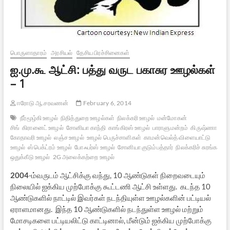
பொருளாதாரம்
அரசியல்
தேசிய பிரச்சினைகள்
ஐ.மு.கூ ஆட்சி: பத்து வருட பகாசுர ஊழல்கள்
– 1
ஈரோடு ஆ.சரவணன்
February 6, 2014
நீர்மூழ்கி ஊழல்
நிதித்துறை ஊழல்கள்
நிலக்கரி ஊழல்
மன்மோகன்
சிங்
கிரானைட் ஊழல்
சோனியா காந்தி
காங்கிரஸ் ஊழல்
பாராளுமன்றம்
கிருஷ்ணா
கோதாவரி ஊழல்
லஞ்ச ஊழல்
ஊழல் பெருச்சாளிகள்
காமன்வெல்த் விளையாட்டு
ஊழல்
ஸ்பெக்ட்ரம் ஊழல்
போஃபர்ஸ் ஊழல்
சோனியா குடும்பத்தார்
நிலக்கரிச் சுரங்க
ஒதுக்கீடு ஊழல்
2G அலைக்கற்றை ஊழல்
2004
-ம்வருடம் ஆட்சிக்கு வந்து, 10 ஆண்டுகள் நிறைவடையும்
நிலையில் ஐக்கிய முற்போக்கு கூட்டணி ஆட்சி உள்ளது. கடந்த 10
ஆண்டுகளில் நாட்டில் இவர்கள் நடந்தியுள்ள ஊழல்களின் பட்டியல்
ஏராளமானது. இந்த 10 ஆண்டுகளில் நடந்துள்ள ஊழல் மற்றும்
மோசடிகளை பட்டியலிட்டு காட்டினால், மீன்டும் ஐக்கிய முற்போக்கு