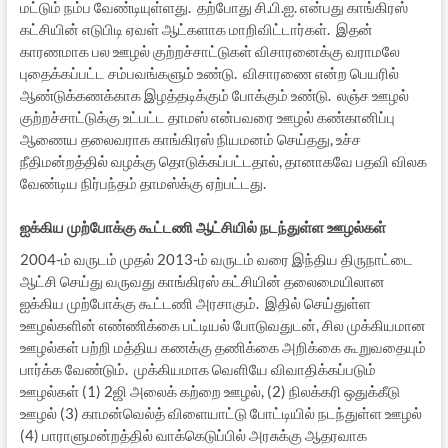
மட்டும் நம்ப வேண்டியுள்ளது. தற்போது சி.பி.ஐ. என்பது காங்கிரஸ்
கட்சியின் எடுபிடி ஏவள் ஆட்களாக மாறிவிட்டார்கள். இதன்
காரணமாக பல ஊழல் குற்றச்சாட்டுகள் விசாரனைக்கு வராமலே
புதைக்கப்பட்ட சம்பவங்களும் உண்டு. விசாரணை என்ற பெயரில்
ஆண்டுக்கணக்காக இழத்தடிக்கும் போக்கும் உண்டு. லஞ்ச ஊழல்
குற்றச்சாட்டுக்கு உட்பட்ட தாமஸ் என்பவரை ஊழல் கண்கானிப்பு
ஆணைய தலைவராக காங்கிரஸ் நியமனம் செய்தது, உச்ச
நீதிமன்றத்தில் வழக்கு தொடுக்கப்பட்டதால், தானாகவே பதவி விலக
வேண்டிய நிர்பந்தம் தாமஸ்க்கு ஏற்பட்டது.
ஐக்கிய முற்போக்கு கூட்டணி ஆட்சியில் நடந்துள்ள ஊழல்கள்
2004-ம் வருடம் முதல் 2013-ம் வருடம் வரை இந்திய திருநாட்டை
ஆட்சி செய்து வருவது காங்கிரஸ் கட்சியின் தலைமையிலான
ஐக்கிய முற்போக்கு கூட்டணி அரசாகும். இதில் செய்துள்ள
ஊழல்களின் எண்ணிக்கை பட்டியல் போடுவதுடன், சில முக்கியமான
ஊழல்கள் பற்றி மத்திய கணக்கு தணிக்கை அறிக்கை கூறுவதையும்
பார்க்க வேண்டும். முக்கியமாக வெளியே விவாதிக்கப்படும்
ஊழல்கள் (1) 2ஜி அலைக் கற்றை ஊழல், (2) நிலக்கரி ஒதுக்கீடு
ஊழல் (3) காமன்வெல்த் விளையாட்டு போட்டியில் நடந்துள்ள ஊழல்
(4) பாராளுமன்றத்தில் வாக்கெடுப்பில் அரசுக்கு ஆதரவாக