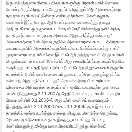
இது சம்பந்தமாக நிறைய விஷயங்களுக்கு பிரதமர் பதில் சொல்ல
வேண்டியிருக்கிறது. பல்வேறு தரப்பிலிருந்தும் 2ஜி அலைக்கற்றை
தவறாக வழங்கப்பட்டுள்ளது என்ற குற்றச்சாட்டுகள் எழுந்த
வண்ணம் இந்த போது, 2ஜி கோப்புகளை வரவைத்து, தனது
அதிருப்தியை ஒரு முறைகூட பிரதமர் தெரிவிக்காத்து ஏன்? அந்த
துரதிருஷ்டவசமான முடிவு அமலாக அனுமதித்த்து எவ்வாறு?
அலைக்கற்றையின் அளவு குறித்த அமைச்சரவைக் கூட்டத்திற்கான
வரையறையில் அலைக்கற்றையின் விலை சேர்க்கப்படாத்து ஏன்?
முதல்வரையறையில் விலை இடம் பெற்றிருந்த்தாகவும், தி.மு.க.வின்
நெருக்கடியால் கடைசி நேரத்தில் அது கைவிடப்பட்டதாகவும் தெரிய
வருகிறது. சட்டத்திற்குப் புற்ம்ப உரிமம் பெற்ற நிறுவனங்கள் குறுகிய
காலத்தில் அதில் கணிசமான பங்குகளை மற்றொருவருக்கு விற்க
எவ்வாறு அனுமதிக்கப்பட்டது? அலைக்கற்றையின் சரியான
விலையை அறிவதற்காக ஏலம் என்ற ஒளிவு மறைவற்ற முறையை
பயன்படுத்துமாறு 2.11.2007ந் தேதி அமைச்சர் ராசாவிடம் கூறிய
பிரதம மந்திரி 3.1.2008-ல் அது பற்றி கண்டும் கானாமலும்
இருந்த்து ஏன்? 2.11.20007க்கம் 3.1.2008க்கும் இடைப்பட்ட
காலத்தில் என்ன நடந்த்து, அல்லது தி,மு.க. கொடுத்த நெருக்கடி
அவ்வளவு கடுமையானதாக இருந்த்தா? என்பது போன்ற
கேள்விகளுக்கு இன்னு வரை பிரதமரிடமிருந்து விளக்கம்