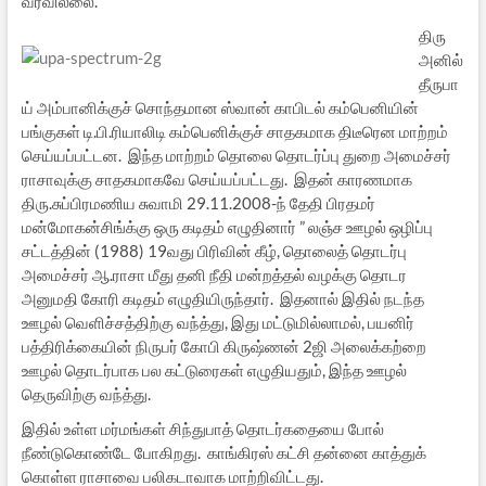
வரவில்லை.
திரு
அனில்
தீருபா
ய் அம்பானிக்குச் சொந்தமான ஸ்வான் காபிடல் கம்பெனியின்
பங்குகள் டி.பி.ரியாலிடி கம்பெனிக்குச் சாதகமாக திடீரென மாற்றம்
செய்யப்பட்டன. இந்த மாற்றம் தொலை தொடர்ப்பு துறை அமைச்சர்
ராசாவுக்கு சாதகமாகவே செய்யப்பட்டது. இதன் காரணமாக
திரு.சுப்பிரமணிய சுவாமி 29.11.2008-ந் தேதி பிரதமர்
மன்மோகன்சிங்க்கு ஒரு கடிதம் எழுதினார் ” லஞ்ச ஊழல் ஒழிப்பு
சட்டத்தின் (1988) 19வது பிரிவின் கீழ், தொலைத் தொடர்பு
அமைச்சர் ஆ.ராசா மீது தனி நீதி மன்றத்தல் வழக்கு தொடர
அனுமதி கோரி கடிதம் எழுதியிருந்தார். இதனால் இதில் நடந்த
ஊழல் வெளிச்சத்திற்கு வந்த்து, இது மட்டுமில்லாமல், பயனிர்
பத்திரிக்கையின் நிருபர் கோபி கிருஷ்ணன் 2ஜி அலைக்கற்றை
ஊழல் தொடர்பாக பல கட்டுரைகள் எழுதியதும், இந்த ஊழல்
தெருவிற்கு வந்த்து.
இதில் உள்ள மர்மங்கள் சிந்துபாத் தொடர்கதையை போல்
நீண்டுகொண்டே போகிறது. காங்கிரஸ் கட்சி தன்னை காத்துக்
கொள்ள ராசாவை பலிகடாவாக மாற்றிவிட்டது.