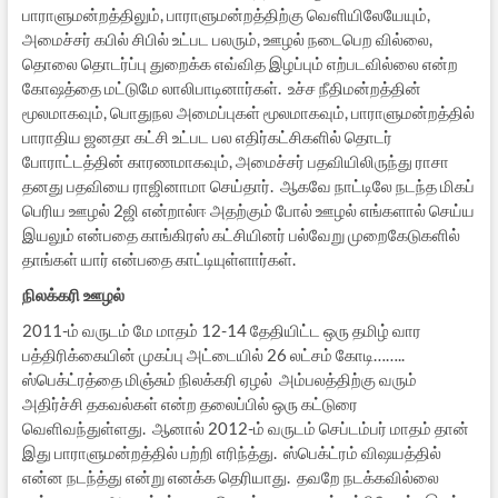
பாராளுமன்றத்திலும், பாராளுமன்றத்திற்கு வெளியிலேயேயும்,
அமைச்சர் கபில் சிபில் உட்பட பலரும், ஊழல் நடைபெற வில்லை,
தொலை தொடர்ப்பு துறைக்க எவ்வித இழப்பும் எற்படவில்லை என்ற
கோஷத்தை மட்டுமே லாலிபாடினார்கள். உச்ச நீதிமன்றத்தின்
மூலமாகவும், பொதுநல அமைப்புகள் மூலமாகவும், பாராளுமன்றத்தில்
பாராதிய ஜனதா கட்சி உட்பட பல எதிர்கட்சிகளில் தொடர்
போராட்டத்தின் காரணமாகவும், அமைச்சர் பதவியிலிருந்து ராசா
தனது பதவியை ராஜினாமா செய்தார். ஆகவே நாட்டிலே நடந்த மிகப்
பெரிய ஊழல் 2ஜி என்றால்ஈ அதற்கும் போல் ஊழல் எங்களால் செய்ய
இயலும் என்பதை காங்கிரஸ் கட்சியினர் பல்வேறு முறைகேடுகளில்
தாங்கள் யார் என்பதை காட்டியுள்ளார்கள்.
நிலக்கரி ஊழல்
2011-ம் வருடம் மே மாதம் 12-14 தேதியிட்ட ஒரு தமிழ் வார
பத்திரிக்கையின் முகப்பு அட்டையில் 26 லட்சம் கோடி……..
ஸ்பெக்ட்ரத்தை மிஞ்சும் நிலக்கரி ஏழல் அம்பலத்திற்கு வரும்
அதிர்ச்சி தகவல்கள் என்ற தலைப்பில் ஒரு கட்டுரை
வெளிவந்துள்ளது. ஆனால் 2012-ம் வருடம் செப்டம்பர் மாதம் தான்
இது பாராளுமன்றத்தில் பற்றி எரிந்த்து. ஸ்பெக்ட்ரம் விஷயத்தில்
என்ன நடந்த்து என்று எனக்க தெரியாது. தவறே நடக்கவில்லை