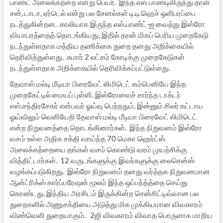
பாண்ட் அலைக்கற்றை என்று பெயர். இந்த எஸ் பாண்டிலிருந்து தான்
சன், டாடா, ஏர்டெல் என்று பல சேனல்கள் டி.டி.ஹெச் ஒளிபரப்பை
நடத்துகின்றன. காலியாக இருந்த எஸ்.பாண்ட்-ஐ வைத்து இஸ்ரோ
வியாபரத்தைத் தொடங்கியது, இதில் தான் மிகப் பெரிய முறைகேடு
நடந்துள்ளதாக மத்திய தணிக்கை துறை தனது அறிக்கையில்
தெரிவித்துள்ளது. சுமார் 2 லட்சம் கோடிக்கு முறைகேடுகள்
நடந்துள்ளதாக அறிக்கையில் தெரிவிக்கப்பட்டுள்ளது.
தேவாஸ் மல்டி மீடியா பிரைவேட் லிமிடெட் கம்பெனியே இந்த
முறைகேட்டில் மையப் புள்ளி. இஸ்ரோவைச் சார்ந்த டாக்டர்
எஸ்.சந்திரசேகர் என்பவர் ஓய்வு பெற்றதும், இன்னும் சிலர் கட்டாய
ஓய்விலும் வெளியேறி தேவாஸ் மல்டி மீடியா பிரைவேட் லிமிடெட்
என்ற நிறுவனத்தை தொடங்கினார்கள். இந்த நிறுவனம் இஸ்ரோ
வசம் உள்ள அதிக சக்தி வாய்ந்த 70 மெகா ஹெர்ட்ஸ்
அலைக்கற்றையை தங்கள் வசம் கொண்டு வரம் முயற்சிக்கு
வித்திட்டார்கள். 12 வருடங்களுக்கு இவர்களுக்கு லைசென்ஸ்
வழங்கப்படுகிறது. இஸ்ரோ நிறுவனம் தனது வர்த்தக நிறுவனமான
ஆன்ட்ரிக்ஸ் கார்ப்பரேஷன் மூலம் இந்த ஒப்பந்த்த்தை செய்து
கொண்டது. இந்திய அரசிடம் இருக்கின்ற சென்சிட்டிவ்வான பல
துறைகளில் அணுசக்தியை அடுத்து மிக முக்கியமான விவகாரம்
விண்வெளி துறையாகும். 2ஜி விவகாரம் விவாத பொருளாக மாறிய