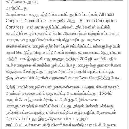
கட்சி என கூறும்படி
மாறிவிட்டது.
வேடிக்கையாக ஒரு பத்திரிக்கையில் குறிப்பிட்டார்கள், All India
Congress Committee என்றாலே அது All India Corruption
Congress என்பதாக குறிப்பிட்டார்கள். இவர்களின் ஆட்சிக்
காலத்தில் ஊழல் புகாரில் சிக்கிய அமைச்சர்கள் மற்றும் சட்டமன்ற,
பாராளுமன்ற உறுப்பினர்கள் எவர் மீதும் உரிய நடவடிக்கை
எடுக்கவில்லை, ஊழல் குற்றச்சாட்டில் சம்பந்தப்பட்டவர்களுக்கு உயர்
பதவி கொடுத்த பிரதம மந்திரிகள் உண்டு. உதாரணமாக நேரு பிரதம
மந்திரியாக இருந்த போது, ராணுவத்திற்கு 200 ஜீப் வாங்கியதில்
நடந்த ஊழலை விசாரிக்க முற்பட்ட போது, ஊழலுக்கு துணை போன
கிருஷ்ண மேன்னுக்கு ராணுவ அமைச்சர் பதவி வழங்கப்பட்டது.
திருடன் கையில் அரசின் கஜானாவின் சாவியை கொடுத்த்து போல.
இந்தியாவில் ஊழலின் பன்முகத் தன்மையை ஆராய கே.சந்தானம்
அவர்கள் தலைமையில் ஒரு கமிட்டி அமைக்கப்பட்டது. 1964ம்
வருடம் கே.சந்தானம் அவர்கள் அளித்த அறிக்கையை
பாராளுமன்றத்தில் சமர்ப்பிக்கப்பட்டது. இதன் பின்னர் பல்வேறு
முட்டுக் கட்டைகளுக்கு பின்னர் மத்திய லஞ்ச ஒழிப்பு ஆணையம்
அமைக்கப்பட்டது. இந்த ஆணையம் கூட குற்றம்
சாட்டப்பட்டவர்களை பற்றி விசாரிக்க வேண்டுமானால் சி.பி.ஐ யை