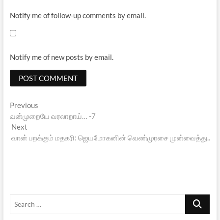
Notify me of follow-up comments by email.
Notify me of new posts by email.
Post
Previous
Previous
post:
வன்முறையே வரலாறாய்… -7
navigation
Next
Next
post:
வான் பறக்கும் மதகரி: ஜெயமோகனின் வெண்முரசை முன்வைத்து..
Search
…