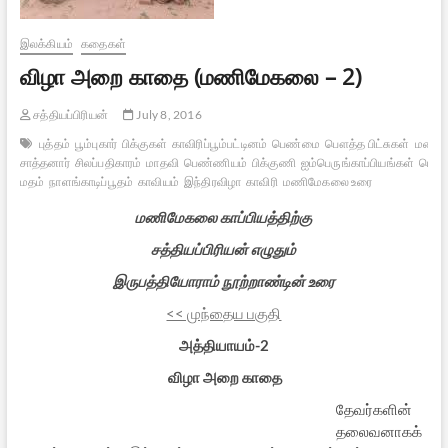
இலக்கியம்
கதைகள்
விழா அறை காதை (மணிமேகலை – 2)
சத்தியப்பிரியன்
July 8, 2016
புத்தம்
பூம்புகார்
பிக்குகள்
காவிரிப்பூம்பட்டினம்
பெண்மை
பௌத்த பிட்சுகள்
மணிம
சாத்தனார்
சிலப்பதிகாரம்
மாதவி
பெண்ணியம்
பிக்குணி
ஐம்பெருங்காப்பியங்கள்
பௌத்
மதம்
நாளங்காடிப்பூதம்
காவியம்
இந்திரவிழா
காவிரி
மணிமேகலை உரை
மணிமேகலை காப்பியத்திற்கு
சத்தியப்பிரியன் எழுதும்
இருபத்தியோராம் நூற்றாண்டின் உரை
<< முந்தைய பகுதி
அத்தியாயம்-2
விழா அறை காதை
தேவர்களின்
தலைவனாகக்