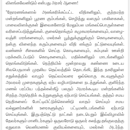
விளங்கவேண்டும் என்பது அரசர் ஆணை!
“தோரணங்களால் அலங்கரிக்கப்பட்ட வீதிகளிலும், குற்றமற்ற
மன்றங்களிலும் பூரண கும்பங்கள், செழித்து வளரும் பாலிகைகள்,
பாவைவிளக்குகள் இவைகளோடு மேலும்பல மங்கலப்பொருள்களை
வரிசைப்படுத்துங்கள். குலைதொங்கும் கமுகமரங்களையும், வாழை-
வஞ்சி மரங்களையும், மலர்கள் பூத்துக்குலுங்கும் கொடிகளையும்,
நன்கு விளைந்த கரும்புகளையும் வீதி எங்கும் நட்டுவையுங்கள்.
வண்ணச் சீலைகளில் செய்த கொடிகளையும், கம்புகள் ஊன்றி
பறக்கவிடப்படும் கொடிகளையும், மதில்களிலும் மாடங்களிலும்
தொங்கவிடுங்கள். நெற்றியில் மூன்றாவது கண்ணை உடைய
சிவபெருமான் முதலிய தெய்வத்தில் தொடங்கி, இந்த நகரிலுள்ள
சதுக்கத்தில் வாழும் தெய்வம்வரை ஒவ்வொரு கடவுளுக்கும்
அவரவர் முறைகளுக்கு ஏற்ப வழிபாடுகளை நடத்துங்கள். குளிர்ந்த
மணல் பரப்பிய பந்தல்கள்கீழ் பலரும் அமரக்கூடிய மன்றங்களில்
சிறந்த அறநெறிக் கூற்றுகளுக்கு ஏற்பாடு செய்யங்கள். தத்தம் சமய
நெறிகளைப் போட்டியிட்டுக்கொண்டு வாதம் செய்யும் சமய
வல்லுனர்களின் உரைகளுக்குப் பட்டிமண்டபங்களில் ஏற்பாடு
செய்யுங்கள். இருபத்தெட்டு நாட்கள் நடைபெறும் இவ்விழாவில்
தேவர்களும் மானிடர்களும் ஒருவரோடு ஒருவர் கலந்து தங்குவதற்கு
ஏதுவாக வெண்மணல் குவியல்களையும், மலர்கள் அடர்ந்த