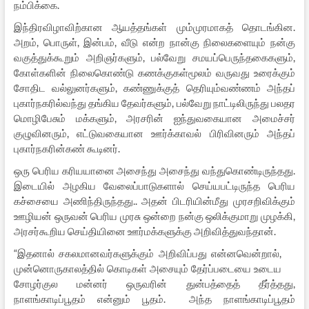
நம்பிக்கை.
இந்திரவிழாவிற்கான ஆயத்தங்கள் மும்முரமாகத் தொடங்கின.
அறம், பொருள், இன்பம், வீடு என்ற நான்கு நிலைகளையும் நன்கு
வகுத்துக்கூறும் அறிஞர்களும், பல்வேறு சமயப்பெருந்தகைகளும்,
கோள்களின் நிலைகொண்டு கணக்குகள்மூலம் வருவது உரைக்கும்
சோதிட வல்லுனர்களும், கண்ணுக்குத் தெரியும்வண்ணம் அந்தப்
புகார்நகரில்வந்து தங்கிய தேவர்களும், பல்வேறு நாட்டிலிருந்து பலதர
மொழிபேசும் மக்களும், அரசரின் ஐந்துவகையான அமைச்சர்
குழுவினரும், எட்டுவகையான ஊர்க்காவல் பிரிவினரும் அந்தப்
புகார்நகரின்கண் கூடினர்.
ஒரு பெரிய கரியயானை அசைந்து அசைந்து வந்துகொண்டிருந்தது.
இடையில் அழகிய வேலைப்பாடுகளால் செய்யபட்டிருந்த பெரிய
கச்சையை அணிந்திருந்தது.. அதன் பிடரியின்மீது முரசறிவிக்கும்
ஊழியன் ஒருவன் பெரிய முரசு ஒன்றை நன்கு ஒலிக்குமாறு முழக்கி,
அரசர்கூறிய செய்தியினை ஊர்மக்களுக்கு அறிவித்துவந்தான்.
“இதனால் சகலமானவர்களுக்கும் அறிவிப்பது என்னவென்றால்,
முன்னொருகாலத்தில் கொடிகள் அசையும் தேர்ப்படையை உடைய
சோழர்குல மன்னர் ஒருவரின் துன்பத்தைத் தீர்த்தது,
நாளங்காடிப்பூதம் என்னும் பூதம். அந்த நாளங்காடிப்பூதம்