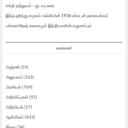
சக்தி தத்துவம் – ஜடாயு உரை
இந்த ஹிந்து சமூகம்: கல்கியின் 1936 விகடன் தலையங்கம்
பங்களாதேஷ் கலவரமும் இந்தியாவின்பாதுகாப்பும்
வகைகள்
அஞ்சலி
(55)
அனுபவம்
(163)
அரசியல்
(769)
அறிவிப்புகள்
(92)
அறிவியல்
(57)
ஆன்மிகம்
(433)
இசை
(34)