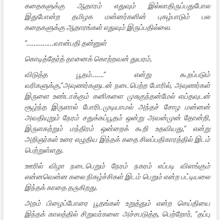
கதைகளுக்கு ஆதாரம் எதுவும் இல்லாதிருப்பதுபோல
இதுபோன்ற தமிழக மன்னர்களின் புகழ்பாடும் பல
கதைகளுக்கு ஆதாரங்கள் எதுவும் இருப்பதில்லை.
“……………வான்பதி தன்னுள்
கொடித்தேர்த் தானைக் கொற்றவன் துயரம்,
விடுத்த பூதம்…….” என்று கூறப்படும்
வரிகளுக்கு,“அவுணர்களுடன் நடைபெற்ற போரில், அவுணர்கள்
இருளை உண்டாக்கும் கனிகளை முசுகுந்தன்மேல் எய்தவுடன்
சூழ்ந்த இருளால் போரிடமுடியாமல் அந்தச் சோழ மன்னன்
அவதியுறும் நேரம் சதுக்கப்பூதம் ஒன்று அவன்முன் தோன்றி,
இருளகற்றும் மந்திரம் ஒன்றைக் கூறி உதவியது,” என்று
அறிஞர்கள் உரை எழுதிய இந்தக் கதை சிலப்பதிகாரத்தில் இடம்
பெற்றுள்ளது.
ஊரில் விழா நடைபெறும் நேரம் நகரம் எப்படி விளங்கும்
என்னவென்ன கலை நிகழ்ச்சிகள் இடம் பெறும் என்ற பட்டியலை
இந்தக் காதை தருகிறது.
அறம் பிழைப்போரை பூதங்கள் உறுத்தும் என்ற செய்தியை
இந்தக் காலத்தில் சிறுவர்களை அச்சபடுத்த, பெற்றோர், “தப்பு