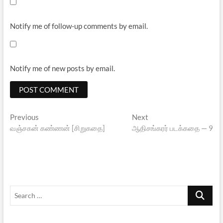
Notify me of follow-up comments by email.
Notify me of new posts by email.
Post
Previous
Next
Previous
Next
post:
post:
வஞ்சகன் கண்ணன் [சிறுகதை]
ஆதிசங்கரர் படக்கதை — 9
navigation
Search
…