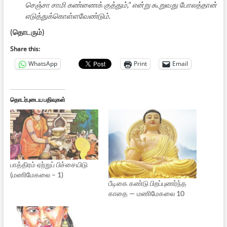
செஞ்சா சாமி கண்ணைக் குத்தும்,“ என்று கூறுவது போலத்தான்
எடுத்துக்கொள்ளவேண்டும்.
(தொடரும்)
Share this:
WhatsApp
Print
Email
தொடர்புடைய பதிவுகள்
பாத்திரம் ஏற்றுப் பிச்சையிடு
(மணிமேகலை – 1)
பீடிகை கண்டு பிறப்புணர்ந்த
காதை — மணிமேகலை 10