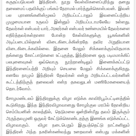
கருதப்படுபவன் இந்திரன். நூறு வேள்விகளைப்புரிந்து தனது
தலைமைப் பதவிக்குப் பங்கம் நேராமல் பார்த்துக்கொள்பவன். இவன்
பல புராணங்களின்மூலம் அறியப்பட்டாலும் இவனைப்பற்றிய
முழுமையான உருவம் இன்னும் அறியப்படாமலேயே உள்ளது.
தேவர்கள் என்பவர் யார், அசுரர்கள் என்பவர் உண்மையில் தேவர்களை
எதிர்த்தவர்கள்தானா போன்ற கேள்விகளுக்கு யூகங்களின்
அடிப்படையில்தான் விடைகிடைக்கின்றதே தவிர அறுதியான
விடைகிடைக்கவில்லை. இதனை மேலும் சிக்கலாக்கும்விதமாக
தங்களது கோட்பாடுகளை உட்புகுத்த, இந்திரனை ஒரு படிமமாக்கிப்
பலபுனைவுகள் ஒவ்வொரு நூற்றாண்டிலும் இணைக்கப்பட்டு
இந்திரனைப்பற்றி அறியும் செயலை மேலும் சிக்கலாக்குகிறது.
எனவே நாமும் இந்திரன் தேவர்கள் என்று அறியப்பட்டவர்களின்
கூட்டத்திற்குத் தலைவன் என்ற தகவலுடன் மணிமேகலையைத்
தொடர்வோம்.
சோழமண்டலம் இந்திரனுக்கு விழா எடுக்க காவிரிபூம்பட்டினத்தில்
கூடுகிறது. இந்த இந்திரவிழாவானது சோழர்குல மரபில் தோன்றிய
செம்பியனின் காலத்தில், நெடுமலை ஒன்றின்மீது தவம் இருக்கும்
அருந்தவமுனி ஒருவர் கேட்டுக்கொண்டதற்கு இணங்க எடுக்கப்பட்ட
விழாவாகும். விழா நடைபெறும் இருபத்தெட்டு நாட்களிலும்
இந்திரன் அந்த நகரின்கண்வந்து உறைவான் என்பது மக்களின்