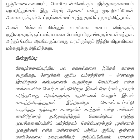
பூஞ்சோலைகளையும், பொலிவுடன்விளங்கும் நீர்த்துறைகளையும்
ஏற்படுத்துங்கள். இது அரசர் ஆணை“ என்று முரசறிவிப்போன்
அனைவருக்கும் கேட்கும்வண்ணம் உரத்த குரலில் முரசறிவித்தான்.
அவன் பின்னால் மின்னும் வாளினை உடைய வீரர்களும்,
குதிரைகளும், ஒட்டகம், யானை போன்ற மிருகங்களும் உடன்வந்தன.
அந்தப் பெரிய அணிவகுப்பானது வரவிருக்கும் இந்திர விழாவினை
மக்களுக்கு அறிவித்தது.
பின்குறிப்பு:
சோழர்களைப்பற்றிய பல தகவல்களை இந்தக் காதை
கூறுகிறது. சோழர்கள் சூரிய வம்சத்தினர் — அதாவது
இரவிகுலம் என்பதனைக் கூறுகிறது. செம்பியன் என்ற
மன்னவனின் பெயர் கூறப்படுகிறது. இவன் தேவர்கள் முப்புரம்
எரித்தபோது அவர்களுக்கு உதவியவன் போலும். இவன்
காலத்திலிருந்துதான் இந்திரவிழா கொண்டாடப்பட்டு
வருகிறது. முந்தைய காதையில் காந்தன் என்ற மன்னன்
காவிரிநீரைத் தமிழகத்திற்குக் கொண்டுவர எடுத்த
முயசிகளைப்பற்றிப் பார்த்தோம். செம்பியனுக்கும் முன்னால்
முசுகுந்தன் என்ற மன்னனைப் பற்றிய குறிப்பு ஒன்றை
மணிமேகலை உரையாசிரியர் குறிப்பிடுகிறார். புராணக்