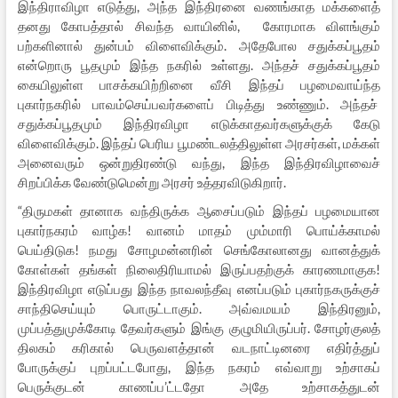
இந்திராவிழா எடுத்து, அந்த இந்திரனை வணங்காத மக்களைத்
தனது கோபத்தால் சிவந்த வாயினில், கோரமாக விளங்கும்
பற்களினால் துன்பம் விளைவிக்கும். அதேபோல சதுக்கப்பூதம்
என்றொரு பூதமும் இந்த நகரில் உள்ளது. அந்தச் சதுக்கப்பூதம்
கையிலுள்ள பாசக்கயிற்றினை வீசி இந்தப் பழமைவாய்ந்த
புகார்நகரில் பாவம்செய்பவர்களைப் பிடித்து உண்ணும். அந்தச்
சதுக்கப்பூதமும் இந்திரவிழா எடுக்காதவர்களுக்குக் கேடு
விளைவிக்கும். இந்தப் பெரிய பூமண்டலத்திலுள்ள அரசர்கள், மக்கள்
அனைவரும் ஒன்றுதிரண்டு வந்து, இந்த இந்திரவிழாவைச்
சிறப்பிக்க வேண்டுமென்று அரசர் உத்தரவிடுகிறார்.
“திருமகள் தானாக வந்திருக்க ஆசைப்படும் இந்தப் பழமையான
புகார்நகரம் வாழ்க! வானம் மாதம் மும்மாரி பொய்க்காமல்
பெய்திடுக! நமது சோழமன்னரின் செங்கோலானது வானத்துக்
கோள்கள் தங்கள் நிலைதிரியாமல் இருப்பதற்குக் காரணமாகுக!
இந்திரவிழா எடுப்பது இந்த நாவலந்தீவு எனப்படும் புகார்நகருக்குச்
சாந்திசெய்யும் பொருட்டாகும். அவ்வமயம் இந்திரனும்,
முப்பத்துமுக்கோடி தேவர்களும் இங்கு குழுமியிருப்பர். சோழர்குலத்
திலகம் கரிகால் பெருவளத்தான் வடநாட்டினரை எதிர்த்துப்
போருக்குப் புறப்பட்டபோது, இந்த நகரம் எவ்வாறு உற்சாகப்
பெருக்குடன் காணப்ப’ட்டதோ அதே உற்சாகத்துடன்