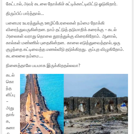
கேட்டால், அவர் கடலை நோக்கிச் சுட்டிக்காட்டிவிட்டு ஓடுகிறார்.
திரும்பிப் பார்த்தால்…
பனைமர உயரத்துக்கு ஊழிப்பேரலைகள் நம்மை நோக்கி
விரைந்துவருகின்றன. நாம் தட்டுத் தடுமாறிக் கரைக்கு – கடல்
அலைகள் வராது தொலை தூரத்துக்கு விரைகிறோம். ஆனால்,
கால்கள் மண்ணில் புதைகின்றன. காலை எடுத்துவைத்தால், ஒரு
குழந்தை கட்டிவைத்த மணல்வீடு தடுக்கிறது. குப்புற விழுகிறோம்.
கடலைலை நம்மை….
நினைத்தாலே பயமாக இருக்கிறதல்லவா?
கடல்
கொ
ந்த
ளிப்பு
–
அது
தாங்
க,
சுனா