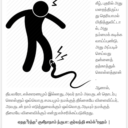
கீழ், புதரில் அது
மறைந்திருப்ப
து தெரியாமல்
மிதித்துவிட்டா
ல், அது
நம்மைக் கடிக்க
வாய்ப்புண்டு.
அது அப்படிச்
செய்வது
தன்னைத்
தற்காத்துக்
கொள்ளத்தான்
.
ஆனால்,
தீயவரோ, எக்காரணமும் இல்லாது, அவர் நாம் அவருடன் தொடர்பு
கொள்ளும் ஒவ்வொரு சமயமும் நமக்குத் தீங்கையே விளைவிப்பர்,
அவருடன் நாம் எடுத்துவைக்கும் ஒவ்வொரு அடியும் நமக்குத்
தீமையே விளைவிக்கும் என்று எச்சரிக்கப்படுகிறது.
3
2
3
ஏதத
ர்த்த
குலீநாநாம் ந்ருபா: குர்வந்தி ஸம்க்
ரஹம் |