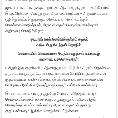
முக்கியமாக அரசருக்கும், நாட்டை ஆள்பவருக்கும் சாணக்கியரின்
இந்த அறிவுரை பொருந்தும். அண்டை நாடுகள் – அதுவும் நம்மை
ஒழித்துக்கட்டத் துடிக்கும் அண்டைநாடுகள் நமக்குத்
தொல்லைகொடுத்தால், திருவள்ளுவர் வேறுவிதமாகத்தான்
அறிவுரை கொடுக்கிறார்.
குடிபுறங் காத்தோம்பிக் குற்றம் கடிதல்
வடுவன்று வேந்தன் தொழில்.
கொலையிற் கொடியாரை வேந்தொறுத்தல் பைங்கூழ்
களைகட் டதனொடு நேர்.
என்றும் இரு குறள்களில் ஆணித்தரமாக அறிவிக்கிறார். தொல்லை
தரும் கயவருக்குக் கொலைத் தண்டனை கொடுப்பது, மன்னவன்
குடிமக்களான பயிரைக் காப்பாற்றக் தீய கயவரான களைகளை
வேரோடு பிடுங்கி எறிவதற்கு ஒப்பாகும் என்றே சொல்கிறார்.
இதனால்தான் ஏதாவது ஒரு மேற்கோளை எடுத்துக் காட்டிச்
சொல்லவந்ததைத் திசை திருப்ப முயலுமுன் நாமே பதிலும்
கொடுத்தல் சிறப்பாகும் என்று திருவள்ளுவரின் மூன்று
குறட்பாக்களும் இங்கே கொடுக்கப்பட்டுள்ளன..