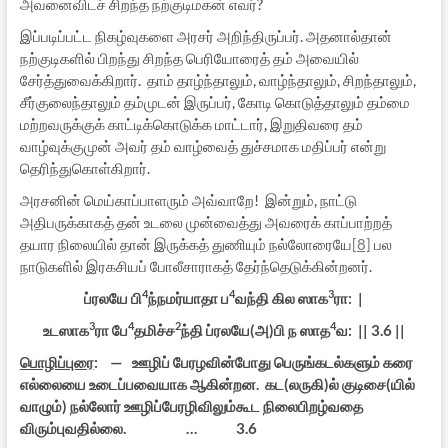
அவனைவிடச் சிறந்த நற்குடிமகன் எவர்?
இப்படிப்பட்ட நிகழ்வுகளை அரசர் அறிந்திருப்பர். அதனால்தான்
நற்குடிகளில் பிறந்து சிறந்த பெரியோரைத் தம் அவையில்
சேர்த்துவைக்கிறார். தாம் தாழ்ந்தாலும், வாழ்ந்தாலும், சிறந்தாலும்,
சீர்குலைந்தாலும் தம்முடன் இருப்பர், கோடி கொடுத்தாலும் தம்மை
மற்றவருக்குக் காட்டிக்கொடுக்க மாட்டார், இறுதிவரை தம்
வாழ்வுக்குமுன் அவர் தம் வாழ்வைத் துச்சமாக மதிப்பர் என்று
தெரிந்துகொள்கிறார்.
அரசனின் மெய்காப்பாளரும் அவ்வாறே! இன்றும், நாட்டு
அதிபருக்காகத் தன் உடலை முன்வைத்து அவரைக் காப்பாற்றத்
தயார நிலையில் தான் இருக்கத் துணியும் நல்லோரையே
[8]
பல
நாடுகளில் இரகசியப் போலீசாராகத் தேர்ந்தெடுக்கின்றனர்.
4
4
3
ப்ரலயே பி
ந்நமர்யாதா ப
வந்தி கில ஸாக
ரா: |
3
4
2
4
உடஸாக
ரா பே
தமிச்ச
ந்தி ப்ரலயே(அ)பி ந ஸாத
வ: || 3.6 ||
பொழிப்புரை
: — ஊழிப் பேரழவின்போது பெருங்கடல்களும் கரை
எல்லையை உடைப்பவையாக ஆகின்றன. கட(லருகி)ல் குடிசை(யில்
வாழும்) நல்லோர் ஊழிப்பேரழிவிலும்கூட நிலைபிறழ்வதை
விரும்புவதில்லை. … 3.6