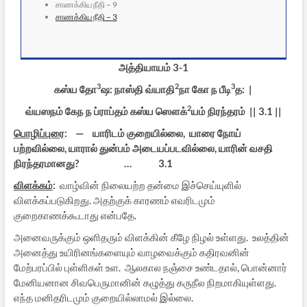
சாணக்கிய நீதி – 9
சாணக்கிய நீதி – 3
அத்தியாயம் 3-1
3
2
3
கஸ்ய தோ
ஷ: நாஸ்தி வ்யாதி
நா கோ ந பீடி
த: |
2
வ்யஸநம் கேந ந ப்ராப்தம் கஸ்ய ஸௌக்
யம் நிரந்தரம் || 3.1 ||
பொழிப்புரை
: — யாரிடம் குறையில்லை, யாரை நோய்
பற்றவில்லை, யாரால் துன்பம் அடையப்படவில்லை, யாரின் வசதி
நிரந்தரமானது? … 3.1
விளக்கம்
:
வாழ்வின் நிலையற்ற தன்மை இச்செய்யுளில்
விளக்கப்படுகிறது. அதற்குக் காரணம் எவரிடமும்
குறைகாணக்கூடாது என்பதே.
அனைவருக்கும் ஒளிதரும் விளக்கின் கீழே நிழல் உள்ளது. உலத்தின்
அனைத்து உயிரினங்களையும் வாழவைக்கும் கதிரவனின்
மேற்பரப்பில் புள்ளிகள் உள. ஆலகால நஞ்சை உண்டதால், பொன்னார்
மேனியனான சிவபெருமானின் கழுத்து கருநீல நிறமாகியுள்ளது.
எந்த மனிதரிடமும் குறையில்லாமல் இல்லை.