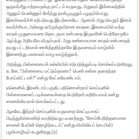
ஒருவர்மீது மற்றவருக்கு நாட்டம் வருவது, அதுவும் இக்காலத்தில்
ஆணும் பெண்ணும் சேர்ந்து நாள்முழுதும் பழகும்பொது,
இனக்கவர்ச்சி ஏற்படுவது இயற்கையே. ஆனால் அது வெறும் இனக்
கவர்ச்சியா, அல்லது உயிருக்குயிரான காதலா, இளமையில் வந்த
காதல் முதுமைவரை தொடருமா என்பதை இருவரின் பெற்றோருமே
ஆய்ந்து அறியவே விரும்புவர். அது உண்மையான காதல் என்பதைத்
தமது பட்டறிவால் ஊகித்தறிந்தாலே இருவரையும் வாழ்வில்
இணைந்து பலகாலம் வாழ வாழ்த்துவர்.
அடுத்து, பிள்ளையைக் கல்வியில் ஈடுபடுத்தும்படி சொல்லப்படுகிறது.
உடனே, “பிள்ளையை மட்டும்தானா? பெண் என்ன குறைந்தா
போய்விட்டாள்?” என்று கேட்கவேண்டாம்.
ஏனெனில், இரண்டாம் பகுதி, பதினொன்றாம் செய்யுளில்
பிள்ளைகளைப் படிக்கவைக்காத பெற்றோர் எதிரியாவர் என்று
சாணக்கியரால் சொல்லப்பட்டது.
ஆகவே, இந்தச் செய்யுளில் வருவதை கெட்டியாகப்
பிடித்துக்கொண்டு வாதிடுவது பயனற்றது. “சோம்பேறித்தனமான
கைகள் பேயின் தொழிற்கூடம்,” என்று விவிலியப் (பைபிள்)
பழமொழியும் கூறுகிறது.
[6]