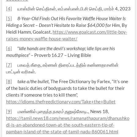
[4]
யாஸ்மின் செய்திகள், எம்.எஸ்.என்.பி.சி செய்தி, மார்ச் 4, 2023
[5]
8-Year-Old Finds Out His Favorite Waffle House Waiter Is
Hiding a Secret – Doesn’t Hesitate to Raise $64,000 for Him,
By
Heidi Hamm, Goalcast,
https://www.goalcast.com/little-boy-
raises-money-waffle-house-waiter/
[6]
“
Idle hands are the devil’s workshop; idle lips are his
mouthpiece”
–
Proverb 16.27 – Living Bible
[7]
பகவத் கீதை, கர்ணன் திரைப்படத்தில் கண்ணதாசனின்
பாட்டின் வரிகள்.
[8]
take a/the bullet,
The Free Dictionary by Farlex, “It’s one
of the basic duties of bodyguards to take the bullet for their
clients if someone tries to kill them”,
https://idioms.thefreedictionary.com/Take+the+Bullet
[9]
மண்ணில் புதைந்த நகரம் தனுஷ்கோடி..
,
News 18,
https://tamil.news18.com/news/ramanathapuram/dhanushko
di-is-an-abandoned-town-at-the-south-eastern-tip-of-
pamban-island-of-the-state-of-tamil-nadu-860061.html