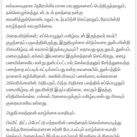
எவ்வளவுதான ஆரோக்கியமான மரபணுகளைப் பெற்றிருந்தாலும்,
நல்லொழுக்கத்துடன், உடல் நலத்தை நன்கு
கவனித்துக்கொண்டாலும், உடற்பயிற்சி செய்தாலும், நோயின்றி
வாழ்ந்தவர் எவருமில்லை.
அதை விடுங்கள்; எப்பொழுதும் மகிழ்வுடன் இருந்தவர் எவர்?
குழந்தைப் பருவத்திலிருந்து, இறுதிமூச்சை விடும்வரை துன்பமின்றி
மிகமகிழ்வுடன் எவரால் இருக்கமுடியும்? ஏதாவது ஒரு துயர், துன்பம்,
மனவருத்தம், ஏக்கம், இயலாமை இருக்கத்தான் செய்கிறது. ஏழை
பணமில்லையே என்று துன்பப்பட்டால், செல்வந்தனும் சேர்த்துவைத்த
பணத்தை எப்படிக் கட்டிக்காப்பது என்ற கவலையில், துன்பத்தில்
நாளைக் கழிக்கிறான். உலகில் மிகவும் பணக்கார, வல்லரசான
அமெரிக்காவின் அதிபரும், அந்த அதிகார பலத்தில் எப்பொழுதும்
மனமகிழ்வுடன் துயரின்றி இருப்பதில்லை. எவரும் இதற்கு
விதிவிலக்கல்ல. மக்கள் அனைவருக்கும் மகிழ்வு என்பது மிகவும்
குறைவாகவே உள்ளது.
அதுபோலத்தான் வாழ்க்கை வசதியும்.
பிரமிட் திட்டம்போட்டு மற்றவரின் பணத்தைக் கொள்ளையடித்து
உயர்ந்த கோடீஸ்வரனான எர்னி மேடாஃப்பும் வாழ்க்கை-வசதி-
செல்வம் அனைத்தும் இழந்து வாழ்நாள் இறுதியைச் சிறையில்