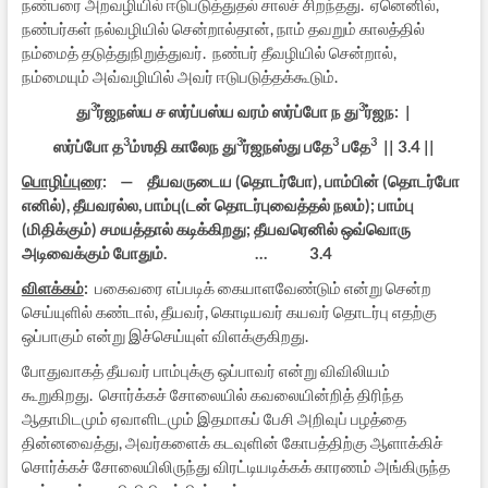
நண்பரை அறவழியில் ஈடுபடுத்துதல் சாலச் சிறந்தது. ஏனெனில்,
நண்பர்கள் நல்வழியில் சென்றால்தான், நாம் தவறும் காலத்தில்
நம்மைத் தடுத்துநிறுத்துவர். நண்பர் தீவழியில் சென்றால்,
நம்மையும் அவ்வழியில் அவர் ஈடுபடுத்தக்கூடும்.
3
3
து
ர்ஜநஸ்ய ச ஸர்ப்பஸ்ய வரம் ஸர்ப்போ ந து
ர்ஜந: |
3
3
3
3
ஸர்ப்போ த
ம்ஶதி காலேந து
ர்ஜநஸ்து பதே
பதே
|| 3.4 ||
பொழிப்புரை
: — தீயவருடைய (தொடர்போ), பாம்பின் (தொடர்போ
எனில்), தீயவரல்ல, பாம்பு(டன் தொடர்புவைத்தல் நலம்); பாம்பு
(மிதிக்கும்) சமயத்தால் கடிக்கிறது; தீயவரெனில் ஒவ்வொரு
அடிவைக்கும் போதும். … 3.4
விளக்கம்
:
பகைவரை எப்படிக் கையாளவேண்டும் என்று சென்ற
செய்யுளில் கண்டால், தீயவர், கொடியவர் கயவர் தொடர்பு எதற்கு
ஒப்பாகும் என்று இச்செய்யுள் விளக்குகிறது.
போதுவாகத் தீயவர் பாம்புக்கு ஒப்பாவர் என்று விவிலியம்
கூறுகிறது. சொர்க்கச் சோலையில் கவலையின்றித் திரிந்த
ஆதாமிடமும் ஏவாளிடமும் இதமாகப் பேசி அறிவுப் பழத்தை
தின்னவைத்து, அவர்களைக் கடவுளின் கோபத்திற்கு ஆளாக்கிச்
சொர்க்கச் சோலையிலிருந்து விரட்டியடிக்கக் காரணம் அங்கிருந்த