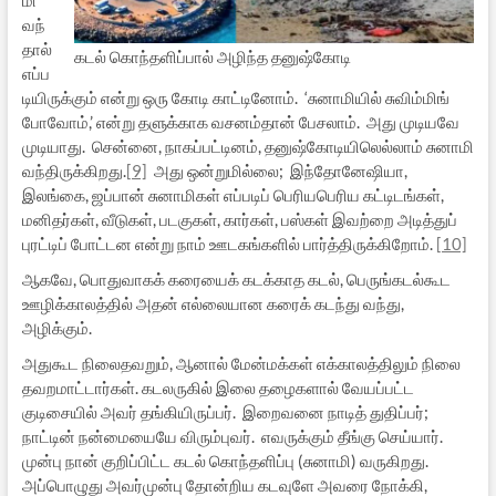
மி
வந்
தால்
கடல் கொந்தளிப்பால் அழிந்த தனுஷ்கோடி
எப்ப
டியிருக்கும் என்று ஒரு கோடி காட்டினோம். ‘சுனாமியில் சுவிம்மிங்
போவோம்,’ என்று தளுக்காக வசனம்தான் பேசலாம். அது முடியவே
முடியாது. சென்னை, நாகப்பட்டினம், தனுஷ்கோடியிலெல்லாம் சுனாமி
வந்திருக்கிறது.
[9]
அது ஒன்றுமில்லை; இந்தோனேஷியா,
இலங்கை, ஜப்பான் சுனாமிகள் எப்படிப் பெரியபெரிய கட்டிடங்கள்,
மனிதர்கள், வீடுகள், படகுகள், கார்கள், பஸ்கள் இவற்றை அடித்துப்
புரட்டிப் போட்டன என்று நாம் ஊடகங்களில் பார்த்திருக்கிறோம்.
[10]
ஆகவே, பொதுவாகக் கரையைக் கடக்காத கடல், பெருங்கடல்கூட
ஊழிக்காலத்தில் அதன் எல்லையான கரைக் கடந்து வந்து,
அழிக்கும்.
அதுகூட நிலைதவறும், ஆனால் மேன்மக்கள் எக்காலத்திலும் நிலை
தவறமாட்டார்கள். கடலருகில் இலை தழைகளால் வேயப்பட்ட
குடிசையில் அவர் தங்கியிருப்பர். இறைவனை நாடித் துதிப்பர்;
நாட்டின் நன்மையையே விரும்புவர். எவருக்கும் தீங்கு செய்யார்.
முன்பு நான் குறிப்பிட்ட கடல் கொந்தளிப்பு (சுனாமி) வருகிறது.
அப்பொழுது அவர்முன்பு தோன்றிய கடவுளே அவரை நோக்கி,