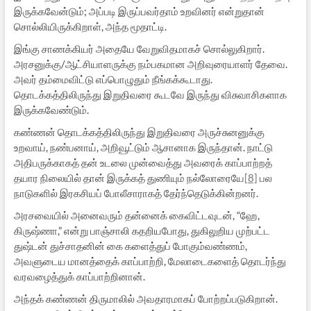
இருக்கவேன்டும்; அப்படி இருப்பவர்தாம் உறவினர் என்றுதான்
சொல்லியிருக்கிறாள், அந்த மூதாட்டி.
இங்கு சாணக்கியர் அதையே வேறுவிதமாகச் சொல்லுகிறார்.
அரசனுக்கு/ஆட்சியாளருக்கு நம்பகமான அறிவுரையாளர் தேவை.
அவர் தம்மைவிட்டு எப்பொழுதும் நீங்கக்கூடாது.
தொடக்கத்திலிருந்து இறுதிவரை கூடவே இருந்து விசுவாசிகளாக
இருக்கவேண்டும்.
கண்ணன் தொடக்கத்திலிருந்து இறுதிவரை அருச்சுனனுக்கு
உறவாய், நண்பனாய், அறிவூட்டும் ஆசானாக இருந்தான். நாட்டு
அதிபருக்காகத் தன் உடலை முன்வைத்து அவரைக் காப்பாற்றத்
தயார நிலையில் தான் இருக்கத் துணியும் நல்லோரையே
[8]
பல
நாடுகளில் இரகசியப் போலீசாராகத் தேர்ந்தெடுக்கின்றனர்.
அரசவையில் அனைவரும் தன்னைக் கைவிட்டவுடன், “ஹே,
கிருஷ்ணா,” என்று பாஞ்சாலி கதறியபோது, துகிலுறிய முற்பட்ட
துஷ்டன் துச்சாதனின் கை களைத்துப் போகும்வண்ணம்,
அவளுடைய மானத்தைக் காப்பாற்றி, மேலாடைகளைத் தொடர்ந்து
வரவழைத்துக் காப்பாற்றினான்.
அந்தக் கண்ணன் திருமாலில் அவதாரமாகப் போற்றப்படுகிறான்.