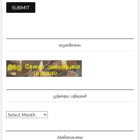
சமூகசேவை
முந்தைய பதிவுகள்
முந்தைய
பதிவுகள்
அண்மையவை