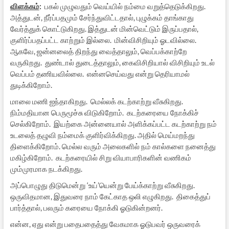
விளக்கம்
:
பகல் முழுவதும் வெய்யில் நம்மை வறுத்தெடுக்கிறது.
அத்துடன், நீர்ப்பதமும் சேர்ந்துவிட்டதால், புழுக்கம் தாங்காது
வேர்த்துக் கொட்டுகிறது. இத்துடன் மின்வெட்டும் இருப்பதால்,
குளிர்ப்பதப்பட்ட காற்றும் இல்லை. மின்விசிறியும் ஓடவில்லை.
ஆகவே, ஜன்னலைத் திறந்து வைத்தாலும், வெப்பக்காற்றே
வருகிறது. துண்டால் துடைத்தாலும், கைவிசிறியால் விசிறியும் உடல்
வெப்பம் தணியவில்லை. என்னசெய்வது என்று தெரியாமல்
துடிக்கிறோம்.
மாலை மணி ஐந்தாகிறது. மெல்லக் கடற்காற்று வீசுகிறது.
நிம்மதியான பெருமூச்சு விடுகிறோம். கடற்கரையை நோக்கிச்
செல்கிறோம். இயற்கை அன்னையால் அளிக்கப்பட்ட கடற்காற்று நம்
உடலைத் தழுவி நம்மைக் குளிர்விக்கிறது. அதில் மெய்மறந்து
திளைக்கிறோம். மெல்ல வரும் அலைகளில் நம் கால்களை நனைத்து
மகிழ்கிறோம். கடற்கரையில் சிறு வியாபாரிகளின் வணிகம்
மும்முரமாக நடக்கிறது.
அப்பொழுது திடுமென்று ‘உய்’யென்று பேய்க்காற்று வீசுகிறது.
ஒருவிதமான, இதுவரை நாம் கேட்காத ஒலி எழுகிறது. திகைத்துப்
பார்த்தால், பலரும் கரையை நோக்கி ஓடுகின்றனர்.
என்ன, ஏது என்று பதைபதைத்து வேகமாக ஓடுபவர் ஒருவரைக்