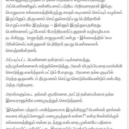
அப்பெண்களிலும், கன்னியரைப் பற்றிய அறிவுரைதான் இங்கு.
பொதுவாக சங்ககாலத்திலிருந்து காதல் கடிமணம் செய்யும் வழக்கம்
இருப்பினும், திருமணம் செய்துகொடுப்பது பெற்றோரின்
பொறுப்பாகவே இருந்தது — இன்னும் இருந்துவருகிறது.
பெண்களைப் பூப்போலப் போற்றிவளர்ப்பதுதான் வழிவழியாக
நடக்கிறது. ‘ராஜாத்தி, ராஜகுமாரி,’ என்று – இக்காலத்தில் ‘மை
பிரின்செஸ்,’ என்றுதான் பெற்றோர் தமது பெண்களைக்
கொஞ்சுகின்றனர்.
அப்படிப்பட்ட பெண்ணை நன்றாகப் படிக்கவைத்து,
நற்பழக்கங்களைக் கற்றுக்கொடுத்து, அவள் விரும்பியதை வாங்கிகி
கொடுத்து வளர்த்தால் மட்டும் போதாது. அவளை நல்ல குடியில்
பிறந்த ஒருவனிடம் திருமணம் செய்து கொடுக்கவேண்டும் என்பதே
அந்த அறிவுரை.
அரசர்களும்கூட தங்கள் குமரிகளை, நாட்டு நன்மைக்காக நல்ல
இளவரசனுக்கே மணமுடித்துக் கொடுத்தனர்.
‘இதென்ன பத்தாம் பசலித்தனமாக இருக்கிறது? பெண்கள் தாங்கள்
எவரை விரும்பினாலும் மணமுடித்தால் என்ன?” என்ற கேள்விக்குச்
சங்ககாலத்திலும் என்ன நடந்தது என்பதை முன்னமே பதிலாக
வைத்துவிட்டாகிவிட்டது. இளமையில் ஆண்-பெண்பாலாருக்கு