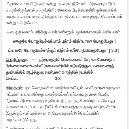
மிதமாகச் சாப்பிடுபவர் என்று முடிவுகட்டுவோம். அளவுக்குமீறிப்
பெருத்திருந்தால் பெருந்தீனி; சோகை பிடித்தமாதிரி மூச்சுவாங்கி
வந்தால், கண்டதைத் தின்று, வியாதியை வரவழைத்துக்கொண்டவர்
என்றும் அறிவோம்.
ஆக, ஒருவரைப் பார்த்து அவர் உண்ணும் பழக்கத்தையும் அறியலாம்.
3
ஸுகுலே யோஜயேத்கந்யாம் புத்ரம் வித்
யாஸு யோஜயேது |
2
4
வ்யஸநே யோஜயேச்ச
த்ரும் மித்ரம் த
ர்மே நியோஜயேது || 3.3 ||
பொழிப்புரை
: — நற்குலத்தில் பெண்ணைச் சேர்க்க வேண்டும்,
பிள்ளைகளைக் கல்வி(கலைகள்)யில் ஈடுபடுத்துக, பகைவரைத்
துன்பத்தில் ஆழ்த்துக, நண்பரை அறத்தில் நடத்திச்
செல்க. … 3.3
விளக்கம்
:
ஒவ்வொருவரின் வாழ்க்கையிலும் பலவிதமான உறவுகள்,
நட்புகள், பகை அல்லது மனத்தாங்கல் ஏற்படுவது உலக நியதி.
ஆனால் அனைவரையும் ஒரே மாதிரி நடத்த வேண்டுமா, அல்லது
அவரை எப்படிப்பட்ட வழியில் போகவைத்தால் நமது வாழ்வு சீராக
இருக்கும் என்பதற்கான அறிவுரைதான் இச்செய்யுளில்
வழங்கப்படுகிறது.
பெண்ணுக்கு முதலிடம் நல்கி அறிவுரை வழங்கப்படுகிறது.