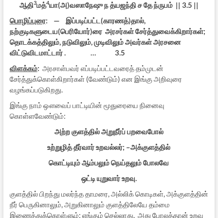
3
4
ஆதி
மத்
யா(அ)வஸாநேஷு ந த்யஜந்தி ச தே ந்ருபம் || 3.5 ||
பொழிப்புரை
: — இப்படிப்பட்ட(காரணத்)தால்,
நற்குடிகளுடைய(பெரியோர்)ரை அரசர்கள் சேர்த்துவைக்கிறார்கள்;
தொடக்கத்திலும், நடுவிலும், முடிவிலும் அவர்கள் அரசனை
விட்டுவிடமாட்டார் . … 3.5
விளக்கம்
:
அரசாள்பவர் எப்படிப்பட்டவரைத் தம்முடன்
சேர்த்துக்கொள்கிறார்கள் (வேண்டும்) என இங்கு அறிவுரை
வழங்கப்படுகிறது.
இங்கு நாம் ஔவைப் பாட்டியின் மூதுரையை நினைவு
கொள்ளவேண்டும்:
அற்ற குளத்தில் அறுநீர்ப் பறவைபோல்
உற்றுழித் தீர்வார் உறவல்லர்
; –
அக்குளத்தில்
கொட்டியும் ஆம்பலும் நெய்தலும் போலவே
ஒட்டி
யுறுவார் உறவு.
குளத்தில் பிறந்து மலர்ந்த தாமரை, அல்லிக் கொடிகள், அக்குளத்தின்
நீர் பெருகினாலும், அறுகினாலும் குளத்திலேயே தம்மை
இணைத்துக்கொள்ளும்; எங்கும் செல்லாது. அது போலத்தான் உறவு