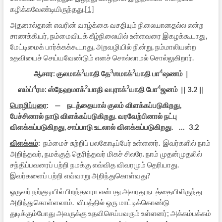
கழிக்கவேண்டியிருந்தது.
[1]
அதனால்தான் எவரின் வாழ்க்கை வசதியும் நிலையானதல்ல என்ற
சாணக்கியர், நம்மைவிடக் கீழ்நிலையில் உள்ளவரை இகழக்கூடாது,
மேட்டிமைக் பார்க்கக்கூடாது, அறவழியில் நின்று, நம்மாலியன்ற
உதவியைச் செய்யவேண்டும் எனச் சொல்லாமல் சொல்லுகிறார்.
2
3
2
4
ஆசார: குலமாக்
யாதி தே
ஶமாக்
யாதி பா
ஷணம் |
4
2
2
4
ஸம்ப்
ரம: ஸ்நேஹமாக்
யாதி வபுராக்
யாதி போ
ஜனம் || 3.2 ||
பொழிப்புரை
: — நடத்தையால் குலம் விளக்கப்படுகிறது,
பேச்சினால் நாடு விளக்கப்படுகிறது. வரவேற்பினால் நட்பு
விளக்கப்படுகிறது, சாப்பாடு உடலால் விளக்கப்படுகிறது. … 3.2
விளக்கம்
:
நம்மைச் சுற்றிப் பலகோடிப்பேர் உள்ளனர். இவர்களில் நாம்
அறிந்தவர், நமக்குத் தெரிந்தவர் மிகச் சிலரே. நாம் முதன்முதலில்
சந்திப்பவரைப் பற்றி நமக்கு எவ்வித விவரமும் தெரியாது.
இவர்களைப் பற்றி எவ்வாறு அறிந்துகொள்வது?
ஓருவர் நற்குடியில் பிறந்தவரா என்பது அவரது நடத்தையிலிருந்து
அறிந்துகொள்ளலாம். விபத்தில் ஒரு மாட்டிக்கொண்டு
துடிக்கும்போது அவருக்கு உதவிசெய்பவரும் உள்ளனர்; அக்கம்பக்கம்