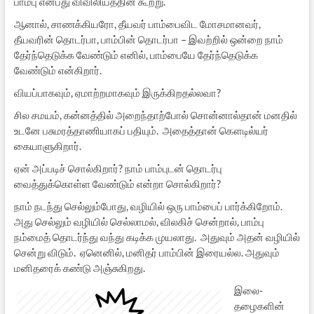
பாம்பு என்பது விவிலியத்தின் கூற்று.
ஆனால், சாணக்கியரோ, தீயவர் பாம்பைவிட மோசமானவர்,
தீயவரின் தொடர்பா, பாம்பின் தொடர்பா – இவற்றில் ஒன்றை நாம்
தேர்ந்தெடுக்க வேண்டும் எனில், பாம்பையே தேர்ந்தெடுக்க
வேண்டும் என்கிறார்.
வியப்பாகவும், ஏமாற்றமாகவும் இருக்கிறதல்லவா?
சில சமயம், கன்னத்தில் அறைந்தாற்போல் சொன்னால்தான் மனதில்
உடனே பசுமரத்தாணியாகப் பதியும். அதைத்தான் கௌடில்யர்
கையாளுகிறார்.
ஏன் அப்படிச் சொல்கிறார்? நாம் பாம்புடன் தொடர்பு
வைத்துக்கொள்ள வேண்டும் என்றா சொல்கிறார்?
நாம் நடந்து செல்லும்போது, வழியில் ஒரு பாம்பைப் பார்க்கிறோம்.
அது செல்லும் வழியில் செல்லாமல், விலகிச் சென்றால், பாம்பு
நம்மைத் தொடர்ந்து வந்து கடிக்க முயலாது. அதுவும் அதன் வழியில்
சென்று விடும். ஏனெனில், மனிதர் பாம்பின் இரையல்ல. அதுவும்
மனிதரைக் கண்டு அஞ்சுகிறது.
இலை-
தழைகளின்