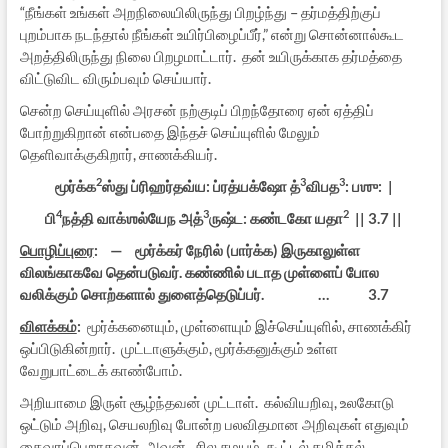
“நீங்கள் உங்கள் அறநிலையிலிருந்து பிறழ்ந்து – தர்மத்திற்குப்
புறம்பாக நடந்தால் நீங்கள் உயிர்பிழைப்பீர்,” என்று சொன்னால்கூட
அறத்திலிருந்து நிலை பிறழமாட்டார். தன் உயிருக்காக தர்மத்தை
விட்டுவிட விரும்பவும் செய்யார்.
சென்ற செய்யுளில் அரசன் நற்குடிப் பிறந்தோரை ஏன் ஏத்திப்
போற்றுகிறான் என்பதை இந்தச் செய்யுளில் மேலும்
தெளிவாக்குகிறார், சாணக்கியர்.
2
3
3
மூர்க்க
ஸ்து ப்ரிஹர்தவ்ய: ப்ரத்யக்ஷோ த்
விபத
: பஶு: |
4
3
2
பி
நத்தி வாக்ஶல்யேந அத்
ருஷ்ட: கண்டகோ யதா
|| 3.7 ||
பொழிப்புரை
: — மூர்க்கர் நேரில் (பார்க்க) இருகாலுள்ள
விலங்காகவே தென்படுவர். கண்ணில் படாத முள்ளைப் போல
வலிக்கும் சொற்களால் துளைத்தெடுப்பர். … 3.7
விளக்கம்
:
மூர்க்கனையும், முள்ளையும் இச்செய்யுளில், சாணக்கிர்
ஒப்பிடுகின்றார். முட்டாளுக்கும், மூர்க்கனுக்கும் உள்ள
வேறுபாட்டைக் காண்போம்.
அறியாமை இருள் சூழ்ந்தவன் முட்டாள். கல்வியறிவு, உலகோடு
ஒட்டும் அறிவு, செயலறிவு போன்ற பலவிதமான அறிவுகள் எதுவும்
கைவரப்பெறாதவன், அவன். சில சமயம், கூட்டல் கழித்தல்