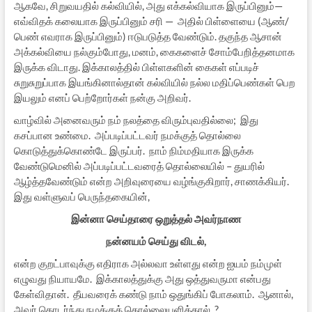
ஆகவே, சிறுவயதில் கல்வியில், அது எக்கல்வியாக இருப்பினும்—
எவ்விதக் கலையாக இருப்பினும் சரி — அதில் பிள்ளையை (ஆண்/
பெண் எவராக இருப்பினும்) ஈடுபடுத்த வேண்டும். தகுந்த ஆசான்
அக்கல்வியை நல்கும்போது, மனம், கைகளைச் சோம்பேறித்தனமாக
இருக்க விடாது. இக்காலத்தில் பிள்ளகளின் கைகள் எப்படிச்
சுறுசுறுப்பாக இயங்கினால்தான் கல்வியில் நல்ல மதிப்பெண்கள் பெற
இயலும் எனப் பெற்றோர்கள் நன்கு அறிவர்.
வாழ்வில் அனைவரும் நம் நலத்தை விரும்புவதில்லை; இது
கசப்பான உண்மை. அப்படிப்பட்டவர் நமக்குத் தொல்லை
கொடுத்துக்கொண்டே இருப்பர். நாம் நிம்மதியாக இருக்க
வேண்டுமெனில் அப்படிப்பட்டவரைத் தொல்லையில் – துயரில்
ஆழ்த்தவேண்டும் என்ற அறிவுரையை வழ்ங்குகிறார், சாணக்கியர்.
இது வள்ளுவப் பெருந்தகையின்,
இன்னா செய்தாரை ஒறுத்தல் அவர்நாண
நன்னயம் செய்து விடல்,
என்ற குறட்பாவுக்கு எதிராக அல்லவா உள்ளது என்ற ஐயம் நம்முள்
எழுவது நியாயமே. இக்காலத்துக்கு அது ஒத்துவருமா என்பது
கேள்விதான். தீயவரைக் கண்டு நாம் ஒதுங்கிப் போகலாம். ஆனால்,
அவர் தொடர்ந்து நமக்குத் தொல்லையளித்தால்..?