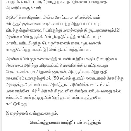
யாருமில்லாவிட்டால், அவரது நகை நட்டுகளைப் பணத்தை
அபகரிப்பவரும் உளர்.
அமெரிக்காவிலுள்ள மின்னசோட்டா மானிலத்தில் கார்
விபத்துக்குள்ளானவரைக் காப்பாற்ற அனுப்பப்பட்டவர்,
விபத்துக்குள்ளானவரிடமிருந்து பணத்தைத் திருடியதாகசவும்,
[2]
அண்மையில் துருக்கியில் நிலநடுக்கத்தில் சிக்கியவர்/
மாண்டவரிடமிருந்து பொருள்களைக் கையாடியவரைக்
கைதுசெய்ததாகவும்
[3]
செய்திகள் வந்துள்ளன.
அண்மையில் ஒரு உணவகத்தில் பணியாற்றிய கருப்பரின் ஏழ்மை
நிலையை அறிந்து பரிதாபப்பட்டு மனமிறங்கிய எட்டு வயது
வெள்ளைக்காரச் சிறுவன் ஒருவன், அவருக்காக அறுபத்தி
நாலாயிரம் டாலருக்குமேல் (50 லட்சம் ரூபாய்) ஈகையாகச் சேகரித்து
அவருக்கு அன்பளிப்பாக அளித்தாக அமெரிக்க ஊடகங்கள்
,
[5]
பறைசாற்றின.
[4]
அந்தச் சிறுவனின் சிறந்தபணி, அவனது நல்ல
உள்ளம், அவன் நற்குடியில் பிறந்தவன் என்பதைத்தானே
காட்டுகிறது!
இதைத்தான் வள்ளுவனாரும்,
வெள்ளத்தனைய மலர்நீட்டாம் மாந்தர்தம்