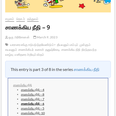
சமூகம்
தொடர்
தத்துவம்
சாணக்கிய நீதி – 9
ஒரு அரிசோனன்
March 9, 2023
யாராரை எங்கு ஈடுபடுத்தவேண்டும்>
தீயவனும் பாம்பும்
முள்ளும்
கயவனும்
சாணக்கியர்
சுனாமி
தனுஷ்கோடி
சாணக்கிய நீதி
நிரந்தரமற்ற
வாழ்வு
மனிதரை அறியும் விதம்
This entry is part 3 of 8 in the series
சாணக்கிய நீதி
சாணக்கிய நீதி
சாணக்கிய நீதி – 4
சாணக்கிய நீதி – 8
சாணக்கிய நீதி – 7
சாணக்கிய நீதி – 6
சாணக்கிய நீதி – 5
சாணக்கிய நீதி -10