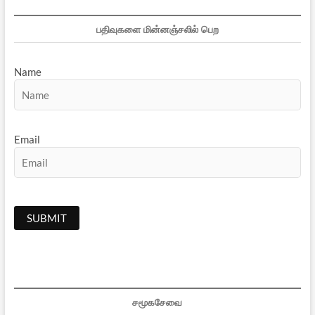
பதிவுகளை மின்னஞ்சலில் பெற
Name
Email
சமூகசேவை