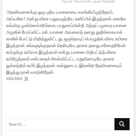
அடிகள்
பிரபாபாலன்
புத்தர் அறநெறி
‘அரண்மனைக்கு ஒரு புதிய யானையை வாங்கியிருந்தோம்,
அய்யனே! அன்று வீரை மதுவருந்திய களிப்பில் இருந்தாள். எனவே
எவ்வித முன்னெச்சரிக்கை, பாதுகாப்பின்றி அந்தப் பழகாத யானை
அருகில் போய்விட்டாள். யானை அவளைத் தனது துதிக்கையால்
காலில் போட்டு மிதித்துவிட்டது. ஒருநொடிப் பொழுதில் வீரை உயிரை
இழந்தாள். உங்களுக்குதான் தெரியுமே, தாரை தனது சகோதரிமேல்
உயிருக்கு உயிராக இருந்தாள் என்று. யானை மிதிபட்டுத் வீரை
உயிரிழந்தாள் என்பதைக் கேள்விப்பட்ட மறுவினாடியே தாரை
துக்கத்தில் உயிர் இழந்தாள். என்னுடைய இரண்டு தேவிகளையும்
இழந்து நான் வாடுகிறேன்.
அறவணர்
View More
தொழுத
காதை:
மணிமேகலை
–
13
Search
…