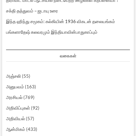
சக்தி தத்துவம் – ஜடாயு உரை
இந்த ஹிந்து சமூகம்: கல்கியின் 1936 விகடன் தலையங்கம்
பங்களாதேஷ் கலவரமும் இந்தியாவின்பாதுகாப்பும்
வகைகள்
அஞ்சலி
(55)
அனுபவம்
(163)
அரசியல்
(769)
அறிவிப்புகள்
(92)
அறிவியல்
(57)
ஆன்மிகம்
(433)