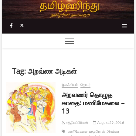
Skip
to
content
facebook
twitter
Tag:
அறவ்ண அடிகள்
இலக்கியம்
தொடர்
அறவணர் தொழுத
காதை: மணிமேகலை –
13
சத்தியப்பிரியன்
August 29, 2016
மணிமேகலை
புத்தபிரான்
அறவ்ண