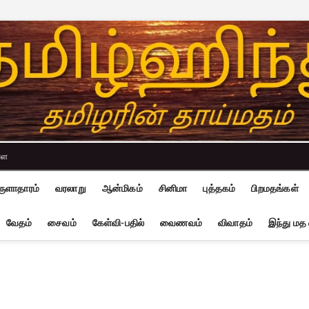
்ள
ுளாதாரம்
வரலாறு
ஆன்மிகம்
சினிமா
புத்தகம்
பிறமதங்கள்
வேதம்
சைவம்
கேள்வி-பதில்
வைணவம்
விவாதம்
இந்து மத