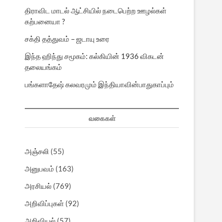
திராவிட மாடல் ஆட்சியில் நடைபெற்ற ஊழல்கள்
கற்பனையா ?
சக்தி தத்துவம் – ஜடாயு உரை
இந்த ஹிந்து சமூகம்: கல்கியின் 1936 விகடன்
தலையங்கம்
பங்களாதேஷ் கலவரமும் இந்தியாவின்பாதுகாப்பும்
வகைகள்
அஞ்சலி
(55)
அனுபவம்
(163)
அரசியல்
(769)
அறிவிப்புகள்
(92)
அறிவியல்
(57)