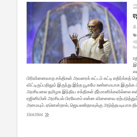
அர
ர
ரஜ
தே
ர
இர
எ
பிரிவினைவாத சக்திகள் அவரைக் கட்டம் கட்டி எதிர்க்க
விட்டிருப்பதிலும் இருந்து இந்த யூகமே உண்மையாக இருக்க 
அரசியலை தமிழக இந்திய சக்திகள் தீர்மானிக்கவில்லை எ
ரஜினியின் அரசியல் பிரவேசம் என்ன விளைவை ஏற்படுத்தும
அமையும். ஏனென்றால், ஜெயலலிதாவுக்கு அடுத்தபடியாக திர
ரஜினியின்
View More
அரசியல்
பிரவேச
அறிவிப்பு:
ஒரு