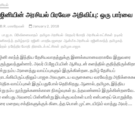
சியல்
ஜினியின் அரசியல் பிரவேச அறிவிப்பு: ஒரு பார்வை
B.R. மகாதேவன்
January 2, 2018
பா.ஜ.க.
பிரிவினைவாதம்
தமிழக அரசியல்
பிரதமர் மோதி
அரசியல் கட்சிகள்
நடிகர்
ினிகாந்த்
தமிழ்நாடு
ரஜினி
பாரதிய ஜனதா
ஆன்மீக அரசியல்
ரஜினிகாந்த்
தமிழகத்
ர்தல்
நரேந்திர மோதி
திராவிடக் கட்சிகள்
தமிழக பாஜக
ஜினி காந்த் இந்திய தேசியவாதத்துக்கு இணக்கமானவராகவே இதுவரை
ுந்துவந்துள்ளார். அவர் பி.ஜே.பி.யின் ஆசியுடன் களத்தில் குதித்திருக்கிறா
ன்று நம்ப அனைத்து வாய்ப்புகளும் இருக்கின்றன. தமிழ் தேசியப்
த் தொடங்கியிருப்பதிலும் பாஜக அவருடைய வருகையை வரவேற்று அறிக்கைக
அதிக வாய்ப்புகள் இருப்பதுபோல் தெரிகிறது. ஆனால், தமிழக, இந்திய
ன்று நம்ப நூற்றுக்கணக்கான நிகழ்வுகள் நடந்தவண்ணம் இருக்கின்றனவே
் என்பது அவரைப் பின்னின்று இயக்குபவர்கள் யார் என்பதைப் பொறுத்தே
ை மறைவு சக்திகளுக்குக் கிடைத்த பொன் முட்டையிடும் வாத்து அவர்….