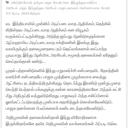
நரேந்திர மோதி
தமிழக பாஜக
மோதி அரசு
இந்துத்துவ எதிர்ப்பு
அரசியல்
பாஜக
இந்துத்துவ அரசியல்
பாஜக தலைவர் அண்ணாமலை
மோதி
3.0
மோடி
2024 தேர்தல்
வட இந்தியாவில் முஸ்லிம் அடிப்படைவாத ஆதிக்கம், தெற்கில்
கிறிஸ்தவ அடிப்படைவாத ஆதிக்கம் என வியூகம்
வகுக்கப்பட்டிருக்கிறது. அடுத்த ஐம்பது ஆண்டுகளுக்கான
ஆப்ரஹாமிய அடிப்படைவாத சக்திகளின் இலக்கு இது.
வரவிருக்கும் தலைமுறையை நம் தெய்வங்களால் காப்பாற்ற
முடியாது. இந்து ஆன்மிக, அரசியல், சமூகத் தலைவர்கள் ஏதேனும்
செய்தால்தான் உண்டு…
முதல் பத்தாண்டுகளில் இந்து மறுமலர்ச்சி என்பதைவிட தேசத்தின்
வளர்ச்சி என்பதையே பாஜக முத்திரை முழக்கமாக வைத்து
ஆட்சியை நடத்திவந்திருக்கிறது. தொடர்ந்து இரண்டு மூன்று முறை
வெற்றி பெற்றால் மக்களுக்கு என்ன காரணத்தினாலோ அந்தக் கட்சி
மீது அதிருப்தி வந்துவிடுகிறது. பாஜகவும் அந்த சலிப்பினால்
ஓரங்கட்டப்படுவதற்கு முன்பாக சுதாரித்துக் கொள்ளவேண்டும்.
பாஜக தனக்கான பி.டீம்களைக் கண்டடைந்தாகவேண்டும்..
அதிமுகவின் தலைவர்கள்தான் இந்து விரோதிகளாக
இருக்கிறார்களே தவிர அதிமுகவின் வாக்காளர்கள் அப்படி அல்ல.