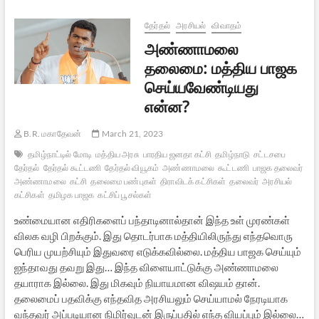
மயம்
தேர்தல்
அரசியல்
விவாதம்
அண்ணாமலை
தலைமை: மத்திய பாஜக
செய்யவேண்டியது
என்ன?
B.R. மகாதேவன்
March 21, 2023
தமிழ்நாட்டில் மோடி
மத்திய அரசு
பாரதிய ஜனதா கட்சி
தமிழ்நாடு
சட்டசபை
தேர்தல்
தேர்தல் கூட்டணி
தேர்தல் வியூகம்
அண்ணாமலை
கூட்டணி
பாஜக தலைவர்
அண்ணாமலை
கட்சி
தலைமை பண்புகள்
திராவிடக் கட்சிகள்
தலைவர்
அரசியல்
கட்சிகள்
தமிழக பாஜக
கட்சிப் பூசல்கள்
உண்மையான எதிரிகளைப் பந்தாடினால்தான் இந்த உள் முரண்கள்
விலக வழி பிறக்கும். இது தொடர்பாக மத்தியிலிருந்து எந்தவொரு
பெரிய முயற்சியும் இதுவரை எடுக்கவில்லை. மத்திய பாஜக செய்யும்
ஐந்தாவது தவறு இது… இந்த விளையாட்டுக்கு அண்ணாமலை
தயாராக இல்லை. இது மிகவும் நியாயமான விஷயம் தான்.
தலைமைப் பதவிக்கு எந்தவித அரசியலும் செய்யாமல் நேரடியாக
வந்தவர் அப்படியான நிமிர்வுடன் இருப்பதில் எந்த வியப்பும் இல்லை…