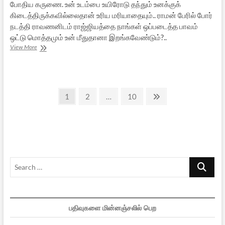
போதிய கருணை. உன் உடம்பை உயிரோடு தந்தும் உனக்குக்
கிடைத்திருக்கவில்லைதான் உரிய மரியாதையும்.. ராமன் பேரில் போர்
நடத்தி ராவணனிடம் ராஜ்ஜியத்தை நாங்கள் ஒப்படைத்த பாவம்
ஒட்டு மொத்தமும் உன் மீதுதானா இறங்கவேண்டும்?..
எனதருமை
View More
இந்தியாவின்
எருமைகளே
[கவிதை]
Posts
Page
Page
Page
Next
1
2
…
10
page
pagination
Search
…
பதிவுகளை மின்னஞ்சலில் பெற