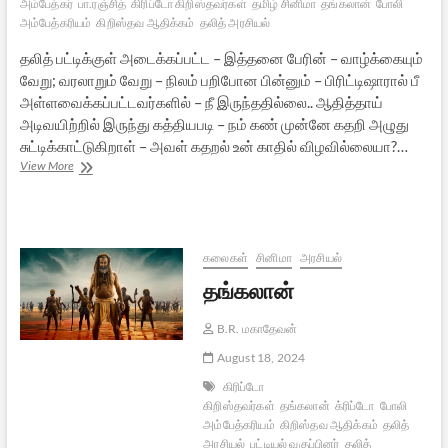
அம்பேத்கர்
பா.ரஞ்சித்
கிரிப்டோ கிறிஸ்தவர்கள்
தமிழ் சினிமா
தங்கலான்
போலி
அம்பேத்கரியம்
கிறிஸ்தவ ஆதிக்கம்
தலித் அரசியல்
தலித் பட்டிக்குள் அடைக்கப்பட்ட – இத்தனை பேரின் – வாழ்க்கையும்
வேறு; வரலாறும் வேறு – நிலம் பறிபோன பின்னும் – பிரிட்டிஷாரால் பீ
அள்ளவைக்கப்பட்டவர்களில் – நீ இருந்ததில்லை.. ஆதித்தாய்
அடிவயிற்றில் இருந்து கத்தியபடி – நம் கண் முன்னே கதறி அழுது
சுட்டிக்காட்டுகிறாள் – அவள் கதறல் உன் காதில் விழவில்லையா?…
எப்போது
View More
திரும்பப்போகிறாய்
தங்கலானே?
கலைகள்
சினிமா
அரசியல்
தங்கலான்
B.R. மகாதேவன்
August 18, 2024
கிரிப்டோ
கிறிஸ்தவர்கள்
தங்கலான்
க்ரிப்டோ
போலி
அம்பேத்கரியம்
கிறிஸ்தவ ஆதிக்கம்
தலித்
அரசியல்
பட்டியல் வகுப்பினர்
தலித்