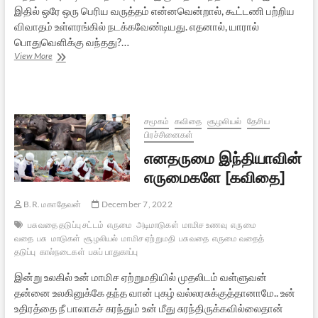
இதில் ஒரே ஒரு பெரிய வருத்தம் என்னவென்றால், கூட்டணி பற்றிய
விவாதம் உள்ளரங்கில் நடக்கவேண்டியது. எதனால், யாரால்
பொதுவெளிக்கு வந்தது?…
அண்ணாமலை
View More
தலைமை:
மத்திய
பாஜக
செய்யவேண்டியது
என்ன?
சமூகம்
கவிதை
சூழலியல்
தேசிய
பிரச்சினைகள்
எனதருமை இந்தியாவின்
எருமைகளே [கவிதை]
B.R. மகாதேவன்
December 7, 2022
பசுவதை தடுப்பு சட்டம்
எருமை
அடிமாடுகள்
மாமிச உணவு
எருமை
வதை
பசு
மாடுகள்
சூழலியல்
மாமிச ஏற்றுமதி
பசுவதை
எருமை வதைத்
தடுப்பு
கால்நடைகள்
பசுப் பாதுகாப்பு
இன்று உலகில் உன் மாமிச ஏற்றுமதியில் முதலிடம் வள்ளுவன்
தன்னை உலகினுக்கே தந்த வான் புகழ் வல்லரசுக்குத்தானாமே.. உன்
உதிரத்தை நீ பாலாகச் சுரந்தும் உன் மீது சுரந்திருக்கவில்லைதான்