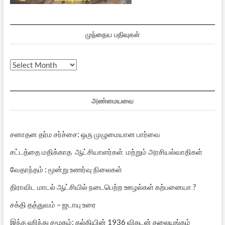
முந்தைய பதிவுகள்
முந்தைய
பதிவுகள்
அண்மையவை
சனாதன தர்ம சர்ச்சை: ஒரு முழுமையான பார்வை
சட்டத்தை மதிக்காத ஆட்சியாளர்கள் மற்றும் அரசியல்வாதிகள்
வேதாந்தம் : மூன்று உணர்வு நிலைகள்
திராவிட மாடல் ஆட்சியில் நடைபெற்ற ஊழல்கள் கற்பனையா ?
சக்தி தத்துவம் – ஜடாயு உரை
இந்த ஹிந்து சமூகம்: கல்கியின் 1936 விகடன் தலையங்கம்