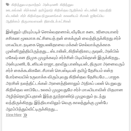
கிறித்துவ மதமாற்றம்
அன்புமணி
கிறித்துவ
ஊடகங்கள்
சர்ச்சுகள்
தமிழ்நாடு
கிறிஸ்தவ ஆதிக்கம்
ஸ்டாலின்
உதயநிதி
ஸ்டாலின்
சர்ச்
கிறிஸ்தவ நிறுவனங்கள்
காலனியம்
சீமான்
ஐரோப்பிய
ஆதிக்கம்
திருமாவளவன்
திராவிடக் கட்சிகள்
இன்னும் புரியும்படிச் சொல்வதானால், வீடியோ கடை உரிமையாளர்
சசிகலா மூலமாக கட்சியைத் தன் கைக்குள் வைத்திருக்கிறது சர்ச்
மாஃபியா. நடிகை ஜெயலலிதாவை மக்கள் செல்வாக்குக்காக
முன்னிறுத்தியிருந்தது… ஸ்டாலின், கிறிஸ்திகாபு ருஷன், அன்பில்
மகேஷ் என திமுக முழுக்கவும் சர்ச்சின் பிடியில்தான் இருக்கிறது..
அன்புமணி, டேனியல் ராஜா, தாவீது பாண்டியன், திருமா அனைவரும்
சர்ச் கைக்கூலிகளே. சீமான் செபஸ்டியன் தமிழ் தேசியம் என்ற
போர்வையில் உருவாக்க விரும்புவது கிறிஸ்தவ தேசியமே… பாஜக
அரசின் நலத்திட்டங்கள் அனைத்தினாலும் அதிகப் பலன் பெறுவது
கிறிஸ்தவ லாபியே.. உலகம் முழுவதுமே சர்ச் மாஃபியாவின் மிதமான
அழித்தொழிப்புதான் இந்த நூற்றாண்டு முழுவதும் நடந்து
வந்திருக்கிறது. இந்தியாவிலும் வெகு காலத்துக்கு முன்பே
ஆரம்பித்தும்விட்டிருக்கிறது…
தமிழக
View More
அரசியல்:
சர்வம்
சர்ச்