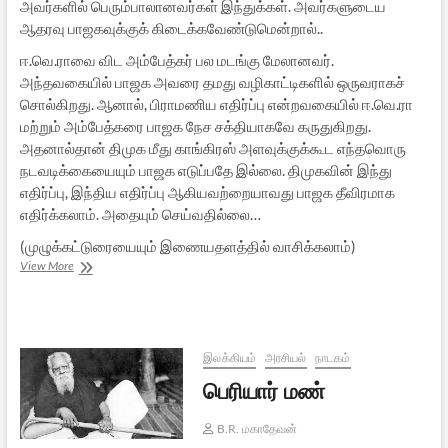
அவர்களில் பெரும்பாலானவர்கள் இந்துக்கள். அவர்களுடைய
ஆதரவு பாஜகவுக்குக் கிடைக்கவேண்டுமென்றால்..
ஈ.வெ.ராவை விட அம்பேத்கர் பல மடங்கு மேலானவர்.
அந்தவகையில் பாஜக அவரை தமது வழிகாட்டிகளில் ஒருவராகச்
சொல்கிறது. ஆனால், பிராமணிய எதிர்ப்பு என்றவகையில் ஈ.வெ.ரா
மற்றும் அம்பேத்கரை பாஜக நேச சக்தியாகவே கருதுகிறது.
அதனால்தான் திமுக மீது காங்கிரஸ் அளவுக்குக்கூட எந்தவொரு
நடவடிக்கையையும் பாஜக எடுப்பதே இல்லை. திமுகவின் இந்து
எதிர்ப்பு, இந்திய எதிர்ப்பு ஆகியவற்றையாவது பாஜக தீவிரமாக
எதிர்க்கலாம். அதையும் செய்வதில்லை…
(முழுக்கட்டுரையையும் இணையதளத்தில் வாசிக்கலாம்)
மோதி
View More
3.0
:
தேசிய,
தமிழக,
தர்மக்
இலக்கியம்
அரசியல்
நாடகம்
கணக்குகள்
பெரியார் மண்
B.R. மகாதேவன்