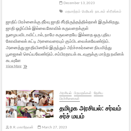
December 13, 2023
மதமாற்றம்
பெரியார்
நாடகம்
ஸ்ரீ ரங்கம்
ஜாதிப் பிரச்னைக்கு தீர்வு ஜாதி சீர்திருத்தத்தில்தான் இருக்கிறது.
ஜாதி ஒழிப்பில் இல்லை.கோவில் கருவறைக்குள்
நுழையவிடாவிட்டால், நாமே கருவறையே இல்லாத ஒரு புதிய
கோவிலைக் கட்டி அனைவரையும் கும்பிடவைக்கவேண்டும்.
அனைத்து ஜாதியினரில் இருந்தும் அர்ச்சகர்களை நியமித்து
பூஜைகள் செய்யவேண்டும். சம்பிரதாயக் கடவுளுக்கு மாற்று நவீனக்
கடவுளே
பெரியார்
View More
மண்
அரசியல்
பிறமதங்கள்
தேசிய
பிரச்சினைகள்
தமிழக அரசியல்: சர்வம்
சர்ச் மயம்
B.R. மகாதேவன்
March 27, 2023