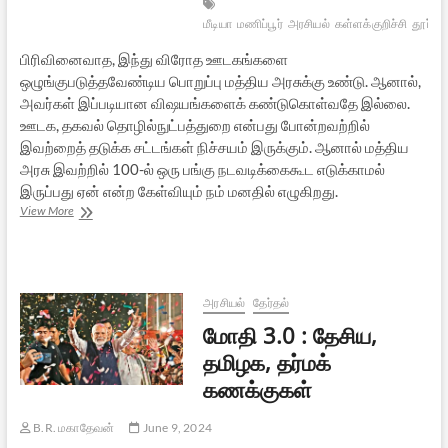
மீடியா
மணிப்பூர்
அரசியல்
கள்ளக்குறிச்சி
தூர்தர
பிரிவினைவாத, இந்து விரோத ஊடகங்களை
ஒழுங்குபடுத்தவேண்டிய பொறுப்பு மத்திய அரசுக்கு உண்டு. ஆனால்,
அவர்கள் இப்படியான விஷயங்களைக் கண்டுகொள்வதே இல்லை.
ஊடக, தகவல் தொழில்நுட்பத்துறை என்பது போன்றவற்றில்
இவற்றைத் தடுக்க சட்டங்கள் நிச்சயம் இருக்கும். ஆனால் மத்திய
அரசு இவற்றில் 100-ல் ஒரு பங்கு நடவடிக்கைகூட எடுக்காமல்
இருப்பது ஏன் என்ற கேள்வியும் நம் மனதில் எழுகிறது.
ஊடகமும்
View More
தர்மமும்
அரசியல்
தேர்தல்
மோதி 3.0 : தேசிய,
தமிழக, தர்மக்
கணக்குகள்
B.R. மகாதேவன்
June 9, 2024