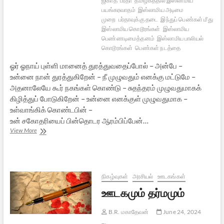
ஜிகாத்
பர்தா
தமிழகத்தில் இஸ்லாமிய
பயங்கரவாதம்
இஸ்லாமிய அடிமை
முறை
பர்தாவுக்கு தடை
இந்துப் பெண்கள் மீது
இஸ்லாமிய கொடூரங்கள்
இஸ்லாமிய
பெண்ணடிமைத்தனம்
இஸ்லாமிய பாலியல்
கொடூரங்கள்
பெண்கள் நடத்தை
ஓர் ஓநாய் புள்ளி மானைத் துரத்துவதைப்போல் – அன்பே –
உன்னை நான் துரத்துகிறேன் – நீ முழுவதும் எனக்கு மட்டுமே –
அதனாலேயே கூர் நகங்கள் கொண்டு – சுதந்தரம் முழுவதுமாகக்
கிழித்துப் போடுகிறேன் – உன்னை எனக்குள் முழுவதுமாக –
உள்வாங்கிக் கொண்டபின் –
உன் சகோதரியைப் பின்தொடர ஆரம்பிப்பேன்…
உனக்கு
View More
அது
லவ்
எனக்கு
அது
ஜிஹாத்
நிகழ்வுகள்
அரசியல்
ஊடகங்கள்
[கவிதை]
ஊடகமும் தர்மமும்
B.R. மகாதேவன்
June 24, 2024