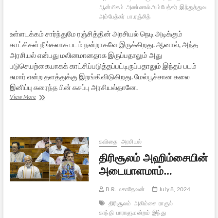
ஆன்மிகம்
அண்ணல் அம்பேத்கர்
இந்துத்துவ
அம்பேத்கர்
பா.ரஞ்சித்
உள்ளடக்கம் சார்ந்துமே ரஞ்சித்தின் அரசியல் நெடி அடிக்கும்
காட்சிகள் நீங்கலாக படம் நன்றாகவே இருக்கிறது. ஆனால், அந்த
அரசியல் என்பது மலினமானதாக இருப்பதாலும் அது
படுசெயற்கையாகக் காட்சிப்படுத்தப்பட்டிருப்பதாலும் இந்தப் படம்
சுமார் என்ற தளத்துக்கு இறங்கிவிடுகிறது. மேல்பூச்சான கலை
இனிப்பு கரைந்த பின் கசப்பு அரசியல்தானே.
தங்கலான்
View More
கவிதை
அரசியல்
திரிசூலம் அஹிம்சையின்
அடையாளமாம்…
B.R. மகாதேவன்
July 8, 2024
திரிசூலம்
அகிம்சை
ராகுல்
காந்தி
பாராளுமன்றம்
இந்து