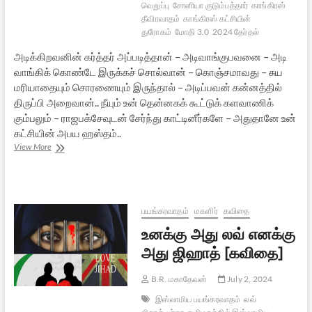
வெறுப்பு
சோனியா குடும்பத்தார்
காங்கிரஸ்
தீவிரவாதம்
காங்கிரஸ் கட்சியின்
துரோகம்
மோதி 3.0
2024 தேர்தல்
அடிக்கிறவனின் கர்த்தர் அப்படித்தான் – அடிவாங்குபவனை – அடி
வாங்கிக் கொண்டே இருக்கச் சொல்வான் – கொஞ்சமாவது – சுய
மரியாதையும் சொரணையும் இருந்தால் – அடிப்பவன் கன்னத்தில்
திருப்பி அறைவான்.. நீயும் உன் தென்னகக் கூட்டுக் களவாணிக்
கும்பலும் – ராஜபக்சேவுடன் சேர்ந்து காட்டினீர்களே – அதுதானே உன்
கட்சியின் அபய ஹஸ்தம்..
திரிசூலம்
View More
அஹிம்சையின்
அடையாளமாம்…
பயங்கரவாதம்
மகளிர்
கவிதை
உனக்கு அது லவ் எனக்கு
அது ஜிஹாத் [கவிதை]
B.R. மகாதேவன்
July 2, 2024
இஸ்லாமிய பயங்கரவாதம்
லவ்