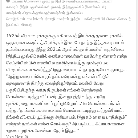
மாப்ளா
மௌலானா முகமது அலி
இஸ்லாமிய பயங்கரவாதம்
மாப்ளா
கலவரம்
இந்திய முஸ்லிம்கள்
ஜிகாத்
இந்து முஸ்லிம் இணக்கம்
வீர
சாவர்க்கர்
விநாயக் தாமோதர் சாவர்க்கர்
இஸ்லாமிய
கொடூரங்கள்
சாவர்க்கார்
ஜிகாதி
சாவர்கர்
இந்திய-பாகிஸ்தான் பிரிவினை
கிலாஃபத்
இயக்கம்
கிலாபத்
1925ல் வீர சாவர்க்கருக்கும் கிலாஃபத் இயக்கத் தலைவர்களில்
ஒருவரான ஷவுக்கத் அலிக்கும் இடையே நடந்த இந்த உரையாடல்
முக்கியமானது. இந்த 2021ம் ஆண்டில் தாலிபானின் எழுச்சியை
இந்திய முஸ்லிம்களில் கணிசமானவர்கள் வரவேற்றுள்ளனர் என்ற
செய்தியின் பின்னணியில் வாசித்தால் இது நமக்குப் பல
விஷயங்களை உணர்த்துகிறது. உரையாடல் நடந்தபடியே வருமாறு…
“நேற்று வரை எல்லோரும் நல்லவரே என்று எங்கள் வீட்டுக்
கதவுகளைத் திறந்து வைத்திருந்தோம். உலகின் வேறு
பகுதியிலிருந்து வந்த திருடர்கள் எங்கள் சொத்தைக்
கொள்ளையடித்து விட்டனர். இன்று புத்தி வந்து, சற்றே
ஜாக்கிரதையாக வீட்டைப் பூட்டுகிறோம். சில கொள்ளையர்கள்
வந்து, “நாங்கள் பல காலமாகக் கொள்ளையடித்து வந்துள்ளோம்.
நீங்கள் வீட்டைப் பூட்டுவது அநியாயம். இது நம் உறவை பாதிக்கும்”
என்றால் நாங்கள் என்ன சொல்வது? அப்படிப்பட்ட அபாயகராமான
உறவை முறிக்க வேண்டிய நேரம் இது… ”
வரலாற்றின்
View More