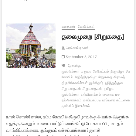
பாடங்கள்:
வீர
சாவர்க்கர்
–
ஷவுக்கத்
கதைகள்
கோயில்கள்
அலி
தலைமுறை [சிறுகதை]
உரையாடல்
ரெங்கசுப்ரமணி
September 8, 2017
தேசபக்த
முஸ்லிம்கள்
மதுரை
தேரோட்டம்
திருவிழா
பெரும
கோயில்
தேர்த்திருவிழா
சிறுகதை
கிராமத்
திருக்கோவில்கள்
ஜமீன்தார்
ஹிந்துத்துவ
சிறுகதைகள்
சிறுகதைகள்
தமிழக
முஸ்லிம்கள்
நல்லிணக்கம்
வைகை
மத
நல்லிணக்கம்
மண்டகப்படி
பரம்பரை
கட்டளைதார்
முஸ்லிம் இணக்கம்
நான் சொன்னேல்ல, நம்ம கோவில் திருவிழாவுக்கு அவங்க ஆளுங்க
எதுக்கு. வெறும் மாலைய மட்டும் வாங்கிட்டு போகவா? பிராசாதம்
வாங்கிப்பாங்களா, குங்குமம் வச்சுப்பாங்களா? துளசி