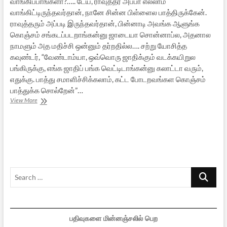
வாங்கிப்பாங்களா?….. டேய், ராவுத்தர் அப்பா எல்லாம்
வாங்கிட்டிருந்தவர்தான், நானே சின்ன பிள்ளைல பாத்திருக்கேன்.
ராவுத்தரும் அப்படி இருந்தவர்தான், பின்னாடி அவங்க ஆளுங்க
கொஞ்சம் சங்கடப்படறாங்கன்னு ஜாடையா சொன்னாப்ல, அதனால
நாமளும் அத மதிச்சி ஒன்னும் தர்றதில்ல…. சற்று யோசித்த
கவுண்டர், “வேண்டாம்யா, ஒவ்வொரு ஜாதிக்கும் வடக்கயிறுல
பங்கிருக்கு, எங்க ஜாதிப் பங்க வெட்டிடாங்கன்னு கலாட்டா வரும்,
எதுக்கு. பாத்து சமாளிச்சிக்கலாம், கட்ட போடறவங்கள கொஞ்சம்
பாத்துக்க சொல்றேன்”…
தலைமுறை
View More
[சிறுகதை]
Search
…
பதிவுகளை மின்னஞ்சலில் பெற