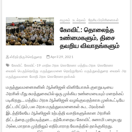
வீர
சாவர்க்கர்
–
ஷவுக்கத்
சமூகம்
உடல்நலம்
தேசிய பிரச்சினைகள்
அலி
கோவிட்: தொலைந்த
உரையாடல்
உண்மைகளும், திசை
தவறிய விவாதங்களும்
ஸ்ரீதர் திருச்செந்துறை
April 29, 2021
கோவிட்
கோவிட்-19
மாநில அரசு
கொரோனா
மத்திய அரசு
கொரோனா
வைரஸ்
பெருந்தொற்று
மருத்துவமனை
தொற்றுநோய்
மருத்துவத்துறை
வைரஸ்
அரசு
மருத்துவமனை
மோதி அரசு
கொரோனா தாக்கல்
மருத்துவமனைகளின் ஆக்ஸிஜன் வினியோகக் குளறுபடியை
அரசின் மீது சுமத்துகையில் ஒரு முக்கிய உண்மையையும் மறைக்கப்
படிகிறது… மத்திய அரசு ஆக்ஸிஜன் வழங்குவதற்காக முன்கூட்டியே
திட்டமிட்டும், பல அரசு மருத்துவமனைகள் கூட அவர்கள்
இடத்திலேயே ஆக்ஸிஜன் உற்பத்தி வசதிகளுக்கான அரசின்
திட்டத்தை முறியடித்தன… தற்போதைய கோவிட் சுனாமி பழையது
அல்ல, மாறாக முற்றிலும் எதிர்பாராத வேகத்தில் தாக்குகிறது.