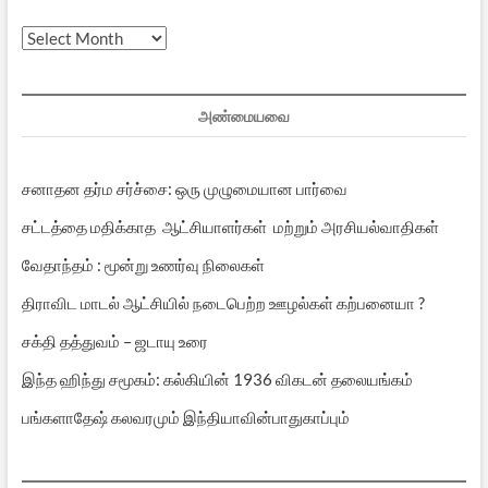
முந்தைய
பதிவுகள்
அண்மையவை
சனாதன தர்ம சர்ச்சை: ஒரு முழுமையான பார்வை
சட்டத்தை மதிக்காத ஆட்சியாளர்கள் மற்றும் அரசியல்வாதிகள்
வேதாந்தம் : மூன்று உணர்வு நிலைகள்
திராவிட மாடல் ஆட்சியில் நடைபெற்ற ஊழல்கள் கற்பனையா ?
சக்தி தத்துவம் – ஜடாயு உரை
இந்த ஹிந்து சமூகம்: கல்கியின் 1936 விகடன் தலையங்கம்
பங்களாதேஷ் கலவரமும் இந்தியாவின்பாதுகாப்பும்