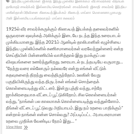
இந்திய முஸ்லிம்கள்
ஜிகாத்
இந்து முஸ்லிம் இணக்கம்
வீர சாவர்க்கர்
விநாயக்
தாமோதர் சாவர்க்கர்
இஸ்லாமிய கொடூரங்கள்
சாவர்க்கார்
ஜிகாதி
சாவர்கர்
இந்திய-
பாகிஸ்தான் பிரிவினை
கிலாஃபத் இயக்கம்
கிலாபத்
மாப்ளா
மௌலானா முகமது
அலி
இஸ்லாமிய பயங்கரவாதம்
மாப்ளா கலவரம்
1925ல் வீர சாவர்க்கருக்கும் கிலாஃபத் இயக்கத் தலைவர்களில்
ஒருவரான ஷவுக்கத் அலிக்கும் இடையே நடந்த இந்த உரையாடல்
முக்கியமானது. இந்த 2021ம் ஆண்டில் தாலிபானின் எழுச்சியை
இந்திய முஸ்லிம்களில் கணிசமானவர்கள் வரவேற்றுள்ளனர் என்ற
செய்தியின் பின்னணியில் வாசித்தால் இது நமக்குப் பல
விஷயங்களை உணர்த்துகிறது. உரையாடல் நடந்தபடியே வருமாறு…
“நேற்று வரை எல்லோரும் நல்லவரே என்று எங்கள் வீட்டுக்
கதவுகளைத் திறந்து வைத்திருந்தோம். உலகின் வேறு
பகுதியிலிருந்து வந்த திருடர்கள் எங்கள் சொத்தைக்
கொள்ளையடித்து விட்டனர். இன்று புத்தி வந்து, சற்றே
ஜாக்கிரதையாக வீட்டைப் பூட்டுகிறோம். சில கொள்ளையர்கள்
வந்து, “நாங்கள் பல காலமாகக் கொள்ளையடித்து வந்துள்ளோம்.
நீங்கள் வீட்டைப் பூட்டுவது அநியாயம். இது நம் உறவை பாதிக்கும்”
என்றால் நாங்கள் என்ன சொல்வது? அப்படிப்பட்ட அபாயகராமான
உறவை முறிக்க வேண்டிய நேரம் இது… ”
வரலாற்றின்
View More
பாடங்கள்: