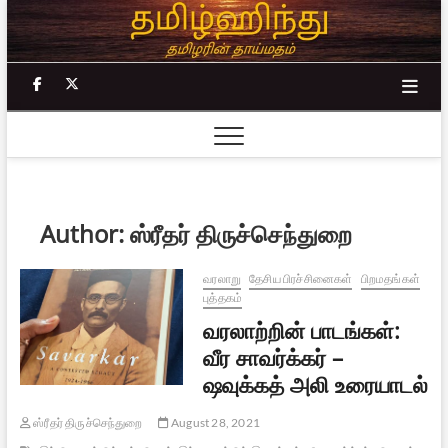
Skip
to
content
facebook
twitter
Author:
ஸ்ரீதர் திருச்செந்துறை
வரலாறு
தேசிய பிரச்சினைகள்
பிறமதங்கள்
புத்தகம்
வரலாற்றின் பாடங்கள்:
வீர சாவர்க்கர் –
ஷவுக்கத் அலி உரையாடல்
ஸ்ரீதர் திருச்செந்துறை
August 28, 2021