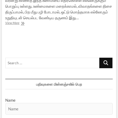
வரலாறு காணாத இந்த சுனாமியை எதிர்கொள்ள எல்லோருக்கும்
பொறுப்பு உள்ளது. உண்மைகளை மறைக்காமல், விவாதங்களை திசை
திருப்பாமல், பிற மீது பழி போடாமல், ஒட்டு மொத்தமாக எல்லோரும்
உறுதியுடன் செயல்பட வேண்டிய தருணம் இது…
கோவிட்:
View More
தொலைந்த
உண்மைகளும்,
திசை
தவறிய
விவாதங்களும்
Search
…
பதிவுகளை மின்னஞ்சலில் பெற
Name