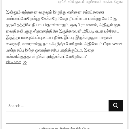
புரட்சி
சம்பிரதாயம்
பழங்காலம்
ஈமச்சடங்குகள்
இன்னும் எத்தனை வருஷம் இருந்து என்னை சம்ரட்சணை
பண்ணப்போறேன்னு கேக்கறே! வேற நீ என்னடா பண்ணுவே! அது
ஒருவிதத்திலே நியாயம்தான்னாலும், ஒரு பிராமணன், அதிலும் ஒரு
வைதிகன், குரு ஸ்தானத்திலே இருக்கறவன், இப்படி சுயநலத்தோட
இருந்தா மழைபெய்யுமாடா? நீங்க இப்படி இருக்கறதுனாலதான்
வைசூரி, காலரான்னு நாம அழிஞ்சுபோறோம். அதிலேயும் பிராமணன்
பண்ற தப்பு இந்த ஒலகத்தையே பாதிக்கும்டா. இதை
என்னிக்குத்தான் நீங்க புரிஞ்சுக்கப்போறேளோ?
“காமாச்சியைக்
View More
கரையேத்தணும்!”
Search
…
பதிவுகளை மின்னஞ்சலில் பெற