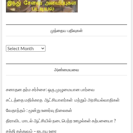
முந்தைய பதிவுகள்
முந்தைய
பதிவுகள்
அண்மையவை
சனாதன தர்ம சர்ச்சை: ஒரு முழுமையான பார்வை
சட்டத்தை மதிக்காத ஆட்சியாளர்கள் மற்றும் அரசியல்வாதிகள்
வேதாந்தம் : மூன்று உணர்வு நிலைகள்
திராவிட மாடல் ஆட்சியில் நடைபெற்ற ஊழல்கள் கற்பனையா ?
சக்தி தத்துவம் – ஜடாயு உரை