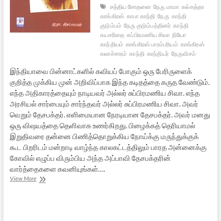
சத்திய சோதனை
நேரு மாமா
கல்கத்தா
காங்கிரஸ்
காபா காந்தி
நேரு
காந்தி
குடும்பம்
நேரு குடும்பத்தினர்
காந்தி
சுயசரிதை
சுப்பிரமணிய சிவா
நியோ
காந்தியம்
காங்கிரஸ் பாரம்பரியம்
காங்கிரஸ்
கலாச்சாரம்
காந்தி
காந்தியர்
நேருவிசம்
இந்தியாவை பின்னாட்களில் கவியப் போகும் ஒரு பேரிருளைக்
குறித்த முக்கிய முன் அறிவிப்பாக இந்த கடிதத்தை கருத வேண்டும்.
எந்த அதிகாரத்தையும் நாடியவர் அல்லர் சுப்பிரமணிய சிவா. எந்த
அரசியல் சார்பையும் சார்ந்தவர் அல்லர் சுப்பிரமணிய சிவா. அவர்
வெறும் தேசபக்தர். எளிமையான நேரடியான தேசபக்தர். அவர் மனது
ஒரு விஷயத்தை தெளிவாக உணர்கிறது. பிழைக்கத் தெரியாமல்
இறுதிவரை தன்னை பிணித்தொறுக்கிய நோய்க்கு மருந்துக்குக்
கூட பிறரிடம் மன்றாடி வாழ்ந்த காலகட்டத்திலும் பாரத அன்னைக்கு
கோவில் எழுப்ப விரும்பிய அந்த அப்பாவி தேசபக்தரின்
வார்த்தைகளை கவனியுங்கள்….
நேருவிய
View More
மனுவாதிகளுக்கு
…
காந்திய
அன்புடன்-1