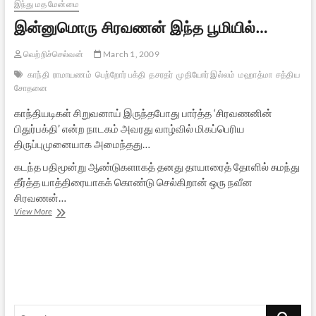
இந்து மத மேன்மை
இன்னுமொரு சிரவணன் இந்த பூமியில்…
வெற்றிச்செல்வன்
March 1, 2009
காந்தி
ராமாயணம்
பெற்றோர் பக்தி
தசரதர்
முதியோர் இல்லம்
மஹாத்மா
சத்திய
சோதனை
காந்தியடிகள் சிறுவனாய் இருந்தபோது பார்த்த ‘சிரவணனின்
பிதுர்பக்தி’ என்ற நாடகம் அவரது வாழ்வில் மிகப்பெரிய
திருப்புமுனையாக அமைந்தது…
கடந்த பதிமூன்று ஆண்டுகளாகத் தனது தாயாரைத் தோளில் சுமந்து
தீர்த்த யாத்திரையாகக் கொண்டு செல்கிறான் ஒரு நவீன
சிரவணன்…
இன்னுமொரு
View More
சிரவணன்
இந்த
பூமியில்…
Search