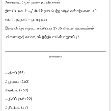
வேதாந்தம் : மூன்று உணர்வு நிலைகள்
திராவிட மாடல் ஆட்சியில் நடைபெற்ற ஊழல்கள் கற்பனையா ?
சக்தி தத்துவம் – ஜடாயு உரை
இந்த ஹிந்து சமூகம்: கல்கியின் 1936 விகடன் தலையங்கம்
பங்களாதேஷ் கலவரமும் இந்தியாவின்பாதுகாப்பும்
வகைகள்
அஞ்சலி
(55)
அனுபவம்
(163)
அரசியல்
(769)
அறிவிப்புகள்
(92)
அறிவியல்
(57)