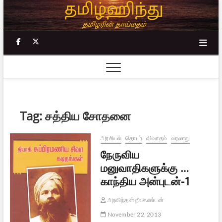
Skip
to
content
facebook
twitter
Tag:
சத்திய சோதனை
அரசியல்
தொடர்
விவாதம்
வரலாறு
நேருவிய
மனுவாதிகளுக்கு …
காந்திய அன்புடன்-1
அரவிந்தன் நீலகண்டன்
November 22, 2013