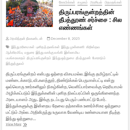
குடும்பத்து
கோயில்கள்
சமூகம்
அரசியல்
பிறமதங்கள்
வாரிசு
திருப்பரங்குன்றத்தின்
எதிரணியில்:
வேதனை
தீபத்தூண் சர்ச்சை : சில
எண்ணங்கள்
அரவிந்தன் நீலகண்டன்
December 8, 2025
இந்து உரிமைகள்
புனிதத் தலங்கள்
இந்து முன்னணி
கிறிஸ்தவ
ஆக்கிரமிப்பு
மதுரை
இந்து வாக்கு வங்கி
இஸ்லாமிய
பயங்கரவாதம்
திருப்பரங்குன்றம்
இந்து ஒற்றுமை
தீபத்தூண்
போராடும்
இந்துத்துவம்
திருப்பரங்குன்றம் என்பது ஒற்றை விசயமல்ல. இங்கு தமிழ்நாட்டில்
மண்டைக்காடு, வி.களத்தூர், திண்டுக்கல் பெருமாள்பட்டி என்று
ஒவ்வொரு ஊர்களிலும் நிகழ்கின்ற, வெளிப்பார்வைக்கு தெரியாமல்
அழிக்கப்படும் இந்துக்களின் புனித நிலப்பரப்பின் ஒருங்கிணைந்த
அடையாளம் அது.. இங்கு நடப்பது பெரும் பண்பாட்டு போர்.
இந்துக்களுக்கு இன்றைய தேவை தற்காலிக உணர்ச்சிகர ஒற்றுமை
மட்டும் அல்ல. அதிலிருந்து உருவாக வேண்டிய உண்மையான நீடித்த
இந்து ஒற்றுமை…
திருப்பரங்குன்றத்தின்
View More
தீபத்தூண்