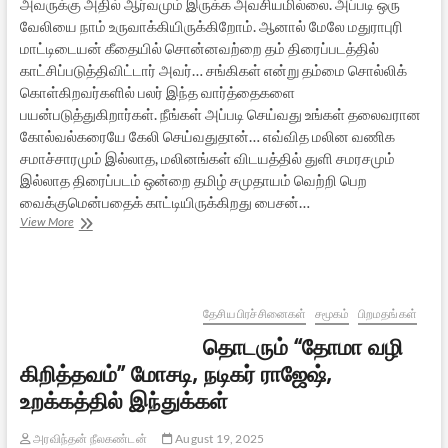
அவருக்கு அதில் ஆர்வமும் இருக்க அவசியமில்லை. அப்படி ஒரு
வேலியை நாம் உருவாக்கியிருக்கிறோம். ஆனால் மேலே மதுராபுரி
மாட்டிடையன் கீதையில் சொன்னவற்றை தம் திரைப்படத்தில்
காட்சிப்படுத்திவிட்டார் அவர்… சங்கிகள் என்று தம்மை சொல்லிக்
கொள்கிறவர்களில் பலர் இந்த வார்த்தைகளை
பயன்படுத்துகிறார்கள். நீங்கள் அப்படி செய்வது உங்கள் தலைவரான
கோல்வல்கரையே கேலி செய்வதுதான்… எவ்வித மலின வணிக
சமாச்சாரமும் இல்லாத, மலினங்கள் விடயத்தில் துளி சமரசமும்
இல்லாத திரைப்படம் ஒன்றை தமிழ் சமுதாயம் வெற்றி பெற
வைக்குமென்பதைக் காட்டியிருக்கிறது பைசன்…
‘பைசன்’
View More
படத்தை
முன்வைத்து
அவர்ண
சிந்தனைகளும்
கேள்விகளும்
தேசிய பிரச்சினைகள்
சமூகம்
பிறமதங்கள்
தொடரும் “தோமா வழி
கிறித்தவம்” மோசடி, நடிகர் ராஜேஷ்,
உறக்கத்தில் இந்துக்கள்
அரவிந்தன் நீலகண்டன்
August 19, 2025