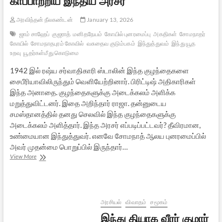
காப்பாற்றிய இந்திய அரசர்
அரவிந்தன் நீலகண்டன்
January 13, 2026
ஜாம் சாஹேப்
குஜராத்
மனிதநேயம்
கோயில் புனரமைப்பு
அகதிகள்
சோமநாதர்
கோயில்
சோமநாதபுரம் கோவில்
வசுதைவ குடும்பகம்
இந்துத்துவம்
இந்து யூத
உறவு
யூதர்கள்மீது கொடுமை
1942 இல் ரஷ்ய சர்வாதிகாரி ஸ்டாலின் இந்த குழந்தைகளை
சைபீரியாவிலிருந்தும் வெளியேற்றினார். பிரிட்டிஷ் அதிகாரிகள்
இந்த அனாதை. குழந்தைகளுக்கு அடைக்கலம் அளிக்க
மறுத்துவிட்டனர். இதை அறிந்தார் ராஜா. தன்னுடைய
சமஸ்தானத்தில் தனது செலவில் இந்த குழந்தைகளுக்கு
அடைக்கலம் அளித்தார். இந்த அரசர் எப்படிப்பட்டவர்? தீவிரமான,
உண்மையான இந்துத்துவர். எனவே சோமநாத் ஆலய புனரமைப்பில்
அவர் முதன்மை பொறுப்பில் இருந்தார்…
யூத
View More
குழந்தைகளைக்
காப்பாற்றிய
இந்திய
அரசர்
அரசியல்
விவாதம்
சமூகம்
இந்து தியாக வீரர் குமார்