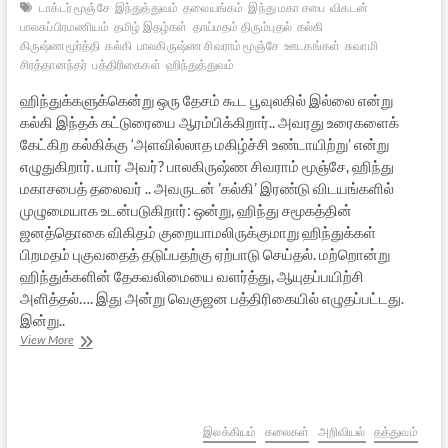
டாக்டர் மூஞ்சே
இந்துத்துவம்
தலையங்கம்
இந்து மகா சபை
விகடன்
பாலசுப்பிரமணியம்
தமிழ் இதழ்கள்
தாய்மதம் திரும்புதல்
கல்கி
கிருஷ்ணமூர்த்தி
கல்கி
பாலகிருஷ்ண சிவராம் மூஞ்சே
ஊடகங்கள்
சுவாமி
சிரத்தானந்தர்
பத்திரிகைகள்
ஹிந்துத்துவம்
ஹிந்துக்களுக்கென்று ஒரு தேசம் கூட பூவுலகில் இல்லை என்று
கல்கி இந்தக் கட்டுரையை ஆரம்பிக்கிறார்.. அவரது உரைகளைக்
கேட்கிற கல்கிக்கு ‘அளவில்லாத மகிழ்ச்சி உண்டாயிற்று’ என்று
எழுதுகிறார். யார் அவர்? பாலகிருஷ்ண சிவராம் மூஞ்சே, ஹிந்து
மகாசபைத் தலைவர் .. அவருடன் ’கல்கி’ இரண்டு விடயங்களில்
முழுமையாக உடன்படுகிறார்: ஒன்று, ஹிந்து சமூகத்தின்
ஜனத்தொகை விகிதம் குறையாமலிருக்குமாறு ஹிந்துக்கள்
பிறமதம் புகுவதைத் தடுப்பதற்கு ஏற்பாடு செய்தல். மற்றொன்று
ஹிந்துக்களின் தேகவலிமையை வளர்த்து, ஆயுதப்பயிற்சி
அளித்தல்…. இது அன்று வெகுஜன பத்திரிகையில் எழுதப்பட்டது.
இன்று..
இந்த
View More
ஹிந்து
சமூகம்:
கல்கியின்
1936
விகடன்
இலக்கியம்
கலைகள்
அறிவியல்
தத்துவம்
தலையங்கம்