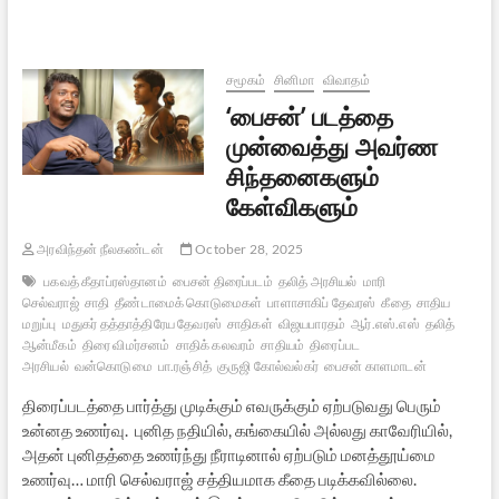
சர்ச்சை
:
சில
எண்ணங்கள்
சமூகம்
சினிமா
விவாதம்
‘பைசன்’ படத்தை
முன்வைத்து அவர்ண
சிந்தனைகளும்
கேள்விகளும்
அரவிந்தன் நீலகண்டன்
October 28, 2025
பகவத் கீதாப்ரஸ்தானம்
பைசன் திரைப்படம்
தலித் அரசியல்
மாரி
செல்வராஜ்
சாதி
தீண்டாமைக் கொடுமைகள்
பாளாசாகிப் தேவரஸ்
கீதை
சாதிய
மறுப்பு
மதுகர் தத்தாத்திரேய தேவரஸ்
சாதிகள்
விஜயபாரதம்
ஆர்.எஸ்.எஸ்
தலித்
ஆன்மீகம்
திரை விமர்சனம்
சாதிக் கலவரம்
சாதியம்
திரைப்பட
அரசியல்
வன்கொடுமை
பா.ரஞ்சித்
குருஜி கோல்வல்கர்
பைசன் காளமாடன்
திரைப்படத்தை பார்த்து முடிக்கும் எவருக்கும் ஏற்படுவது பெரும்
உன்னத உணர்வு. புனித நதியில், கங்கையில் அல்லது காவேரியில்,
அதன் புனிதத்தை உணர்ந்து நீராடினால் ஏற்படும் மனத்தூய்மை
உணர்வு… மாரி செல்வராஜ் சத்தியமாக கீதை படிக்கவில்லை.