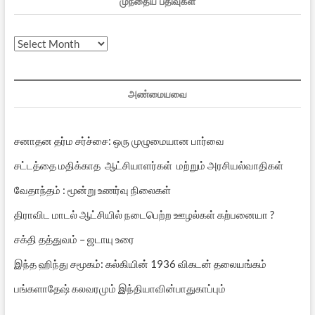
முந்தைய பதிவுகள்
முந்தைய
பதிவுகள்
அண்மையவை
சனாதன தர்ம சர்ச்சை: ஒரு முழுமையான பார்வை
சட்டத்தை மதிக்காத ஆட்சியாளர்கள் மற்றும் அரசியல்வாதிகள்
வேதாந்தம் : மூன்று உணர்வு நிலைகள்
திராவிட மாடல் ஆட்சியில் நடைபெற்ற ஊழல்கள் கற்பனையா ?
சக்தி தத்துவம் – ஜடாயு உரை
இந்த ஹிந்து சமூகம்: கல்கியின் 1936 விகடன் தலையங்கம்
பங்களாதேஷ் கலவரமும் இந்தியாவின்பாதுகாப்பும்