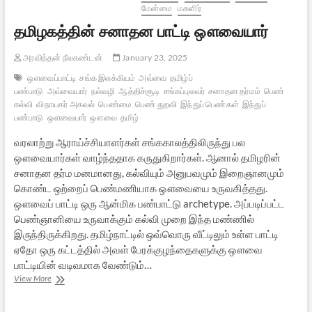
ராஜேஷ்,
மேன்மை
மகளிர்
உறக்கத்தில்
தமிழகத்தின் சனாதன பாட்டி ஔவையார்
இந்துக்கள்
அரவிந்தன் நீலகண்டன்
January 23, 2025
ஔவைப்பாட்டி
சங்க இலக்கியம்
அவ்வை
தமிழ்ப்
பண்பாடு
அவ்வையார்
நல்வழி
ஆத்திச்சூடி
சங்கப்புலவர்
சனாதன தர்மம்
பெண்
கல்வி
விநாயகர் அகவல்
பெண்மை
பெண் துறவி
இந்துப் பெண்கள்
இந்துப்
பண்பாடு
ஔவையார்
ஔவை
தமிழ்
வரலாற்று ஆராய்ச்சியாளர்கள் சங்ககாலத்திலிருந்து பல
ஔவையார்கள் வாழ்ந்ததாக கருதுகிறார்கள். ஆனால் தமிழரின்
சனாதன தர்ம மனமானது, கல்வியும் அனுபவமும் இறைஞானமும்
கொண்ட ஒற்றைப் பெண்மணியாக ஔவையை உருவகித்தது.
ஔவைப் பாட்டி ஒரு ஆன்மிக பண்பாட்டு archetype. அப்படிப்பட்ட
பெண்ஞானியை உருவாக்கும் கல்வி முறை இந்த மண்ணில்
இருந்திருக்கிறது. தமிழ்நாட்டில் ஒவ்வொரு வீட்டிலும் உள்ள பாட்டி
ஏதோ ஒரு கட்டத்தில் அவள் பேரக்குழந்தைகளுக்கு ஔவை
பாட்டியின் வடிவமாக வேண்டும்…
தமிழகத்தின்
View More
சனாதன
பாட்டி