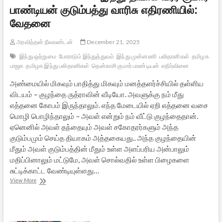
பாண்டியன் குடும்பத்து வாரிசு எதிரணியில்:
வேதனை
அரவிந்தன் நீலகண்டன்
December 21, 2025
இந்து ஒற்றுமை
போராடும் இந்துத்துவம்
இந்து முன்னணி
பலிதானிகள்
தமிழக
பாஜக
தமிழக இந்து பலிதானிகள்
தென்காசி குமார் பாண்டியன்
எதிர்வினை
அண்மையில் மிகவும் பாதித்து மிகவும் மனத்தளர்ச்சியில் தள்ளிய
விடயம் – குழந்தை ருத்ராவின் வீடியோ. அவளுக்கு நம் மீது
எத்தனை கோபம் இருந்தாலும். எந்த மேடையில் ஏறி எத்தனை வசை
மொழி பொழிந்தாலும் – அவள் என்றும் நம் வீட்டு குழந்தைதான்.
ஏனெனில் அவள் தந்தையும் அவள் சகோதரர்களும் அந்த
குடும்பமும் செய்த தியாகம் அத்தகையது.. அந்த குழந்தையின்
மீதும் அவள் குடும்பத்தின் மீதும் உள்ள அளப்பரிய அன்பாலும்
மதிப்பினாலும் மட்டுமே, அவள் சொல்வதில் உள்ள பிழைகளை
சுட்டிக்காட்ட வேண்டியுள்ளது…
இந்து
View More
தியாக
வீரர்
குமார்
பாண்டியன்