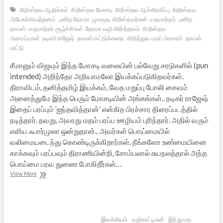
கிறிஸ்தவ ஆதிக்கம்
கிறிஸ்தவ மோசடி
கிறிஸ்தவ ஆக்கிரமிப்பு
கிறிஸ்தவ
அயோக்கியத்தனம்
புனித தோமா
முகமூடி கிறிஸ்தவர்கள்
மதமாற்றம்
புனித
தாமஸ்
மதமாற்றச் சூழ்ச்சிகள்
தோமா வழி கிறித்தவம்
கிறிஸ்தவ
அமைப்புகள்
நடிகர் ராஜேஷ்
தாமஸ் கட்டுக்கதை
கிறித்துவ மதப் பிரசாரம்
தாமஸ்
புரட்டு
சீமானும் விஜயும் இந்த மோசடி வலையின் பல்வேறு சரடுகளில் (pun
intended) அறிந்தோ அறியாமலோ இயக்கப்படுகிறவர்கள்.
திராவிடம், தனித்தமிழ் இயக்கம், வேத மறுப்பு போலி சைவம்
அனைத்துமே இந்த பெரும் மோசடியின் அங்கங்கள்.. நடிகர் ராஜேஷ்
இதைப் பரப்பும் ‘ஐந்தவித்தான்’ என்கிற பிரச்சார திரைப்படத்தில்
நடித்தார். தவறு, அவரது மதம் பரப்ப ஊழியம் புரிந்தார். அதில் வரும்
எளிய ஃபார்முலா ஒன்றுதான்.. அவர்கள் பொய்மையில்
வலிமையடைந்து கொண்டிருக்கிறார்கள். நீங்களோ உண்மையினை
காக்கவும் பரப்பவும் திராணியின்றி, சோம்பலால் சுயநலத்தால் அந்த
பொய்மை பரவ துணை போகிறீர்கள்…
தொடரும்
View More
“தோமா
வழி
கிறித்தவம்”
மோசடி,
நடிகர்
இலக்கியம்
வழிகாட்டிகள்
இந்து மத