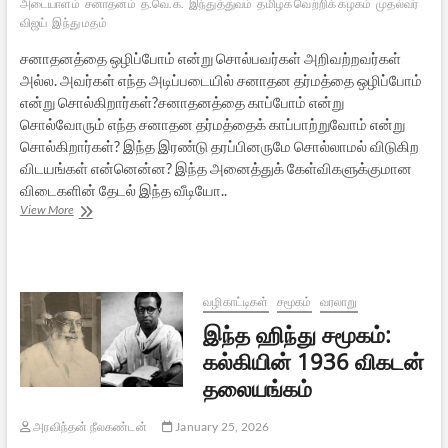
அடையாளம்
சனாதனம்
த.வெ.க.
இந்துத்துவம்
தமிழக வெற்றிக் கழகம்
முதல்வர்
விஜய்
இந்து மதம்
சனாதனத்தை ஒழிப்போம் என்று சொல்பவர்கள் அறிவற்றவர்கள்
அல்ல. அவர்கள் எந்த அடிப்படையில் சனாதன தர்மத்தை ஒழிப்போம்
என்று சொல்கிறார்கள்?சனாதனத்தை காப்போம் என்று
சொல்வோரும் எந்த சனாதன தர்மத்தைக் காப்பாற்றுவோம் என்று
சொல்கிறார்கள்? இந்த இரண்டு தரப்பினருமே சொல்லாமல் விடுகிற
விடயங்கள் என்னென்ன? இந்த அனைத்துக் கேள்விகளுக்குமான
விடைகளின் தேடல் இந்த வீடியோ..
சனாதன
View More
தர்ம
சர்ச்சை:
ஒரு
முழுமையான
பார்வை
வழிகாட்டிகள்
சமூகம்
வரலாறு
இந்த ஹிந்து சமூகம்:
கல்கியின் 1936 விகடன்
தலையங்கம்
அரவிந்தன் நீலகண்டன்
January 25, 2026