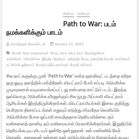
ஔவையார்
சினிமா
அரசியல்
Path to War: படம்
நமக்களிக்கும் பாடம்
அரவிந்தன் நீலகண்டன்
January 21, 2025
மோதி அரசு சாதனைகள்
மோடி அரசு
வியட்நாம்
தேசத்துரோக
காங்கிரஸ்
அமெரிக்கா
இந்திய தேசியம்
நரேந்திர மோடி
நரேந்திர மோதி
காங்கிரஸ்
கட்சியின் துரோகம்
மோதி எதிர்ப்பாளர்கள்
மோதி சர்க்கார்
சில நாட்களுக்கு முன் ‘Path to War’ என்ற ஹாலிவுட் படத்தை ஏதோ
ஒரு ஓடிடி தளத்தில் பார்த்தேன். வியட்நாம் போர் எப்படி அமெரிக்க
முடிவுகளால் வடிவமைக்கப்பட்டது என்பதை காட்டும் படம்.. இறந்த
ஒவ்வொரு அமெரிக்க வீரனுக்கும் சில நூறு அப்பாவி வியட்நாம்
ஆசியர்கள் இறந்திருக்கிறார்கள். வியட்நாமியர்கள் இவை குறித்து
பெரிதாக திரைப்படங்கள் எதுவும் எடுத்து சர்வதேச வெளியில்
அமெரிக்கா போல ஒப்பாரி வைத்ததாக தெரியவில்லை. தம்
வலிகளைத் தாண்டி தம் வலிமையால் பிரகாசிக்கிறார்கள். இறுதியில்
தெரியக்கூடிய விடயம் ஒன்றே ஒன்றுதான். உன் மண்ணில் வேர்
கொண்ட தலைவன் உன்னை தன் குடும்பமென்று நினைக்கக் கூடிய