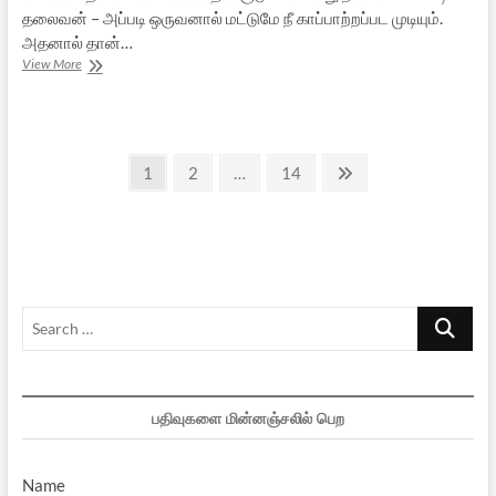
தலைவன் – அப்படி ஒருவனால் மட்டுமே நீ காப்பாற்றப்பட முடியும்.
அதனால் தான்…
Path
View More
to
War:
படம்
நமக்களிக்கும்
Posts
பாடம்
Page
Page
Page
Next
1
2
…
14
page
pagination
Search
…
பதிவுகளை மின்னஞ்சலில் பெற
Name