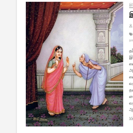
இந
இ
நா
தர
இ
எ
அ
எ
வ
த
க
வந
ஆ
Vi