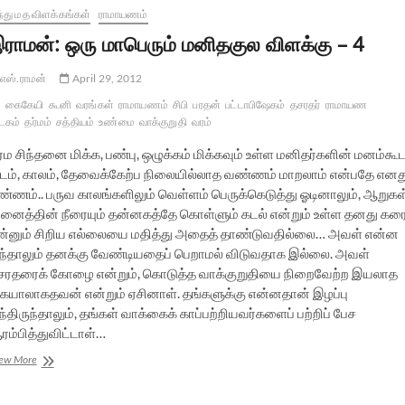
்து மத விளக்கங்கள்
ராமாயணம்
ராமன்: ஒரு மாபெரும் மனிதகுல விளக்கு – 4
எஸ்.ராமன்
April 29, 2012
கைகேயி
கூனி
வரங்கள்
ராமாயணம்
சிபி
பரதன்
பட்டாபிஷேகம்
தசரதர்
ராமாயண
டகம்
தர்மம்
சத்தியம்
உண்மை
வாக்குறுதி
வரம்
்ம சிந்தனை மிக்க, பண்பு, ஒழுக்கம் மிக்கவும் உள்ள மனிதர்களின் மனம்கூ
டம், காலம், தேவைக்கேற்ப நிலையில்லாத வண்ணம் மாறலாம் என்பதே எனத
ண்ணம்.. பருவ காலங்களிலும் வெள்ளம் பெருக்கெடுத்து ஓடினாலும், ஆறுகள
னைத்தின் நீரையும் தன்னகத்தே கொள்ளும் கடல் என்றும் உள்ள தனது கர
ன்னும் சிறிய எல்லையை மதித்து அதைத் தாண்டுவதில்லை… அவள் என்ன
ந்தாலும் தனக்கு வேண்டியதைப் பெறாமல் விடுவதாக இல்லை. அவள்
சரதரைக் கோழை என்றும், கொடுத்த வாக்குறுதியை நிறைவேற்ற இயலாத
ையாலாகதவன் என்றும் ஏசினாள். தங்களுக்கு என்னதான் இழப்பு
்திருந்தாலும், தங்கள் வாக்கைக் காப்பற்றியவர்களைப் பற்றிப் பேச
ரம்பித்துவிட்டாள்…
இராமன்:
ew More
ஒரு
மாபெரும்