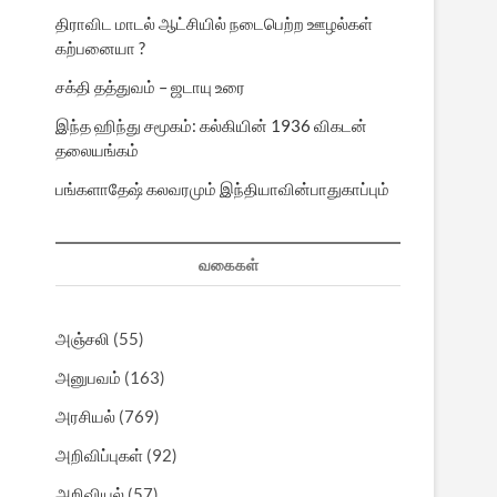
திராவிட மாடல் ஆட்சியில் நடைபெற்ற ஊழல்கள்
கற்பனையா ?
சக்தி தத்துவம் – ஜடாயு உரை
இந்த ஹிந்து சமூகம்: கல்கியின் 1936 விகடன்
தலையங்கம்
பங்களாதேஷ் கலவரமும் இந்தியாவின்பாதுகாப்பும்
வகைகள்
அஞ்சலி
(55)
அனுபவம்
(163)
அரசியல்
(769)
அறிவிப்புகள்
(92)
அறிவியல்
(57)