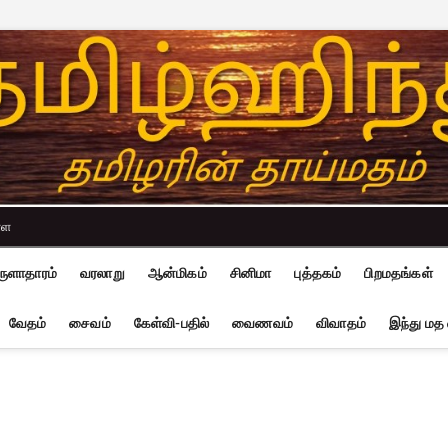
்ள
ுளாதாரம்
வரலாறு
ஆன்மிகம்
சினிமா
புத்தகம்
பிறமதங்கள்
வேதம்
சைவம்
கேள்வி-பதில்
வைணவம்
விவாதம்
இந்து மத