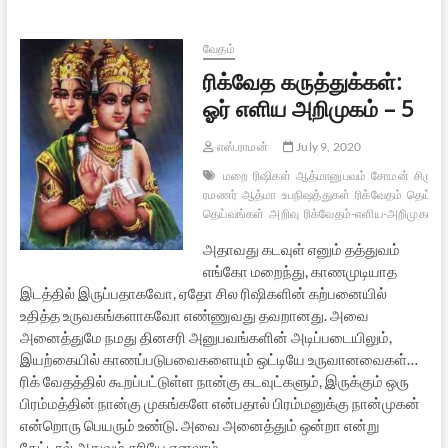
எளிய
அறிமுகம்
–
வேதம்
6
ரிக்வேத கருத்துக்கள்:
ஓர் எளிய அறிமுகம் – 5
எஸ்.ராமன்
July 9, 2020
மறை
ரிஷிகள்
ஆத்மானுபவம்
சோமன்
சிருஷ்ட
ரமணர்
ஆத்மா
உபநிஷத்துகள்
ரிக்வேதம்
தெய்வம
தெய்வங்கள்
அறிவு
ரிக்வேதம்-எளிய-அறிமுகம்
இ
அதாவது கடவுள் எனும் தத்துவம்
எங்கோ மறைந்து, காணமுடியாத
இடத்தில் இருப்பதாகவோ, ஏதோ சில ரிஷிகளின் கற்பனையில்
உதித்த உருவகங்களாகவோ எண்ணுவது தவறானது. அவை
அனைத்துமே நமது தினசரி அனுபவங்களின் அடிப்படையிலும்,
இயற்கையில் காணப்படுபவைகளையும் ஒட்டியே உருவானவைகள்…
ரிக் வேதத்தில் கூறப்பட்டுள்ள நான்கு கடவுட்களும், இருக்கும் ஒரு
பிரம்மத்தின் நான்கு முகங்களே என்பதால் பிரம்மனுக்கு நான்முகன்
என்றொரு பெயரும் உண்டு. அவை அனைத்தும் ஒன்றா என்று
கேட்டால் அதுவும் சரியே எனலாம்…