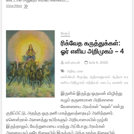
ரிக்வேத
View More
கருத்துக்கள்:
ஓர்
எளிய
அறிமுகம்
–
வேதம்
5
ரிக்வேத கருத்துக்கள்:
ஓர் எளிய அறிமுகம் – 4
எஸ்.ராமன்
July 4, 2020
அறிவு
மகா
வாக்கியம்
சிருஷ்டி
ஆத்மானுபவம்
ஆத்மா
உபநிஷ
எளிய-அறிமுகம்
சத்தியம்
படைப்பு
ரமணர்
மறை
இருளில் இருந்து ஒருவன் விழித்து
எழும் தருணமான அதிகாலை
வேளையை அவர்கள் “உஷஸ்” என்று
குறிப்பிட்டு, அதற்கு ஒரு தனி மகத்துவத்தையும் அளித்தனர்.
ஏனென்றால் அனைத்து உயிர்களும் அறியாமையில் மூழ்கி
இருந்தாலும், வேற்றுமையை மறந்து அப்போது அவர்கள்
அனைவரும் ஒரே நிலையில் இருக்கும் அந்த உறக்க நிலையில்