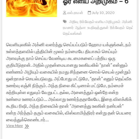
ஓர் எளிய அறிமுகம் – 6
எஸ்.ராமன்
July 10, 2020
அறிவு
ரிக்வேதம்-எளிய-அறிமுகம்
அக்னி
படை
ரமணர்
ஆத்மா
உபநிஷத்துகள்
ரிக்வேதம்
தெய்வம
தெய்வங்கள்
வெளியுலகில் அக்னி வளர்த்து செய்யப்படும் ஹோம யக்ஞங்கள், நம்
உள்ளத்தளவில் புத்தியின் மூலம் நம்மையே தியாகம் செய்யும்
அளவுக்கு நாம் செய்ய வேண்டிய கடமைகளைப் பற்றிய ஒரு
குறியீடுதான். அதில் முதன்மையானது உலகியலில் “நான்” என்னும்
எண்ணம் அழியும் வகையில் நமது சிந்தனை-சொல்-செயல் மூன்றும்
ஒன்றாகச் செயல்படுவது. அப்போது மட்டுமே, “தான்” எனும் தெய்வீக
உணர்வு எஞ்சி நிற்கும். அந்த நிலை கிட்டினால் மட்டுமே, நம்மைச்
சுற்றியுள்ள எதுவும் வேறுபட்டதல்ல, அனைத்தும் ஒன்றே என்ற
உண்மை உணரப்படும்… அவ்வாறு உணர்ந்ததாலேயே, இதை விளக்கிக்
கூறிய ரிஷி, அந்த நிலையில் தான் “அனைத்து உலகின் நண்பன்”
என்ற அர்த்தம் தரும் வகையில், விஸ்வாமித்திரர் என்று தன் பெயரை
வைத்துக்கொண்டார்…
ரிக்வேத
View More
கருத்துக்கள்:
ஓர்