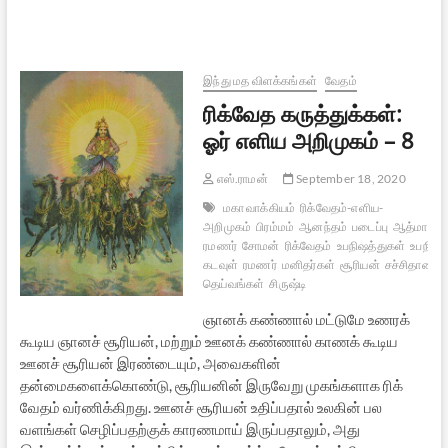
கருத்துக்கள்:
ஓர்
எளிய
அறிமுகம்
–
இந்து மத விளக்கங்கள்
வேதம்
9
ரிக்வேத கருத்துக்கள்:
ஓர் எளிய அறிமுகம் – 8
எஸ்.ராமன்
September 18, 2020
மகா வாக்கியம்
ரிக்வேதம்-எளிய-
அறிமுகம்
பிரம்மம்
ஆனந்தம்
படைப்பு
ஆத்மா
ஆத
ரமணர்
சோமன்
ரிக்வேதம்
உபநிஷத்துகள்
உபநிஷத
கடவுள்
ரமணர்
மனிதர்கள்
சூரியன்
சச்சிதானந்த
தெய்வங்கள்
சிருஷ்டி
ஞானக் கண்ணால் மட்டுமே உணரக்
கூடிய ஞானச் சூரியன், மற்றும் ஊனக் கண்ணால் காணக் கூடிய
ஊனச் சூரியன் இரண்டையும், அவைகளின்
தன்மைகளைக்கொண்டு, சூரியனின் இருவேறு முகங்களாக ரிக்
வேதம் வர்ணிக்கிறது. ஊனச் சூரியன் உதிப்பதால் உலகின் பல
வளங்கள் செழிப்பதற்குக் காரணமாய் இருப்பதாலும், அது