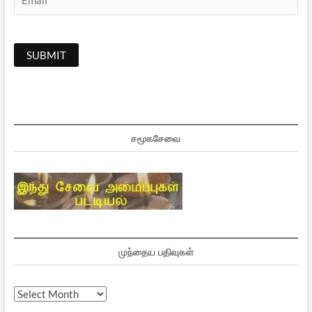
சமூகசேவை
முந்தைய பதிவுகள்
முந்தைய
பதிவுகள்