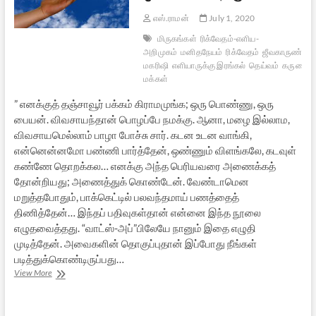
எஸ்.ராமன்
July 1, 2020
மிருகங்கள்
ரிக்வேதம்-எளிய-
அறிமுகம்
மனிதநேயம்
ரிக்வேதம்
ஜீவகாருண்யம்
மகரிஷி
எளியாருக்கு இரங்கல்
தெய்வம்
கருணை
மக்கள்
” எனக்குத் தஞ்சாவூர் பக்கம் கிராமமுங்க; ஒரு பொண்ணு, ஒரு
பையன். விவசாயந்தான் பொழப்பே நமக்கு. ஆனா, மழை இல்லாம,
விவசாயமெல்லாம் பாழா போச்சு சார். கடன உடன வாங்கி,
என்னென்னமோ பண்ணி பார்த்தேன், ஒண்ணும் விளங்கலே, கடவுள்
கண்ணே தொறக்கல… எனக்கு அந்த பெரியவரை அணைக்கத்
தோன்றியது; அணைத்துக் கொண்டேன். வேண்டாமென
மறுத்தபோதும், பாக்கெட்டில் பலவந்தமாய் பணத்தைத்
திணித்தேன்… இந்தப் பதிவுகள்தான் என்னை இந்த நூலை
எழுதவைத்தது. “வாட்ஸ்-அப்”பிலேயே நானும் இதை எழுதி
முடித்தேன். அவைகளின் தொகுப்புதான் இப்போது நீங்கள்
படித்துக்கொண்டிருப்பது…
ரிக்வேத
View More
கருத்துக்கள்:
ஓர்
எளிய