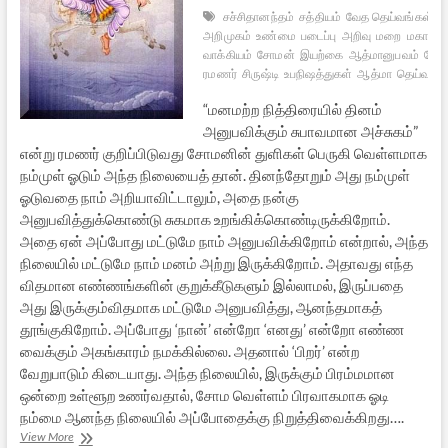
சச்சிதானந்தம்
சத்தியம்
வேத தெய்வங்கள்
ர
அறிமுகம்
உண்மை
படைப்பு
அறிவு
மறை
மகா
வாக்கியம்
சோமன்
இயற்கை
ஆத்மானுபவம்
சோம
ரமணர்
சிருஷ்டி
உபநிஷத்துகள்
ஆத்மா
தெய்வம்
“மனமற்ற நித்திரையில் தினம்
அனுபவிக்கும் சுபாவமான அச்சுகம்”
என்று ரமணர் குறிப்பிடுவது சோமனின் துளிகள் பெருகி வெள்ளமாக
நம்முள் ஓடும் அந்த நிலையைத் தான். தினந்தோறும் அது நம்முள்
ஓடுவதை நாம் அறியாவிட்டாலும், அதை நன்கு
அனுபவித்துக்கொண்டு சுகமாக உறங்கிக்கொண்டிருக்கிறோம்.
அதை ஏன் அப்போது மட்டுமே நாம் அனுபவிக்கிறோம் என்றால், அந்த
நிலையில் மட்டுமே நாம் மனம் அற்று இருக்கிறோம். அதாவது எந்த
விதமான எண்ணங்களின் குறுக்கீடுகளும் இல்லாமல், இருப்பதை
அது இருக்கும்விதமாக மட்டுமே அனுபவித்து, ஆனந்தமாகத்
தூங்குகிறோம். அப்போது ‘நான்’ என்றோ ‘எனது’ என்றோ எண்ண
வைக்கும் அகங்காரம் நமக்கில்லை. அதனால் ‘பிறர்’ என்ற
வேறுபாடும் கிடையாது. அந்த நிலையில், இருக்கும் பிரம்மமான
ஒன்றை உள்ளூற உணர்வதால், சோம வெள்ளம் பிரவாகமாக ஓடி
நம்மை ஆனந்த நிலையில் அப்போதைக்கு நிறுத்திவைக்கிறது….
ரிக்வேத
View More