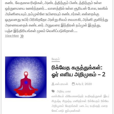
கண்ட வேதகால ரிஷிகள், அண்டத்திற்கும் பிண்டத்திற்கும் உள்ள
ஒற்றுமையை உணர்ந்தனர்… வானத்தில் உள்ள சூரியன் போல, உலகில்
அக்னியையும், நம்முள்ளே உயிரையும் கண்டார்கள். என்றைக்கு
ஒருவனது உயிர் பிரிகிறதோ அன்று சிவம் சவமாகி, அக்னி குளிர்ந்து
அணைவதைக் கண்டனர். அதுவரை இந்திரன் நம்முள் இருந்து,
பஞ்ச இந்திரியங்கள் மூலம் வெளிப்படுகிறான்….
ரிக்வேத
View More
கருத்துக்கள்:
ஓர்
எளிய
அறிமுகம்
–
வேதம்
3
ரிக்வேத கருத்துக்கள்:
ஓர் எளிய அறிமுகம் – 2
எஸ்.ராமன்
July 2, 2020
அறிவு
மகா
வாக்கியம்
விவேகானந்தர்
உபநிஷத்துகள்
இயற்க
சிருஷ்டி
சிருஷ்டி
மனிதர்கள்
ரிக்வேதம்
ரிக்வேதம்
அறிமுகம்
வேதங்கள்
படைப்பு
உபநிஷத்
மறை
படைப
கோட்பாடு
ஐம்புலன்கள்