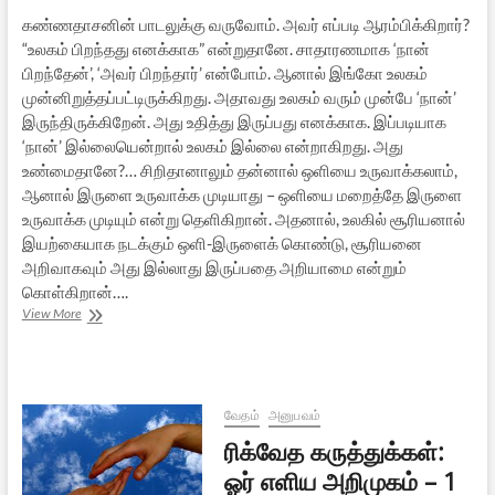
கண்ணதாசனின் பாடலுக்கு வருவோம். அவர் எப்படி ஆரம்பிக்கிறார்?
“உலகம் பிறந்தது எனக்காக” என்றுதானே. சாதாரணமாக ‘நான்
பிறந்தேன்’, ‘அவர் பிறந்தார்’ என்போம். ஆனால் இங்கோ உலகம்
முன்னிறுத்தப்பட்டிருக்கிறது. அதாவது உலகம் வரும் முன்பே ‘நான்’
இருந்திருக்கிறேன். அது உதித்து இருப்பது எனக்காக. இப்படியாக
‘நான்’ இல்லையென்றால் உலகம் இல்லை என்றாகிறது. அது
உண்மைதானே?… சிறிதானாலும் தன்னால் ஒளியை உருவாக்கலாம்,
ஆனால் இருளை உருவாக்க முடியாது – ஒளியை மறைத்தே இருளை
உருவாக்க முடியும் என்று தெளிகிறான். அதனால், உலகில் சூரியனால்
இயற்கையாக நடக்கும் ஒளி-இருளைக் கொண்டு, சூரியனை
அறிவாகவும் அது இல்லாது இருப்பதை அறியாமை என்றும்
கொள்கிறான்….
ரிக்வேத
View More
கருத்துக்கள்:
ஓர்
எளிய
அறிமுகம்
–
வேதம்
அனுபவம்
2
ரிக்வேத கருத்துக்கள்:
ஓர் எளிய அறிமுகம் – 1