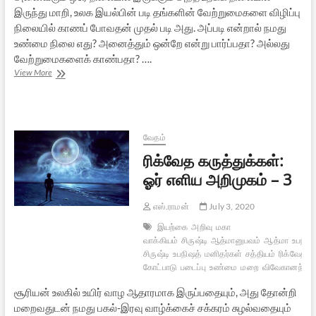
இருந்து மாறி, உலக இயல்பின் படி தங்களின் வேற்றுமைகளை விழிப்பு
நிலையில் காணப் போவதன் முதல் படி அது. அப்படி என்றால் நமது
உண்மை நிலை எது? அனைத்தும் ஒன்றே என்று பார்ப்பதா? அல்லது
வேற்றுமைகளைக் காண்பதா? ….
ரிக்வேத
View More
கருத்துக்கள்:
ஓர்
எளிய
அறிமுகம்
–
வேதம்
4
ரிக்வேத கருத்துக்கள்:
ஓர் எளிய அறிமுகம் – 3
எஸ்.ராமன்
July 3, 2020
இயற்கை
அறிவு
மகா
வாக்கியம்
சிருஷ்டி
ஆத்மானுபவம்
ஆத்மா
உபநிஷ
சிருஷ்டி
உபநிஷத்
மனிதர்கள்
சத்தியம்
ரிக்வேதம்
கோட்பாடு
படைப்பு
உண்மை
மறை
விவேகானந்தர்
சூரியன் உலகில் உயிர் வாழ ஆதாரமாக இருப்பதையும், அது தோன்றி
மறைவதுடன் நமது பகல்-இரவு வாழ்க்கைச் சக்கரம் சுழல்வதையும்