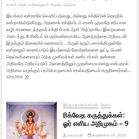
ரமணர்
சக்தி
உபநிஷத்துகள்
சிருஷ்டி
தெய்வம்
இயக்கம் என்றாலே வெளிப்படுவது, அல்லது சக்தியின் தொழில்
என்றாகிவிடுகிறது. அதனால் சக்தியிடம் சரண் புகுவதே சரியான
வழி. சரணடைந்ததால் சக்தி போல் ஆகி ‘சித்’தாகிய இறைவனை
அடைந்து, பேரின்பப் பெருவெள்ளமாகிய ஆனந்தத்தை அறிவுடன்
இருக்கும் நிலையில் உணரலாம்… அருள் தரும் பராசக்தி ஒன்றே
என்றாலும் காணப்படும் இயற்கைத் தோற்றங்களை ஒட்டி, பெண்
தெய்வங்களையும் அந்த முனிவர்கள் கண்டார்கள். தன்னை
அறிவதே அறியப்படும் அனைத்திலும் முதன்மையானது என்பதால்
அறிவை வழங்கும் பரம்பொருளாகச் சரஸ்வதியைக் கருதினார்கள்…
ரிக்வேத
View More
கருத்துக்கள்:
ஓர்
எளிய
அறிமுகம்
–
இந்து மத விளக்கங்கள்
வேதம்
10
ரிக்வேத கருத்துக்கள்:
ஓர் எளிய அறிமுகம் – 9
எஸ்.ராமன்
September 19, 2020