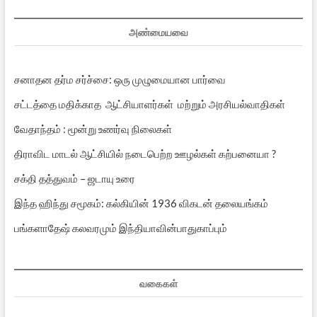
அண்மையவை
சனாதன தர்ம சர்ச்சை: ஒரு முழுமையான பார்வை
சட்டத்தை மதிக்காத ஆட்சியாளர்கள் மற்றும் அரசியல்வாதிகள்
வேதாந்தம் : மூன்று உணர்வு நிலைகள்
திராவிட மாடல் ஆட்சியில் நடைபெற்ற ஊழல்கள் கற்பனையா ?
சக்தி தத்துவம் – ஜடாயு உரை
இந்த ஹிந்து சமூகம்: கல்கியின் 1936 விகடன் தலையங்கம்
பங்களாதேஷ் கலவரமும் இந்தியாவின்பாதுகாப்பும்
வகைகள்