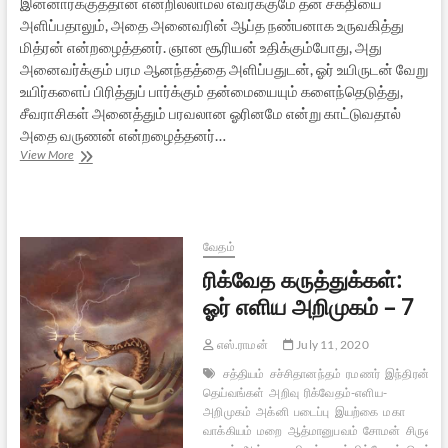
இன்னார்க்குத்தான் என்றில்லாமல் எவர்க்குமே தன் சக்தியை
அளிப்பதாலும், அதை அனைவரின் ஆப்த நண்பனாக உருவகித்து
மித்ரன் என்றழைத்தனர். ஞான சூரியன் உதிக்கும்போது, அது
அனைவர்க்கும் பரம ஆனந்தத்தை அளிப்பதுடன், ஓர் உயிருடன் வேறு
உயிர்களைப் பிரித்துப் பார்க்கும் தன்மையையும் களைந்தெடுத்து,
சீவராசிகள் அனைத்தும் பரவலான ஓரினமே என்று காட்டுவதால்
அதை வருணன் என்றழைத்தனர்…
ரிக்வேத
View More
கருத்துக்கள்:
ஓர்
எளிய
அறிமுகம்
–
வேதம்
8
ரிக்வேத கருத்துக்கள்:
ஓர் எளிய அறிமுகம் – 7
எஸ்.ராமன்
July 11, 2020
சத்தியம்
சச்சிதானந்தம்
ரமணர்
இந்திரன்
உ
தெய்வங்கள்
அறிவு
ரிக்வேதம்-எளிய-
அறிமுகம்
அக்னி
படைப்பு
இயற்கை
மகா
வாக்கியம்
மறை
ஆத்மானுபவம்
சோமன்
சிருஷ்டி