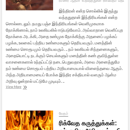
ரமணர்
ஆத்மா
உபநிஷத்துகள்
ரிக்வேதம்
தெய்வம
இந்திரன் என்ற சொல்லில் இருந்து
வந்ததுதான் இந்திரியங்கள் என்ற
சொல்லாடலும். நமது பஞ்ச இந்திரியங்கள் வெளிமுகமாக
நோக்கினால், நாம் உலகியலில் ஈடுபடுவோம். அவ்வாறான வெளிப்புற
நோக்கை அடக்கி, அதை உண்முக நோக்கிற்கு அதனைப் பழக்கப்
பழக்க, உலகைப் பற்றிய உண்மைகளும் தெரியவரும். மனத்தின்
உண்மை சொரூபமும் தெரியவரும். .. நம் உலகியல் சிந்தனைகளும்,
அதையொட்டி நடக்கும் செயல்களும் மனத்தின் கண் குவிந்துள்ள
வாசனைகளால் உந்தப்பட்டு நடைபெறுவதால், அவை அனைத்துமே
நம் உண்மை சொரூபம் பற்றிய அறியாமையால் விளைந்தவை ஆகும்.
அந்த அறியாமையைப் போக்க இந்திர சக்தியால் வளரும் ஆன்ம
அறிவு ஒன்றால் மட்டுமே முடியும். ..
ரிக்வேத
View More
கருத்துக்கள்:
ஓர்
எளிய
அறிமுகம்
–
வேதம்
7
ரிக்வேத கருத்துக்கள்: