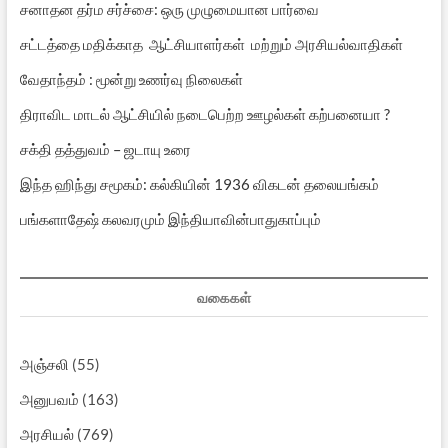
சனாதன தர்ம சர்ச்சை: ஒரு முழுமையான பார்வை
சட்டத்தை மதிக்காத ஆட்சியாளர்கள் மற்றும் அரசியல்வாதிகள்
வேதாந்தம் : மூன்று உணர்வு நிலைகள்
திராவிட மாடல் ஆட்சியில் நடைபெற்ற ஊழல்கள் கற்பனையா ?
சக்தி தத்துவம் – ஜடாயு உரை
இந்த ஹிந்து சமூகம்: கல்கியின் 1936 விகடன் தலையங்கம்
பங்களாதேஷ் கலவரமும் இந்தியாவின்பாதுகாப்பும்
வகைகள்
அஞ்சலி
(55)
அனுபவம்
(163)
அரசியல்
(769)