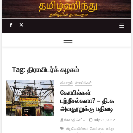
Skip
to
content
facebook
twitter
Tag:
திராவிடர்க் கழகம்
விவாதம்
கோயில்கள்
கோயில்கள்
புற்றீசல்களா? – தி.க
அவதூறுக்கு பதிலடி
கோமதி செட்டி
July 21, 2012
சிறுகோயில்கள்
சென்னை
இந்து