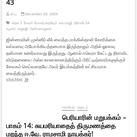
43
சுப்பு
December 20, 2009
தொடர்
போகப் போகத் தெரியும்
காமராஜர்
திராவிடர்க்
கழகம்
ராஜாஜி
அண்ணாதுரை
ஜின்னாவின் முஸ்ஸீம் லீக் வைத்த பாக்கிஸ்தான் கோரிக்கை
எவ்வளவு அயோக்கியத்தனமாக இருந்தாலும் அதில் ஓரளவு
தன்மான உணர்வாவது இருந்தது. ஆனால் ஈவெரா கேட்டது திராவிட
விடுதலையை அல்ல காலாகாலாத்திற்கும் பிரிட்டிஷ்காரர்களுக்குச்
சேவகம் செய்வதையே அவர் இயக்கத்தின் லட்சியமாக
வைத்திருந்தார்.
போகப்
View More
போகத்
தெரியும்
–
43
அரசியல்
தொடர்
பெரியாரின் மறுபக்கம் –
பாகம் 14: சுயமரியாதைத் திருமணத்தை
மறந்த ஈ.வே. ராமசாமி நாயக்கர்!