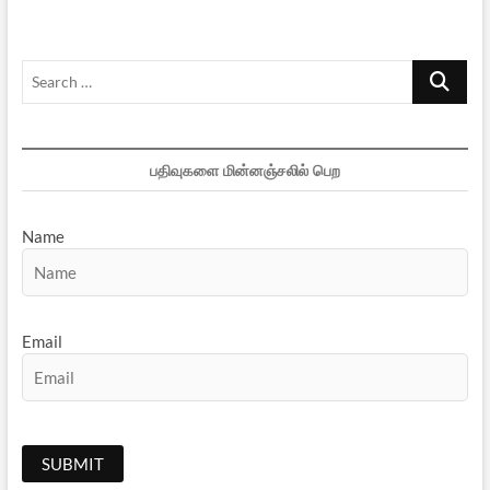
சுயமரியாதைத்
திருமணத்தை
மறந்த
Search
ஈ.வே.
ராமசாமி
…
நாயக்கர்!
பதிவுகளை மின்னஞ்சலில் பெற
Name
Email