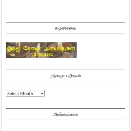
சமூகசேவை
முந்தைய பதிவுகள்
முந்தைய
பதிவுகள்
அண்மையவை