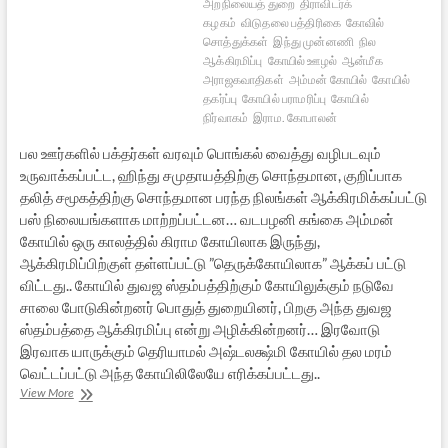
அறநிலையத் துறை
திராவிடர்க்
கழகம்
விடுதலை பத்திரிகை
கோவில்
சொத்துக்கள்
இந்து முன்னணி
நில
ஆக்கிரமிப்பு
கோயில் ஊழல்
ஆன்மீக
அராஜகவாதிகள்
அம்மன் கோயில்
கோயில்
தகர்ப்பு
கோயில் பராமரிப்பு
கோயில்
நிர்வாகம்
இராம. கோபாலன்
பல ஊர்களில் பக்தர்கள் வரவும் பொங்கல் வைத்து வழிபடவும்
உருவாக்கப்பட்ட, ஹிந்து சமுதாயத்திற்கு சொந்தமான, குறிப்பாக
தலித் சமூகத்திற்கு சொந்தமான பரந்த நிலங்கள் ஆக்கிரமிக்கப்பட்டு
பஸ் நிலையங்களாக மாற்றப்பட்டன… வடபழனி கங்கை அம்மன்
கோயில் ஒரு காலத்தில் கிராம கோயிலாக இருந்து,
ஆக்கிரமிப்பிற்குள் தள்ளப்பட்டு ”தெருக்கோயிலாக” ஆக்கப் பட்டு
விட்டது.. கோயில் துவஜ ஸ்தம்பத்திற்கும் கோயிலுக்கும் நடுவே
சாலை போடுகின்றனர் பொதுத் துறையினர், பிறகு அந்த துவஜ
ஸ்தம்பத்தை ஆக்கிரமிப்பு என்று அழிக்கின்றனர்… இரவோடு
இரவாக யாருக்கும் தெரியாமல் அஷ்டலக்ஷ்மி கோயில் தல மரம்
வெட்டப்பட்டு அந்த கோயிலிலேயே எரிக்கப்பட்டது..
கோயில்கள்
View More
புற்றீசல்களா?
–
தி.க