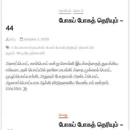
அவதூறுக்கு
பதிலடி
அரசியல்
தொடர்
போகப் போகத் தெரியும் –
44
சுப்பு
January 1, 2010
ஈ.வே.ராமசாமி நாயக்கர்
போகப் போகத் தெரியும்
திராவிடர்க்
கழகம்
கே.டி.கே.தங்கமணி
அரைப்பொய், கால்பொய் என்று சொல்லி இயக்கத்தைத் துவக்கிய
ஈவெரா, தன் பொய்யில் தானே மயங்கி அதை முக்கால் பொய்,
முழுப்பொய்யாக்கி, அதுவும் போதாமல் அண்டப்பொய்,
ஆகாசப்பொய்யாக ஆக்கி விடுதலையே வேண்டாம் என்றார்.
போகப்
View More
போகத்
தெரியும்
–
44
பொது
போகப் போகத் தெரியும் –