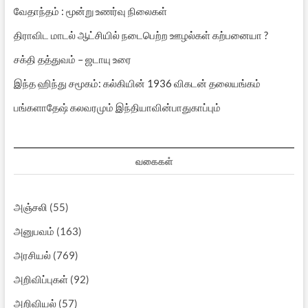
வேதாந்தம் : மூன்று உணர்வு நிலைகள்
திராவிட மாடல் ஆட்சியில் நடைபெற்ற ஊழல்கள் கற்பனையா ?
சக்தி தத்துவம் – ஜடாயு உரை
இந்த ஹிந்து சமூகம்: கல்கியின் 1936 விகடன் தலையங்கம்
பங்களாதேஷ் கலவரமும் இந்தியாவின்பாதுகாப்பும்
வகைகள்
அஞ்சலி
(55)
அனுபவம்
(163)
அரசியல்
(769)
அறிவிப்புகள்
(92)
அறிவியல்
(57)