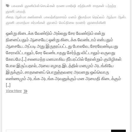
பகவான்
ஞானியின் செயல்கள்
ரமண மகரிஷி
சந்நியாசி
சாதகன்
பற்றற்ற
ஞானி
பகவத்
கீதை
ஆன்மா
கண்ணன்
பகவத்கீதாசாரம்
மனம்
ஜீவாத்மா
தெய்வம்
ஆத்மா
ஆன்ம
ஞானி
பரமாத்மா
கர்மங்கள்
ஞானம்
மெய்நிலை
ரமணர்
ஞானாக்கினி
ஒன்று கிடைக்க வேண்டும் அல்லது சேர வேண்டும் என்று
நினைப்பதும் ஆசையே; ஒன்று கிடைக்க வேண்டாம் என்பதும்
ஆசையே. அப்படி அது இருதரப்பட்டது போலவே, சேரவேண்டியது
சேராவிட்டாலும், சேர வேண்டாதது சேர்ந்து விட்டாலும் வருவது
கோபமே.[..] சலனமற்ற மனமாகிய நீர்பரப்பில் தோன்றும் குமிழிகள்
போல இருப்பதால், அவை எழாத இடத்தில் மனமும் அடங்கியே
இருக்கும். சாதகனைப் பொறுத்தவரை அவனது ஒவ்வொரு
எண்ணமும் அடங்க அடங்க அவனுக்கும் மன அமைதி கிடைக்கும்
[..]
ரமணரின்
View More
கீதாசாரம்
–
10