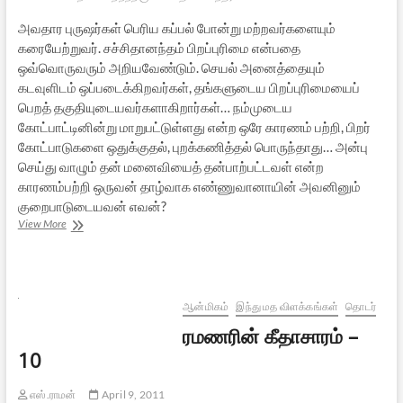
அவதார புருஷர்கள் பெரிய கப்பல் போன்று மற்றவர்களையும்
கரையேற்றுவர். சச்சிதானந்தம் பிறப்புரிமை என்பதை
ஒவ்வொருவரும் அறியவேண்டும். செயல் அனைத்தையும்
கடவுளிடம் ஒப்படைக்கிறவர்கள், தங்களுடைய பிறப்புரிமையைப்
பெறத் தகுதியுடையவர்களாகிறார்கள்… நம்முடைய
கோட்பாட்டினின்று மாறுபட்டுள்ளது என்ற ஒரே காரணம் பற்றி, பிறர்
கோட்பாடுகளை ஒதுக்குதல், புறக்கணித்தல் பொருந்தாது… அன்பு
செய்து வாழும் தன் மனைவியைத் தன்பாற்பட்டவள் என்ற
காரணம்பற்றி ஒருவன் தாழ்வாக எண்ணுவானாயின் அவனினும்
குறைபாடுடையவன் எவன்?
[பாகம்
View More
20]
மேலாம்
வாழ்வு,
உண்மை
காணல்
ஆன்மிகம்
இந்து மத விளக்கங்கள்
தொடர்
ரமணரின் கீதாசாரம் –
10
எஸ்.ராமன்
April 9, 2011