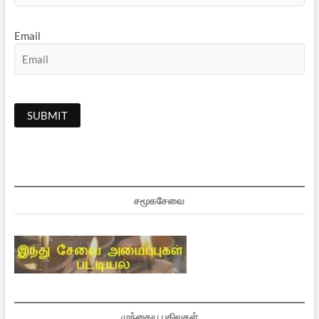
Email
சமூகசேவை
முந்தைய பதிவுகள்