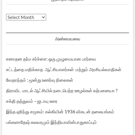
முந்தைய
பதிவுகள்
அண்மையவை
சனாதன தர்ம சர்ச்சை: ஒரு முழுமையான பார்வை
சட்டத்தை மதிக்காத ஆட்சியாளர்கள் மற்றும் அரசியல்வாதிகள்
வேதாந்தம் : மூன்று உணர்வு நிலைகள்
திராவிட மாடல் ஆட்சியில் நடைபெற்ற ஊழல்கள் கற்பனையா ?
சக்தி தத்துவம் – ஜடாயு உரை
இந்த ஹிந்து சமூகம்: கல்கியின் 1936 விகடன் தலையங்கம்
பங்களாதேஷ் கலவரமும் இந்தியாவின்பாதுகாப்பும்