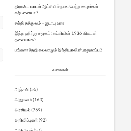
திராவிட மாடல் ஆட்சியில் நடைபெற்ற ஊழல்கள்
கற்பனையா ?
சக்தி தத்துவம் – ஜடாயு உரை
இந்த ஹிந்து சமூகம்: கல்கியின் 1936 விகடன்
தலையங்கம்
பங்களாதேஷ் கலவரமும் இந்தியாவின்பாதுகாப்பும்
வகைகள்
அஞ்சலி
(55)
அனுபவம்
(163)
அரசியல்
(769)
அறிவிப்புகள்
(92)
அறிவியல்
(57)