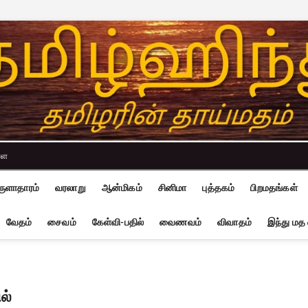
்ள
ுளாதாரம்
வரலாறு
ஆன்மிகம்
சினிமா
புத்தகம்
பிறமதங்கள்
வேதம்
சைவம்
கேள்வி-பதில்
வைணவம்
விவாதம்
இந்து மத
ல்