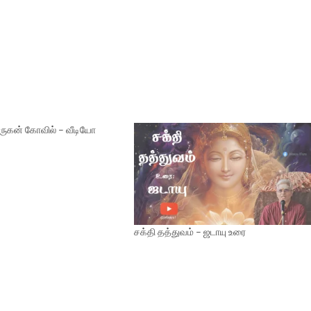
ருகன் கோவில் – வீடியோ
சக்தி தத்துவம் – ஜடாயு உரை