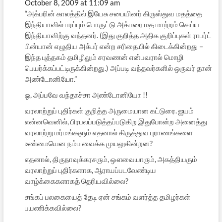
October 8, 2009 at 11:09 am
“அக்பரின் காலத்தில் இயேசு சபையினர் கிருஸ்துவ மதத்தை
இந்தியாவில் பரப்பும் பொருட்டு அக்பரை மத மாற்றம் செய்ய
இந்தியாவிற்கு வந்தனர். (இது குறித்த அதிக குறிப்புகள் ராபர்ட்
பின்யான் எழுதிய அக்பர் என்ற சரிதையில் கிடைக்கின்றது –
இந்த புத்தகம் தமிழிலும் சரவணன் என்பவரால் மொழி
பெயர்க்கப்பட்டிருக்கின்றது.) அப்படி வந்தவர்களில் ஒருவர் தான்
அண்டோனியோ.”
ஓ, அப்பவே வந்தாச்சா அண்டோனியோ !!
வரலாற்றுப் புதிர்கள் குறித்த அருமையான கட்டுரை. ஐயம்
என்னவெனில், பிரபலப்படுத்தப்படுகிற இதுபோன்ற அனைத்து
வரலாற்று மர்மங்களும் எதனால் கிருத்துவ புராணங்களை
உண்மையென நம்ப வைக்க முயலுகின்றன?
எதனால், திருநாவுக்கரசரும், ஔவையாரும், அகத்தியரும்
வரலாற்றுப் புதிர்களாக, ஆராயப்படவேண்டிய
வாழ்க்கைகளாகத் தெரியவில்லை?
சங்கப் பலகையைத் தேடி ஏன் சங்கம் வளர்த்த தமிழர்கள்
பயணிக்கவில்லை?