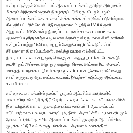
என்று எடுத்துக் கொண்டால் ஆவணப் படங்கள் குறித்த அறிமுகம்
மிகவும் அரிதாகவேதான் நிகழ்த்தப்படுகிறது. பெரும்பாலும்
ஆவணப்படங்கள் தொலைகாட்சிக்காகத்தான் எடுக்கப்படுகின்றன.
சில தியேட்டரில் வெளியிடுவதற்காகவும். இதில் IMAX தனி
அனுபவம். IMAX என்ற திரைப்பட வடிவம் சாகஸ பயணங்களை
ஆவணப்படுத்த உகந்த வடிவமாக தோன்றுகிறது. உலக சினிமாக்கள்
என்றால் மாற்று சினிமா, மற்றும் வேறு மொழியில் எடுக்கப்பட்ட
சீரியஸான திரைப்படங்கள் , கவித்துவமாக எடுக்கப்பட்ட
திரைப்படங்கள் என்று ஒரு வெகுஜன கருத்து நம்மிடையே உண்டு.
தவறேதும் இல்லை. அது ஒரு கருத்து நிலை, அவ்வளவே. ஆனால்
உலகத்தில் எடுக்கப்படும் மிகவும் முக்கியமான திரைவடிவமென்று
நான் கருதுவது ஆவணப்பட வடிவம். இவற்றை எடுப்பது அவ்வளவு
சுலபமில்லை.
என்னுடைய நண்பரின் நண்பர் ஒருவர் ஆப்பரிக்க காடுகளில்
மனைவியுடன் சுற்றித் திரிகிறார், பல வருடங்களாக – விலங்குகளின்
இன விருத்திக்கான குணாதிசயங்களைப் பற்றி ஆவணப்படம்
எடுப்பதற்காக. பல வருட உழைப்பும், நீண்ட ஆராய்ச்சியும், மன திடமும்
தேவைப்படுகிறது – சில ஆவணப் படங்கள் குறைத்த ஆராய்ச்சியை
முடிக்க மட்டுமே 4-5 வருடங்கள் கூட ஆகலாம். உலகத்தின்
ஆவணப்படங்களின் பொதுஜன பார்வைக்காக வைக்கப்படுபவை