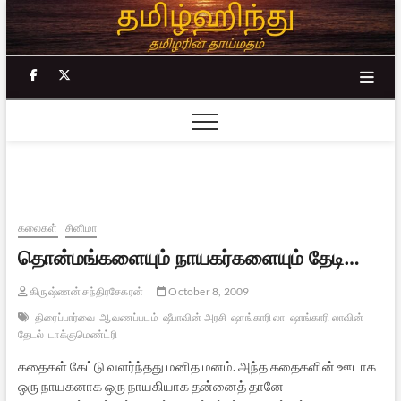
Skip
to
content
facebook
twitter
கலைகள்
சினிமா
தொன்மங்களையும் நாயகர்களையும் தேடி…
கிருஷ்ணன் சந்திரசேகரன்
October 8, 2009
திரைப்பார்வை
ஆவணப்படம்
ஷீபாவின் அரசி
ஷாங்காரி லா
ஷாங்காரி லாவின்
தேடல்
டாக்குமெண்ட்ரி
கதைகள் கேட்டு வளர்ந்தது மனித மனம். அந்த கதைகளின் ஊடாக
ஒரு நாயகனாக ஒரு நாயகியாக தன்னைத் தானே