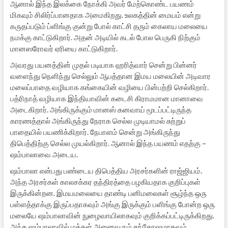
ஆனால் இந்த இலக்கை நோக்கி அவர் மேற்கொண்ட பயணம்
மிகவும் சிலிர்ப்பானதாக அமைகிறது. உலகத்தின் மையம் என்று
கருதப்படும் ப்ளிங்கு குன்று போல் காட்சி தரும் கைலாய மலையை
நமக்கு காட்டுகிறார். அதன் அடியில் கடல் போல பெருகி நிற்கும்
மானஸரோவர் ஏரியை காட்டுகிறார்.
அவரது பயனத்தின் முதல் படியாக ஹரித்வார் சென்று பின்னர்
வளைந்து நெளிந்து செல்லும் ஆபத்தான இமய மலையின் அடிவார
மலைப்பாதை வழியாக கங்கையின் வழியை பின்பற்றி செல்கிறார்.
பத்ரிநாத் வழியாக இந்தியாவின் கடைசி கிராமமான மானாவை
அடைகிறார். அங்கிருக்கும் மானஸ் கனவாய் மூடப்பட்டிருந்த
காரணத்தால் அங்கிருந்து நேராக செல்ல முடியாமல் சுற்றுப்
பாதையில் பயணிக்கிறார். நேபாளம் சென்று அங்கிருந்து
திபெத்திற்கு செல்ல முயல்கிறார். ஆனால் இந்த பயணம் எதற்கு –
ஷம்பாலாவை அடைய.
ஷம்பாலா என்பது பண்டைய திபெத்திய அரசர்களின் ராஜ்ஜியம்.
அந்த அரசர்கள் காலசக்கர தந்திரத்தை பழகியதாக குறிப்புகள்
இருக்கின்றன. இமயமலையை தாண்டி பனிமலைகள் சூழ்ந்த ஒரு
பள்ளத்தாக்கு இருப்பதாகவும் அங்கு இருக்கும் பளிங்கு போன்ற ஒரு
மலையே ஷம்பாலாவின் நுழைவாயிலாகவும் குறிக்கப்பட்டிருக்கிறது.
அந்த ஷம்பாலாவில் மக்கள் அனைவரும் சந்தோஷமாகவும்,