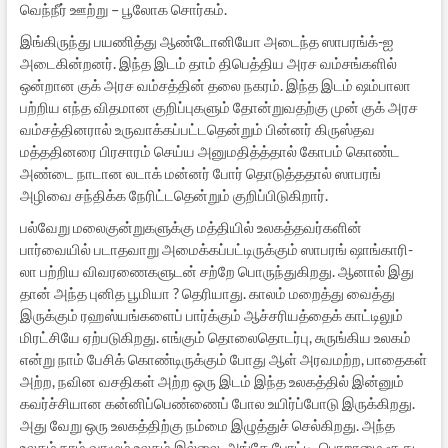
வெந்நீர் ஊற்று – பூலோக சொர்கம்.
இங்கிருந்து பயணித்து ஆண்டோனியோ அடைந்த ஸாபரங்க்-ஐ
அடைகின்றனர். இந்த இடம் தாம் திபெத்திய அரச வம்சங்களில்
ஒன்றான குக் அரச வம்சத்தின் தலை நகரம். இந்த இடம் ஷம்பாலா
பற்றிய எந்த விதமான குறிப்புகளும் தோன்றுவதற்கு முன் குக் அரச
வம்சத்தினரால் உருவாக்கப்பட்டதென்றும் பின்னர் கிருஸ்தவ
மத்ததினரை பிரசாரம் செய்ய அனுமதித்த்தால் கோபம் கொண்ட
அண்டை நாடான லடாக் மன்னர் போர் தொடுத்ததால் ஸாபரங்
அழிவை சந்திக்க நேரிட்டதென்றும் குறிப்பிடுகிறார்.
பல்வேறு மலைகுன்றுகளுக்கு மத்தியில் உலகத்தவர்களின்
பார்வையில் படாதவாறு அமைக்கப்பட்டிருக்கும் ஸாபரங் ஷாங்காரி-
லா பற்றிய விவரணைகளுடன் சற்றே பொருந்துகிறது. ஆனால் இது
தான் அந்த புனித பூமியா ? தெரியாது. காலம் மறைத்து வைத்து
இருக்கும் ரஹஸ்யங்களைப் பார்க்கும் ஆச்சரியத்தைக் காட்டிலும்
மிரட்சியே ஏற்படுகிறது. எங்கும் தொலைதொடர்பு, சுருங்கிய உலகம்
என்று நாம் பேசிக் கொண்டிருக்கும் போது ஆள் அரவமற்ற, பாதைகள்
அற்ற, நவின வசதிகள் அற்ற ஒரு இடம் இந்த உலகத்தில் இன்னும்
கவர்ச்சியான கன்னிப்பெண்ணைப் போல உயிர்ப்போடு இருக்கிறது.
அது வேறு ஒரு உலகத்திற்கு நம்மை இழுத்துச் செல்கிறது. அந்த
உலகம் நாம் வாழும் உலகம் இல்லை. அங்கே போட்டி, பொறாமை சூது