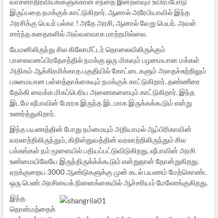
வாசனாதிரவியங்களுக்கான சந்தை இன்றளவும் உயிர்ப்போடு
இருப்பதை நமக்குக் காட்டுகிறார். ஆனால் அரேபியாவில் இந்த
அரசிக்கு பெயர் பல்கா ! அதே அரசி, ஆனால் வேறு பெயர். அவள்
சார்ந்த கதைகளில் அவ்வளவாக மாற்றமில்லை.
யேமனிலிருந்து சில கிலோமீட்டர் தொலைவிலிருக்கும்
பாலைவனப்பிரதேசத்தில் நமக்கு ஒரு மிகவும் பழமையான மக்கள்
அதிகம் ஆக்கிரமிக்காத பகுதியில் கோட்டைகளும் அதைச்சுற்றிலும்
பசுமையான பள்ளத்தாக்கையும் நமக்குக் காட்டுகிறார். தண்ணீரை
தேக்கி வைக்க மிகப்பெரிய அணைகளையும் காட்டுகிறார். இந்த
இடமே ஷீபாவின் பேரரசு இருந்த இடமாக இருக்கக்கூடும் என்று
உணர்த்துகிறார்.
இந்த பயணத்தின் போது நம்மையும் அறியாமல் ஆப்பிரிகாவின்
வரலாற்றிலிருந்தும், கிறிஸ்துவத்தின் வரலாற்றிலிருந்தும் சில
பக்கங்கள் நம் மூளையில் பதியப்பட்டுவிடுகிறது. ஷீபாவின் அரசி
உண்மையிலேயே இருந்திருக்க்க்கூடும் என்றுதான் தோன்றுகிறது.
ஏறக்குறைய 3000 ஆண்டுகளுக்கு முன் கடல் பயணம் மேற்கொண்ட
ஒரு பெண் அரசியைக் நினைக்கையில் ஆச்சரியம் மேலோங்குகிறது.
இந்த
தொன்மத்தைக்