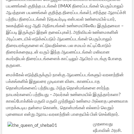
பயணங்கள் குறித்த படங்கள் (IMAX திரைப்படங்கள் பெரும்பாலும்
ஆபத்தான பயணங்கள் குறித்த திரைப்படங்கள்), சரித்தர ஆராய்ச்சி
பற்றிய திரைப்படங்கள் (நெஃபர்டிடி என்பவள் உண்மையில் யார்,
உலகத்தில் ஏழு ஆதி அதிசயங்கள் உண்மையிலேயே இருந்தனவா –
இப்படி இருக்கும் இதன் தலைப்புகள்). அறிவியல் உண்மைகளின்
அடிப்படையில் எடுக்கப்படும் ஆவணப்படங்கள் பெரும்பாலும்
திரையரங்குகளை எட்டுவதில்லை. பல சமயம் கட்டிப்போடும்
திரைக்கதையுடன் வரும் இந்த ஆவணப்படங்கள் மலிவான
கமர்ஷியல் திரைப்படங்களைக் காட்டிலும் ஆயிரம் மடங்கு போதை
தருவன.
மைக்கேல் எடுத்திருக்கும் நான்கு ஆவணப்படங்களும் வரலாற்றின்
பக்கங்களில் இதுவரை முடிவான விடை காணப்படாத
தொன்மங்களைப் பற்றியது. அந்த தொன்மங்களை சார்ந்த
நாயகர்களைப் பற்றியது – அவர்கள் உண்மையில் இருந்தார்களா?
காலப்போக்கில் மருவி மருவி முற்றிலும் உண்மை அல்லாத புணைவாக
மாறக்கூடிய தன்மை கொண்ட தொன்மங்கள் எல்லாம் வெறும்
புணைவா என்று ஆராய வரலாற்றின் பாதையில் பின் செல்கிறார்.
முதலாவது
ஷீபாவின் அரசி.