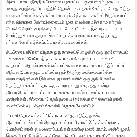
அடையாளப்படுத்திக் கொள்ள பழக்கப்பட்டதுதான் நம்முடைய
மனது. குழந்தைபிராயத்தில் தொன்ம கதைகள் கேட்கும்போது அந்த
கதைகளின் நம்பகத்தன்மையையும் அந்த நாயகனின் இருப்பையும்
எந்த விதமான கேள்விகளையும் முன் வைக்காமலே நாம் ஏற்றுக்
கொள்கிறோம். குழந்தைப்பிராயமென்றில்லை, இன்று கூட மனம்
சோர்ந்து போன தருணங்களில் நமக்கு பக்க பலமாக இருப்பது
ஏற்கனவே நிகழ்த்தப்பட்ட மனித சாகஸங்கள்.
திடீரென பளீரென விடிந்த ஒரு காலைப்பொழுதில் ஒரு ஞானோதயம்
– உண்மையிலேயே இந்த சாகஸங்கள் நிகழ்த்தப்பட்டனவா?
கூறப்பட்ட தொன்மங்கள் எல்லாம் உண்மையானவையா? இப்படிப்பட்ட
அற்புத இடங்களும் மனிதர்களும் இருந்து உண்மையா? சில
கதாபாத்திரங்கள் இதிகாச புராணங்களில் ஒரு குறீயீடாகவே
தோற்றுவிக்கப்பட்டதாக ஒரு சாரார் கூறும் கருத்து உண்டு.
அப்படியென்றால் நம்முடைய கதை நாயகர்கள் உண்மையான
மனிதர்கள் இல்லையா? ஏறக்குறைய இதே போன்ற கேள்வி தான்
மைக்கெல் வுட்-க்கும் தோன்றியிருக்க வேண்டும்.
பி பி சி தொலைக்காட்சிக்காக மனிதர் எடுத்த நான்கு
ஆவணப்படங்களின் தொகுப்பைப் பற்றி தான் இந்தக் கட்டுரை.
மொத்தம் நான்கு ஆவணப்படங்கள் நான்கு மணி நேரம். அதில் முதல்
இரண்டு மட்டும் இந்த கட்டுரையில். பொதுவாக உலக சினிமாக்கள்