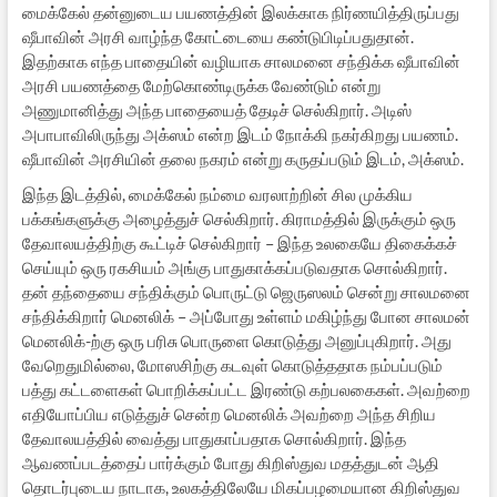
மைக்கேல் தன்னுடைய பயணத்தின் இலக்காக நிர்ணயித்திருப்பது
ஷீபாவின் அரசி வாழ்ந்த கோட்டையை கண்டுபிடிப்பதுதான்.
இதற்காக எந்த பாதையின் வழியாக சாலமனை சந்திக்க ஷீபாவின்
அரசி பயணத்தை மேற்கொண்டிருக்க வேண்டும் என்று
அணுமானித்து அந்த பாதையைத் தேடிச் செல்கிறார். அடிஸ்
அபாபாவிலிருந்து அக்ஸம் என்ற இடம் நோக்கி நகர்கிறது பயணம்.
ஷீபாவின் அரசியின் தலை நகரம் என்று கருதப்படும் இடம், அக்ஸம்.
இந்த இடத்தில், மைக்கேல் நம்மை வரலாற்றின் சில முக்கிய
பக்கங்களுக்கு அழைத்துச் செல்கிறார். கிராமத்தில் இருக்கும் ஒரு
தேவாலயத்திற்கு கூட்டிச் செல்கிறார் – இந்த உலகையே திகைக்கச்
செய்யும் ஒரு ரகசியம் அங்கு பாதுகாக்கப்படுவதாக சொல்கிறார்.
தன் தந்தையை சந்திக்கும் பொருட்டு ஜெருஸலம் சென்று சாலமனை
சந்திக்கிறார் மெனலிக் – அப்போது உள்ளம் மகிழ்ந்து போன சாலமன்
மெனலிக்-ற்கு ஒரு பரிசு பொருளை கொடுத்து அனுப்புகிறார். அது
வேறெதுமில்லை, மோஸசிற்கு கடவுள் கொடுத்ததாக நம்பப்படும்
பத்து கட்டளைகள் பொறிக்கப்பட்ட இரண்டு கற்பலகைகள். அவற்றை
எதியோப்பிய எடுத்துச் சென்ற மெனலிக் அவற்றை அந்த சிறிய
தேவாலயத்தில் வைத்து பாதுகாப்பதாக சொல்கிறார். இந்த
ஆவணப்படத்தைப் பார்க்கும் போது கிறிஸ்துவ மதத்துடன் ஆதி
தொடர்புடைய நாடாக, உலகத்திலேயே மிகப்பழமையான கிறிஸ்துவ