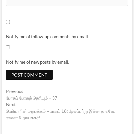
Notify me of follow-up comments by email.
Notify me of new posts by email.
Post
Previous
Previous
post:
போகப் போகத் தெரியும் – 37
navigation
Next
Next
post:
பெரியாரின் மறுபக்கம் – பாகம் 18: தேசப்பற்று இல்லாத ஈ.வே.
ராமசாமி நாயக்கர்!