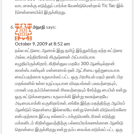
வாடகைக்கு எடுத்துப் பார்க்க வேண்டுமென்றால் Tic Tac-இல்
(சென்னையில்) இருக்கிறது.
அநாநி
says:
October 9, 2009 at 8:52 am
நல்ல கட்டுரை. ஆனால் இது தமிழ் இந்துவிற்கு ஏற்ற கட்டுரை
அல்ல. சந்திரசேகர் கிருஷ்ணன் அப்பாவியாக
எழுதியிருக்கிறார். கிறிஸ்துவ மதமே 300 ஆண்டில்தான்
கான்ஸ்டாண்டின் மன்னனால் தன் ஆட்சியை ஒற்றுமையாக
வைப்பதற்காக உருவாக்கப் பட்ட ஒரு அரசியல் மதம் தான். பிற
மதங்களில் உள்ள உருப்படியான விஷயங்கள் பலவற்றையும்,
பாகன் மத நம்பிக்கைகள் சிலவற்றையும் சேர்த்து பைபிள் என்று
ஒரு கட்டுக்கதையை உருவாக்கி இன்று உலகத்தையே
அடிமையாக்கி வருகிறார்கள். எங்கே இந்த மதத்திற்கு ஆயிரம்
ஆண்டும் தொன்மை இல்லையே என்று சொல்லி விடுவார்களோ
என்பதற்காக இப்படி எல்லாம் டாக்குமெண்டரிகள் எடுத்து
மக்களிடம் கிறிஸ்துவத்திற்கு பல்லாயிரக்கணக்கான ஆண்டு
தொன்மை இருக்கிறது என்று நம்ப வைக்க எடுக்கப் பட்ட ஒரு