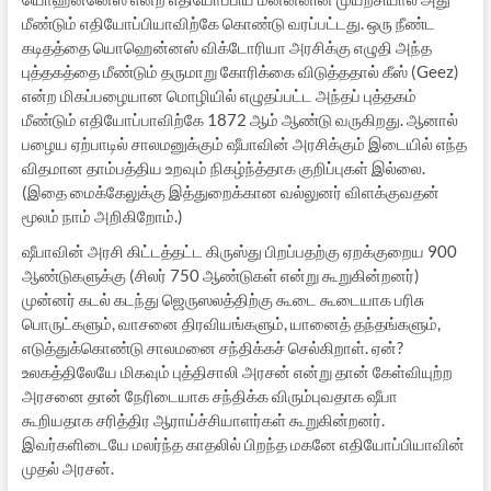
மீண்டும் எதியோப்பியாவிற்கே கொண்டு வரப்பட்டது. ஒரு நீண்ட
கடிதத்தை யொஹென்னஸ் விக்டோரியா அரசிக்கு எழுதி அந்த
புத்தகத்தை மீண்டும் தருமாறு கோரிக்கை விடுத்ததால் கீஸ் (Geez)
என்ற மிகப்பழையான மொழியில் எழுதப்பட்ட அந்தப் புத்தகம்
மீண்டும் எதியோப்பாவிற்கே 1872 ஆம் ஆண்டு வருகிறது. ஆனால்
பழைய ஏற்பாடில் சாலமனுக்கும் ஷீபாவின் அரசிக்கும் இடையில் எந்த
விதமான தாம்பத்திய உறவும் நிகழ்ந்த்தாக குறிப்புகள் இல்லை.
(இதை மைக்கேலுக்கு இத்துறைக்கான வல்லுனர் விளக்குவதன்
மூலம் நாம் அறிகிறோம்.)
ஷீபாவின் அரசி கிட்டத்தட்ட கிருஸ்து பிறப்பதற்கு ஏறக்குறைய 900
ஆண்டுகளுக்கு (சிலர் 750 ஆண்டுகள் என்று கூறுகின்றனர்)
முன்னர் கடல் கடந்து ஜெருஸலத்திற்கு கூடை கூடையாக பரிசு
பொருட்களும், வாசனை திரவியங்களும், யானைத் தந்தங்களும்,
எடுத்துக்கொண்டு சாலமனை சந்திக்கச் செல்கிறாள். ஏன்?
உலகத்திலேயே மிகவும் புத்திசாலி அரசன் என்று தான் கேள்வியுற்ற
அரசனை தான் நேரிடையாக சந்திக்க விரும்புவதாக ஷீபா
கூறியதாக சரித்திர ஆராய்ச்சியாளர்கள் கூறுகின்றனர்.
இவர்களிடையே மலர்ந்த காதலில் பிறந்த மகனே எதியோப்பியாவின்
முதல் அரசன்.