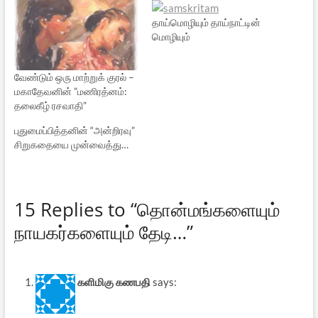
தாய்மொழியும் தாய்நாட்டின்
மொழியும்
வேண்டும் ஒரு மாற்றுக் குரல் –
மகாதேவனின் ”மணிரத்னம்:
தலைகீழ் ரசவாதி”
புதுமைப்பித்தனின் “அன்றிரவு”
சிறுகதையை முன்வைத்து…
15 Replies to “தொன்மங்களையும்
நாயகர்களையும் தேடி…”
களிமிகு கணபதி
says: