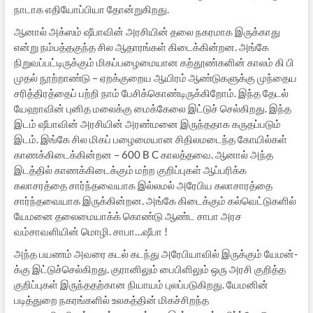
நாடாக எதியோப்பியா தோன்றுகிறது.
ஆனால் அக்ஸம் ஷீபாவின் அரசியின் தலை நகரமாக இருக்காது
என்று நம்பத்தகுந்த சில ஆதாரங்கள் கிடைக்கின்றன. அங்கே
நிறுவப்பட்டிருக்கும் மிகப்பழைமையான கற்தூண்களின் காலம் கி பி
முதல் நூற்றாண்டு – ஏறக்குறைய ஆயிரம் ஆண்டுகளுக்கு முந்தைய
சரித்திரத்தைப் பற்றி நாம் பேசிக்கொண்டிருக்கிறோம். இந்த தேடல்
யேஹாவின் புனித மலைக்கு மைக்கேலை இட்டுச் செல்கிறது. இந்த
இடம் ஷீபாவின் அரசியின் அரண்மனை இருந்ததாக கருதப்படும்
இடம். இங்கே சில மிகப் பழைமையான சிதிலமடைந்த கோயில்கள்
காணக்கிடைக்கின்றன – 600 B C காலத்தவை. ஆனால் அந்த
இடத்தில் காணக்கிடைக்கும் மற்ற குறிப்புகள் ஆப்பரிக்க
கலாசரத்தை சார்ந்தவையாக இல்லமல் அரேபிய கலாசாரத்தை
சார்ந்தவையாக இருக்கின்றன. அங்கே கிடைக்கும் கல்வெட்டுகளில்
யேமனை தலைமையாக்க் கொண்டு ஆண்ட சாபா அரச
வம்சாவளியின் மொழி. சாபா…ஷீபா !
அந்த பயணம் அவரை கடல் கடந்து அரேபியாவில் இருக்கும் யேமன்-
க்கு இட்டுச்செல்கிறது. குரானிலும் பைபிளிலும் ஒரு அரசி குறித்த
குறிப்புகள் இருந்ததற்கான நியாயம் புலப்படுகிறது. யேமனின்
படித்துறை நகரங்களில் உலகத்தின் மிகச்சிறந்த