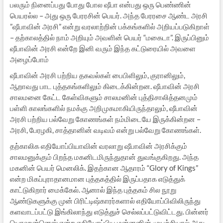
பலரும் நினைப்பது போது போல ஷீபா என்பது ஒரு பெண்ணின்
பெயரல்ல – அது ஒரு பேரரசின் பெயர். அந்த பேரரசை ஆண்ட அரசி
”ஷீபாவின் அரசி” என்று வரலாற்றின் பக்கங்களில் அறியப்படுகிறாள்
– தற்காலத்தில் நாம் அறியும் அவளின் பெயர் “மகைடா”. இருப்பினும்
ஷீபாவின் அரசி என்றே இனி வரும் இந்த கட்டுரையில் அவளை
அழைப்போம்
ஷீபாவின் அரசி பற்றிய தகவல்கள் பைபிளிலும், குரானிலும்,
ஆறாவது பாட புத்தகங்களிலும் கிடைக்கின்றன. ஷீபாவின் அரசி
சாலமனை கேட்ட கேள்விகளும் சாலமனின் புத்திசாலித்தனமும்
பள்ளி காலங்களில் நமக்கு அறிமுகமாகியிருந்தாலும், ஷீபாவின்
அரசி பற்றிய பல்வேறு கோணங்கள் நம்மிடையே இருக்கின்றன –
அரசி, பேரழகி, சாத்தானின் வடிவம் என்று பல்வேறு கோணங்கள்.
தற்காலிக எதியோப்பியாவின் வரலாறு ஷீபாவின் அரசிக்கும்
சாலமனுக்கும் பிறந்த மகனிடமிருந்துதான் துவங்குகிறது. அந்த
மகனின் பெயர் மெனலிக். இதற்கான ஆதாரம் “Glory of Kings”
என்ற மிகப்புராதானமான புத்தகத்தில் இருப்பதாக எடுத்துக்
காட்டுகிறார் மைக்கேல். ஆனால் இந்த புத்தகம் சில நூறு
ஆண்டுகளுக்கு முன் பிரிட்டிஷ்காரர்களால் எதியோப்பிவிலிருந்து
களவாடப்பட்டு இங்கிலாந்து எடுத்துச் செல்லப்பட்டுவிட்டது. பின்னர்
யொஹன்னெஸ் என்ற எதியோப்பிய மன்னனின் முயற்சியால் அது