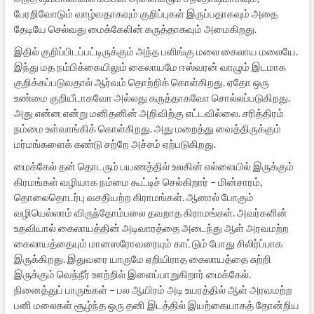
பேரறிவோடும் வாழ்வதாகவும் குறிப்புகள் இருப்பதாகவும் அதை
தேடியே செல்வது மைக்கேலின் கருத்தாகவும் அமைகிறது.
இதில் குறிப்பிடப்பட்டிருக்கும் அந்த பளிங்கு மலை கைலாய மலையே.
இந்து மத நம்பிக்கையிலும் கைலாயமே ஈஸ்வரன் வாழும் இடமாக
குறிக்கப்படுவதால் ஆர்வம் தொற்றிக் கொள்கிறது. ஏதோ ஒரு
உண்மை குறியீடாகவோ அல்லது கருத்தாகவோ சொல்லப்படுகிறது.
அது என்ன என்று மனிதனின் அறிவிற்கு எட்டவில்லை. சரித்திரம்
நம்மை உள்வாங்கிக் கொள்கிறது. அது மறைத்து வைத்திருக்கும்
மர்மங்களைக் கண்டு சற்றே அச்சம் ஏற்படுகிறது.
மைக்கேல் தன் தொடரும் பயணத்தில் உலகின் எல்லையில் இருக்கும்
கிரமங்கள் வழியாக நம்மை கூட்டிச் செல்கிறார் – மின்சாரம்,
தொலைதொடர்பு வசதியற்ற கிராமங்கள். ஆனால் போகும்
வழியெல்லாம் விருந்தோம்பலை தவறாத கிராமங்கள். அவர்களின்
உதவியால் கைலாயத்தின் அடிவாரத்தை அடைந்து ஆள் அரவமற்ற
கைலாயத்தையும் மானஸரோவரையும் காட்டும் போது சிலிர்ப்பாக
இருக்கிறது. இதுவரை யாருமே ஏறியிராத கைலாயத்தை சுற்றி
இருக்கும் வெந்நீர் ஊற்றில் இளைப்பாறுகிறார் மைக்கேல்.
நினைத்துப் பாருங்கள் – பல ஆயிரம் அடி உயரத்தில் ஆள் அரவமற்ற
பனி மலைகள் சூழ்ந்த ஒரு தனி இடத்தில் இயற்கையாகத் தோன்றிய