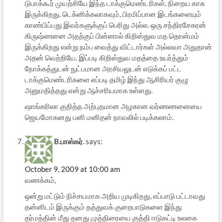
டுபாக்கூர் முயற்சியே இந்த டாக்குமெண்டரிகள். நிறைய காசு
இருக்கிறது. டெக்னிக்கலாகவும், பிரமிப்பான இடங்களையும்
காண்பிப்பது இவர்களுக்குப் பெரிது அல்ல. ஒரு சந்திரசேகரன்
கிருஷ்ணனை அதற்குப் பின்னால் கிறிஸ்துவ மத தொன்மம்
இருக்கிறது என்று நம்ப வைத்து விட்டார்கள் அல்லவா அதுதான்
அதன் வெற்றியே. இப்படி கிறிஸ்துவ மதத்தை உயர்த்தும்
நோக்கத்துடன் நுட்பமான அரசியலுடன் எடுக்கப் பட்ட
டாக்குமெண்டரிகளை எப்படி தமிழ் இந்து ஆசிரியர் குழு
அனுமதித்தது என்று ஆச்சரியமாக உள்ளது.
ஷாங்கரிலா குறித்த அற்புதமான அழகான வர்ணணனையை
ஜெயமோகனது பனி மனிதன் நாவலில் படிக்கலாம்.
B.பாஸ்கர்.
says:
October 9, 2009 at 10:00 am
வணக்கம்,
ஒன்று மட்டும் நிச்சயமாக அறிய முடிகிறது, எப்பாடு பட்டாவது
தன்னிடம் இருக்கும் தத்துவக் குறைபாடுகளை இந்து
தர்மத்தின் மீது தனது முத்திரையை குத்தி ஈடுகட்டி உலகை