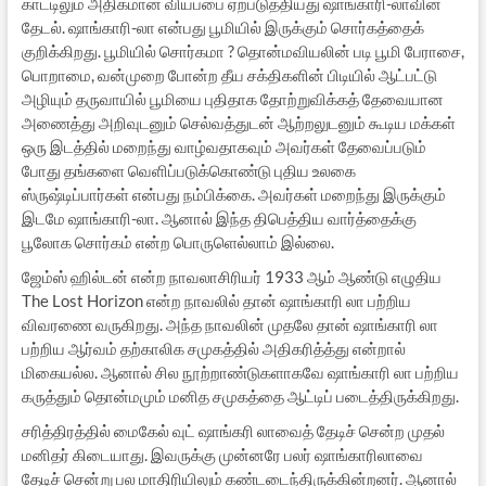
காட்டிலும் அதிகமான வியப்பை ஏற்படுத்தியது ஷாங்காரி-லாவின்
தேடல். ஷாங்காரி-லா என்பது பூமியில் இருக்கும் சொர்கத்தைக்
குறிக்கிறது. பூமியில் சொர்கமா ? தொன்மவியலின் படி பூமி பேராசை,
பொறாமை, வன்முறை போன்ற தீய சக்திகளின் பிடியில் ஆட்பட்டு
அழியும் தருவாயில் பூமியை புதிதாக தோற்றுவிக்கத் தேவையான
அணைத்து அறிவுடனும் செல்வத்துடன் ஆற்றலுடனும் கூடிய மக்கள்
ஒரு இடத்தில் மறைந்து வாழ்வதாகவும் அவர்கள் தேவைப்படும்
போது தங்களை வெளிப்படுக்கொண்டு புதிய உலகை
ஸ்ருஷ்டிப்பார்கள் என்பது நம்பிக்கை. அவர்கள் மறைந்து இருக்கும்
இடமே ஷாங்காரி-லா. ஆனால் இந்த திபெத்திய வார்த்தைக்கு
பூலோக சொர்கம் என்ற பொருளெல்லாம் இல்லை.
ஜேம்ஸ் ஹில்டன் என்ற நாவலாசிரியர் 1933 ஆம் ஆண்டு எழுதிய
The Lost Horizon என்ற நாவலில் தான் ஷாங்காரி லா பற்றிய
விவரணை வருகிறது. அந்த நாவலின் முதலே தான் ஷாங்காரி லா
பற்றிய ஆர்வம் தற்காலிக சமுகத்தில் அதிகரித்த்து என்றால்
மிகையல்ல. ஆனால் சில நூற்றாண்டுகளாகவே ஷாங்காரி லா பற்றிய
கருத்தும் தொன்மமும் மனித சமுகத்தை ஆட்டிப் படைத்திருக்கிறது.
சரித்திரத்தில் மைகேல் வுட் ஷாங்கரி லாவைத் தேடிச் சென்ற முதல்
மனிதர் கிடையாது. இவருக்கு முன்னரே பலர் ஷாங்காரிலாவை
தேடிச் சென்று பல மாதிரியிலும் கண்டடைந்திருக்கின்றனர். ஆனால்