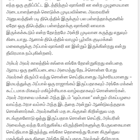
எந்த ஒரு குறிப்பிட்ட இடத்திற்கும் ஷாங்கரி லா என்ற முழுமையான
அடையாளத்தைக் கொடுக்க முடியவில்லை. அவரவரின்
அனுபவத்தின் படி திபெத்தில் இருக்கும் பல பள்ளத்தாக்குகளில்
ஏதோ ஒரு திபெத்திய பள்ளத்தாக்கு ஷாங்கரி லாவாக
இருக்கக்கூடும் என்ற தோற்றமே அன்றி முடிவான கருத்து எதுவும்
கிடையாது. ஆனால் திபெத்தில் வாழும் பூர்வீக குடிமக்கள்
மலைகளுக்கு அப்பால் ஷாங்கரி லா இன்றும் இருக்கின்றது என்று
தீவிரமாக நம்புகின்றனர்.
அக்பர் அவர் காலத்தில் கங்கை எங்கே தோன்றுகிறது என்பதை
ஆராய ஒரு தனிப்படையை அமைத்து தேடச்சொன்ன போது
அவர்கள் திரும்பி வந்து சொன்ன செய்தியானது ஆச்சரியமானது –
இமயத்துக்கு அப்பால் ஒரு ராஜாங்கம் இருப்பதாகவும் அங்கே மக்கள்
கூட்டமாக மிகவும் மகிழ்ச்சியாக வாழ்வதாகவும் சொன்னார்கள்.
அவர் அரசவை மக்கள் அந்த இடம் ”ஷம்பாலா” என்றும் மிகப்பழமை
வாய்ந்த அரச வம்சம் அந்த இடத்தை அன்றும் ஆண்டுவந்ததாக
சொன்னார்கள். அவர்களின் மத சடங்குகள் கிறிஸ்துவ மத
சடங்குகளோடு ஒத்து இருப்பதாக சொன்ன செய்தி, அக்பரின்
அவைக்கு வந்த போர்துகிஸ்ய விருந்தினர்களுக்கு பேருவகையான
செய்தியாக இருந்த்து. எங்கோ தொலைந்து போன கிருஸ்துவ
மதத்தின் ஒரு கிளை அங்கே இருப்பதாக அவர்கள் தீவிரமாக