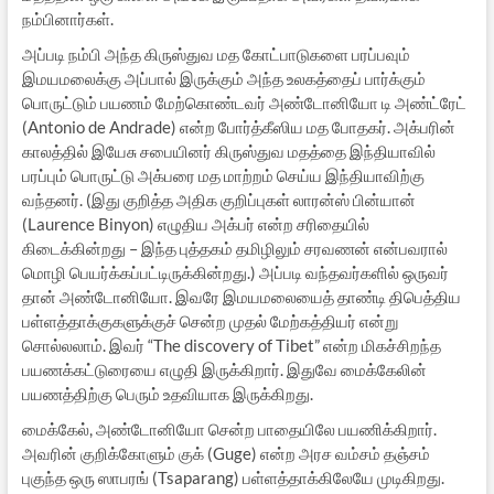
நம்பினார்கள்.
அப்படி நம்பி அந்த கிருஸ்துவ மத கோட்பாடுகளை பரப்பவும்
இமயமலைக்கு அப்பால் இருக்கும் அந்த உலகத்தைப் பார்க்கும்
பொருட்டும் பயணம் மேற்கொண்டவர் அண்டோனியோ டி அண்ட்ரேட்
(Antonio de Andrade) என்ற போர்த்கீஸிய மத போதகர். அக்பரின்
காலத்தில் இயேசு சபையினர் கிருஸ்துவ மதத்தை இந்தியாவில்
பரப்பும் பொருட்டு அக்பரை மத மாற்றம் செய்ய இந்தியாவிற்கு
வந்தனர். (இது குறித்த அதிக குறிப்புகள் லாரன்ஸ் பின்யான்
(Laurence Binyon) எழுதிய அக்பர் என்ற சரிதையில்
கிடைக்கின்றது – இந்த புத்தகம் தமிழிலும் சரவணன் என்பவரால்
மொழி பெயர்க்கப்பட்டிருக்கின்றது.) அப்படி வந்தவர்களில் ஒருவர்
தான் அண்டோனியோ. இவரே இமயமலையைத் தாண்டி திபெத்திய
பள்ளத்தாக்குகளுக்குச் சென்ற முதல் மேற்கத்தியர் என்று
சொல்லலாம். இவர் “The discovery of Tibet” என்ற மிகச்சிறந்த
பயணக்கட்டுரையை எழுதி இருக்கிறார். இதுவே மைக்கேலின்
பயணத்திற்கு பெரும் உதவியாக இருக்கிறது.
மைக்கேல், அண்டோனியோ சென்ற பாதையிலே பயணிக்கிறார்.
அவரின் குறிக்கோளும் குக் (Guge) என்ற அரச வம்சம் தஞ்சம்
புகுந்த ஒரு ஸாபரங் (Tsaparang) பள்ளத்தாக்கிலேயே முடிகிறது.