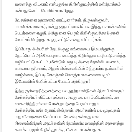
வளைத்து விடலாம் என்பதுவே கிறிஸ்துவத்தின் உள்நோக்கம்
என்பது வெட்ட வெளிச்சமாகிறது.
வேதங்களை உதாரணம் காட்டினார்கள், திருவள்ளுவர்,
மாணிக்க வாசகர், என்று ஒரு பட்டியலில் பல இந்து மகான்களின்
பெயர்களை எழுதி அத்துனை பெரும் கிறிஸ்துவத்தால் தான்
மோட்சம் பெற்றதாக ஒரு கட்டுக்கதை விட்டார்கள்.
இப்போது அக்பரின் தேடல் குழு கங்கையை இமயத்துக்கு
தேடப்போய் அங்கே பழமை வாய்ந்த கிறிஸ்துவ வழிபாடு சார்ந்த
வழிப்பாட்டு கூட்டம், மீண்டும் மறுபடி அதை நோக்கி பயணம்,
கைலாய தரிசனம், அதன் பின்னணியில் அந்த மர்ம நபர்களின்
வாழ்க்கை, இப்படி கொஞ்சம் கொஞ்சமாக கைலாயமும்
இயேசுவின் பேரில் பட்டா போடப் படுகிறதா?
இந்த குள்ளநரித்தனத்தை பல நூற்றாண்டுகள் ஆன பின்னரும்
மேற்கத்தியர் விட்டபாடில்லை . நமது பல பாரம்பரியங்கள், பல
உலக சரித்திரங்கள் போன்றவற்றை பெரும்பாலும்
மேற்கத்தியவரே ஆராய்கின்றனர், அவர்களின் பல முடிவுகள்
மறு விசாரணை செய்யப்பட வேண்டி உள்ளது என
நினைக்கிறேன் .அவர்களின் நோக்கமே உலகத்தின் அனைத்து
கலாச்சாரமும் கிறிஸ்துவுக்கு பின்னால் என்பதாக