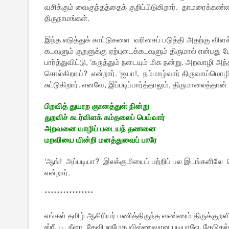
வசிக்கும் வைகுந்தத்தைக் குறிப்பிடுகிறார். தாமரைக்க
திருநாமங்கள்.
இந்த எடுத்துக் காட்டுகளை வரிசைப் படுத்தி அதற்கு விளக
கடவுளும் குறளுக்கு ஏற்புடைக்கடவுளும் திருமால் என்பது பே
பார்த்துவிட்டு, ‘கருத்தும் நடையும் மிக நன்று. அறவாழ
சொல்கிறாய்? என்றார். ‘ஐயா!, நம்மாழ்வார் திருவாய
சுட்டுகிறார். எனவே, இப்படிப்பார்த்தாலும், திருமாலைத்தான் 
பிறவித் துயரற ஞானத்துள் நின்று
துறவிச் சுடர்விளக் கம்தலைப் பெய்வார்
அறவனை யாழிப் படையந் தணனை
மறவியை யின்றி மனத்துவைப் பாரே
‘ஆங்! அப்படியா? இலக்குமியைப் பற்றிப் பல இடங்களிலே
என்றார்.
****************
எங்கள் தமிழ் ஆசிரியர் பணித்திருந்த வண்ணம் திருக்குறளி
ஸ்ரீ, பூ, நீளா தேவி ஸமேத விஷ்ணுவான படியாலே, தேடுதல் 