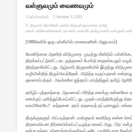
வள்ளுவமும் வைணவமும்
ஆர்.சௌந்தர்
January 3, 2011
திருமால்
நீளாதேவி
பரணர்
திருவள்ளுவமாலை
தமிழ்
புலவர்
காரிக்கண்ணனார்
நாயனார்
வால்மீகி
நான்முகனார்
வள்ளுவர்
எண
[1950களில் ஒரு பள்ளியில் மாணவனின் அனுபவம்]
வேனிற்கால ஆண்டு விடுமுறை முடிந்து மீண்டும் பள்ளிக்க
திறக்கப்பட்டுவிட்டன. குத்தாலம் போர்டு ஹைஸ்கூலும் வழக
திறந்தாகிவிட்டது. ஆழ்வார் திருநகரியில் இருந்து விடுமு
வழியின்றித் திரும்பிவந்தேன். அடுத்த வகுப்புதான் என்றால
ஞானசம்பந்தம் அவர்களே ஐந்தாம் பாரத்திலும் தமிழ் ஆசிரி
தமிழ்ப் புத்தகத்தை ஆவலாகப் பிரித்த எனக்கு என்னவோ 
எனக்குப் புளித்துப்போய்விட்டது. முதல் பாரத்திலிருந்த
வாயிலோயே!’ எத்தனை தரம் கதவைத் தட்டினாலும், எங்கள் 
திருக்குறளும் அப்படித்தான். வள்ளுவர் உலகிற்கு என்ன 
திறமையென நிர்ணயிக்கப்பட்டிருந்த காலம் அது. ‘பிற’ என்ற
என்று எல்லா வினாத்தாள்களிலும் ஒரே மாதிரியான கேள்விக