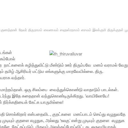
்குணத்தான்
தேவர்
திருநாமம்
வைணவம்
ஸஹஸ்ரநாமம்
சைவம்
இலக்குமி
திருக்குறள்
ப
ூடங்கள்
்கம்போல்
றை நாட்களைக் கழித்துவிட்டு மீண்டும் ஊர் திரும்பவே மனம் வராமல் வேறு
ும் தமிழ் ஆசிரியர் மட்டும எங்களுக்கு மாறவேயில்லை. திரு.
யராக வந்தார்.
ஏமாற்றம்தான். ஒரு சிலம்பை வைத்துக்கொண்டு வாதாடும் பாடல்கள்.
ு தொடர்ந்து இதே கதைதான் வந்துகொண்டிருக்கிறது. ‘வாயிலோயே!
நிர்க்கதியைக் கேட்க யாருமில்லை!
செய்தி சொல்கிறார் என்பதைவிட, குறட்களை மனப்பாடம் செய்து எழுதுவதே
ு முடியும் குறளை எழுதுக, அல்லது ‘உலகு’ என்று முடியும் குறளை எழுதுக
ளே கேட்கப்படும். மிகவும் அலுத்துப்போய்விட்டது. ஒருவழியாகத்