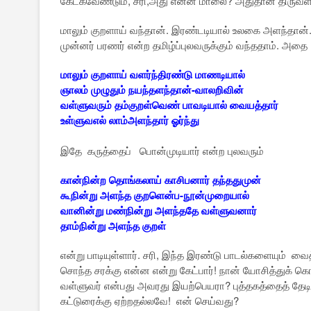
கேட்கவேண்டும், சரி,அது என்ன மாலை? அதுதான் திருவ
மாலும் குறளாய் வந்தான். இரண்டடியால் உலகை அளந்தான்
முன்னர் பரணர் என்ற தமிழ்ப்புலவருக்கும் வந்ததாம். அத
மாலும் குறளாய் வளர்ந்திரண்டு மாணடியால்
ஞாலம் முழுதும் நயந்தளந்தான்-வாலறிவின்
வள்ளுவரும் தம்குறள்வெண் பாவடியால் வையத்தார்
உள்ளுவஎல் லாம்அளந்தார் ஓர்ந்து
இதே கருத்தைப் பொன்முடியார் என்ற புலவரும்
கான்நின்ற தொங்கலாய் காசிபனார் தந்ததுமுன்
கூநின்று அளந்த குறளென்ப-நூன்முறையால்
வானின்று மண்நின்று அளந்ததே வள்ளுவனார்
தாம்நின்று அளந்த குறள்
என்று பாடியுள்ளார். சரி, இந்த இரண்டு பாடல்களையும் வை
சொந்த சரக்கு என்ன என்று கேட்பார்! நான் யோசித்துக் கொ
வள்ளுவர் என்பது அவரது இயற்பெயரா? புத்தகத்தைத் தே
கட்டுரைக்கு ஏற்றதல்லவே! என் செய்வது?