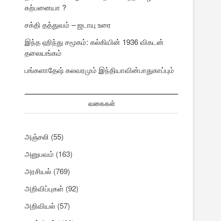
கற்பனையா ?
சக்தி தத்துவம் – ஜடாயு உரை
இந்த ஹிந்து சமூகம்: கல்கியின் 1936 விகடன்
தலையங்கம்
பங்களாதேஷ் கலவரமும் இந்தியாவின்பாதுகாப்பும்
வகைகள்
அஞ்சலி
(55)
அனுபவம்
(163)
அரசியல்
(769)
அறிவிப்புகள்
(92)
அறிவியல்
(57)