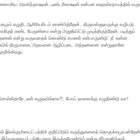
ண்ணனாகிய அரவிந்தாக்ஷன், புண்டரீகாக்ஷன் என்பன ஸஹஸ்ரநாமத்தில் வரும
்கமும் எழுதி, ஆசிரியரிடம் காண்பித்தேன். திருவள்ளுவருக்கு வழிபடு
ரறிஞர் கண்ட பேருண்மை என்று அறுதியிட்டு முடித்திருந்தேன். படித்துப்
ி அந்தணன் என்று வருவதைக் கொண்டு சமணர் என்பாருண்டு’. நீ என்ன
்மொழியில் திருமாலை,’அறவனை ஆழிப்படை அந்தணனை’ என்றுதானே
குறிக்கிறது’.
 சொல்கிறாரே, ஏன் எழுதவில்லை?; போய் நாளைக்கு எழுதிண்டு வா!’
ல் இலக்குமியைப் பற்றிக் குறிப்பிடும் கருத்துகளைத் தொகுக்கமுயன்றேன்
இம்மூவரையும் பற்றியதாக இருக்கவேண்டும் என்று தீர்மானித்துக்