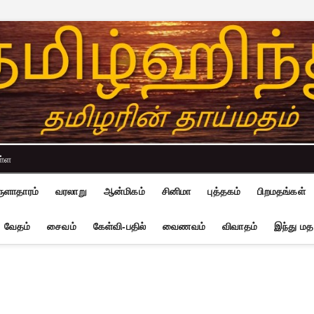
ள்ள
ுளாதாரம்
வரலாறு
ஆன்மிகம்
சினிமா
புத்தகம்
பிறமதங்கள்
வேதம்
சைவம்
கேள்வி-பதில்
வைணவம்
விவாதம்
இந்து மத