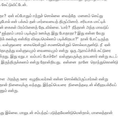
கேட்டுவிட்டேன்.
ாதா? ஏன் எப்போதும் ஈற்றுச் சொல்லை வைத்தே மனனம் செய்து
போல் என் பக்கம் தன் பார்வையைத் திருப்பினார். சரியாக மாட்டிக்
கைகள் பிரம்பினைத் தேடவில்லை. ‘யார்? நீந்தான் அந்த மாவடுப்
்தாம் பாரம் படிக்கும் உனக்கு இது போதாதா? இது என்ன வேறு
 கலக்கு என்கிற விஷயமெல்லாம் படிக்கிறயா?” நான் போட்டிருந்த
்ணு. வள்ளுவரை சைவரென்றும் சமணரென்றும் சொல்வாருண்டு. நீ ஏன்
ொகுத்து வள்ளுவமும் வைணவமும் என்று ஒரு ஆராய்ச்சிக் கட்டுரை
என்றது. இது ஏதுடா வம்பாப் போச்சே! வள்ளுவருக்கு நாயனார் என்று கூடப்
 இருந்திருக்கலாம் என்று தோன்றியது. என்னை நானே நொந்துகொண்ட
ேளை அதற்கு உரை எழுதியவர்கள் என்ன சொல்லியிருப்பார்கள் என்று
ர்தான் நினைவுக்கு வந்தது. இந்தப்பெயரை நினைத்தவுடன் ஸ்ரீஹயக்ரீவப்
ும் என்று.
்தது இல்லை. மாலுடன் சம்பந்தப் படுத்தவேண்டுமென்றால், மாலைத்தான்