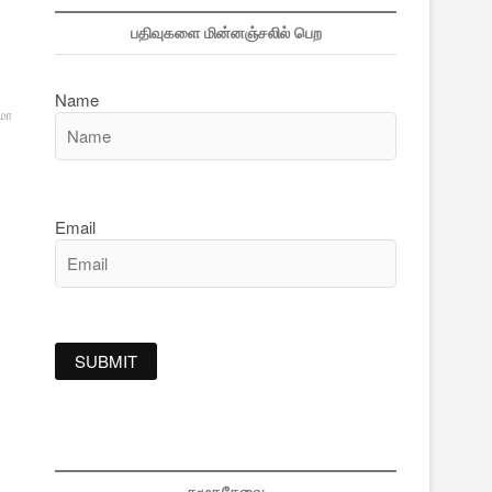
பதிவுகளை மின்னஞ்சலில் பெற
Name
ூமாதேவி
இராமன்
திருமகள்
Email