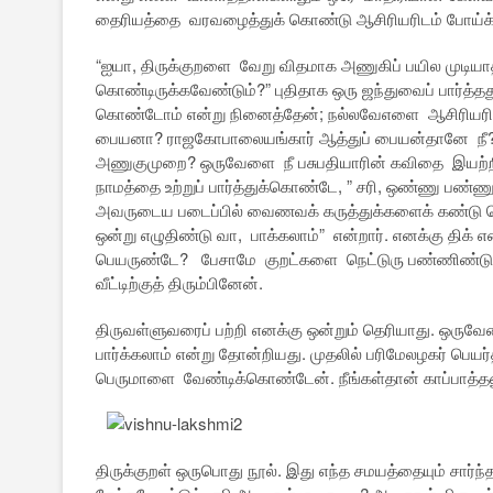
தைரியத்தை வரவழைத்துக் கொண்டு ஆசிரியரிடம் போய்க் 
“ஐயா, திருக்குறளை வேறு விதமாக அணுகிப் பயில முடிய
கொண்டிருக்கவேண்டும்?” புதிதாக ஒரு ஜந்துவைப் பார்த்தது
கொண்டோம் என்று நினைத்தேன்; நல்லவேஎளை ஆசிரியரின் 
பையனா? ராஜகோபாலையங்கார் ஆத்துப் பையன்தானே நீ? ஐந
அணுகுமுறை? ஒருவேளை நீ பசுபதியாரின் கவிதை இயற்றிக்
நாமத்தை உற்றுப் பார்த்துக்கொண்டே, ” சரி, ஒண்ணு பண
அவருடைய படைப்பில் வைணவக் கருத்துக்களைக் கண்டு த
ஒன்று எழுதிண்டு வா, பாக்கலாம்” என்றார். எனக்கு திக் 
பெயருண்டே? பேசாமே குறட்களை நெட்டுரு பண்ணிண்டு
வீட்டிற்குத் திரும்பினேன்.
திருவள்ளுவரைப் பற்றி எனக்கு ஒன்றும் தெரியாது. ஒருவ
பார்க்கலாம் என்று தோன்றியது. முதலில் பரிமேலழகர் பெய
பெருமாளை வேண்டிக்கொண்டேன். நீங்கள்தான் காப்பாத்தண
திருக்குறள் ஒருபொது நூல். இது எந்த சமயத்தையும் சார்ந