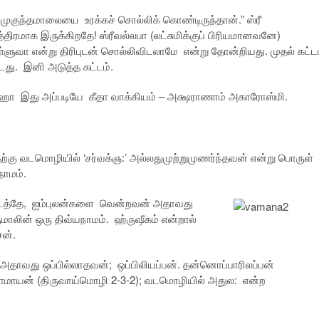
 முகுந்தமாலையை உரக்கச் சொல்லிக் கொண்டிருந்தான்.” ஸ்ரீ
திரமாக இருக்கிறதே! ஸ்ரீவல்லபா (லட்சுமிக்குப் பிரியமானவனே)
ள்ளுவா என்று திரிபுடன் சொல்லிவிடலாமே என்று தோன்றியது. முதல் கட்ட
டது. இனி அடுத்த கட்டம்.
ஆஹா இது அப்படியே கீதா வாக்கியம் – அக்ஷராணாம் அகாரோஸ்மி.
்கு வடமொழியில் ‘சர்வக்ஞ:’ அல்லதுமுற்றுமுணர்ந்தவன் என்று பொருள்
நாமம்.
ிடுமிடத்தே, ஐம்புலன்களை வென்றவன் அதாவது
ுமாலின் ஒரு திவ்யநாமம். ஹ்ருஷீகம் என்றால்
சன்.
தாவது ஒப்பில்லாதவன்; ஒப்பிலியப்பன். தன்னொப்பாரிலப்பன்
ாமாயன் (திருவாய்மொழி 2-3-2); வடமொழியில் அதுல: என்ற