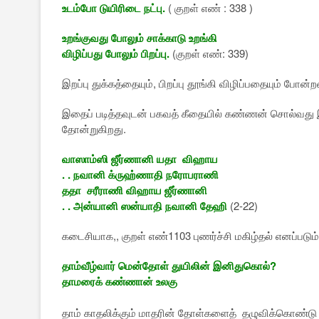
உடம்போ டுயிரிடை நட்பு.
( குறள் எண் : 338 )
உறங்குவது போலும் சாக்காடு உறங்கி
விழிப்பது போலும் பிறப்பு.
(குறள் எண்: 339)
இறப்பு துக்கத்தையும், பிறப்பு தூங்கி விழிப்பதையும் போன்
இதைப் படித்தவுடன் பகவத் கீதையில் கண்ணன் சொல்வது இந
தோன்றுகிறது.
வாஸாம்ஸி ஜீர்ணானி யதா விஹாய
. . நவானி க்ருஹ்ணாதி நரோபராணி
ததா சரீராணி விஹாய ஜீர்ணானி
. . அன்யானி ஸன்யாதி நவானி தேஹி
(2-22)
கடைசியாக,, குறள் எண்1103 புணர்ச்சி மகிழ்தல் எனப்படும
தாம்வீழ்வார் மென்தோள் துயிலின் இனிதுகொல்?
தாமரைக் கண்ணான் உலகு
தாம் காதலிக்கும் மாதரின் தோள்களைத் தழுவிக்கொண்டு 