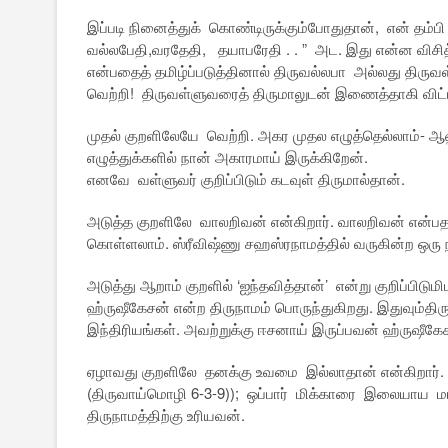
இப்படி நினைத்துக் கொண்டிருக்கும்போதுதான், என் தம்பி
வல்லபேதி,வரதேதி, தயாபரேதி . . ” அட. இது என்ன விசித்
என்பதைத் தமிழ்ப்படுத்தினால் திருவல்லபா அல்லது திருவ
வெற்றி! திருவள்ளுவரைத் திருமாலுடன் இணைத்தாகி விட்
முதல் குறளிலேயே வெற்றி. அகர முதல எழுத்தெல்லாம்- 
எழுத்துக்களில் நான் அகாரமாய் இருக்கிறேன்.
எனவே வள்ளுவர் குறிப்பிடும் கடவுள் திருமால்தான்.
அடுத்த குறளிலே வாலறிவன் என்கிறார். வாலறிவன் என்பதற
கொள்ளலாம். ஸ்ரீவிஷ்ணு சஹஸ்ரநாமத்தில் வருகின்ற ஒரு 
அடுத்து ஆறாம் குறளில் ‘ஐந்தவித்தான்’ என்று குறிப்ப
ஹ்ருஷீகேசன் என்ற திருநாமம் பொருந்துகிறது. இதுவும்திர
இந்திரியங்கள். அவற்றுக்கு ஈசனாய் இருப்பவன் ஹ்ருஷீகே
ஏழாவது குறளிலே தனக்கு உவமை இல்லாதான் என்கிறார். அ
(திருவாய்மொழி 6-3-9)); ஒப்பார் மிக்காரை இலையாய ம
திருநாமத்திற்கு உரியவன்.