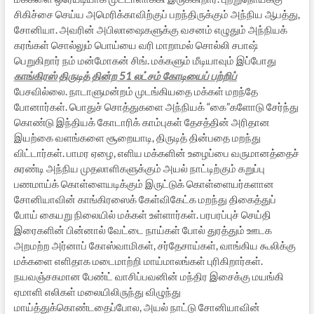
சிகிச்சை செய்ய அமெரிக்காவிற்குப் பறந்திருக்கும் அந்நிய ஆபத்து,
சோனியா. அவரின் அபிலாஷைகளுக்கு வசனம் எழுதும் அந்நியக்
கரங்கள் சொல்லும் பொய்யை வரி மாறாமல் சொல்லி சபாஷ்
பெறுகிறார் நம் மன்மோகன் சிங். மக்களும் மீடியாவும் இப்போது
காங்கிரஸ் திருடித் தின்ற 51 லட்சம் கோடியைப் பற்றிப்
பேசவில்லை. நாடாளுமன்றம் முடங்கியதை மக்கள் மறந்தே
போனார்கள். பொதுச் சொத்துகளை அந்நியக் “கை”களோடு சேர்ந்து
கொண்டு இந்தியக் கோடாரிக் காம்புகள் தேசத்தின் அரிதான
இயற்கை வளங்களை சூறையாடி, திருடித் தின்பதை மறந்து
விட்டார்கள். பாமர ஏழை, எளிய மக்களின் உழைப்பை வருமானத்தைச்
சுரண்டி அந்நிய முதலாளிகளுக்கும் அயல் நாட்டிற்கும் கறுப்பு
பணமாய்க் கொள்ளையடிக்கும் இருட்டுக் கொள்ளையர்களான
சோனியாவின் காங்கிரஸைக் கேள்விகேட்க மறந்து திகைத்துப்
போய் கையறு நிலையில் மக்கள் உள்ளார்கள். பரபரப்புச் செய்தி
இரைகளின் பின்னால் வேட்டை நாய்கள் போல் துரத்தும் ஊடக
அறமற்ற அர்னாப் கோஸ்வாமிகள், சர்தேசாய்கள், வாங்கிய கூலிக்கு
மக்களை எளிதாக மடைமாற்றி மாய்மாலங்கள் புரிகிறார்கள்.
நயவஞ்சகமான பேண்ட் வாசிப்பவனின் மந்திர இசைக்கு மயங்கி
ஏமாளி எலிகள் மலையிலிருந்து விழுந்து
மாய்த்துக்கொண்டதைப்போல, அயல் நாட்டு சோனியாவின்