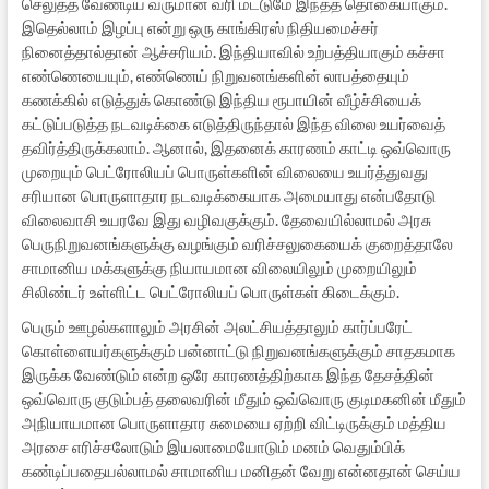
செலுத்த வேண்டிய வருமான வரி மட்டுமே இந்தத் தொகையாகும்.
இதெல்லாம் இழப்பு என்று ஒரு காங்கிரஸ் நிதியமைச்சர்
நினைத்தால்தான் ஆச்சரியம். இந்தியாவில் உற்பத்தியாகும் கச்சா
எண்ணெயையும், எண்ணெய் நிறுவனங்களின் லாபத்தையும்
கணக்கில் எடுத்துக் கொண்டு இந்திய ரூபாயின் வீழ்ச்சியைக்
கட்டுப்படுத்த நடவடிக்கை எடுத்திருந்தால் இந்த விலை உயர்வைத்
தவிர்த்திருக்கலாம். ஆனால், இதனைக் காரணம் காட்டி ஒவ்வொரு
முறையும் பெட்ரோலியப் பொருள்களின் விலையை உயர்த்துவது
சரியான பொருளாதார நடவடிக்கையாக அமையாது என்பதோடு
விலைவாசி உயரவே இது வழிவகுக்கும். தேவையில்லாமல் அரசு
பெருநிறுவனங்களுக்கு வழங்கும் வரிச்சலுகையைக் குறைத்தாலே
சாமானிய மக்களுக்கு நியாயமான விலையிலும் முறையிலும்
சிலிண்டர் உள்ளிட்ட பெட்ரோலியப் பொருள்கள் கிடைக்கும்.
பெரும் ஊழல்களாலும் அரசின் அலட்சியத்தாலும் கார்ப்பரேட்
கொள்ளையர்களுக்கும் பன்னாட்டு நிறுவனங்களுக்கும் சாதகமாக
இருக்க வேண்டும் என்ற ஒரே காரணத்திற்காக இந்த தேசத்தின்
ஒவ்வொரு குடும்பத் தலைவரின் மீதும் ஒவ்வொரு குடிமகனின் மீதும்
அநியாயமான பொருளாதார சுமையை ஏற்றி விட்டிருக்கும் மத்திய
அரசை எரிச்சலோடும் இயலாமையோடும் மனம் வெதும்பிக்
கண்டிப்பதையல்லாமல் சாமானிய மனிதன் வேறு என்னதான் செய்ய