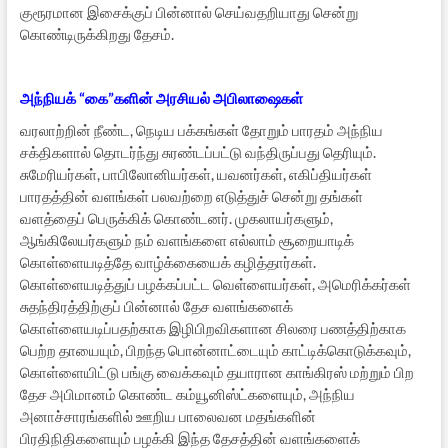
குரூரமான இசைக்குப் பின்னால் செய்வதறியாது சென்று
கொண்டிருக்கிறது தேசம்.
அந்நியக் “கை”களின் அரசியல் அபிலாஷைகள்
வரலாற்றின் நீண்ட, நெடிய பக்கங்கள் தோறும் பாரதம் அந்நிய
சக்திகளால் தொடர்ந்து சுரண்டப்பட்டு வந்திருப்பது தெரியும்.
சுமேரியர்கள், பாபிலோனியர்கள், யவனர்கள், எகிப்தியர்கள்
பாரதத்தின் வளங்கள் பலவற்றை எடுத்துச் சென்று தங்கள்
வளத்தைப் பெருக்கிக் கொண்டனர். முகலாயர்களும்,
ஆங்கிலேயர்களும் நம் வளங்களை எல்லாம் சூறையாடிக்
கொள்ளையடித்தே வாழ்க்கையைக் கழித்தார்கள்.
கொள்ளையடித்துப் பழக்கப்பட்ட வெள்ளையர்கள், அமெரிக்கர்கள்
சுதந்திரத்திற்குப் பின்னால் தேச வளங்களைக்
கொள்ளையடிப்பதற்காக இழிபிறவிகளான சிலரை பணத்திற்காக
பெற்ற தாயையும், பிறந்த பொன்னாட்டையும் காட்டிக்கொடுக்கவும்,
கொள்ளையிட்டு பங்கு வைக்கவும் தயாரான காங்கிரஸ் மற்றும் பிற
தேச அபிமானம் கொண்ட கம்யூனிஸ்ட்களையும், அந்நிய
அனாச்சாரங்களில் ஊறிய பாலைவன மதங்களின்
பிரதிநிதிகளையும் பழக்கி இந்த தேசத்தின் வளங்களைக்