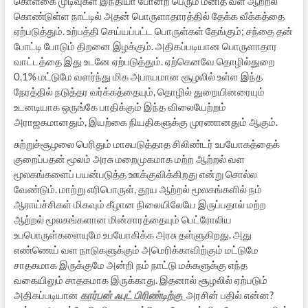
கொள்கை முடிவுகள் இந்தியா போன்ற பெரும் மனித வள ஆற்றல்
கொண்டுள்ள நாட்டில் அதன் பொருளாதாரத்தில் தேக்க வீக்கத்தை
ஏற்படுத்தும். உற்பத்தி செய்யப்பட்ட பொருள்கள் தேங்கும்; சந்தை தன்
போட்டி போடும் திறனை இழக்கும். அதிகப்படியான பொருளாதார
வாட்டத்தை இது உடனே ஏற்படுத்தும். ஏற்கெனவே தொழில்துறை
0.1% மட்டுமே வளர்ந்து மிக அபாயமான சூழலில் உள்ள இந்த
நேரத்தில் நடுத்தர வர்க்கத்தையும், தொழில் துறையினரையும்
உடனடியாக ஒருங்கே பாதிக்கும் இந்த விலையேற்றம்
அராஜகமானதும், இயற்கை நியதிகளுக்கு முரணானதும் ஆகும்.
சுற்றுச்சூழலை பெரிதும் மாசுபடுத்தாத சிலிண்டர் உபயோகத்தைக்
குறைப்பதன் மூலம் அரசு மறைமுகமாக மற்ற ஆற்றல் வள
மூலகங்களைப் பயன்படுத்த ஊக்குவிக்கிறது என்று சொல்ல
வேண்டும். மாற்று எரிபொருள், தூய ஆற்றல் மூலகங்களில் நம்
ஆராய்ச்சிகள் மிகவும் கீழான நிலையிலேயே இருப்பதால் மற்ற
ஆற்றல் மூலகங்களான மின்சாரத்தையும் பெட்ரோலிய
உபபொருள்களையுமே உபயோகிக்க அரசு தள்ளுகிறது. அது
எண்ணெய் வள நாடுகளுக்கும் அமெரிக்காவிற்கும் மட்டுமே
சாதகமாக இருக்குமே அன்றி நம் நாட்டு மக்களுக்கு எந்த
வகையிலும் சாதகமாக இருக்காது. இதனால் சூழலில் ஏற்படும்
அதிகப்படியான
கார்பன் ஃபுட் பிரிண்டிற்கு
அரசின் பதில் என்ன?