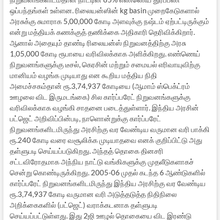
ஒப்பந்தங்கள் உள்ளன. ரிலையன்ஸின் kg basin முறைகேடுகளால்
அரசுக்கு சுமாராக 5,00,000 கோடி அளவுக்கு நஷ்டம் ஏற்பட்டிருக்கும்
என்று மத்தியக் கணக்குத் தணிக்கை அதிகாரி தெரிவிக்கிறார்.
ஆனால் அதையும் தாண்டி ரிலையன்ஸ் நிறுவனத்திற்கு அரசு
1,05,000 கோடி ரூபாயை வரிவிலக்காக அளிக்கிறது. எண்ணெய்
நிறுவனங்களுக்கு டீசல், கெரசின் மற்றும் சமையல் எரிவாயுவிற்கு
மானியம் வழங்க முடியாது என கூறிய மத்திய நிதி
அமைச்சகம்தான் ரூ.3,74,937 கோடியை (ஆமாம் ஸ்பெக்ட்ரம்
ஊழலை விட இருமடங்கை) சில கார்ப்பரேட் நிறுவனங்களுக்கு
வரிவிலக்காக வழங்கி சாதனை படைத்துள்ளார். இந்திய அரசின்
பட்ஜெட் அறிவிப்பின்படி, நாளொன்றுக்கு கார்ப்பரேட்
நிறுவனங்களிடமிருந்து அரசிற்கு வர வேண்டிய வருமான வரி பாக்கி
ரூ.240 கோடி வரை வசூலிக்க முடியாதவை எனக் குறிப்பிட்டு அது
தள்ளுபடி செய்யப்படுகிறது. அந்தத் தொகை தினசரி
சட்டவிரோதமாக அந்நிய நாட்டு வங்கிகளுக்கு முதலீடுகளாகச்
சென்று கொண்டிருக்கிறது. 2005-06 முதல் கடந்த 6 ஆண்டுகளில்
கார்ப்பரேட் நிறுவனங்களிடமிருந்து இந்திய அரசிற்கு வர வேண்டிய
ரூ.3,74,937 கோடி வருமான வரி அடுத்தடுத்த நிதிநிலை
அறிக்கைகளில் (பட்ஜெட்) வராக்கடனாக தள்ளுபடி
செய்யப்பட்டுள்ளது. இது 2ஜி ஊழல் தொகையை விட இரண்டு