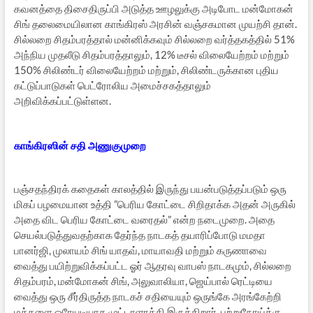
கவனத்தை திசைதிருப்பி அடுத்த ஊழலுக்கு அடிபோட மன்மோகன்
சிங் தலைமையிலான காங்கிரஸ் அரசின் வஞ்சகமான முயற்சி தான்.
சில்லறை சிதம்பரத்தால் மன்னிக்கவும் சில்லறை வர்த்தகத்தில் 51%
அந்நிய முதலீடு சிதம்பரத்தாலும், 12% டீசல் விலையேற்றம் மற்றும்
150% சிலிண்டர் விலையேற்றம் மற்றும், சிலிண்டருக்கான புதிய
கட்டுப்பாடுகள் பெட்ரோலிய அமைச்சகத்தாலும்
அறிவிக்கப்பட்டுள்ளன.
காங்கிரஸின் சதி அணுகுமுறை
பஞ்சதந்திரக் கதைகள் காலத்தில் இருந்து பயன்படுத்தப்படும் ஒரு
மிகப் பழமையான உத்தி ”பெரிய கோட்டை சிறிதாக்க அதன் அருகில்
அதை விட பெரிய கோட்டை வரைதல்” என்ற நடைமுறை. அதை
செயல்படுத்துவதற்காக தேர்ந்த நாடகத் தயாரிப்போடு மமதா
பானர்ஜி, முலாயம் சிங் யாதவ், மாயாவதி மற்றும் கருணாவை
வைத்து பயிற்றுவிக்கப்பட்ட ஓர் ஆதரவு வாபஸ் நாடகமும், சில்லறை
சிதம்பரம், மன்மோகன் சிங், அலுவாலியா, ஜெய்பால் ரெட்டியை
வைத்து ஒரு சீர்திருத்த நாடகச் சதியையும் ஒருங்கே அரங்கேற்றி
மக்களை ஒரேயடியாக முட்டாளாக்கி இருக்கிறார். புற்றுநோய்க்கு