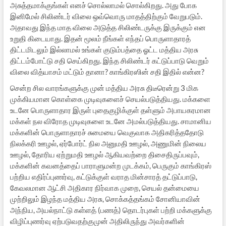
அசுத்தமாக்குங்கள் எனச் சொல்லாமல் சொல்கிறது. அது போக
இனிமேல் சிலிண்டர் விலை ஒவ்வொரு மாதத்திற்கும் வேறுபடும்.
அதாவது இந்த மாத விலை அடுத்த சிலிண்டருக்கு இருக்கும் என
உறுதி கிடையாது. இதன் மூலம் நீங்கள் எந்தப் பொருளாதாரத்
திட்டமிடலும் இல்லாமல் உங்கள் குடும்பத்தை ஓட்ட மத்திய அரசு
திட்டம்போட்டு சதி செய்கிறது. இந்த சிலிண்டர் கட்டுப்பாடு வெறும்
விலை வித்யாசம் மட்டும் தானா? காங்கிரஸின் சதி இதில் என்ன?
சென்ற சில வாரங்களுக்கு முன் மத்திய அரசு திடீரென்று 3 மிக
முக்கியமான கொள்கை முடிவுகளைச் செயல்படுத்தியது. மக்களை
உடனே பொருளாதார இருள் புதைகுழிக்குள் தள்ளும் அபாயகரமான
மக்கள் நல விரோத முடிவுகளை உடனே அமல்படுத்தியது. சாமானிய
மக்களின் பொருளாதாரச் சுமையை வெகுவாக அதிகரித்ததோடு
நிலக்கரி ஊழல், ஏர்போர்ட் நில அனுமதி ஊழல், அணுமின் நிலைய
ஊழல், தோரிய ஏற்றுமதி ஊழல் ஆகியவற்றை திசைதிருப்பவும்,
மக்களின் கவனத்தைப் பாராளுமன்ற முடக்கம், பெருகும் காங்கிரஸ்
பற்றிய எதிர்ப்புணர்வு, கட்டுக்குள் வராத மின்சாரத் தட்டுப்பாடு,
கேவலமான ஆட்சி அதிகார நிர்வாக முறை, செயல் தன்மையை
முற்றிலும் இழந்த மத்திய அரசு, சொக்கத்தங்கம் சோனியாவின்
அந்நிய, அயல்நாட்டு கள்ளத் (பணத்) தொடர்புகள் பற்றி மக்களுக்கு
விழிப்புணர்வு ஏற்படுவதற்குமுன் அதிலிருந்து அவர்களின்