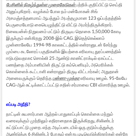
பேசினில் நிகழ்ந்துள்ள முறைகேடுகள்
பற்றிக் குறிப்பிட்டு செய்தி
அனுப்புகிறார். வழக்கம் போல நம் மன்மோகன் சிங்
அசமஞ்சத்தனமாய் ஆபத்தும் அபத்தமுமான 123 ஒப்பந்தத்தில்
பெருமையோடு கையெழுத்திட்டு விட்டு அமர்ந்திருக்கிறார்.
ரிலையன்ஸ் நிறுவனம் மட்டும் திருடிய தொகை 1,50,000 கோடி
இருக்கும் என்கிறது 2008-இல் CAG. இதெற்கெல்லாம்
முன்னாலேயே 1994-98 காலகட்டத்தில் என்ரானுடன் சேர்ந்து
மும்பை கடலோரப் பகுதிகளில் இயற்கை எரிவாயு துரப்பணத்தில்
ஈடுபடுவதாகc சொல்லி 25 ஆண்டு காண்ட்ராக்டில் ஏகப்பட்ட
பணத்தை அம்பானியின் திருட்டு கம்பெனியும், அமெரிக்கக்
கொள்ளைக் கூட்டாளி என்ரானும் திருடி விட்டார்கள்; அதுதான்
அனைவருக்கும் தெரிந்த
பன்னா-முக்தா
எரிவாயு ஊழல். 95-லேயே
CAG-ஆல் சுட்டிக்காட்டப்பட்டு சதிஸ் சர்மாவை CBI விசாரித்த ஊழல்.
எப்படி அநீதி?
நாட்டின் சுயசார்பான ஆற்றல் பாதுகாப்புக் கொள்கை மற்றும்
வரைவுக்கும் முற்றிலும் எதிரானதாக இருக்கிறது, சிலிண்டர்
கட்டுப்பாட்டு முறை. எந்த அடிப்படையில் ஒரு குடும்பத்துக்கு
ஆண்டுக்கு 6 சிலிண்டர் போதும் என்று முடிவெடுக்கிறார்கள் என்றே