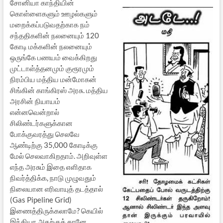
சோனியா காந்தியின்
கொள்ளைகளும் ஊழல்களும்
மறைக்கப்படுவதற்காக நம்
சந்ததிகளின் நலனையும் 120
கோடி மக்களின் நலனையும்
ஒருங்கே பணயம் வைக்கிறது
முட்டாள்த்தனமும் குரூரமும்
நிரம்பிய மத்திய மன்மோகன்
சிங்கின் காங்கிரஸ் அரசு. மத்திய
அரசின் நியாயம்
என்னவென்றால்
சிலிண்டர்களுக்கான
போக்குவரத்து செலவே
ஆண்டிற்கு 35,000 கோடிக்கு
மேல் செலவாகிறதாம். அறிவுள்ள
எந்த அரசும் இதை எளிதாக
நிவர்த்திக்க, நாடு முழுவதும்
நிலையான எரிவாயுத் தடத்தால்
(Gas Pipeline Grid)
இணைத்திருக்கலாமே? கெயில்
இந்தியா அதற்குத் தானே