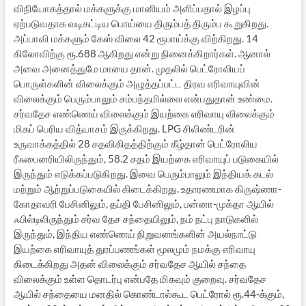
விநியோகத்தால் மக்களுக்கு மானியம் அளிப்பதால் இழப்பு
ஏற்படுவதாக வடிகட்டிய பொய்யை திரும்பத் திரும்ப கூறுகிறது.
அப்பாவி மக்களும் கேஸ் விலை 42 ரூபாய்க்கு விற்கிறது. 14
கிலோவிற்கு ரூ.688 ஆகிறது என்று நினைக்கிறார்கள். ஆனால்
அவை அனைத்துமே மாயை தான். முதலில் பெட்ரோலியப்
பொருள்களின் விலைக்கும் அழுத்தப்பட்ட திரவ எரிவாயுவின்
விலைக்கும் பெரும்பாலும் சம்பந்தமில்லை என்பதுதான் உண்மை.
சர்வதேச எண்ணெய் விலைக்கும் இயற்கை எரிவாயு விலைக்கும்
மிகப் பெரிய வித்யாசம் இருக்கிறது. LPG சிலிண்டரின்
உருவாக்கத்தில் 28 சதவிகிதத்திற்கும் கீழ்தான் பெட்ரோலிய
ரீஃபைனரியிலிருந்தும், 58.2 சதம் இயற்கை எரிவாயுப் படுகையில்
இருந்தும் எடுக்கப்படுகிறது. இவை பெரும்பாலும் இந்தியக் கடல்
மற்றும் ஆற்றுப்படுகையில் கிடைக்கிறது. உதாரணமாக கிருஷ்ணா-
கோதாவரி பேசினிலும், தப்தி பேசினிலும், பன்னா-முக்தா ஆயில்
ஃபில்டிலிருந்தும் சர்வ தேச சந்தையிலும், நம் நட்பு நாடுகளில்
இருந்தும், இந்திய எண்ணெய் நிறுவனங்களின் அயல்நாட்டு
இயற்கை எரிவாயுத் துரப்பணங்கள் மூலமும் நமக்கு எரிவாயு
கிடைக்கிறது அதன் விலைக்கும் சர்வதேச ஆயில் சந்தை
விலைக்கும் உள்ள தொடர்பு என்பதே மிகவும் குறைவு. சர்வதேச
ஆயில் சந்தையை மனதில் கொண்டால்கூட பெட்ரோல் ரூ.44-க்கும்,