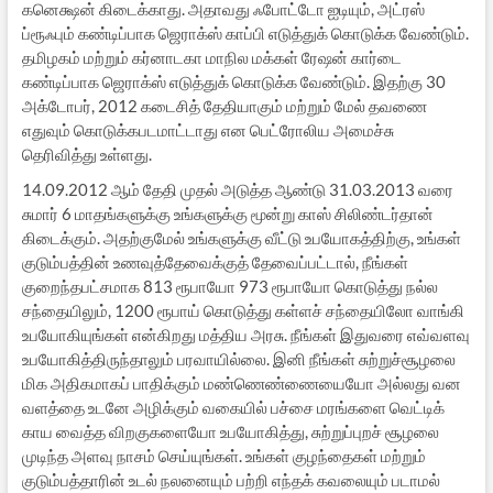
கனெக்ஷன் கிடைக்காது. அதாவது ஃபோட்டோ ஐடியும், அட்ரஸ்
ப்ரூஃபும் கண்டிப்பாக ஜெராக்ஸ் காப்பி எடுத்துக் கொடுக்க வேண்டும்.
தமிழகம் மற்றும் கர்னாடகா மாநில மக்கள் ரேஷன் கார்டை
கண்டிப்பாக ஜெராக்ஸ் எடுத்துக் கொடுக்க வேண்டும். இதற்கு 30
அக்டோபர், 2012 கடைசித் தேதியாகும் மற்றும் மேல் தவணை
எதுவும் கொடுக்கபடமாட்டாது என பெட்ரோலிய அமைச்சு
தெரிவித்து உள்ளது.
14.09.2012 ஆம் தேதி முதல் அடுத்த ஆண்டு 31.03.2013 வரை
சுமார் 6 மாதங்களுக்கு உங்களுக்கு மூன்று காஸ் சிலிண்டர்தான்
கிடைக்கும். அதற்குமேல் உங்களுக்கு வீட்டு உபயோகத்திற்கு, உங்கள்
குடும்பத்தின் உணவுத்தேவைக்குத் தேவைப்பட்டால், நீங்கள்
குறைந்தபட்சமாக 813 ரூபாயோ 973 ரூபாயோ கொடுத்து நல்ல
சந்தையிலும், 1200 ரூபாய் கொடுத்து கள்ளச் சந்தையிலோ வாங்கி
உபயோகியுங்கள் என்கிறது மத்திய அரசு. நீங்கள் இதுவரை எவ்வளவு
உபயோகித்திருந்தாலும் பரவாயில்லை. இனி நீங்கள் சுற்றுச்சூழலை
மிக அதிகமாகப் பாதிக்கும் மண்ணெண்ணையையோ அல்லது வன
வளத்தை உடனே அழிக்கும் வகையில் பச்சை மரங்களை வெட்டிக்
காய வைத்த விறகுகளையோ உபயோகித்து, சுற்றுப்புறச் சூழலை
முடிந்த அளவு நாசம் செய்யுங்கள். உங்கள் குழந்தைகள் மற்றும்
குடும்பத்தாரின் உடல் நலனையும் பற்றி எந்தக் கவலையும் படாமல்