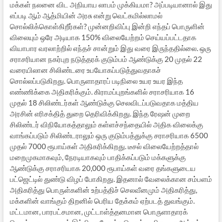
மக்கள் நலனை விட அநியாய லாபம் முக்கியமா? அப்படியானால் இது
எப்படி ஆம் ஆத்மியின் அரசு என்று வெட்கமில்லாமல்
சொல்லிக்கொள்கிறீர்கள்? முன்னறிவிப்பு இன்றி எந்தப் பொருளின்
விலையும் ஒரே அடியாக 150% விலையேற்றம் செய்யப்பட்டதாக
வியாபார வரலாற்றில் எந்தச் சான்றும் இது வரை இருந்ததில்லை. ஒரு
சராசரியான நகர்புற நடுத்தரக் குடும்பம் ஆண்டுக்கு 20 முதல் 22
வரையிலான சிலிண்டரை உபயோகப்படுத்துவதாகச்
சொல்லப்படுகிறது. பொருளாதாரப் படிநிலை உயர உயர இந்த
எண்ணிக்கை அதிகரிக்கும். கிராமப்புறங்களில் சராசரியாக 16
முதல் 18 சிலிண்டர்கள் ஆண்டுக்கு செலவிடப்படுவதாக மத்திய
அரசின் எரிசக்தித் துறை தெரிவிக்கிறது. இந்த ரேஷன் முறை
சிலிண்டர் விநியோகத்தாலும் கள்ளச்சந்தையில் அதிக விலைக்கு
வாங்கப்படும் சிலிண்டராலும் ஒரு குடும்பத்துக்கு சராசரியாக 6500
முதல் 7000 ரூபாய்கள் அதிகரிக்கிறது. டீசல் விலையேற்றத்தால்
மறைமுகமாகவும், நேரடியாகவும் பாதிக்கப்படும் மக்களுக்கு
ஆண்டுக்கு சராசரியாக 20,000 ரூபாய்கள் வரை தங்களுடைய
பட்ஜெட்டில் துண்டு விழப் போகிறது. இதனால் வேலைக்கான சம்பளம்
அதிகரித்து பொருள்களின் உற்பத்திச் செலவீனமும் அதிகரித்து,
மக்களின் வாங்கும் திறனில் பெரிய தேக்கம் ஏற்படத் துவங்கும்.
மட்டமான, பாரபட்சமான, முட்டாள்த்தனமான பொருளாதாரக்