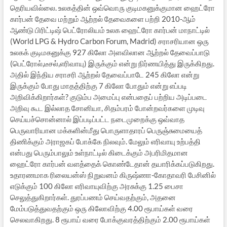
தெரியவில்லை. உலகத்தின் ஒவ்வொரு குடிமகனுக்குமான ஹைட்ரோ
கார்பன் தேவை மற்றும் ஆற்றல் தேவைகளை பற்றி 2010-ஆம்
ஆண்டு பிரிட்டிஷ் பெட்ரோலியம் உலக ஹைட்ரோ கார்பன் மாநாட்டில்
(World LPG & Hydro Carbon Forum, Madrid) சராசரியான ஒரு
உலகக் குடிமகனுக்கு 927 கிலோ அளவிலான ஆற்றல் தேவைப்பாடு
(பெட்ரோல்,டீசல்,எரிவாயு) இருக்கும் என்று நிர்ணயித்து இருக்கிறது.
அதில் இந்திய சராசரி ஆற்றல் தேவைப்பாடே 245 கிலோ என்று
இருக்கும் போது மாதத்திற்கு 7 கிலோ போதும் என்று எப்படி
அறிவிக்கிறார்கள்? குடும்ப அமைப்பு என்பதைப் பற்றிய அடிப்படை
அறிவு கூட இல்லாத சோனியா, சிதம்பரம் போன்றவர்களை முடிவு
செய்யச்சொன்னால் இப்படிப்பட்ட நடைமுறைக்கு ஒவ்வாத
பெருவாரியான மக்களின்மீது பொருளாதாரப் பெருஞ்சுமையைத்
திணிக்கும் அராஜகப் போக்கே நிலவும். மேலும் எரிவாயு உற்பத்தி
என்பது பெரும்பாலும் உள்நாட்டில் கிடைக்கும் அபரிமிதமான
ஹைட்ரோ கார்பன் வளத்தைக் கொண்டேதான் தயாரிக்கப்படுகிறது.
உதாரணமாக ரிலையன்ஸ் நிறுவனம் கிருஷ்ணா-கோதாவரி பேசினில்
எடுக்கும் 100 கிலோ எரிவாயுவிற்கு அரசுக்கு 1.25 பைசா
செலுத்துகிறார்கள். துரப்பணம் செய்வதற்கும், அதனை
மேம்படுத்துவதற்கும் ஒரு கிலோவிற்கு 4.00 ரூபாய்கள் வரை
செலவாகிறது. 8 ரூபாய் வரை போக்குவரத்திற்கும் 2.00 ரூபாய்கள்