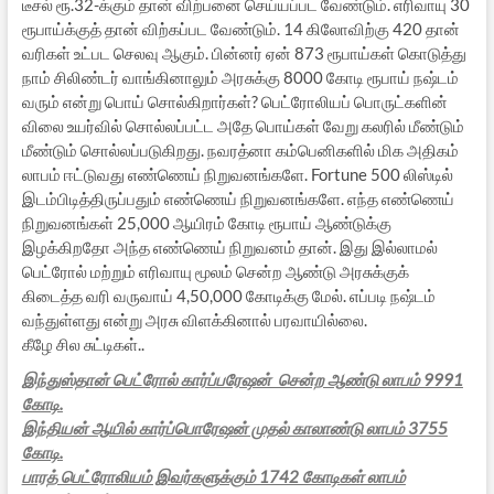
டீசல் ரூ.32-க்கும் தான் விற்பனை செய்யப்பட வேண்டும். எரிவாயு 30
ரூபாய்க்குத் தான் விற்கப்பட வேண்டும். 14 கிலோவிற்கு 420 தான்
வரிகள் உட்பட செலவு ஆகும். பின்னர் ஏன் 873 ரூபாய்கள் கொடுத்து
நாம் சிலிண்டர் வாங்கினாலும் அரசுக்கு 8000 கோடி ரூபாய் நஷ்டம்
வரும் என்று பொய் சொல்கிறார்கள்? பெட்ரோலியப் பொருட்களின்
விலை உயர்வில் சொல்லப்பட்ட அதே பொய்கள் வேறு கலரில் மீண்டும்
மீண்டும் சொல்லப்படுகிறது. நவரத்னா கம்பெனிகளில் மிக அதிகம்
லாபம் ஈட்டுவது எண்ணெய் நிறுவனங்களே. Fortune 500 லிஸ்டில்
இடம்பிடித்திருப்பதும் எண்ணெய் நிறுவனங்களே. எந்த எண்ணெய்
நிறுவனங்கள் 25,000 ஆயிரம் கோடி ரூபாய் ஆண்டுக்கு
இழக்கிறதோ அந்த எண்ணெய் நிறுவனம் தான். இது இல்லாமல்
பெட்ரோல் மற்றும் எரிவாயு மூலம் சென்ற ஆண்டு அரசுக்குக்
கிடைத்த வரி வருவாய் 4,50,000 கோடிக்கு மேல். எப்படி நஷ்டம்
வந்துள்ளது என்று அரசு விளக்கினால் பரவாயில்லை.
கீழே சில சுட்டிகள்..
இந்துஸ்தான் பெட்ரோல் கார்ப்பரேஷன் சென்ற ஆண்டு லாபம் 9991
கோடி.
இந்தியன் ஆயில் கார்ப்பொரேஷன் முதல் காலாண்டு லாபம் 3755
கோடி.
பாரத் பெட்ரோலியம் இவர்களுக்கும் 1742 கோடிகள் லாபம்