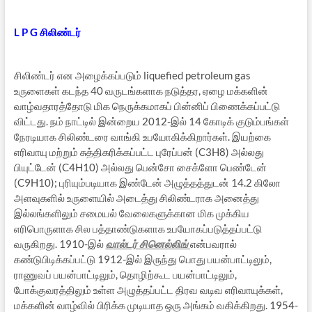
L P G சிலிண்டர்
சிலிண்டர் என அழைக்கப்படும் liquefied petroleum gas
உருளைகள் கடந்த 40 வருடங்களாக நடுத்தர, ஏழை மக்களின்
வாழ்வதாரத்தோடு மிக நெருக்கமாகப் பின்னிப் பிணைக்கப்பட்டு
விட்டது. நம் நாட்டில் இன்றைய 2012-இல் 14 கோடிக் குடும்பங்கள்
நேரடியாக சிலிண்டரை வாங்கி உபயோகிக்கிறார்கள். இயற்கை
எரிவாயு மற்றும் சுத்திகரிக்கப்பட்ட புரேப்பன் (C3H8) அல்லது
பியுட்டேன் (C4H10) அல்லது பென்சோ சைக்ளோ பெண்டேன்
(C9H10); புரியும்படியாக இண்டேன் அழுத்தத்துடன் 14.2 கிலோ
அளவுகளில் உருளையில் அடைத்து சிலிண்டராக அனைத்து
இல்லங்களிலும் சமையல் வேலைகளுக்கான மிக முக்கிய
எரிபொருளாக சில பத்தாண்டுகளாக உபயோகப்படுத்தப்பட்டு
வருகிறது. 1910-இல்
வால்டர் சினெல்லிங்
என்பவரால்
கண்டுபிடிக்கப்பட்டு 1912-இல் இருந்து பொது பயன்பாட்டிலும்,
ராணுவப் பயன்பாட்டிலும், தொழிற்கூட பயன்பாட்டிலும்,
போக்குவரத்திலும் உள்ள அழுத்தப்பட்ட திரவ வடிவ எரிவாயுக்கள்,
மக்களின் வாழ்வில் பிரிக்க முடியாத ஒரு அங்கம் வகிக்கிறது. 1954-