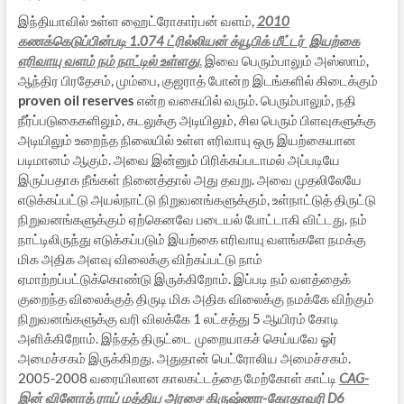
இந்தியாவில் உள்ள ஹைட்ரோகார்பன் வளம்,
2010
கணக்கெடுப்பின்படி 1.074 ட்ரில்லியன் க்யூபிக் மீட்டர் இயற்கை
எரிவாயு வளம் நம் நாட்டில் உள்ளது
.
இவை பெரும்பாலும் அஸ்ஸாம்,
ஆந்திர பிரதேசம், மும்பை, குஜராத் போன்ற இடங்களில் கிடைக்கும்
proven oil reserves
என்ற வகையில் வரும். பெரும்பாலும், நதி
நீர்ப்படுகைகளிலும், கடலுக்கு அடியிலும், சில பெரும் பிளவுகளுக்கு
அடியிலும் உறைந்த நிலையில் உள்ள எரிவாயு ஒரு இயற்கையான
படிமானம் ஆகும். அவை இன்னும் பிரிக்கப்படாமல் அப்படியே
இருப்பதாக நீங்கள் நினைத்தால் அது தவறு. அவை முதலிலேயே
எடுக்கப்பட்டு அயல்நாட்டு நிறுவனங்களுக்கும், உள்நாட்டுத் திருட்டு
நிறுவனங்களுக்கும் ஏற்கெனவே படையல் போட்டாகி விட்டது. நம்
நாட்டிலிருந்து எடுக்கப்படும் இயற்கை எரிவாயு வளங்களே நமக்கு
மிக அதிக அளவு விலைக்கு விற்கப்பட்டு நாம்
ஏமாற்றப்பட்டுக்கொண்டு இருக்கிறோம். இப்படி நம் வளத்தைக்
குறைந்த விலைக்குத் திருடி மிக அதிக விலைக்கு நமக்கே விற்கும்
நிறுவனங்களுக்கு வரி விலக்கே 1 லட்சத்து 5 ஆயிரம் கோடி
அளிக்கிறோம். இந்தத் திருட்டை முறையாகச் செய்யவே ஓர்
அமைச்சகம் இருக்கிறது. அதுதான் பெட்ரோலிய அமைச்சகம்.
2005-2008 வரையிலான காலகட்டத்தை மேற்கோள் காட்டி
CAG-
இன் வினோத் ராய் மத்திய அரசை கிருஷ்ணா-கோதாவரி D6