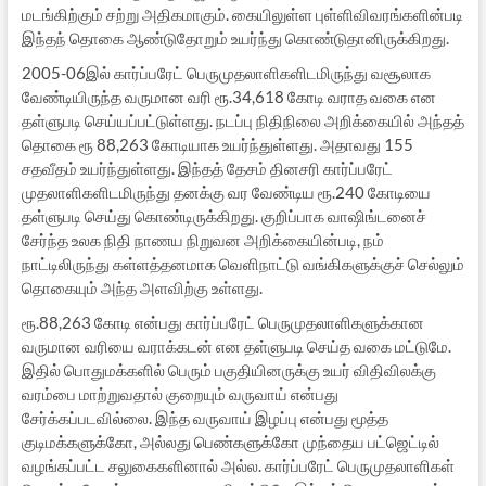
மடங்கிற்கும் சற்று அதிகமாகும். கையிலுள்ள புள்ளிவிவரங்களின்படி
இந்தந் தொகை ஆண்டுதோறும் உயர்ந்து கொண்டுதானிருக்கிறது.
2005-06இல் கார்ப்பரேட் பெருமுதலாளிகளிடமிருந்து வசூலாக
வேண்டியிருந்த வருமான வரி ரூ.34,618 கோடி வராத வகை என
தள்ளுபடி செய்யப்பட்டுள்ளது. நடப்பு நிதிநிலை அறிக்கையில் அந்தத்
தொகை ரூ 88,263 கோடியாக உயர்ந்துள்ளது. அதாவது 155
சதவீதம் உயர்ந்துள்ளது. இந்தத் தேசம் தினசரி கார்ப்பரேட்
முதலாளிகளிடமிருந்து தனக்கு வர வேண்டிய ரூ.240 கோடியை
தள்ளுபடி செய்து கொண்டிருக்கிறது. குறிப்பாக வாஷிங்டனைச்
சேர்ந்த உலக நிதி நாணய நிறுவன அறிக்கையின்படி, நம்
நாட்டிலிருந்து கள்ளத்தனமாக வெளிநாட்டு வங்கிகளுக்குச் செல்லும்
தொகையும் அந்த அளவிற்கு உள்ளது.
ரூ.88,263 கோடி என்பது கார்ப்பரேட் பெருமுதலாளிகளுக்கான
வருமான வரியை வராக்கடன் என தள்ளுபடி செய்த வகை மட்டுமே.
இதில் பொதுமக்களில் பெரும் பகுதியினருக்கு உயர் விதிவிலக்கு
வரம்பை மாற்றுவதால் குறையும் வருவாய் என்பது
சேர்க்கப்படவில்லை. இந்த வருவாய் இழப்பு என்பது மூத்த
குடிமக்களுக்கோ, அல்லது பெண்களுக்கோ முந்தைய பட்ஜெட்டில்
வழங்கப்பட்ட சலுகைகளினால் அல்ல. கார்ப்பரேட் பெருமுதலாளிகள்