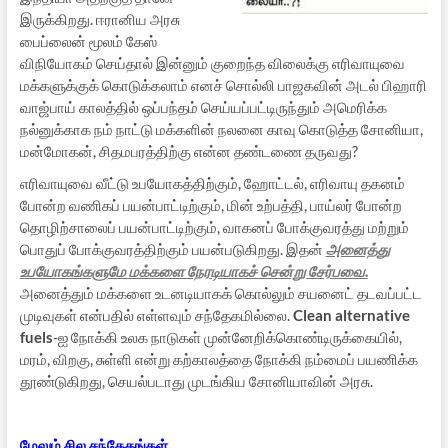
இருக்கிறது. ஈரானிய அரசு
பைப்லைன் மூலம் கேஸ்
விநியோகம் செய்தால் இன்னும் குறைந்த விலைக்கு எரிவாயுவை
மக்களுக்குக் கொடுக்கலாம் எனச் சொல்லி பாஜகவின் அடல் பிஹாரி
வாஜ்பாய் காலத்தில் ஒப்பந்தம் செய்யப்பட்டிருந்தும் அமெரிக்க
நல்னுக்காக நம் நாட்டு மக்களின் நலனை காவு கொடுத்த சோனியா,
மன்மோகன், சிதமபரத்திற்கு என்ன தண்டணை தருவது?
எரிவாயுவை வீட்டு உபயோகத்திற்கும், ஹோட்டல், எரிவாயு தகனம்
போன்ற வணிகப் பயன்பாட்டிற்கும், மின் உற்பத்தி, பாய்லர் போன்ற
தொழிற்சாலைப் பயன்பாட்டிற்கும், வாகனப் போக்குவரத்து மற்றும்
பொதுப் போக்குவரத்திற்கும் பயன்படுகிறது. இதன்
அனைத்து
உபயோகங்களுமே மக்களை நேரடியாகச் சென்று சேர்பவை
.
அனைத்தும் மக்களை உடனடியாகக் கொல்லும் சயனைட் தடவப்பட்ட
முடிவுகள் என்பதில் எள்ளவும் சந்தேகமில்லை.
Clean alternative
fuels
-ஐ நோக்கி உலக நாடுகள் முன்னேறிக்கொண்டிருக்கையில்,
மரம், விறகு, சுள்ளி என்று கற்காலத்தை நோக்கி நம்மைப் பயணிக்க
தூண்டுகிறது, செயல்படாது முடங்கிய சோனியாவின் அரசு.
மேலும் சில சந்தேகங்கள்