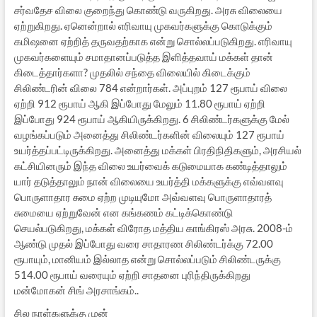
சர்வதேச விலை குறைந்து கொண்டு வருகிறது. அரசு விலையை
ஏற்றுகிறது. ஏனென்றால் எரிவாயு முகவர்களுக்கு கொடுக்கும்
கமிஷனை ஏற்றித் தருவதற்காக என்று சொல்லப்படுகிறது. எரிவாயு
முகவர்களையும் சமாதானப்படுத்த இளித்தவாய் மக்கள் தான்
கிடைத்தார்களா? முதலில் சந்தை விலையில் கிடைக்கும்
சிலிண்டரின் விலை 784 என்றார்கள். அப்புறம் 127 ரூபாய் விலை
ஏற்றி 912 ரூபாய் ஆகி இப்போது மேலும் 11.80 ரூபாய் ஏற்றி
இப்போது 924 ரூபாய் ஆகியிருக்கிறது. 6 சிலிண்டர்களுக்கு மேல்
வழங்கப்படும் அனைத்து சிலிண்டர்களின் விலையும் 127 ரூபாய்
உயர்த்தப்பட்டிருக்கிறது. அனைத்து மக்கள் பிரதிநிதிகளும், அரசியல்
கட்சியினரும் இந்த விலை உயர்வைக் கடுமையாக கண்டித்தாலும்
யார் தடுத்தாலும் நான் விலையை உயர்த்தி மக்களுக்கு எவ்வளவு
பொருளாதார சுமை ஏற்ற முடியுமோ அவ்வளவு பொருளாதாரத்
சுமையை ஏற்றுவேன் என கங்கணம் கட்டிக்கொண்டு
செயல்படுகிறது, மக்கள் விரோத மத்திய காங்கிரஸ் அரசு. 2008-ம்
ஆண்டு முதல் இப்போது வரை சாதாரண சிலிண்டர்க்கு 72.00
ரூபாயும், மானியம் இல்லாத என்று சொல்லப்படும் சிலிண்டருக்கு
514.00 ரூபாய் வரையும் ஏற்றி சாதனை புரிந்திருக்கிறது
மன்மோகன் சிங் அரசாங்கம்..
சில நாள்களுக்கு முன்