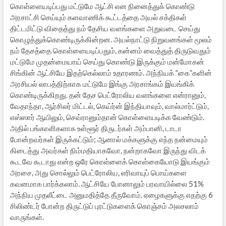
கொள்ளையடிப்பது மட்டுமே ஆட்சி என நினைத்துக் கொண்டு
அரசாட்சி செய்யும் களவாணிக் கூட்டத்தை அயல் சக்திகள்
திட்டமிட்டு விதைத்து நம் தேசிய வளங்களை அறுவடை செய்து
கொழுத்துக்கொண்டிருக்கின்றன. அயல்நாட்டு நிறுவனங்கள் மூலம்
நம் தேசத்தை கொள்ளையடிப்பதும், கன்னம் வைத்துத் திருடுவதும்
மட்டுமே முதன்மையாய் செய்து கொண்டு இருக்கும் மன்மோகன்
சிங்கின் ஆட்சியே இதற்கெல்லாம் உதாரணம். அந்நியக் “கை”களின்
அரசியல் லாபத்திற்காக மட்டுமே இங்கு அரசாங்கம் இயங்கிக்
கொண்டிருக்கிறது. தன் தேச பெட்ரோலிய வளங்களை என்ரானும்,
வேதாந்தா, ஆர்சிலர் மிட்டல், கெய்ர்ன் இந்தியாவும், வால்மார்ட்டும்,
எஸ்ஸார் ஆயிலும், செவ்ரானும்தான் கொள்ளையடிக்க வேண்டும்.
அதில் பங்காளிகளாக உள்ளூர் திருடர்கள் அம்பானி, டாடா
போன்றவர்கள் இருக்கட்டும்; ஆனால் மக்களுக்கு எந்த நன்மையும்
கிடைத்து அவர்கள் நிம்மதியாகவோ, நன்றாகவோ இருந்து விடக்
கூடவே கூடாது என்ற ஒரே கொள்ளைக் கொள்கையோடு இயங்கும்
அரசை, அது சொல்லும் பெட்ரோலிய, எரிவாயுப் பொய்களை
கவனமாக பார்க்கலாம். ஆட்சியே போனாலும் பரவாயில்லை 51%
அந்நிய முதலீட்டை அனுமதித்தே தீருவோம். ஏழைகளுக்கு எதற்கு 6
சிலிண்டர் போன்ற திருட்டுப் புரட்டுகளைக் கொஞ்சம் அலசலாம்
வாருங்கள்.