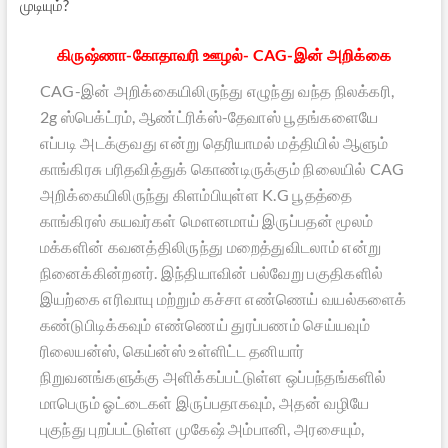
முடியும்?
கிருஷ்ணா-கோதாவரி ஊழல்- CAG-இன் அறிக்கை
CAG-இன் அறிக்கையிலிருந்து எழுந்து வந்த நிலக்கரி,
2g ஸ்பெக்ட்ரம், ஆண்ட்ரிக்ஸ்-தேவாஸ் பூதங்களையே
எப்படி அடக்குவது என்று தெரியாமல் மத்தியில் ஆளும்
காங்கிரசு பரிதவித்துக் கொண்டிருக்கும் நிலையில் CAG
அறிக்கையிலிருந்து கிளம்பியுள்ள K.G பூதத்தை
காங்கிரஸ் கயவர்கள் மௌனமாய் இருப்பதன் மூலம்
மக்களின் கவனத்திலிருந்து மறைத்துவிடலாம் என்று
நினைக்கின்றனர். இந்தியாவின் பல்வேறு பகுதிகளில்
இயற்கை எரிவாயு மற்றும் கச்சா எண்ணெய் வயல்களைக்
கண்டுபிடிக்கவும் எண்ணெய் துரப்பணம் செய்யவும்
ரிலையன்ஸ், கெய்ன்ஸ் உள்ளிட்ட தனியார்
நிறுவனங்களுக்கு அளிக்கப்பட்டுள்ள ஒப்பந்தங்களில்
மாபெரும் ஓட்டைகள் இருப்பதாகவும், அதன் வழியே
புகுந்து புறப்பட்டுள்ள முகேஷ் அம்பானி, அரசையும்,