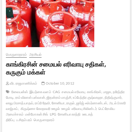
பொருளாதாரம்
அரசியல்
காங்கிரசின் சமையல் எரிவாயு சதிகள்,
கருகும் மக்கள்
வீர. ராஜமாணிக்கம்
October 10, 2012
ரிலையன்ஸ்
இயற்கை வளம்
CAG
சமையல் எரிவாயு
காங்கிரஸ், பாஜக, நரேந்திர
மோடி, ராம் விலாஸ் பஸ்வான், ஜிதன்ராம் மாஞ்சி, உப்பேந்திர குஷ்வாஹா, நிதிஷ்குமார்,
லாலு பிரசாத் யாதவ், ராப்ரி தேவி, சோனியா, ராகுல், ஜார்ஜ் ஃபெர்னாண்டஸ், அடல் பிகாரி
வாஜ்பாய்,
கிருஷ்ணா கோதாவரி ஊழல்
ஊழல்
எரிவாயு சிலிண்டர்
பெட்ரோலிய
அமைச்சகம்
மன்மோகன் சிங்
LPG
சோனியா காந்தி
ஊடகத்
திரிப்பு
ப.சிதம்பரம்
பொருளாதாரம்