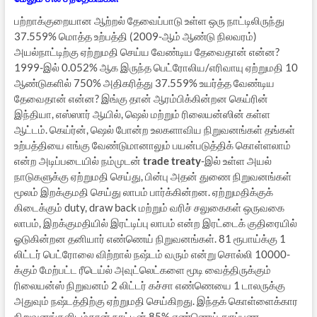
பற்றாக்குறையான ஆற்றல் தேவைப்பாடு உள்ள ஒரு நாட்டிலிருந்து
37.559% மொத்த உற்பத்தி (2009-ஆம் ஆண்டு நிலவரம்)
அயல்நாட்டிற்கு ஏற்றுமதி செய்ய வேண்டிய தேவைதான் என்ன?
1999-இல் 0.052% ஆக இருந்த பெட்ரோலிய/எரிவாயு ஏற்றுமதி 10
ஆண்டுகளில் 750% அதிகரித்து 37.559% உயர்த்த வேண்டிய
தேவைதான் என்ன? இங்கு தான் ஆரம்பிக்கின்றன கெய்ரின்
இந்தியா, எஸ்ஸார் ஆயில், ஷெல் மற்றும் ரிலையன்ஸின் கள்ள
ஆட்டம். கெய்ர்ன், ஷெல் போன்ற உலகளாவிய நிறுவனங்கள் தங்கள்
உற்பத்தியை எங்கு வேண்டுமானாலும் பயன்படுத்திக் கொள்ளலாம்
என்ற அடிப்படையில் நம்முடன்
trade treaty
-இல் உள்ள அயல்
நாடுகளுக்கு ஏற்றுமதி செய்து, பின்பு அதன் துணை நிறுவனங்கள்
மூலம் இறக்குமதி செய்து லாபம் பார்க்கின்றன. ஏற்றுமதிக்குக்
கிடைக்கும் duty, draw back மற்றும் வரிச் சலுகைகள் ஒருவகை
லாபம், இறக்குமதியில் இரட்டிப்பு லாபம் என்ற இரட்டைக் குதிரையில்
ஓடுகின்றன தனியார் எண்ணெய் நிறுவனங்கள். 81 ரூபாய்க்கு 1
லிட்டர் பெட்ரோலை விற்றால் நஷ்டம் வரும் என்று சொல்லி 10000-
க்கும் மேற்பட்ட ரீடெய்ல் அவுட்லெட்களை மூடி வைத்திருக்கும்
ரிலையன்ஸ் நிறுவனம் 2 லிட்டர் கச்சா எண்ணெயை 1 டாலருக்கு
அதுவும் நஷ்டத்திற்கு ஏற்றுமதி செய்கிறது. இந்தக் கொள்ளைக்கார
நிறுவனங்களிடம்தான் நாட்டின் 85% எண்ணெய் துரப்பண