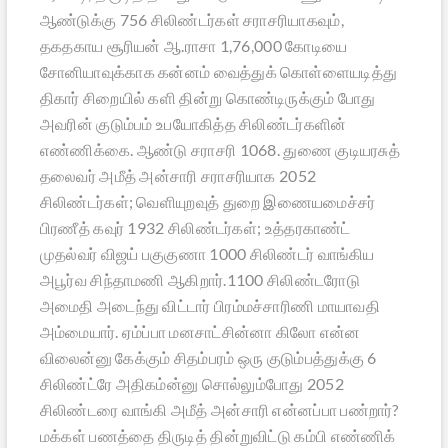
ஆண்டுக்கு 756 சிலிண்டர்கள் சராசரியாகவும்,
தகதகாய சூரியன் ஆ.ராசா 1,76,000 கோடியை
சோனியாவுக்காக கன்னம் வைத்துக் கொள்ளையடித்து
திகார் சிறையில் களி தின்று கொண்டிருக்கும் போது
அவரின் குடும்பம் உபயோகித்த சிலிண்டர்களின்
எண்ணிக்கை. ஆண்டு சராசரி 1068. துணை குடியரசுத்
தலைவர் அமீத் அன்சாரி சராசரியாக 2052
சிலிண்டர்கள்; வெளியுறவுத் துறை இணையமைச்சர்
பிரணீத் கவுர் 1932 சிலிண்டர்கள்; உத்தரகாண்ட்
முதல்வர் விஜய் பகுகுணா 1000 சிலிண்டர் வாங்கிய
அபூர்வ சிந்தாமணி ஆகிறார்.1100 சிலிண்டரோடு
அமைதி அடைந்து விட்டார் பிரம்மச்சாரிணி மாயாவதி
அம்மையார். ஏம்ப்பா மனசாட்சின்னா கிலோ என்ன
விலைன்னு கேக்கும் சிதம்பரம் ஒரு குடும்பத்துக்கு 6
சிலிண்ட்ரே அதிகம்ன்னு சொல்லும்போது 2052
சிலிண்டரை வாங்கி அமீத் அன்சாரி என்னப்பா பண்றார்?
மக்கள் பணத்தை திருடித் தின்றுவிட்டு கம்பி எண்ணிக்