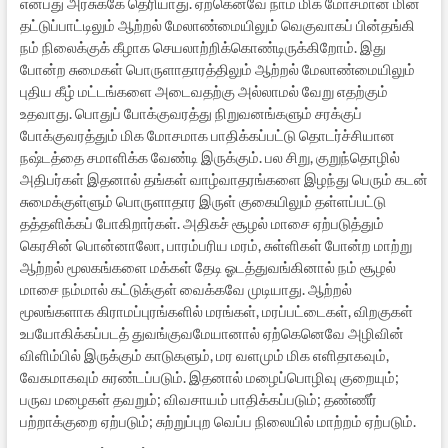
என்பது அரசுக்கே தெரியாது. ஏற்கெனவே நாம் மிக மோசமான மின்
தட்டுப்பாட்டிலும் ஆற்றல் மேலாண்மையிலும் வெகுவாகப் பின்தங்கி
நம் நிலைக்குக் கீழாக செயலாற்றிக்கொண்டிருக்கிறோம். இது
போன்ற சுமைகள் பொருளாதாரத்திலும் ஆற்றல் மேலாண்மையிலும்
புதிய கீழ் மட்டங்களை அடைவதற்கு அல்லாமல் வேறு எதற்கும்
உதவாது. பொதுப் போக்குவரத்து நிறுவனங்களும் சரக்குப்
போக்குவரத்தும் மிக மோசமாக பாதிக்கப்பட்டு தொடர்ச்சியான
நஷ்டத்தை சமாளிக்க வேண்டி இருக்கும். பல சிறு, குறுந்தொழில்
அதிபர்கள் இதனால் தங்கள் வாழ்வாதரங்களை இழந்து பெரும் கடன்
சுமைக்குள்ளும் பொருளாதார இருள் குகையிலும் தள்ளப்பட்டு
தத்தளிக்கப் போகிறார்கள். அதிகச் சூழல் மாசை ஏற்படுத்தும்
கெரசின் பொன்னாலோ, பாரம்பரிய மரம், சுள்ளிகள் போன்ற மாற்று
ஆற்றல் மூலகங்களை மக்கள் தேடி ஓடத்துவங்கினால் நம் சூழல்
மாசை நம்மால் கட்டுக்குள் வைக்கவே முடியாது. ஆற்றல்
மூலங்களாக கிராமப்புரங்களில் மரங்கள், மரப்பட்டைகள், விறகுகள்
உபயோகிக்கப்படத் துவங்குவமேயானால் ஏற்கெனெவே அழிவின்
விளிம்பில் இருக்கும் காடுகளும், மர வளமும் மிக எளிதாகவும்,
வேகமாகவும் சுரண்டப்படும். இதனால் மழைப்பொழிவு குறையும்;
பருவ மழைகள் தவறும்; விவசாயம் பாதிக்கப்படும்; தண்ணீர்
பற்றாக்குறை ஏற்படும்; சுற்றுப்புற வெப்ப நிலையில் மாற்றம் ஏற்படும்.