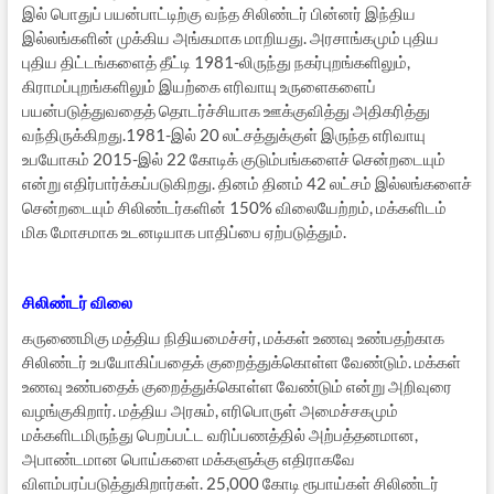
இல் பொதுப் பயன்பாட்டிற்கு வந்த சிலிண்டர் பின்னர் இந்திய
இல்லங்களின் முக்கிய அங்கமாக மாறியது. அரசாங்கமும் புதிய
புதிய திட்டங்களைத் தீட்டி 1981-லிருந்து நகர்புறங்களிலும்,
கிராமப்புறங்களிலும் இயற்கை எரிவாயு உருளைகளைப்
பயன்படுத்துவதைத் தொடர்ச்சியாக ஊக்குவித்து அதிகரித்து
வந்திருக்கிறது.1981-இல் 20 லட்சத்துக்குள் இருந்த எரிவாயு
உபயோகம் 2015-இல் 22 கோடிக் குடும்பங்களைச் சென்றடையும்
என்று எதிர்பார்க்கப்படுகிறது. தினம் தினம் 42 லட்சம் இல்லங்களைச்
சென்றடையும் சிலிண்டர்களின் 150% விலையேற்றம், மக்களிடம்
மிக மோசமாக உடனடியாக பாதிப்பை ஏற்படுத்தும்.
சிலிண்டர் விலை
கருணைமிகு மத்திய நிதியமைச்சர், மக்கள் உணவு உண்பதற்காக
சிலிண்டர் உபயோகிப்பதைக் குறைத்துக்கொள்ள வேண்டும். மக்கள்
உணவு உண்பதைக் குறைத்துக்கொள்ள வேண்டும் என்று அறிவுரை
வழங்குகிறார். மத்திய அரசும், எரிபொருள் அமைச்சகமும்
மக்களிடமிருந்து பெறப்பட்ட வரிப்பணத்தில் அற்பத்தனமான,
அபாண்டமான பொய்களை மக்களுக்கு எதிராகவே
விளம்பரப்படுத்துகிறார்கள். 25,000 கோடி ரூபாய்கள் சிலிண்டர்