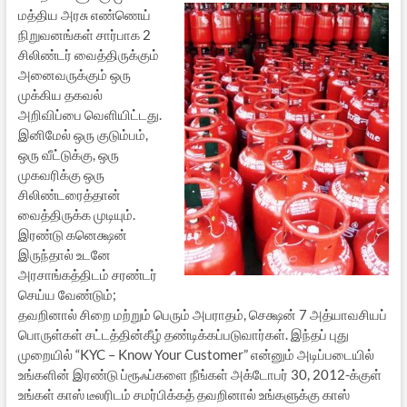
மத்திய அரசு எண்ணெய்
நிறுவனங்கள் சார்பாக 2
சிலிண்டர் வைத்திருக்கும்
அனைவருக்கும் ஒரு
முக்கிய தகவல்
அறிவிப்பை வெளியிட்டது.
இனிமேல் ஒரு குடும்பம்,
ஒரு வீட்டுக்கு, ஒரு
முகவரிக்கு ஒரு
சிலிண்டரைத்தான்
வைத்திருக்க முடியும்.
இரண்டு கனெக்ஷன்
இருந்தால் உடனே
அரசாங்கத்திடம் சரண்டர்
செய்ய வேண்டும்;
தவறினால் சிறை மற்றும் பெரும் அபராதம், செக்ஷன் 7 அத்யாவசியப்
பொருள்கள் சட்டத்தின்கீழ் தண்டிக்கப்படுவார்கள். இந்தப் புது
முறையில் “KYC – Know Your Customer” என்னும் அடிப்படையில்
உங்களின் இரண்டு ப்ரூஃப்களை நீங்கள் அக்டோபர் 30, 2012-க்குள்
உங்கள் காஸ் டீலரிடம் சமர்பிக்கத் தவறினால் உங்களுக்கு காஸ்