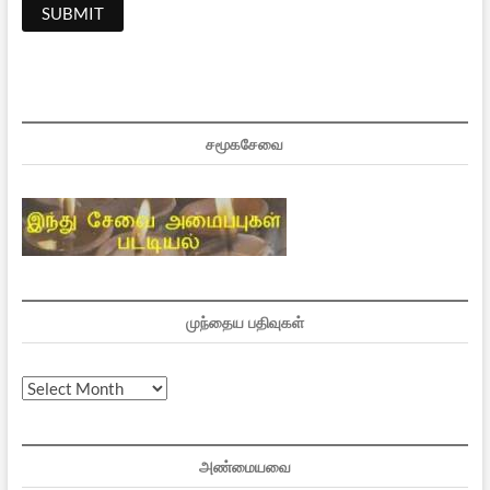
சமூகசேவை
முந்தைய பதிவுகள்
முந்தைய
பதிவுகள்
அண்மையவை