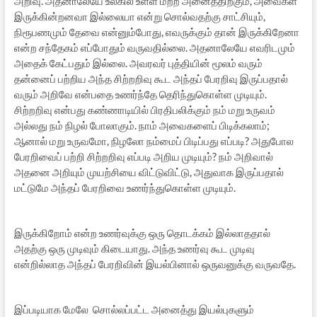
அறிவு. அதனாலேயே உலகில் உள்ள மற்ற அனைத்திற்கும், அவைகள்
இருக்கின்றனவா இல்லையா என்று சொல்வதற்கு சாட்சியும்,
நிரூபணமும் தேவை என்னும்போது, எவருக்கும் தான் இருக்கிறேனா
என்ற சந்தேகம் எப்போதும் வருவதில்லை. அதனாலேயே எவரிடமும்
அதைக் கேட்பதும் இல்லை. அவரவர் புத்தியின் மூலம் வரும்
தன்னைப் பற்றிய அந்த சிற்றறிவு கூட அந்தப் பேரறிவு இருப்பதால்
வரும் அறிவே என்பதை உணர்ந்தே தெரிந்துகொள்ள முடியும்.
சிற்றறிவு என்பது கண்ணாடியில் பிரதிபலிக்கும் நம் மறு உருவம்
அல்லது நம் நிழல் போலாகும். நாம் அவைகளைப் பிடிக்கலாம்;
ஆனால் மறு உருவமோ, நிழலோ நம்மைப் பிடிப்பது எப்படி? அதுபோல
பேரறிவைப் பற்றி சிற்றறிவு எப்படி அறிய முடியும்? நம் அறிவால்
அதனை அறியும் முயற்சியை விட்டுவிட்டு, அதுவாக இருப்பதால்
மட்டுமே அந்தப் பேரறிவை உணர்ந்துகொள்ள முடியும்.
இருக்கிறோம் என்ற உணர்வுக்கு ஒரு தொடக்கம் இல்லாததால்
அதற்கு ஒரு முடிவும் கிடையாது. அந்த உணர்வு கூட முடிவு
என்றில்லாத அந்தப் பேரறிவின் இயல்பினால் ஒருவனுக்கு வருவதே.
இப்படியாக மேலே சொல்லப்பட்ட அனைத்து இயல்புகளும்