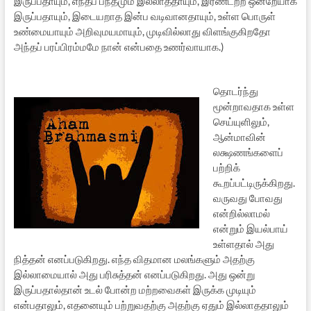
இருப்பதாயும், எந்தப் பந்தமும் இல்லாததாயும், இரண்டற்ற ஒன்றேயாக
இருப்பதாயும், இடையறாத இன்ப வடிவானதாயும், உள்ள பொருள்
உண்மையாயும் அறிவுமயமாயும், முடிவில்லாது விளங்குகிறதோ
அந்தப் பரப்பிரம்மமே நான் என்பதை உணர்வாயாக.)
தொடர்ந்து
மூன்றாவதாக உள்ள
செய்யுளிலும்,
ஆன்மாவின்
லக்ஷணங்களைப்
பற்றிக்
கூறப்பட்டிருக்கிறது.
வருவது போவது
என்றில்லாமல்
என்றும் இயல்பாய்
உள்ளதால் அது
நித்தன் எனப்படுகிறது. எந்த விதமான மலங்களும் அதற்கு
இல்லாமையால் அது பரிசுத்தன் எனப்படுகிறது. அது ஒன்று
இருப்பதால்தான் உடல் போன்ற மற்றவைகள் இருக்க முடியும்
என்பதாலும், எதனையும் பற்றுவதற்கு அதற்கு ஏதும் இல்லாததாலும்