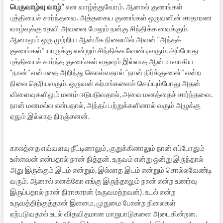
பெருவாழ்வு வாழ்”
என வாழ்த்துவோம். ஆனால் குணங்கள்
புத்தியைச் சார்ந்தவை. அத்தகைய குணங்கள் ஒருவனின் சாதாரண
வாழ்வுக்கு உதவி அவனை மேலும் நன்கு சிந்திக்க வைக்கும்.
ஆனாலும் ஒரு முற்றிய ஆன்மீக நிலையில் அவன் “அந்தக்
குணங்கள்” யாருக்கு என்றும் சிந்திக்க வேண்டிவரும். அப்போது
புத்தியைச் சார்ந்த குணங்கள் எதுவும் இல்லாத ஆன்மாவாகிய
“நான்” என்பதை அறிந்து கொள்வதால் “நான் நிர்க்குணன்” என்ற
நிலை தெரியவரும். ஒருவன் கர்மங்களைச் செய்யும்போது அதன்
விளைவுகளிலும் மனம் ஈடுபடுவதால், அவை மனத்தைச் சார்ந்தவை.
நான் மனமல்ல என்பதால், அந்தப் பற்றுக்களினால் வரும் அழுக்கு
ஏதும் இல்லாத நிரஞ்சனன்.
காலத்தை எவ்வளவு நீட்டினாலும், குறுக்கினாலும் நான் எப்போதும்
உள்ளவன் என்பதால் நான் நித்தன். உருவம் என்று ஒன்று இருந்தால்
அது இருக்கும் இடம் என்றும், இல்லாத இடம் என்றும் சொல்லவேண்டி
வரும். ஆனால் எனக்கோ எங்கு இருந்தாலும் நான் என்ற உணர்வு
இருப்பதால் நான் நிராகாரன் (உருவமற்றவன்). உடல் என்ற
உருவத்திற்குத்தான் இளமை, முதுமை போன்ற நிலைகள்
ஏற்படுவதால் உடல் விதவிதமான மாறுபாடுகளை அடைகின்றன.