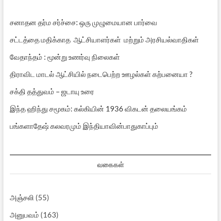
சனாதன தர்ம சர்ச்சை: ஒரு முழுமையான பார்வை
சட்டத்தை மதிக்காத ஆட்சியாளர்கள் மற்றும் அரசியல்வாதிகள்
வேதாந்தம் : மூன்று உணர்வு நிலைகள்
திராவிட மாடல் ஆட்சியில் நடைபெற்ற ஊழல்கள் கற்பனையா ?
சக்தி தத்துவம் – ஜடாயு உரை
இந்த ஹிந்து சமூகம்: கல்கியின் 1936 விகடன் தலையங்கம்
பங்களாதேஷ் கலவரமும் இந்தியாவின்பாதுகாப்பும்
வகைகள்
அஞ்சலி
(55)
அனுபவம்
(163)