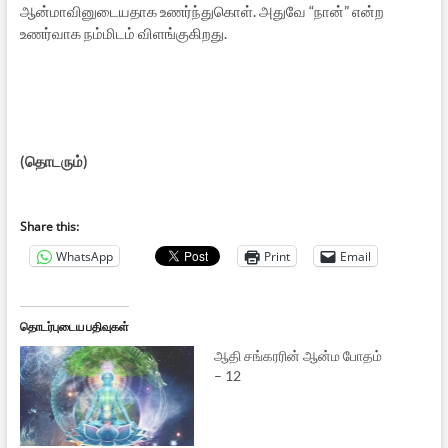
ஆன்மாவினுடையதாக உணர்ந்துகொள். அதுவே “நான்” என்ற
உணர்வாக நம்மிடம் விளங்குகிறது.
(தொடரும்)
Share this:
WhatsApp
Print
Email
தொடர்புடைய பதிவுகள்
ஆதி சங்கரரின் ஆன்ம போதம்
– 12