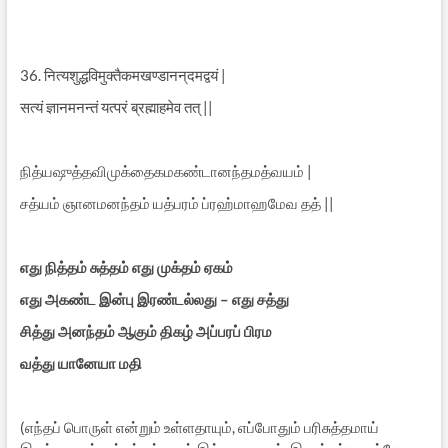
36. नित्यशुद्धविमुक्तैकमखण्डानन्
दमद्वयं |
सत्यं ज्ञानमनन्तं यत्परं ब्रह्माहमेव तत् ||
நித்யஷுத்தவிமுக்தைகமகண்டானந்
தமத்வயம் |
சத்யம் ஞானமனந்தம் யத்பரம் ப்ரஹ்மாஹமேவ தத் ||
எது நித்தம் சுத்தம் எது முக்தம் ஏகம்
எது அகண்ட இன்பு இரண்டல்லது – எது சத்து
சித்து அனந்தம் ஆகும் திகழ் அப்பரப் பிரம
வத்து யானேயா மதி
(எந்தப் பொருள் என்றும் உள்ளதாயும், எப்போதும் பரிசுத்தமாய்