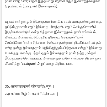
நான் என்ற உணர்விற்கு இந்த மாறுபாடுகள் ஏதும் இல்லாததால் நான்
நிர்விகாரன் (மாறுபாடு இல்லாதவன்).
உருவம் என்று ஏதும் இல்லாத உணர்வாகிய நான் என்பதால் உருவத்தை
ஒட்டும் தூசுகள் ஏதும் இல்லாத பரிசுத்தன். ஏதும் செய்துகொண்டே
இருக்க வேண்டும் என்ற சிந்தனை இல்லாததால், நான் சங்கல்பம்,
விகல்பம் அற்றவன். அப்படியே ஏதேனும் செய்தால் “நான்
செய்கிறேன்” என்ற சிந்தனை இல்லாததால் நான் நிட்கிரியன். பந்தம்
என்ற ஒன்று இல்லாததால் அதிலிருந்தும் விடுதலை என்றும் இல்லாது
போகிறது. எனக்கு பந்தம் ஏதும் இல்லாததால் நான் நித்த முக்தன்.
இப்படியாகச் சொல்லப்பட்ட அனைத்தும் நானே என்பதை தீர உன்னுள்
விசாரித்து “
நான்தான் அது”
என்று அறிவாயாக.
35. अहमाकाशवत्सर्व बहिरन्तर्गतोsच्युतः |
सदा सर्वसमः सिद्धो निःसङ्गो निर्मलोsचलः ||