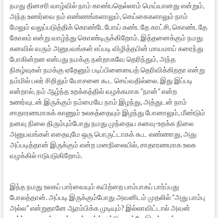
நமது தினசரி வாழ்வில் நாம் காண்பதெல்லாம் மெய்யானது என்றும்,
அந்த உணர்வை நம் எண்ணங்களாலும், செய்கைகளாலும் நாம்
மேலும் வலுப்படுத்திக் கொண்டேபோய் கண்டதே காட்சி, கொண்டதே
கோலம் என்று வாழ்ந்து கொண்டிருக்கிறோம். இத்தனைக்கும் நமது
கனவில் வரும் அனுபவங்கள் எப்படி விழித்தபின் மாயமாய் கரைந்து
போகின்றன என்பது நமக்கு நன்றாகவே தெரிந்தும், அந்த
நிகழ்வுகள் நமக்கு ஏதேனும் படிப்பினையைத் தெரிவிக்கிறதா என்று
நம்மில் பலர் சிறிதும் யோசனை கூட செய்வதில்லை. இது இப்படி
என்றால், நம் ஆழ்ந்த உறக்கத்தில் வழக்கமாக “நான்” என்ற
உணர்வுடன் இருக்கும் நம்மையே நாம் இழந்து, அத்துடன் நாம்
சாதாரணமாகக் காணும் உலகத்தையும் இழந்து போனாலும், மீண்டும்
நனவு நிலை திரும்பும்போது நமது முந்தைய கனவு-உறக்க நிலை
அனுபவங்கள் எதையுமே ஒரு பொருட்டாகக் கூட எண்ணாது, அது
அப்படித்தான் இருக்கும் என்ற மனநிலையில், சாதாரணமாக உலக
வழக்கில் ஈடுபடுகிறோம்.
இந்த நமது உலகப் பார்வையும் கயிற்றை பாம்பாகப் பார்ப்பது
போலத்தான். அப்படி இருக்கும்போது அவனிடம் முதலில் “அது பாம்பு
அல்ல” என்றுதானே ஆரம்பிக்க முடியும்? இல்லாவிட்டால் அவன்