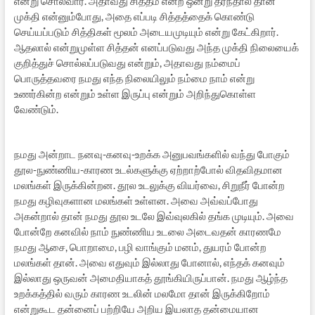
என்று சொல்வார். அதாவது சித்தம் என்ற ஒன்று தீர்ந்தால் தான்
முக்தி என்னும்போது, அதை எப்படி சித்தத்தைக் கொண்டு
செய்யப்படும் சித்திகள் மூலம் அடையமுடியும் என்று கேட்கிறார்.
ஆதலால் என்றுமுள்ள சித்தன் எனப்படுவது அந்த முக்தி நிலையைக்
குறித்துச் சொல்லப்படுவது என்றும், அதாவது நம்மைப்
பொருத்தவரை நமது எந்த நிலையிலும் நம்மை நாம் என்று
உணர்கின்ற என்றும் உள்ள இருப்பு என்றும் அறிந்துகொள்ள
வேண்டும்.
நமது அன்றாட நனவு-கனவு-உறக்க அனுபவங்களில் வந்து போகும்
தூல-நுண்ணிய-காரண உடல்களுக்கு ஏற்றாற்போல் விதவிதமான
மலங்கள் இருக்கின்றன. தூல உடலுக்கு வியர்வை, சிறுநீர் போன்ற
நமது கழிவுகளான மலங்கள் உள்ளன. அவை அவ்வப்போது
அகன்றால் தான் நமது தூல உடலே இவ்வுலகில் தங்க முடியும். அவை
போன்றே கனவில் நாம் நுண்ணிய உடலை அடைவதன் காரணமே
நமது ஆசை, பொறாமை, பழி வாங்கும் மனம், துயரம் போன்ற
மலங்கள் தான். அவை எதுவும் இல்லாது போனால், எந்தக் கனவும்
இல்லாது ஒருவன் அமைதியாகத் தூங்கியிருப்பான். நமது ஆழ்ந்த
உறக்கத்தில் வரும் காரண உடலின் மலமோ தான் இருக்கிறோம்
என்றுகூட தன்னைப் பற்றியே அறிய இயலாத தன்மையான