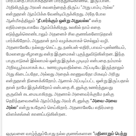
பார்ப்பதை பாம்பாகத்தான் பார்த்துக்கொண்டே இருப்பான்.
அதிலிருந்து அவன் கவனத்தைத் திருப்ப “அது பாம்பு அல்ல”
என்றுதான் ஆரம்பிக்க வேண்டியிருக்கிறது. அதே போல
ஆன்மீகத்திலும் “
நீ பார்க்கும் ஒன்று அதுவல்ல”
என்ற
எதிர்மறையாகவே ஆரம்பிக்கிறது. உலகில் நாம் எதை
எடுத்துக்கொண்டாலும் அதனைச் சில குணங்களோடுதான்
பார்க்கிறோம். அதுதான் நாம் வழக்கமாகச் செல்லும் வழி.
அதனாலேயே நல்லது-கெட்டது, நண்பன்-எதிரி, பாவம்-புண்ணியம்,
மேலானது-கீழானது என்ற இருமைகள் புகுந்துவிடுகின்றன. இந்த
பாகுபாடுகள் இல்லாமல் ஒன்று இருக்க முடியும் என்பதை நம்மால்
அறிவுபூர்வமாகக் கூட உணரமுடிவதில்லை. அப்படியே இருந்தாலும்
அது கிடைப்பதோ, அல்லது அதைக் காணுவதோ மிகவும் அரிது
என்றுதான் நினைக்கிறோம். ஆனால் அப்படிப்பட்ட ஒன்று இருப்பதால்
தான் நாமே இருக்கிறோம் என்பதை சீடனுக்கு உணர்த்துவது
குருவின் கடமையாகிறது. அதனால் அனைவர்க்குமே நன்கு
தெரிந்தவைகளில் ஆரம்பித்து அவர் சீடனுக்கு
“அவை-அவை
அல்ல”
என்று உபதேசம் செய்கிறார். அதனாலேயே எதிர்மறை
விளக்கங்கள் காணப்படுகின்றன.
ஒருவனை வாழ்த்தும்போது நல்ல குணங்களான
“பதினாறும் பெற்று