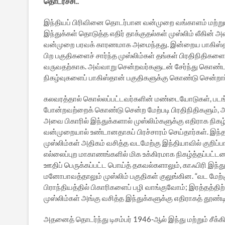
தொடர்ச்சி..
இந்தியப் பிரிவினை தொடர்பான வன்முறை வங்காளம் மற்றும் 
இந்துக்கள் தொடுத்த எதிர் தாக்குதல்கள் முஸ்லிம் லீகின் 
வன்முறை பரவக் காரணமாக அமைந்தது. இன்றைய பாகிஸ்தானின
பிற பகுதிகளைச் சார்ந்த முஸ்லிம்கள் தங்கள் பிரதிநிதிகளை
வருவதற்காக. அவ்வாறு சென்றவர்களுடன் சேர்ந்து கொண்ட அ
நிகழ்வுகளைப் பாகிஸ்தான் பகுதிகளுக்கு கொண்டு சென்றார
கலவரத்தால் கொல்லப்பட்டவர்களின் மண்டையோடுகள், படங்கள
போன்றவற்றைக் கொண்டு சென்ற மேற்படி பிரதிநிதிகளும், 
அவை பிகாரில் இந்துக்களால் முஸ்லிம்களுக்கு எதிராக நிகழ்
வன்முறையால் உண்டானதாகப் பிரச்சாரம் செய்தார்கள். இந்தப்
முஸ்லிம்கள் அதிகம் வசித்த வடமேற்கு இந்தியாவில் குறிப்
எல்லைப்புற மாகாணங்களில் மிக உக்கிரமாக நிகழ்த்தப்பட்டன
ஊதிப் பெருக்கப்பட்ட பொய்த் தகவல்களாலும், காஃபிரி இந்த
மனோபாவத்தாலும் முஸ்லிம் பகுதிகள் குலுங்கின. “வட மேற்
பிராந்தியத்தில் பிகாரிகளைப் பழி வாங்குவோம்; இரத்தத்திற
முஸ்லிம்கள் அங்கு வசித்த இந்துக்களுக்கு எதிராகத் தூண்டி
அதனைத் தொடர்ந்து டிசம்பர் 1946-ஆல் இந்து மற்றும் சீக்