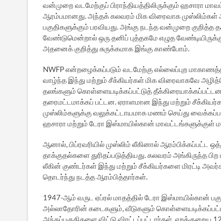
வன்முறை வடமேற்குப் பிராந்தியத்திலிருக்கும் ஹசாரா மாவட
ஆரம்பமானது. அந்தக் கலவரம் மிக விரைவாக முஸ்லிம்கள் அ
பகுதிகளுக்கும் பரவியது. அங்கு நடந்த வன்முறை குறித்
வேண்டுமென்றால் ஒரு தனிப் புத்தகமே எழுத வேண்டியிருக்க
அதனைக் குறித்து சுருக்கமாக இங்கு காண்போம்.
NWFP என்றழைக்கப்படும் வடமேற்கு எல்லைப்புற மாகாணத்தி
வாழ்ந்த இந்து மற்றும் சீக்கியர்கள் மிக விரைவாகவே அழித்
தலங்களும் கொள்ளையடிக்கப்பட்டுத் தீக்கிரையாக்கப்பட்டன. 
தரைமட்டமாக்கப் பட்டன. ஏராளமான இந்து மற்றும் சீக்கியர்
முஸ்லிம்களுக்கு வலுக்கட்டாயமாக மணம் செய்து வைக்கப்ப
ஹசாரா மற்றும் டேரா இஸ்மாயில்கான் மாவட்டங்களுக்குள் ம
ஆனால், பிப்ரவரியில் முஸ்லிம் லீகினால் ஆரம்பிக்கப்பட்ட
தாக்குதல்களை துரிதப்படுத்தியது. கலவரம் அங்கிருந்த பிற 
லீகின் குண்டர்கள் இந்து மற்றும் சீக்கியர்களை மிரட்டி 
தொடர்ந்து நடத்த ஆரம்பித்தார்கள்.
1947-ஆம் வருட ஏப்ரல் மாதத்தில் டேரா இஸ்மாயில்கான் பகு
அல்லாதோரின் கடைகளும், வீடுகளும் கொள்ளையடிக்கப்பட்ட பி
அந்தப்பகுதிகளை விட்டு விரட்டப்பட்டார்கள். ஏறக்குறைய 12