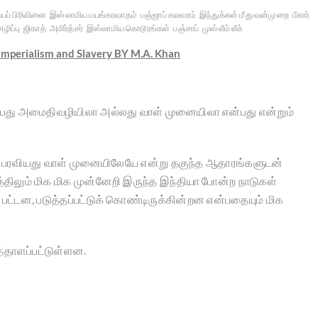
ியப் பிரிவினை
இஸ்லாமிய பயங்கரவாதம்
பஞ்ஜாப் கலவரம்
இந்துக்கள் மீது வன்முறை
பீகார்
ழிப்பு
ஜிகாத்
அமிர்த்சர்
இஸ்லாமிய கொடூரங்கள்
பஞ்சாப்
முஸ்லீம் லீக்
 Imperialism and Slavery BY M.A. Khan
ியது அமைதிவழியிலா அல்லது வாள் முனையிலா என்பது என்றும்
ாம் பரவியது வாள் முனையிலேயே என்று தகுந்த ஆதாரங்களுடன்
்வத்திலும் மிக மிக முன்னேறி இருந்த இந்தியா போன்ற நாடுகள்
 பட்டன, படுத்தப்பட்டுக் கொண்டிருக்கின்றன என்பதையும் மிக
ுத்தாளப்பட்டுள்ளன.