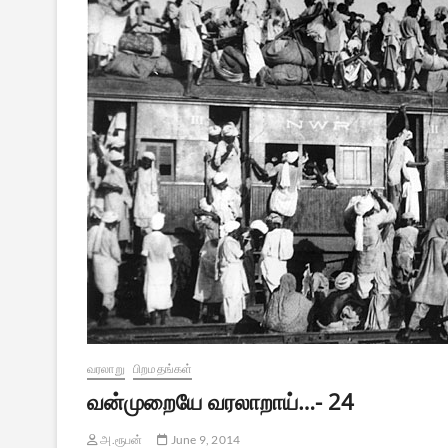
வரலாறு
பிறமதங்கள்
வன்முறையே வரலாறாய்…- 24
அ.ரூபன்
June 9, 2014