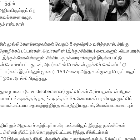
்டத்தில்
திகமிருக்கும் பிற
த தகவல்களை எழுத
ும் என்பதால்
ல் முஸ்லிம்களல்லாதவர்கள் வெறும் 8 சதவீதமே வசித்ததால், அங்கு
தொழிக்கப் பட்டார்கள். அவர்களின் (இந்து/சீக்கிய) கடைகளும், வியாபாரத்
இந்துக் கோவில்களும், சீக்கிய குருத்வாராக்களும் இடிக்கப்பட்டு
கள் கொல்லப்பட்டதுடன், அவர்களின் பெண்கள் தூக்கிச் செல்லப்பட்டு
ட்டார்கள். இருப்பினும் ஜனவரி 1947-வரை அந்த வன்முறை பெரும்பாலும்
ட்டுமே அடங்கியிருந்தது.
 ஒத்துழையாமை (Civil disobedience) முஸ்லிம்கள் அல்லாதவர்கள் மீதான
மாவட்டங்களுக்கும், நகரங்களுக்கும் மிக வேகமாகப் பரவியது. முஸ்லிம்
அவர்களைக் கட்டாய மதமாற்றத்திற்கு உட்படுத்தியதுடன், கொள்ளைகளையும்
தியிலும் அதனைச் சுற்றியுள்ள கிராமங்களிலும் இருந்த முஸ்லிம்கள்
ன்னர் தீயிட்டுக் கொளுத்தப்பட்டன. இந்து, சீக்கியர்கள்
00 இந்து மற்றும் சீக்கியர்களின் வியாபாரத்தலங்கள் அழிக்கப்பட்டதாகத்