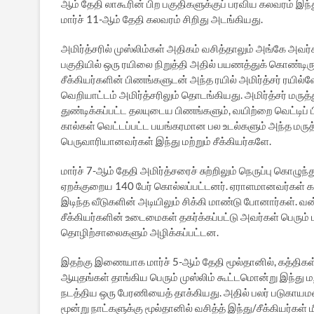
ஆம் தேதி லாகூரின் பிற பகுதிகளுக்குப் பரவிய கலவரம் இந்த
மார்ச் 11-ஆம் தேதி கலவரம் சிறிது அடங்கியது.
அமிர்த்சரில் முஸ்லிம்கள் அதிகம் வசித்தாலும் அங்கே அவர்
பகுதியில் ஒரு ரயிலை நிறுத்தி அதில் பயணத்துக் கொண்டிருந
சீக்கியர்களின் பிணங்களுடன் அந்த ரயில் அமிர்த்சர் ர
வெறியாட்டம் அமிர்த்சரிலும் தொடங்கியது. அமிர்த்சர் மரு
துண்டிக்கப்பட்ட தலயுடைய பிணங்களும், வயிற்றை வெட்டிப
கால்கள் வெட்டப்பட்ட பயங்கரமான பல உடல்களும் அந்த மருத
பெருவாரியானவர்கள் இந்து மற்றும் சீக்கியர்களே.
மார்ச் 7-ஆம் தேதி அமிர்த்சரைச் சுற்றிலும் நெருப்பு கொழுந்த
ஏறக்குறைய 140 பேர் கொல்லப்பட்டனர். ஏராளமானவர்கள் காய
இடிந்த வீடுகளின் அடியிலும் சிக்கி மாண்டு போனார்கள். வன
சீக்கியர்களின் உடைமைகள் தகர்க்கப்பட்டு அவர்கள் பெரும் ப
தொழிற்சாலைகளும் அழிக்கப்பட்டன.
இதற்கு இணையாக மார்ச் 5-ஆம் தேதி மூல்தானில், கத்திகள
ஆயுதங்கள் தாங்கிய பெரும் முஸ்லிம் கூட்டமொன்று இந்து ம
நடத்திய ஒரு பேரணியைத் தாக்கியது. அதில் பலர் படுகாய
மூன்று நாட்களுக்கு மூல்தானில் வசித்த் இந்து/சீக்கியர்கள