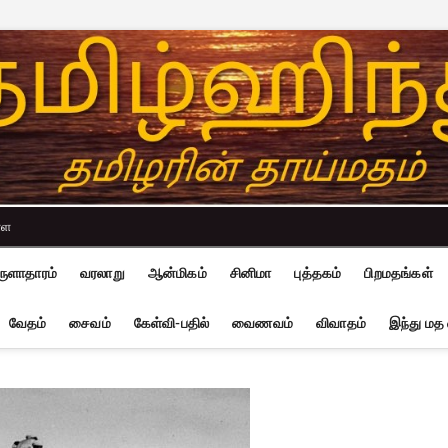
்ள
ுளாதாரம்
வரலாறு
ஆன்மிகம்
சினிமா
புத்தகம்
பிறமதங்கள்
வேதம்
சைவம்
கேள்வி-பதில்
வைணவம்
விவாதம்
இந்து மத