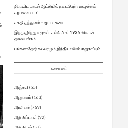
திராவிட மாடல் ஆட்சியில் நடைபெற்ற ஊழல்கள்
கற்பனையா ?
்
சக்தி தத்துவம் – ஜடாயு உரை
்
இந்த ஹிந்து சமூகம்: கல்கியின் 1936 விகடன்
தலையங்கம்
பங்களாதேஷ் கலவரமும் இந்தியாவின்பாதுகாப்பும்
்
வகைகள்
அஞ்சலி
(55)
அனுபவம்
(163)
அரசியல்
(769)
அறிவிப்புகள்
(92)
அறிவியல்
(57)