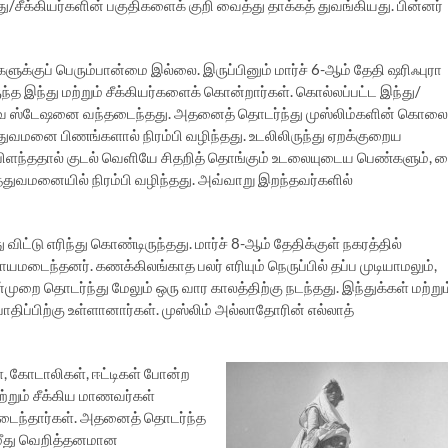
ு/சீக்கியர்களின் பகுதிகளைக் குறி வைத்து தாக்கத் துவங்கியது. பின்னர்
களுக்குப் பெரும்பான்மை இல்லை. இருப்பினும் மார்ச் 6-ஆம் தேதி ஷரிஃபுரா
்த இந்து மற்றும் சீக்கியர்களைக் கொன்றார்கள். கொல்லப்பட்ட இந்து/
யில்வே ஸ்டேஷனை வந்தடைந்தது. அதனைத் தொடர்ந்து முஸ்லிம்களின் கொலை
த்துவமனை பிணங்களால் நிரம்பி வழிந்தது. உடலிலிருந்து ஏறக்குறைய
் பிளந்ததால் குடல் வெளியே சிதறித் தொங்கும் உடலையுடைய பெண்களும், 
்துவமனையில் நிரம்பி வழிந்தது. அவ்வாறு இறந்தவர்களில்
ு விட்டு எரிந்து கொண்டிருந்தது. மார்ச் 8-ஆம் தேதிக்குள் நகரத்தில்
மடைந்தனர். கணக்கிலங்காத பலர் எரியும் நெருப்பில் தப்ப முடியாமலும்,
்முறை தொடர்ந்து மேலும் ஒரு வார காலத்திற்கு நடந்தது. இந்துக்கள் மற்றும
ாதிப்பிற்கு உள்ளானார்கள். முஸ்லிம் அல்லாதோரின் எல்லாத்
், கோடாலிகள், ஈட்டிகள் போன்ற
ற்றும் சீக்கிய மாணவர்கள்
மடைந்தார்கள். அதனைத் தொடர்ந்த
் மீது வெறித்தனமான