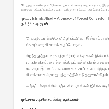
இந்திய-பாகிஸ்தான் பிரிவினை
இஸ்லாமிய வன்முறை
வன்முறை
இந்த
வன்முறை
சீக்கியர்களுக்கு எதிரான வன்முறை
சீக்கியர்
குருத்வாராக்கள் அ
மூலம் :
Islamic Jihad – A Legacy of Forced Convesion,
தமிழில் :
அ. ரூபன்
’அமைதி மார்க்கமென’ அறியப்படுகிற இஸ்லாம் பரவ
நிலவும் ஒரு விவாதக் கருப்பொருள்.
சிறந்த இந்திய வரலாற்றாசிரியர் எம்.ஏ.கான் இஸ்ல
நிருபிக்கிறார். கலாச்சாரத்திலும் கல்வியிலும் செல
எவ்வாறு இஸ்லாமியர்களால் சின்னாபின்னப் படுத்தப்
விளக்கமாக அவரது புத்தகத்தில் எடுத்துரைக்கிறார்.
அந்தப் புத்தகத்திலிருந்து சில பகுதிகள் இங்கே எட
முந்தைய பகுதிகளை
இங்கு
படிக்கலாம்.