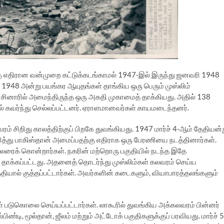
க்கு எதிரான வன்முறை கட்டுக்கடங்காமல் 1947-இல் இருந்து ஜனவரி 1948
1948 அன்று பயங்கர ஆயுதங்கள் தாங்கிய ஒரு பெரும் முஸ்லிம்
ாசினாரில் அமைந்திருந்த ஒரு அகதி முகாமைத் தாக்கியது. அதில் 138
ல் கவர்ந்து செல்லப்பட்டனர். ஏராளமானவர்கள் காயமடைந்தனர்.
வரம் சிறிது காலத்திற்குப் பிறகே துவங்கியது. 1947 மார்ச் 4-ஆம் தேதியன்
ிரித்து பாகிஸ்தான் அமைப்பதற்கு எதிராக ஒரு பேரணியை நடத்தினார்கள்.
 பலரைக் கொன்றார்கள். நகரின் மற்றொரு பகுதியில் நடந்த இதே
தாக்கப்பட்டது. அதனைத் தொடர்ந்து முஸ்லிம்கள் கலவரம் செய்ய
 கத்தியால் குத்தப்பட்டார்கள். அவர்களின் கடைகளும், வியாபாரத்தலங்களும்
்கள் படுகொலை செய்யப்பட்டார்கள். லாகூரில் துவங்கிய அக்கலவரம் பின்னர்
ிண்டி, மூல்தான், ஜீலம் மற்றும் அட்டோக் பகுதிகளுக்குப் பரவியது. மார்ச் 5