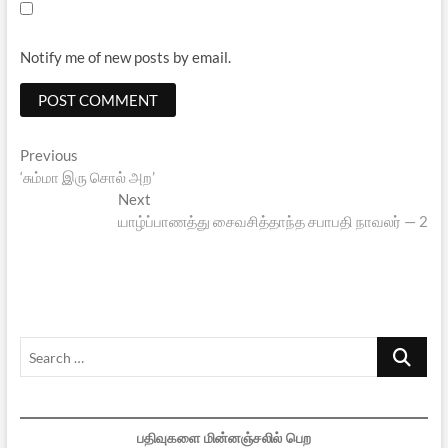
Notify me of new posts by email.
Post
Previous
Previous
post:
‘சும்மா இரு சொல் அற’
navigation
Next
Next
post:
யாழ்ப்பாணத்து சைவசித்தாந்த சபாபதி நாவலர் — 2
Search
…
பதிவுகளை மின்னஞ்சலில் பெற