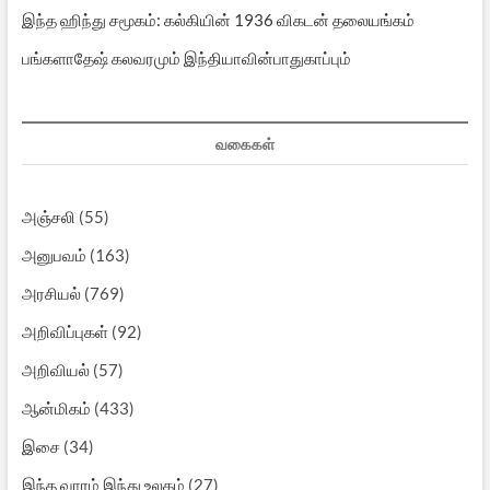
இந்த ஹிந்து சமூகம்: கல்கியின் 1936 விகடன் தலையங்கம்
பங்களாதேஷ் கலவரமும் இந்தியாவின்பாதுகாப்பும்
வகைகள்
அஞ்சலி
(55)
அனுபவம்
(163)
அரசியல்
(769)
அறிவிப்புகள்
(92)
அறிவியல்
(57)
ஆன்மிகம்
(433)
இசை
(34)
இந்த வாரம் இந்து உலகம்
(27)