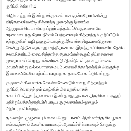
குறிப்பிடுகிறார்.1
விதிவசத்தால் இவர் தமக்கு உண்டான குன்மநோயினின்று
விடுதலைவேண்டி சித்தாந்த முறைக்கு இணங்க
ஆறுமுகச்சிவமாகிய நல்லூர் கந்தவேட்பெருமானையே
சரணமடைந்து நோய்நீக்கம் பெற்றமையும் சித்தாந்தம் குறிப்பிடும்
சற்குருவின் வழி ஒழுகும் மரபுக்கு இணங்க திருவாவடுதுறை
சென்று ஆதீன குருமஹாசந்நிதானமாக இருந்த சுப்பிரமணிய தேசிக
சுவாமிகளிடம் சைவசித்தாந்த ஆகமங்கள்கூறும் தீட்சைகளை
முறையாகப் பெற்று, பன்னிரண்டு ஆண்டுகள் ஞானநூல்களை
மரபால் கற்று வல்லவரானமையும், சைவசித்தாந்தத்தில் அவருக்கு
இளமையிலேயே ஏற்பட்ட மாறாத காதலையே காட்டுகின்றது.
குருவைச் சிவமாக்க கொள்ளவேண்டும் என்று சித்தாந்தம்
குறிப்பிடுவதைத் தம் வாழ்வில் மிக உறுதியாகக்
கடைப்பிடித்துவந்தமையை இவர் தமது நூலான திருவிடைமருதூர்
பதிற்றுப்பத்தந்தாதியில் பாடிய குருவணக்கம்மூலமும்
அறியமுடிகின்றது.
தம் வாழ்வு முழுமையும் சைவ அனுட்டானம், ஆன்மார்த்த சிவபூசை
என்பவற்றைப் பேணியவராகவும், ஆராய்ச்சிக்காகவும் பிறருக்கு
உபதேசிப்பதற்காகவும் மட்டுமன்றி, சைவசித்தாந்த