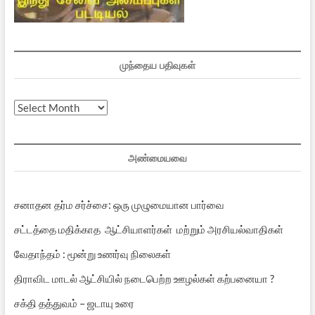
முந்தைய பதிவுகள்
முந்தைய
பதிவுகள்
அண்மையவை
சனாதன தர்ம சர்ச்சை: ஒரு முழுமையான பார்வை
சட்டத்தை மதிக்காத ஆட்சியாளர்கள் மற்றும் அரசியல்வாதிகள்
வேதாந்தம் : மூன்று உணர்வு நிலைகள்
திராவிட மாடல் ஆட்சியில் நடைபெற்ற ஊழல்கள் கற்பனையா ?
சக்தி தத்துவம் – ஜடாயு உரை