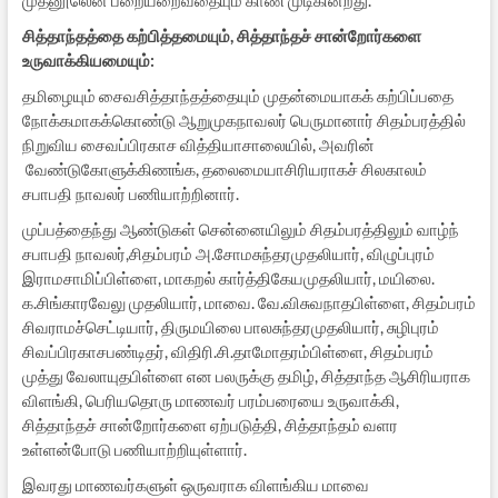
சித்தாந்தத்தை கற்பித்தமையும்
,
சித்தாந்தச் சான்றோர்களை
உருவாக்கியமையும்
:
தமிழையும் சைவசித்தாந்தத்தையும் முதன்மையாகக் கற்பிப்பதை
நோக்கமாகக்கொண்டு ஆறுமுகநாவலர் பெருமானார் சிதம்பரத்தில்
நிறுவிய சைவப்பிரகாச வித்தியாசாலையில், அவரின்
வேண்டுகோளுக்கிணங்க, தலைமையாசிரியராகச் சிலகாலம்
சபாபதி நாவலர் பணியாற்றினார்.
முப்பத்தைந்து ஆண்டுகள் சென்னையிலும் சிதம்பரத்திலும் வாழ்ந்
சபாபதி நாவலர்,சிதம்பரம் அ.சோமசுந்தரமுதலியார், விழுப்புரம்
இராமசாமிப்பிள்ளை, மாகறல் கார்த்திகேயமுதலியார், மயிலை.
க.சிங்காரவேலு முதலியார், மாவை. வே.விசுவநாதபிள்ளை, சிதம்பரம்
சிவராமச்செட்டியார், திருமயிலை பாலசுந்தரமுதலியார், சுழிபுரம்
சிவப்பிரகாசபண்டிதர், விதிரி.சி.தாமோதரம்பிள்ளை, சிதம்பரம்
முத்து வேலாயுதபிள்ளை என பலருக்கு தமிழ், சித்தாந்த ஆசிரியராக
விளங்கி, பெரியதொரு மாணவர் பரம்பரையை உருவாக்கி,
சித்தாந்தச் சான்றோர்களை ஏற்படுத்தி, சித்தாந்தம் வளர
உள்ளன்போடு பணியாற்றியுள்ளார்.
இவரது மாணவர்களுள் ஒருவராக விளங்கிய மாவை