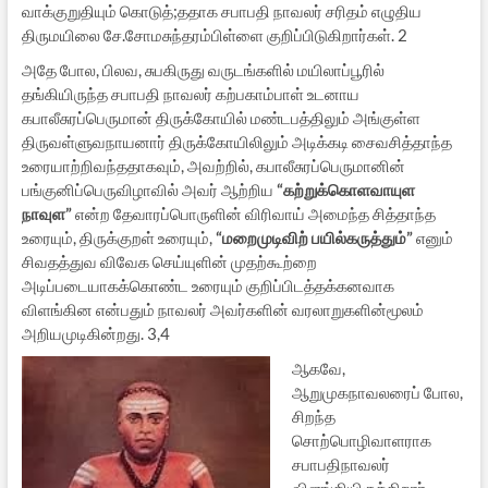
வாக்குறுதியும் கொடுத்;ததாக சபாபதி நாவலர் சரிதம் எழுதிய
திருமயிலை சே.சோமசுந்தரம்பிள்ளை குறிப்பிடுகிறார்கள். 2
அதே போல, பிலவ, சுபகிருது வருடங்களில் மயிலாப்பூரில்
தங்கியிருந்த சபாபதி நாவலர் கற்பகாம்பாள் உடனாய
கபாலீசுரப்பெருமான் திருக்கோயில் மண்டபத்திலும் அங்குள்ள
திருவள்ளுவநாயனார் திருக்கோயிலிலும் அடிக்கடி சைவசித்தாந்த
உரையாற்றிவந்ததாகவும், அவற்றில், கபாலீசுரப்பெருமானின்
பங்குனிப்பெருவிழாவில் அவர் ஆற்றிய
“கற்றுக்கொளவாயுள
நாவுள”
என்ற தேவாரப்பொருளின் விரிவாய் அமைந்த சித்தாந்த
உரையும், திருக்குறள் உரையும்,
“
மறைமுடிவிற் பயில்கருத்தும்”
எனும்
சிவதத்துவ விவேக செய்யுளின் முதற்கூற்றை
அடிப்படையாகக்கொண்ட உரையும் குறிப்பிடத்தக்கனவாக
விளங்கின என்பதும் நாவலர் அவர்களின் வரலாறுகளின்மூலம்
அறியமுடிகின்றது. 3,4
ஆகவே,
ஆறுமுகநாவலரைப் போல,
சிறந்த
சொற்பொழிவாளராக
சபாபதிநாவலர்
விளங்கியிருக்கிறார்