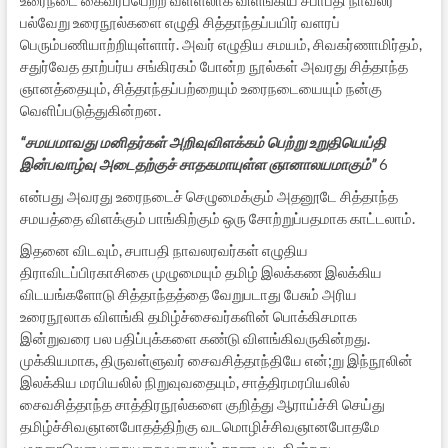
பல்வேறு உரைநூல்களை எழுதி சித்தாந்தப்பயிர் வளரப்
பெரும்பணியாற்றியுள்ளார். அவர் எழுதிய சமயம், சிவகர்ணாமிர்தம்,
சதுர்வேத தாற்பர்ய சங்கிரகம் போன்ற நூல்கள் அவரது சித்தாந்த
ஞானத்தையும், சித்தாந்தப்பற்றையும் உரைநடையையும் நன்கு
வெளிப்படுத்துகின்றன.
“
சமயமாவது மனிதர்கள் அறிவுவிளக்கம் பெற்று உறுதியெய்தி
இன்பவாழ்வு அடைதற்குச் சாதகமாயுள்ள ஞானாலயமாகும்”
6
என்பது அவரது உரைநடைச் செழுமைக்கும் அதனூடே சித்தாந்த
சமயத்தை விளக்கும் பாங்கிற்கும் ஒரு சோற்றுப்பதமாக காட்டலாம்.
இதனை விடவும், சபாபதி நாவலரவர்கள் எழுதிய
திராவிடப்பிரகாசிகை முழுமையும் தமிழ் இலக்கண இலக்கிய
விடயங்களோடு சித்தாந்தத்தை வேறுபடாது பேசும் அரிய
உரைநூலாக விளங்கி தமிழ்ச்சைவர்களின் பொக்கிசமாக
இன்றுவரை பல பதிப்புக்களை கண்டு விளங்கிவருகின்றது.
முக்கியமாக, திருவள்ளுவர் சைவசித்தாந்தியே என்;று இந்நூலின்
இலக்கிய மரபியலில் நிறுவுவதையும், சாத்திரமரபியலில்
சைவசித்தாந்த சாத்திரநூல்களை குறித்து ஆராய்ச்சி செய்து
தமிழ்ச்சிவஞானபோதத்திற்கு வடமொழிச்சிவஞானபோதமே
முதனூலென பறையறைவதையும் காண முடிகின்றது.