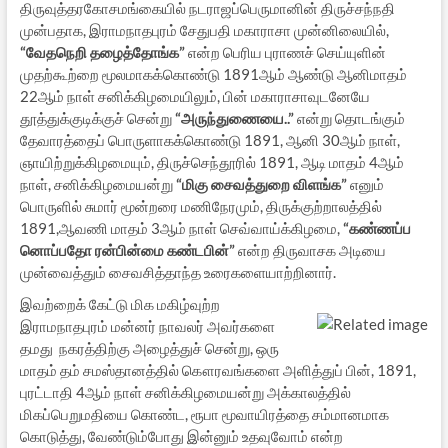
திருவுத்தரகோசமங்கையில் நடராஜப்பெருமானின் திருச்சந்நதி
முன்பதாக, இராமநாதபுரம் சேதுபதி மகாராசா முன்னிலையில்,
“
வேதநெறி தழைத்தோங்க”
என்ற பெரிய புராணச் செய்யுளின்
முதற்கூற்றை மூலமாகக்கொண்டு 1891ஆம் ஆண்டு ஆனிமாதம்
22ஆம் நாள் சனிக்கிழமையிலும், பின் மகாராசாவுடனேயே
தூத்துக்குடிக்குச் சென்று
“
அருந்துணையை..”
என்று தொடங்கும்
தேவாரத்தைப் பொருளாகக்கொண்டு 1891, ஆனி 30ஆம் நாள்,
ஞாயிற்றுக்கிழமையும், திருச்செந்தூரில் 1891, ஆடி மாதம் 4ஆம்
நாள், சனிக்கிழமையன்று
“மிகு சைவத்துறை விளங்க”
எனும்
பொருளில் சுமார் மூன்றரை மணிநேரமும், திருக்குற்றாலத்தில்
1891,ஆவணி மாதம் 3ஆம் நாள் செவ்வாய்க்கிழமை,
“
கண்ணப்ப
னொப்பதோ ரன்பின்மை கண்டபின்”
என்ற திருவாசக அடியை
முன்வைத்தும் சைவசித்தாந்த உரைகளையாற்றினார்.
இவற்றைக் கேட்டு மிக மகிழ்வுற்ற
இராமநாதபுரம் மன்னர் நாவலர் அவர்களை
தமது நகரத்திற்கு அழைத்துச் சென்று, ஒரு
மாதம் தம் சமஸ்தானத்தில் கௌரவங்களை அளித்துப் பின், 1891,
புரட்டாதி 4ஆம் நாள் சனிக்கிழமையன்று அக்காலத்தில்
மிகப்பெறுமதியை கொண்ட, ரூபா மூவாயிரத்தை சம்மானமாக
கொடுத்து, வேண்டும்போது இன்னும் உதவுவோம் என்ற