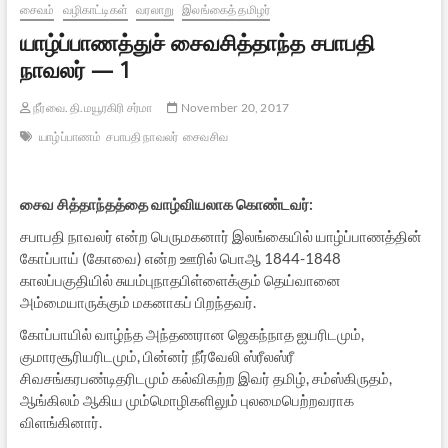
சைவம்
வழிகாட்டிகள்
வரலாறு
இலங்கைத் தமிழர்
யாழ்ப்பாணத்துச் சைவசித்தாந்த சபாபதி
நாவலர் — 1
நீர்வை. தி.மயூரகிரி சர்மா
November 20, 2017
யாழ்ப்பாணம்
சபாபதி நாவலர்
சைவசிவ
சைவ சித்தாந்தத்தை வாழ்வியலாக கொண்டவர்
:
சபாபதி நாவலர் என்ற பெருமகனார் இலங்கையில் யாழ்ப்பாணத்தின்
கோப்பாய் (கோவை) என்ற ஊரில் பொஆ 1844-1848
காலப்பகுதியில் சுயம்புநாதபிள்ளைக்கும் தெய்வானை
அம்மையாருக்கும் மகனாகப் பிறந்தவர்.
கோப்பாயில் வாழ்ந்த அந்தணரான ஜெகந்நாத ஐயரிடமும்,
குமாரசூரியரிடமும், பின்னர் நீர்வேலி ஸ்ரீலஸ்ரீ
சிவசங்கரபண்டிதரிடமும் கல்விகற்ற இவர் தமிழ், சம்ஸ்கிருதம்,
ஆங்கிலம் ஆகிய மும்மொழிகளிலும் புலமைபெற்றவராக
விளங்கினார்.