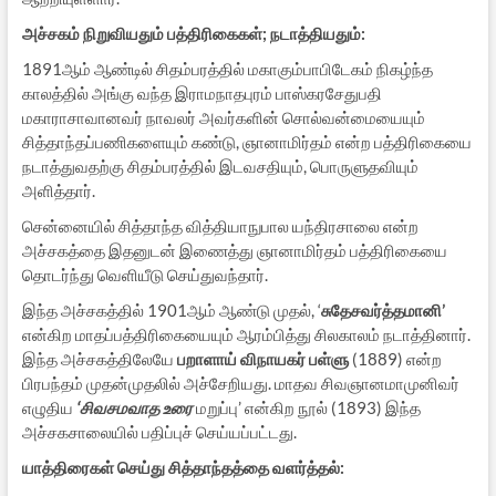
அச்சகம் நிறுவியதும் பத்திரிகைகள்
;
நடாத்தியதும்
:
1891ஆம் ஆண்டில் சிதம்பரத்தில் மகாகும்பாபிடேகம் நிகழ்ந்த
காலத்தில் அங்கு வந்த இராமநாதபுரம் பாஸ்கரசேதுபதி
மகாராசாவானவர் நாவலர் அவர்களின் சொல்வன்மையையும்
சித்தாந்தப்பணிகளையும் கண்டு, ஞானாமிர்தம் என்ற பத்திரிகையை
நடாத்துவதற்கு சிதம்பரத்தில் இடவசதியும், பொருளுதவியும்
அளித்தார்.
சென்னையில் சித்தாந்த வித்தியாநுபால யந்திரசாலை என்ற
அச்சகத்தை இதனுடன் இணைத்து ஞானாமிர்தம் பத்திரிகையை
தொடர்ந்து வெளியீடு செய்துவந்தார்.
இந்த அச்சகத்தில் 1901ஆம் ஆண்டு முதல், ‘
சுதேசவர்த்தமானி’
என்கிற மாதப்பத்திரிகையையும் ஆரம்பித்து சிலகாலம் நடாத்தினார்.
இந்த அச்சகத்திலேயே
பறாளாய் விநாயகர் பள்ளு
(1889) என்ற
பிரபந்தம் முதன்முதலில் அச்சேறியது. மாதவ சிவஞானமாமுனிவர்
எழுதிய
‘
சிவசமவாத உரை
மறுப்பு’ என்கிற நூல் (1893) இந்த
அச்சகசாலையில் பதிப்புச் செய்யப்பட்டது.
யாத்திரைகள் செய்து சித்தாந்தத்தை வளர்த்தல்
: