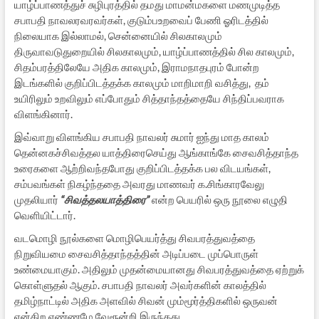
யாழ்ப்பாணத்துச் சுழிபுரத்தில் தமது மாமன்மகளை மணமுடித்த
சபாபதி நாவலரவரவர்கள், குடும்பஉறவைப் பேணி ஓரிடத்தில்
நிலையாக இல்லாமல், சென்னையில் சிலகாலமும்
திருவாவடுதுறையில் சிலகாலமும், யாழ்ப்பாணத்தில் சில காலமும்,
சிதம்பரத்திலேயே அதிக காலமும், இராமநாதபுரம் போன்ற
இடங்களில் குறிப்பிடத்தக்க காலமும் மாறிமாறி வசித்து, தம்
உயிரிலும் உறவிலும் எப்போதும் சித்தாந்தத்தையே சிந்திப்பவராக
விளங்கினார்.
இவ்வாறு விளங்கிய சபாபதி நாவலர் சுமார் ஐந்து மாத காலம்
தென்னகச்சிவத்தல யாத்திரைசெய்து ஆங்காங்கே சைவசித்தாந்த
உரைகளை ஆற்றிவந்தபோது குறிப்பிடத்தக்க பல விடயங்கள்,
சம்பவங்கள் நிகழ்ந்ததை அவரது மாணவர் க.சிங்காரவேலு
முதலியார்
“சிவத்தலயாத்திரை”
என்ற பெயரில் ஒரு நூலை எழுதி
வெளியிட்டார்.
வடமொழி நூல்களை மொழிபெயர்த்து சிவபரத்துவத்தை
நிறுவியமை சைவசித்தாந்தத்தின் அடிப்படை முப்பொருள்
உண்மையாகும். அதிலும் முதன்மையானது சிவபரத்துவத்தை ஏற்றுக்
கொள்ளுதல் ஆகும். சபாபதி நாவலர் அவர்களின் காலத்தில்
தமிழ்நாட்டில் அதிக அளவில் சிவன் மும்மூர்த்திகளில் ஒருவன்
என்கிற எண்ணமே வேரூன்றி இருந்தது.