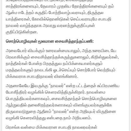
சாத்திரங்களையும், தேவாரம் முதலிய தோத்திரங்களையும் தம்
ஆன்ம ஈடேற்றம் கருதிப் போற்றிவாழ்பவராயும், திருத்தல
யாத்திரைகள், கோவில்தொண்டுகள் செய்பவராயுமே சபாபதி
நாவலர் வாழ்ந்ததாக அவரது வரலாற்றுக்குறிப்புகள்
குறிப்பிடுகின்றன.
சொற்பொழிவுகள் மூலமான சைவசித்தாந்தப்பணி
:
அவையோர் வியக்கும் உரைவன்மையாலும், அந்த உரையிடையே
பிரவாகிக்கும் சைவசித்தாந்தக்கருத்துகளாலும், கிறிஸ்துவர்கள்,
நாத்தீகர்கள் போன்ற பிறதத்துவ நம்பிக்கையாளர்களும்
மதத்தவர்களும் நாவடங்கி ஓடச்செய்யும் சொற்போர் வெற்றியும்
மிக்கவராக சபாபதிநாவலர் விளங்கினார்.
அதனாலேயே இவருக்கு “நாவலர்” என்ற பட்டத்தைச் சுப்பிரமணிய
யோகீந்திரர் வழங்கிக் கௌரவித்திருக்கிறார். நாவன்மை
பொருந்தியவர்களாகவும், சைவசித்தாந்தச் சொற்பொழிவுகளை
ஆற்றுவதில் தலைசிறந்தவர்களாகவும் விளங்குபவர்களுக்கே
திருவாவடுதுறை ஆதீனம் “நாவலர்” என்ற அதியுயர் விருதினை
வழங்கி கௌரவித்தது என்பதை நாம் அறியலாம்.
பிரசங்க வன்மை மிக்கவரான சபாபதி நாவலரவர்கள்