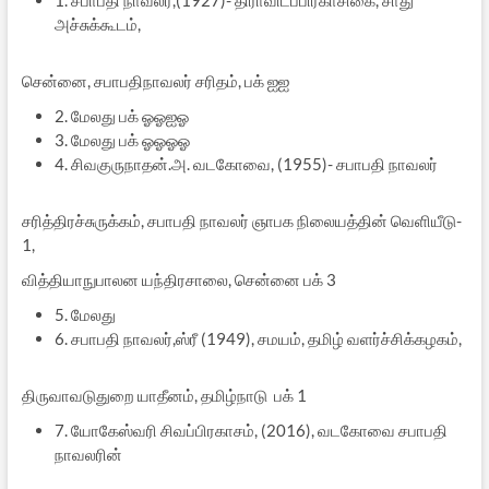
அச்சுக்கூடம்,
சென்னை, சபாபதிநாவலர் சரிதம், பக் ஐஐ
2. மேலது பக் ஓஓஐஓ
3. மேலது பக் ஓஓஓஓ
4. சிவகுருநாதன்.அ. வடகோவை, (1955)- சபாபதி நாவலர்
சரித்திரச்சுருக்கம், சபாபதி நாவலர் ஞாபக நிலையத்தின் வெளியீடு-
1,
வித்தியாநுபாலன யந்திரசாலை, சென்னை பக் 3
5. மேலது
6. சபாபதி நாவலர்,ஸ்ரீ (1949), சமயம், தமிழ் வளர்ச்சிக்கழகம்,
திருவாவடுதுறை யாதீனம், தமிழ்நாடு பக் 1
7. யோகேஸ்வரி சிவப்பிரகாசம், (2016), வடகோவை சபாபதி
நாவலரின்