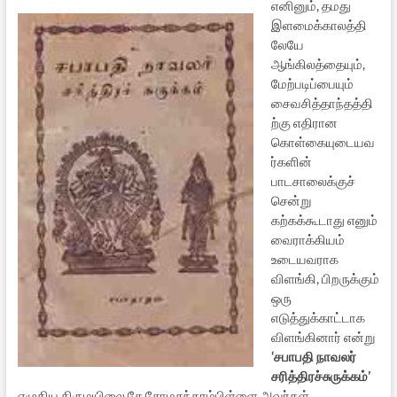
எனினும், தமது
இளமைக்காலத்தி
லேயே
ஆங்கிலத்தையும்,
மேற்படிப்பையும்
சைவசித்தாந்தத்தி
ற்கு எதிரான
கொள்கையுடையவ
ர்களின்
பாடசாலைக்குச்
சென்று
கற்கக்கூடாது எனும்
வைராக்கியம்
உடையவராக
விளங்கி, பிறருக்கும்
ஒரு
எடுத்துக்காட்டாக
விளங்கினார் என்று
‘சபாபதி நாவலர்
சரித்திரச்சுருக்கம்’
எழுதிய திருமயிலை சே.சோமசுந்தரம்பிள்ளை அவர்கள்