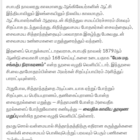
சபாபதி நாவலரது காலமானது ஆங்கிலேயர்களின் ஆட்சி
இந்தியாவிலும் இலங்கையிலும் நிலவிய காலமாகும்.
ஆட்சியாளர்களின் ஆதரவுடன் கிறித்துவ சமயப்பிரச்சாரம் மிகவும்
சிறப்பாக நடந்துவந்தது. கிறித்துவசமய போதகர்கள் சைவத்தையும்,
சைவசமய சித்தாந்தத்தையும் பலவாறாக இகழ்ந்து பேசுவதுடன்
சைவசமய உண்மைகளை மறுத்துரைத்தும் வந்தனர்.
இதனைப் பொறுக்கமாட்டாதவராக, சபாபதி நாவலர் 1879ஆம்
ஆண்டு வைகாசி மாதம் 168 செய்யுட்களை உடையதாக
“யேசு மத
சங்கற்ப நிராகரணம்”
என்ற நூலை எழுதி வெளியிட்டார். இந்நூலை
சி.வை.தாமோதரம்பிள்ளை அவர்கள் சிறப்புப்பாயிரம் அளித்துப்
பாராட்டியுள்ளார்.
அதுபோல, சித்தாந்தத்தை அடிப்படையாக ஏற்றுப் போற்றும்
சிறப்புடைய பெரியபுராணம், தணிகைப்புராணம் போன்ற
சைவநூல்களை மறுத்து — சிந்தாமணி போன்ற அவைதீக
நூல்களைப் போற்றுவோரை கண்டித்து —
வைதிக காவிய தூஷண
மறுப்பு
என்கிற நூலை எழுதி வெளியிட்டுள்ளார்.
தமது சொல் வன்மையால் சித்தாந்தத்திற்கு எதிரான கருத்துக்களை
விலக்கி சைவசமயம் பொலிவுபெற்றுப் பரவவும் பெரும் பணிகளை
ஆற்றியுள்ளார்.