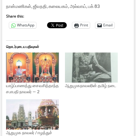
நான்மணிகள், ஜீவநதி, கலையகம், அல்வாய், பக் 83
Share this:
WhatsApp
Print
Email
தொடர்புடைய பதிவுகள்
யாழ்ப்பாணத்து சைவசித்தாந்த
ஆறுமுகநாவலரின் தமிழ் நடை
சபாபதி நாவலர் — 2
ஆறுமுக நாவலர் / ஈழத்துச்