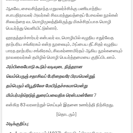
ஆகவே, சைவசித்தாந்த மறுமலர்ச்சிக்கு பணியாற்றிய
சபாபதிநாவலர் அவர்கள் சிவபரத்துவத்தைப் பேசவல்ல நூல்கள்
சிலவற்றை வடமொழிமூலத்திலிருந்து மிகச்சிறப்பாக மொழி
பெயர்த்து வெளியிட்டுள்ளார்.
ஹரதத்தாச்சார்யர் என்பவர் வடமொழியில் எழுதிய சதுர்வேத
தாற்பரிய சங்கிரகம் என்ற நூலையும், அப்பைய தீட்சிதர் எழுதிய
பாரத தாற்பரிய சங்கிரகம், சிவகர்ணாமிர்தம் ஆகிய நூல்களையும்
நாவலரவர்கள் தமிழில் மொழி பெயர்த்தமையை குறிப்பிடலாம்.
அம்பிகையோடு கூடும் வடிவுடை நித்தரான
வெம்பெருஞ் சதாசிவப் பேரிறைவரே பிரமமென்றுந்
தம்பெரும் விபூதிலேச மேயிந்தச்சகமாமென்று
மிம்பர்மற்றெடுத் துரைப்பவைதிக ரென்பமன்னோ
7
என்கிற 83 வரலாற்றுச் செய்யுள் இதனை உணர்த்தி நிற்கிறது.
[தொடரும்]
அடிக்குறிப்பு:
1. சபாபதி நாவலர்,(1927)- திராவிடப்பிரகாசிகை, சாது