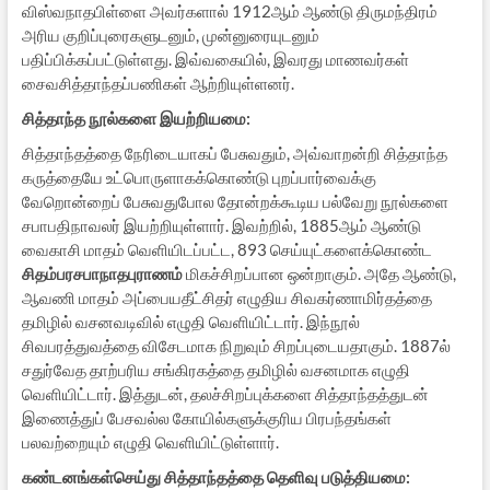
விஸ்வநாதபிள்ளை அவர்களால் 1912ஆம் ஆண்டு திருமந்திரம்
அரிய குறிப்புரைகளுடனும், முன்னுரையுடனும்
பதிப்பிக்கப்பட்டுள்ளது. இவ்வகையில், இவரது மாணவர்கள்
சைவசித்தாந்தப்பணிகள் ஆற்றியுள்ளனர்.
சித்தாந்த நூல்களை இயற்றியமை
:
சித்தாந்தத்தை நேரிடையாகப் பேசுவதும், அவ்வாறன்றி சித்தாந்த
கருத்தையே உட்பொருளாகக்கொண்டு புறப்பார்வைக்கு
வேறொன்றைப் பேசுவதுபோல தோன்றக்கூடிய பல்வேறு நூல்களை
சபாபதிநாவலர் இயற்றியுள்ளார். இவற்றில், 1885ஆம் ஆண்டு
வைகாசி மாதம் வெளியிடப்பட்ட, 893 செய்யுட்களைக்கொண்ட
சிதம்பரசபாநாதபுராணம்
மிகச்சிறப்பான ஒன்றாகும். அதே ஆண்டு,
ஆவணி மாதம் அப்பையதீட்சிதர் எழுதிய சிவகர்ணாமிர்தத்தை
தமிழில் வசனவடிவில் எழுதி வெளியிட்டார். இந்நூல்
சிவபரத்துவத்தை விசேடமாக நிறுவும் சிறப்புடையதாகும். 1887ல்
சதுர்வேத தாற்பரிய சங்கிரகத்தை தமிழில் வசனமாக எழுதி
வெளியிட்டார். இத்துடன், தலச்சிறப்புக்களை சித்தாந்தத்துடன்
இணைத்துப் பேசவல்ல கோயில்களுக்குரிய பிரபந்தங்கள்
பலவற்றையும் எழுதி வெளியிட்டுள்ளார்.
கண்டனங்கள்செய்து சித்தாந்தத்தை தெளிவு படுத்தியமை
: