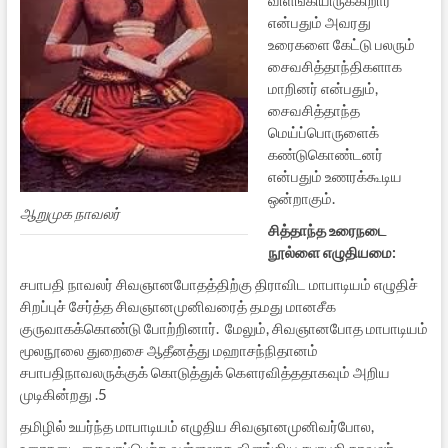
என்பதும் அவரது
உரைகளை கேட்டு பலரும்
சைவசித்தாந்திகளாக
மாறினர் என்பதும்,
சைவசித்தாந்த
மெய்ப்பொருளைக்
கண்டுகொண்டனர்
என்பதும் உணரக்கூடிய
ஒன்றாகும்.
ஆறுமுக நாவலர்
சித்தாந்த உரைநடை
நூல்ளை எழுதியமை
:
சபாபதி நாவலர் சிவஞானபோதத்திற்கு திராவிட மாபாடியம் எழுதிச்
சிறப்புச் சேர்த்த சிவஞானமுனிவரைத் தமது மானசீக
குருவாகக்கொண்டு போற்றினார். மேலும், சிவஞானபோத மாபாடியம்
மூலநூலை துறைசை ஆதீனத்து மஹாசந்நிதானம்
சபாபதிநாவலருக்குக் கொடுத்துக் கௌரவித்ததாகவும் அறிய
முடிகின்றது .5
தமிழில் உயர்ந்த மாபாடியம் எழுதிய சிவஞானமுனிவர்போல,
உரைநடை கைவரப்பெற்ற வள்ளலாக விளங்கிய சபாபதி நாவலர்