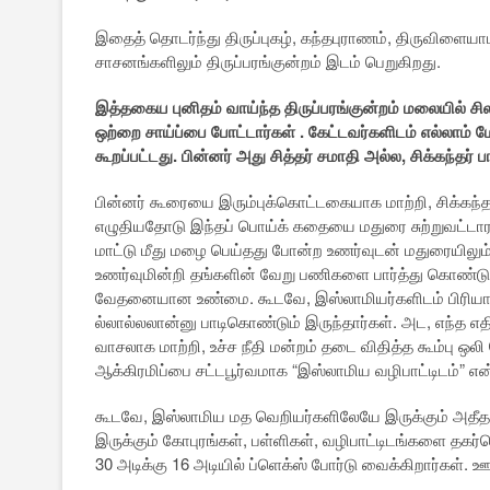
இதைத் தொடர்ந்து திருப்புகழ், கந்தபுராணம், திருவிளையாட
சாசனங்களிலும் திருப்பரங்குன்றம் இடம் பெறுகிறது.
இத்தகைய புனிதம் வாய்ந்த திருப்பரங்குன்றம் மலையில் சி
ஒற்றை சாய்ப்பை போட்டார்கள் . கேட்டவர்களிடம் எல்லாம் 
கூறப்பட்டது. பின்னர் அது சித்தர் சமாதி அல்ல, சிக்கந்தர் ப
பின்னர் கூரையை இரும்புக்கொட்டகையாக மாற்றி, சிக்கந்தர
எழுதியதோடு இந்தப் பொய்க் கதையை மதுரை சுற்றுவட்டாரங்
மாட்டு மீது மழை பெய்தது போன்ற உணர்வுடன் மதுரையிலும் தம
உணர்வுமின்றி தங்களின் வேறு பணிகளை பார்த்து கொண்டு எந
வேதனையான உண்மை. கூடவே, இஸ்லாமியர்களிடம் பிரியாண
ல்லால்லலான்னு பாடிகொண்டும் இருந்தார்கள். அட, எந்த எ
வாசலாக மாற்றி, உச்ச நீதி மன்றம் தடை விதித்த கூம்பு 
ஆக்கிரமிப்பை சட்டபூர்வமாக “இஸ்லாமிய வழிபாட்டிடம்” 
கூடவே, இஸ்லாமிய மத வெறியர்களிலேயே இருக்கும் அதீ
இருக்கும் கோபுரங்கள், பள்ளிகள், வழிபாட்டிடங்களை தகர
30 அடிக்கு 16 அடியில் ப்ளெக்ஸ் போர்டு வைக்கிறார்கள். ஊர