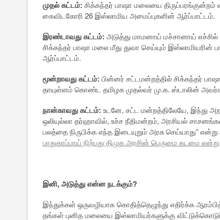
முதல் கட்டம்:
சிக்கந்தர் பாஷா மலையை திருப்பரங்குன்றம
கைவிடகோரி 26 இஸ்லாமிய அமைப்புகளின் ஆர்ப்பாட்டம்.
இரண்டாவது கட்டம்:
அடுத்து மாமனாய் மச்சானாய் எச்சில்
சிக்கந்தர் பாஷா மலை மீது துவா செய்யும் இஸ்லாமியரின்
ஆர்ப்பாட்டம்.
மூன்றாவது கட்டம்:
பின்னர் சட்டமன்றத்தில் சிக்கந்தர் ப
தாயுள்ளம் கொண்ட தமிழக முதல்வர் மு.க. ஸ்டாலின் அவர்
நான்காவது கட்டம்:
உடனே, சட்ட மன்றத்திலேயே, இந்து அறந
ஒலியுல்லா தர்ஹாவில், உச்ச நீதிமன்றம், அரசியல் சாசனங்க
பலத்தை நிருபிக்க எந்த இடையுறும் அரசு செய்யாது” என்று 
பாதுகாப்பாய் நிற்பது திமுக அரசின் பெருமை கடமை என்று 
இனி, அடுத்து என்ன நடக்கும்?
இந்துக்கள் ஒருவழியாக கொதித்தெழுந்து எதிர்க்க ஆரம்பித்
தங்கள் புனித மலையை இஸ்லாமியர்களுக்கு விட்டுக்கொடுப்