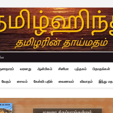
ள்ள
ுளாதாரம்
வரலாறு
ஆன்மிகம்
சினிமா
புத்தகம்
பிறமதங்கள்
வேதம்
சைவம்
கேள்வி-பதில்
வைணவம்
விவாதம்
இந்து மத