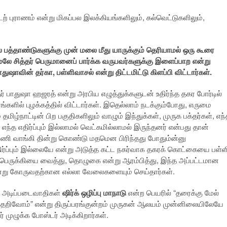
ற் புராணம் என்று மிகப்பல இலக்கியங்களிலும், கல்வெட்டுகளிலும்,
ல பத்தாண்டுகளுக்கு முன் மலை மீது யாருக்கும் தெரியாமல் ஒரு கூரை
மேலே சித்தர் பெருமானைப் பார்க்க வருபவர்களுக்கு இளைப்பாற என்று
ாதுஷாவின் தர்கா, பள்ளிவாசல் என்று திட்டமிட்டு கிளப்பி விட்டார்கள்.
் பாதுஷா ஹஜரத் என்று அரபிய எழுத்துக்களுடன் உதிர்ந்த தகர போர்டில்
களில் புழக்கத்தில் விட்டார்கள். இதெல்லாம் நடக்கும்போது, எருமை
ிழ்நாட்டின் பிற பகுதிகளிலும் வாழும் இந்துக்கள், முருக பக்தர்கள், எந
்த எதிர்ப்பும் இல்லாமல் வெட்கமில்லாமல் இருந்தனர் என்பது தான்
ி வாங்கி தின்று கொண்டு மதமென பிரிந்தது போதும்ன்னு
திர்ப்பும் இல்லையே என்று அடுத்த கட்ட நகர்வாக தகரக் கொட்கையை பள்ள
ஒலி பெருக்கியை வைத்து, தொழுகை என்று ஆரம்பித்து, இந்த அப்பட்டமான
என்று கோருவதற்கான எல்லா வேலைகளையும் செய்தார்கள்.
த அடிப்படைவாதிகள்
ஷிர்க் ஒழிப்பு மாநாடு
என்ற பெயரில் “தரைக்கு மேல்
்தெறிவோம்” என்று திருப்பரங்குன்றம் முருகன் ஆலயம் முன்னிலையிலேயே
் முழுக்க போஸ்டர் அடிக்கிறார்கள்.