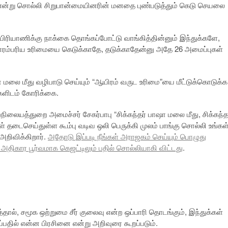
் என்று சொல்லி சிறுபான்மையினரின் மனதை புண்படுத்தும் கெடு செயலை
 பிரியாணிக்கு நாக்கை தொங்கப்போட்டு வாங்கித்தின்னும் இந்துக்களே,
 பாரம்பரிய உரிமையை கெடுக்காதே, தடுக்காதேன்னு அதே 26 அமைப்புகள்
ாஷா மலை மீது வழிபாடு செய்யும் “ஆயிரம் வருட உரிமை”யை மீட்டுக்கொடுக்க
களிடம் கோரிக்கை.
ிலையத்துறை அமைச்சர் சேகர்பாபு “சிக்கந்தர் பாஷா மலை மீது, சிக்கந்த
ள் தடைசெய்துள்ள கூம்பு வடிவ ஒலி பெருக்கி முலம் பாங்கு சொல்லி உங்கள
அறிவிக்கிறார்.
அதோடு இப்படி நீங்கள் அராஜகம் செய்யும் பொழுது
அதிகார பூர்வமாக கெஜட்டிலும் பதில் சொல்லியாகி விட்டது
.
தால், சமூக ஒற்றுமை சீர் குலைவு என்ற ஒப்பாரி தொடங்கும், இந்துக்கள்
பதில் என்ன பிரசினை என்று அறிவுரை கூறப்படும்.