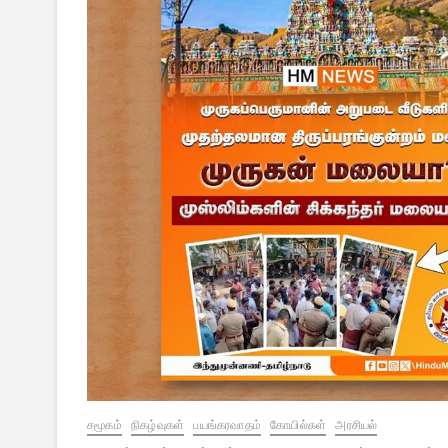
சமூகம்
நிகழ்வுகள்
பயங்கரவாதம்
கோயில்கள்
அரசியல்