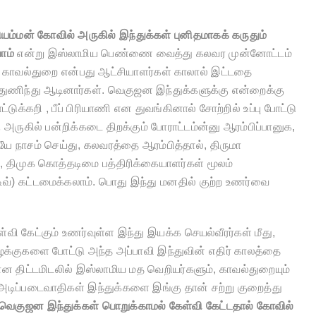
ம்மன் கோவில் அருகில் இந்துக்கள் புனிதமாகக் கருதும்
போம்
என்று இஸ்லாமிய பெண்ணை வைத்து கலவர முன்னோட்டம்
்சி, காவல்துறை என்பது ஆட்சியாளர்கள் காலால் இட்டதை
துணிந்து ஆடினார்கள். வெகுஜன இந்துக்களுக்கு என்றைக்கு
க்கறி , பீப் பிரியாணி என துவங்கினால் சோற்றில் உப்பு போட்டு
 அருகில் பன்றிக்கடை திறக்கும் போராட்டம்ன்னு ஆரம்பிப்பானுக,
நாசம் செய்து, கலவரத்தை ஆரம்பித்தால், திருமா
, திமுக கொத்தடிமை பத்திரிக்கையாளர்கள் மூலம்
ிவ்) கட்டமைக்கலாம். பொது இந்து மனதில் குற்ற உணர்வை
ி கேட்கும் உணர்வுள்ள இந்து இயக்க செயல்வீரர்கள் மீது,
ழக்குகளை போட்டு அந்த அப்பாவி இந்துவின் எதிர் காலத்தை
ான திட்டமிடலில் இஸ்லாமிய மத வெறியர்களும், காவல்துறையும்
டிப்படைவாதிகள் இந்துக்களை இங்கு தான் சற்று குறைத்து
 வெகுஜன இந்துக்கள் பொறுக்காமல் கேள்வி கேட்டதால் கோவில்