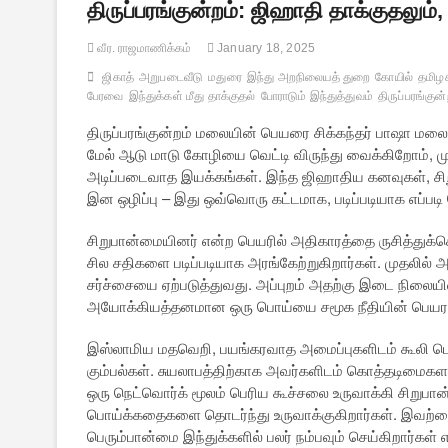
திருப்பரங்குன்றம்: ஜிஹாதி தாக்குதலும்,
வீர. ராஜமாணிக்கம்
January 18, 2025
ஜிகாத்
அறுபடைவீடு
மதுரை
இந்து அறநிலையத் துறை
கோயில்
தமிழக
பேரவை
இந்துக்கள் மீது தாக்குதல்
போராடும் இந்துத்துவம்
திருப்பரங்குன்
திருப்பரங்குன்றம் மலையின் பெயரை சிக்கந்தர் பாஷா மலை எ
மேல் ஆடு மாடு கோழியை வெட்டி விருந்து வைக்கிறோம், ம
அடிப்படைவாத இயக்கங்கள். இந்த ஜிஹாதிய கனவுகள், சிறு
இன ஒழிப்பு – இது ஒவ்வொரு கட்டமாக, படிப்படியாக எப்படி 
சிறுபான்மையினர் என்ற பெயரில் அதிகாரத்தை ருசித்துக்
சில சதிகளை படிப்படியாக அரங்கேற்றுகிறார்கள். முதலில் 
சர்ச்சையை ஏற்படுத்துவது. அப்புறம் அதற்கு இடை நிலையி
அயோக்கியத்தனமான ஒரு பொய்யை சமூக நீதியின் பெயராலும
இஸ்லாமிய மதவெறி, பயங்கரவாத அமைப்புகளிடம் கூலி பெற்
கும்பல்கள். சுயலாபத்திற்காக அவர்களிடம் கொத்தடிமைகளா
ஒரு நெட்வொர்க் மூலம் பெரிய கூச்சலை உருவாக்கி சிறுபான்
பொய்க்கதைகளை தொடர்ந்து உருவாக்குகிறார்கள். இவற்றை 
பெரும்பான்மை இந்துக்களில் பலர் நம்பவும் செய்கிறார்க