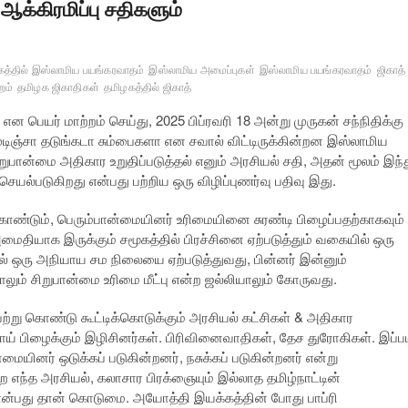
 ஆக்கிரமிப்பு சதிகளும்
த்தில் இஸ்லாமிய பயங்கரவாதம்
இஸ்லாமிய அமைப்புகள்
இஸ்லாமிய பயங்கரவாதம்
ஜிகாத்
றம்
தமிழக ஜிகாதிகள்
தமிழகத்தில் ஜிகாத்
ன பெயர் மாற்றம் செய்து, 2025 பிப்ரவரி 18 அன்று முருகன் சந்நிதிக்கு
ுடிஞ்சா தடுங்கடா சும்பைகளா என சவால் விட்டிருக்கின்றன இஸ்லாமிய
பான்மை அதிகார உறுதிப்படுத்தல் எனும் அரசியல் சதி, அதன் மூலம் இந்
செயல்படுகிறது என்பது பற்றிய ஒரு விழிப்புணர்வு பதிவு இது.
கொண்டும், பெரும்பான்மையினர் உரிமையினை சுரண்டி பிழைப்பதற்காகவும்
அமைதியாக இருக்கும் சமூகத்தில் பிரச்சினை ஏற்படுத்தும் வகையில் ஒரு
ல் ஒரு அநியாய சம நிலையை ஏற்படுத்துவது, பின்னர் இன்னும்
் சிறுபான்மை உரிமை மீட்பு என்ற ஜல்லியாலும் கோருவது.
று கொண்டு கூட்டிக்கொடுக்கும் அரசியல் கட்சிகள் & அதிகார
ய் பிழைக்கும் இழிசினர்கள். பிரிவினைவாதிகள், தேச துரோகிகள். இப்பட
மையினர் ஒடுக்கப் படுகின்றனர், நசுக்கப் படுகின்றனர் என்று
எந்த அரசியல், கலாசார பிரக்ஞையும் இல்லாத தமிழ்நாட்டின்
ள் என்பது தான் கொடுமை. அயோத்தி இயக்கத்தின் போது பாப்ரி