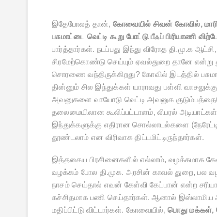
இதேபோலத் தான்,
கோவையில் சிவன் கோவில், மாரிய
பசுமாட்டை வெட்டி கூறு போட்டு பீஃப் பிரியாணி விற்
பார்த்தார்கள். நடப்பது இந்து விரோத தி.மு.க ஆட
சிரமேற்கொண்டு செய்யும் ஏவல்துறை தானே என்று 
சொரணை வந்திருக்கிறது? கோவில் இடத்தில் பசுமாட்டு
தின்னும் சில இந்துக்கள் யாராவது பள்ளி வாசலுக்கு
அவனுகளை வாயோடு வெட்டி அவனுக குடும்பத்தையே 
தலைமையிலான கூலிப்பட்டாளம், லிபரல் அடியாட்கள்
இந்துக்களுக்கு எதிரான சொல்லாடல்களை (நேரேட்ட
தூண்டலாம் என விரிவாக திட்டமிட்டிருந்தார்கள்.
இத்தகைய பிரசினைகளில் எல்லாம், வழக்கமாக கேள்வ
வழக்கம் போல தி.முக. அரசின் காவல் துறை, பல வ
நாசம் செய்தால் எவன் கேள்வி கேட்பான் என்ற சரிய
கச்சிதமாக பணி செய்தார்கள். ஆனால் இஸ்லாமிய அ
மதிப்பிட்டு விட்டார்கள். கோவையில்,
பொது மக்கள்,