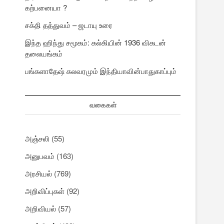
கற்பனையா ?
சக்தி தத்துவம் – ஜடாயு உரை
இந்த ஹிந்து சமூகம்: கல்கியின் 1936 விகடன்
தலையங்கம்
பங்களாதேஷ் கலவரமும் இந்தியாவின்பாதுகாப்பும்
வகைகள்
அஞ்சலி
(55)
அனுபவம்
(163)
அரசியல்
(769)
அறிவிப்புகள்
(92)
அறிவியல்
(57)