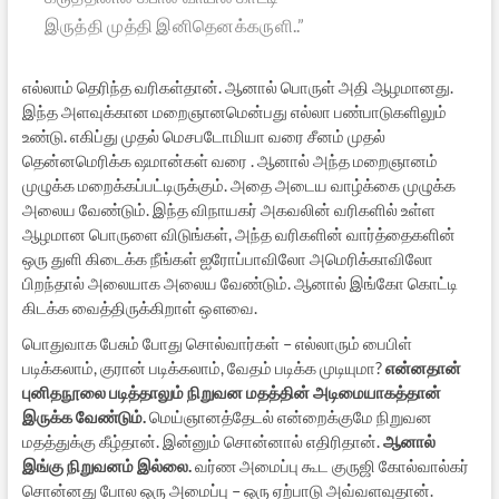
இருத்தி முத்தி இனிதெனக்கருளி..”
எல்லாம் தெரிந்த வரிகள்தான். ஆனால் பொருள் அதி ஆழமானது.
இந்த அளவுக்கான மறைஞானமென்பது எல்லா பண்பாடுகளிலும்
உண்டு. எகிப்து முதல் மெசபடோமியா வரை சீனம் முதல்
தென்னமெரிக்க ஷமான்கள் வரை . ஆனால் அந்த மறைஞானம்
முழுக்க மறைக்கப்பட்டிருக்கும். அதை அடைய வாழ்க்கை முழுக்க
அலைய வேண்டும். இந்த விநாயகர் அகவலின் வரிகளில் உள்ள
ஆழமான பொருளை விடுங்கள், அந்த வரிகளின் வார்த்தைகளின்
ஒரு துளி கிடைக்க நீங்கள் ஐரோப்பாவிலோ அமெரிக்காவிலோ
பிறந்தால் அலையாக அலைய வேண்டும். ஆனால் இங்கோ கொட்டி
கிடக்க வைத்திருக்கிறாள் ஔவை.
பொதுவாக பேசும் போது சொல்வார்கள் – எல்லாரும் பைபிள்
படிக்கலாம், குரான் படிக்கலாம், வேதம் படிக்க முடியுமா?
என்னதான்
புனிதநூலை படித்தாலும் நிறுவன மதத்தின் அடிமையாகத்தான்
இருக்க வேண்டும்.
மெய்ஞானத்தேடல் என்றைக்குமே நிறுவன
மதத்துக்கு கீழ்தான். இன்னும் சொன்னால் எதிரிதான்.
ஆனால்
இங்கு நிறுவனம் இல்லை.
வர்ண அமைப்பு கூட குருஜி கோல்வால்கர்
சொன்னது போல ஒரு அமைப்பு – ஒரு ஏற்பாடு அவ்வளவுதான்.