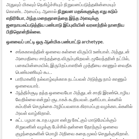
அதுவும் மிகவும் நெகிழ்ச்சியும் நிறுவனப்படுத்தலின்மையும்
கொண்ட அமைப்பு. ஆனால்
நிறுவன மதங்களுக்கு எது கடும்
எதிரியோ, அந்த மறைஞானத்தை இந்த அளவுக்கு
ஜனநாயகப்படுத்திய பண்பாடு இப்புவியின் வரலாற்றில் நானறிய
பிறிதொன்றில்லை.
ஔவைப் பாட்டி ஒரு ஆன்மிக பண்பாட்டு archetype.
சங்ககாலத்தின் ஔவை கள்ளை விரும்பி உண்பாள். அத்துடன்
அமைதியை சாந்தத்தை விரும்புகிறவள். மூவேந்தரின் நட்பில்,
பகையின்மையில், இருபிறப்பாளரின் முத்தீயை காணும் வைதீக
பெண்மணியும் கூட.
பாரிமகளிர் நல்வாழ்வுக்காக நடப்பவள் அடுத்து நாம் காணும்
ஔவையார்.
ஆத்திச்சூடி தந்த ஔவையோ அத்துடன் சாதி இரண்டொழிய
வேறில்லை என்றும் சூடாகக் கூறியவள். தனிப்பாடல்களில்
கம்பரின் செருக்கை அழிப்பவளாக கிராமப்புற வழக்காடல்களில்
அவள் வாழ்கிறாள்.
சுட்ட பழமா சுடாத பழமா என்று கேட்கும் மாடுமேய்க்கும்
சிறுவனின் வழக்கு பேச்சில் தன்னை தோற்கும் ஔவை
குழந்தைகளின் மொழி அறிவை கதை மூலம் செதுக்குகிறாள்.