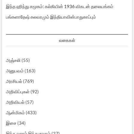
இந்த ஹிந்து சமூகம்: கல்கியின் 1936 விகடன் தலையங்கம்
பங்களாதேஷ் கலவரமும் இந்தியாவின்பாதுகாப்பும்
வகைகள்
அஞ்சலி
(55)
அனுபவம்
(163)
அரசியல்
(769)
அறிவிப்புகள்
(92)
அறிவியல்
(57)
ஆன்மிகம்
(433)
இசை
(34)
இந்த வாரம் இந்து உலகம்
(27)