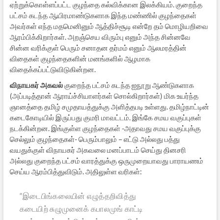
ஏற்றுக்கொள்ளப்பட்ட குழந்தை கல்விக்கான இலக்கியம். குறைந்த
பட்சம் கடந்த ஆயிரமாண்டுகளாக இந்த மண்ணில் குழந்தைகள்
அவர்கள் எந்த மதமெனினும் ஆத்திச்சூடி என்றே தம் மொழியறிவை
ஆரம்பிக்கிறார்கள். அறஞ்செய விரும்பு எனும் அந்த சின்னவே
சின்ன வரிக்குள் பெரும் சனாதன தர்மம் எனும் ஆலமரத்தின்
விதைகள் குழந்தைகளின் மனங்களில் ஆழமாக
விதைக்கப்பட்டுவிடுகின்றன.
விநாயகர் அகவல்
குறைந்த பட்சம் கடந்த ஐநூறு ஆண்டுகளாக
(அப்படித்தான் ஆராய்ச்சியாளர்கள் சொல்கிறார்கள்) மிக உயர்ந்த
ஞானத்தை தமிழ் சமுதாயத்துக்கு அளித்தபடி உள்ளது. தமிழ்நாட்டின்
கடைகோடியில் இருப்பது குமரி மாவட்டம். இங்கே சமய வகுப்புகள்
நடக்கின்றன. இங்குள்ள குழந்தைகள் -அதாவது சமய வகுப்புக்கு
செல்லும் குழந்தைகள்- பெரும்பாலும் – எட்டு அல்லது பத்து
வயதுக்குள் விநாயகர் அகவலை மனப்பாடம் செய்து தினசரி
அல்லது குறைந்த பட்சம் வாரத்துக்கு ஒருமுறையாவது பாராயணம்
செய்ய ஆரம்பித்துவிடும். அதிலுள்ள வரிகள்:
“இடைபிங்கலையின் எழுத்தறிவித்து
கடையிற் சுழுமுனைக் கபாலமுங் காட்டி