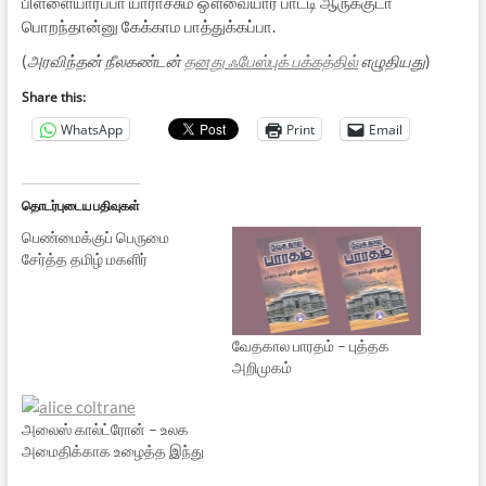
பிள்ளையாரப்பா யாராச்சும் ஔவையார் பாட்டி ஆருக்குடா
பொறந்தான்னு கேக்காம பாத்துக்கப்பா.
(
அரவிந்தன் நீலகண்டன்
தனது ஃபேஸ்புக் பக்கத்தில்
எழுதியது
)
Share this:
WhatsApp
Print
Email
தொடர்புடைய பதிவுகள்
பெண்மைக்குப் பெருமை
சேர்த்த தமிழ் மகளிர்
வேதகால பாரதம் – புத்தக
அறிமுகம்
அலைஸ் கால்ட்ரோன் – உலக
அமைதிக்காக உழைத்த இந்து