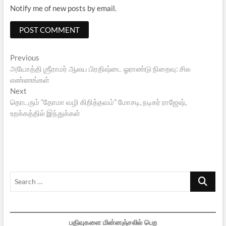
Notify me of new posts by email.
Post
Previous
Previous
post:
அயோத்தி ஶ்ரீராமர் ஆலய பிரதிஷ்டை ஓராண்டு நிறைவு: சில
navigation
எண்ணங்கள்
Next
Next
post:
தொடரும் “தோமா வழி கிறித்தவம்” மோசடி, நடிகர் ராஜேஷ்,
உறக்கத்தில் இந்துக்கள்
Search
…
பதிவுகளை மின்னஞ்சலில் பெற