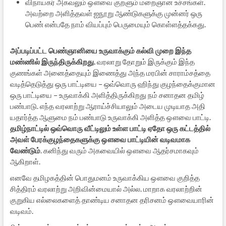
விநாயகர் அகவலும் ஔவை குறளும் மறைஞான உச்சங்கள்.
அவற்றை அளித்தவள் ஐநூறு ஆண்டுகளுக்கு முன்னர் ஒரு
பெண் என்பதே நாம் வியப்பும் பெருமையும் கொள்ளத்தக்கது.
அப்படிப்பட்ட பெண்ஞானியை உருவாக்கும் கல்வி முறை இந்த
மண்ணில் இருந்திருக்கிறது.
வரலாறு தோறும் இருக்கும் இந்த
குணங்கள் அனைத்தையும் இணைத்து அந்த மரபின் சாராம்சத்தை
வடித்தெடுத்து ஒரு பாட்டியை – ஒவ்வொரு ஹிந்து குழந்தைக்குமான
ஒரு பாட்டியை – உருவாக்கி அளித்திருக்கிறது நம் சனாதன தமிழ்
பண்பாடு. எந்த வரலாற்று ஆராய்ச்சியாலும் அடைய முடியாத அதி
யதார்த்த ஆளுமை நம் பண்பாடு உருவாக்கி அளித்த ஔவை பாட்டி.
தமிழ்நாட்டில் ஒவ்வொரு வீட்டிலும் உள்ள பாட்டி ஏதோ ஒரு கட்டத்தில்
அவள் பேரக்குழந்தைகளுக்கு ஔவை பாட்டியின் வடிவமாக
வேண்டும்
. கனிந்து வரும் அகவையில் ஔவை ஆதர்சமாகவும்
ஆகிறாள்.
எனவே தமிழகத்தின் பொதுமனம் உருவாக்கிய ஔவை குறித்த
சித்திரம் வரலாற்று அறிவின்மையால் அல்ல. மாறாக வரலாற்றின்
குறுகிய எல்லைகளைத் தாண்டிய சனாதன தரிசனம் ஔவையாரின்
வடிவம்.