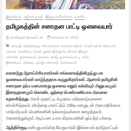
இலக்கியம்
வழிகாட்டிகள்
இந்து மத மேன்மை
மகளிர்
தமிழகத்தின் சனாதன பாட்டி ஔவையார்
அரவிந்தன் நீலகண்டன்
January 23, 2025
நல்வழி
ஆத்திச்சூடி
சங்கப்புலவர்
சனாதன தர்மம்
பெண் கல்வி
விநாயகர்
அகவல்
பெண்மை
பெண் துறவி
இந்துப் பெண்கள்
இந்துப்
பண்பாடு
ஔவையார்
ஔவை
தமிழ்
ஔவைப்பாட்டி
சங்க
இலக்கியம்
அவ்வை
தமிழ்ப் பண்பாடு
அவ்வையார்
வரலாற்று ஆராய்ச்சியாளர்கள் சங்ககாலத்திலிருந்து பல
ஔவையார்கள் வாழ்ந்ததாக கருதுகிறார்கள். ஆனால் தமிழரின்
சனாதன தர்ம மனமானது ஔவை எனும் கல்வியும் அனுபவமும்
இறைஞானமும் கொண்ட ஒற்றை பெண்மணியாக அவளை
உருவகித்தது.
அவர் மூதாட்டி. சமுதாய ஏற்றதாழ்வுகளை
விமர்சித்தவர். வீரத்தை பாராட்டும் அதே மனதுடன் அமைதிக்காக
பாடுபடுபவர். பெண்களின் நல்வாழ்வுக்காக உழைத்தவர்.
அனைத்துக்கும் அடிப்படையாக விநாயகரின் ஒப்பற்ற பக்தை.
ஆத்திச்சூடி
என்பது எவ்வித வேறுபாடும் இல்லாமல் தமிழ்நாட்டில்