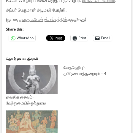
K.C.லட்சுமிநாராயணன் எழுதியிருக்கிறார்.
இங்கே வாங்கலாம்
.
அப்பர் பெருமான் அடிமலர் போற்றி.
(ஜடாயு
தனது ஃபேஸ்புக் பக்கத்தில்
எழுதியது)
Share this:
WhatsApp
Print
Email
தொடர்புடைய பதிவுகள்
வேதநெறியும்
தமிழ்சைவத்துறையும் – 4
வைதிக சைவம்-
வேற்றுமையில் ஒற்றுமை