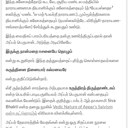
இந்த சுலோகத்தோடு கூடவே, சூரிய மண்டல மத்தியில்
நாராயணனாக தியானிக்கும் சுலோகத்தையும் (த்⁴யேயஸ்ஸதா³
ஸவித்ருʼ-மண்ட³ல-மத்⁴யவர்தீ நாராயண:), மும்மூர்த்திகளாக
தியானிக்கும் சுலோகத்தையும் (நமஸ்ஸவித்ரே.. விரிஞ்சி-நாராயண-
ஶங்கராத்மனே) சேர்த்துக் கூறுவதும் உண்டு.
இந்த வைதிகப் பாரம்பரியத்தை நன்கு உணர்ந்திருப்பதால் தான்
அப்பர் பெருமான், அடுத்த அடியிலேயே
இருக்கு நான்மறை ஈசனையே தொழும்
என்று கூறுகிறார். இந்த தத்துவத்தைப் புரிந்து கொள்ளாதவர்களை
கருத்தினை நினையார் கல்மனவரே
என்று குறிப்பிடுகின்றார்.
ஸ்ரீ ருத்ரத்தின் சாரத்தை அற்புதமாக
உருத்திரத் திருத்தாண்டகம்
என்ற பெயரில் பாடியருளியவர் அப்பர் பெருமான் என்பதையும்
கவனிக்க வேண்டும். இதைக் குறித்து டாக்டர் ஆர்.நாகசாமி Siva
Bhakti என்ற தனது நூலில்
Vedic Nature of Appar’s Saivism
என்ற கட்டுரையில்
விரிவாக விளக்கியுள்ளார்.
அப்பர் தேவாரத்தில் வேதங்கள் என்று ஒரு சிறப்பான நூலை