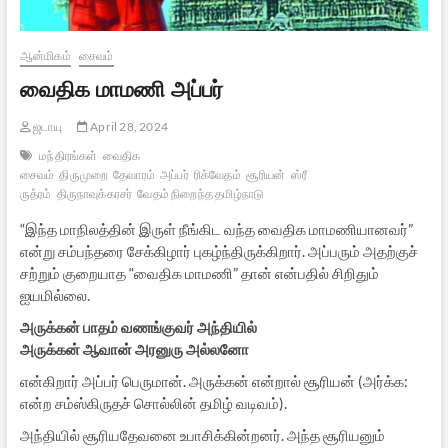
ஆன்மிகம்
சைவம்
வைதிக மாமணி அப்பர்
ஜடாயு
April 28, 2024
மந்திரங்கள்
வைதிக
சைவம்
திருமுறை
தேவாரம்
அப்பர்
ரிக்வேதம்
சூரியன்
ஸ்ரீ
ருத்ரம்
திருநாவுக்கரசர்
வேதம் நிறைந்த தமிழ்நாடு
“இந்த மாநிலத்தின் இருள் நீங்கிட வந்த வைதிக மாமணியானவர்”
என்று சம்பந்தரை சேக்கிழார் புகழ்ந்திருக்கிறார். அப்பரும் அதற்குச்
சற்றும் குறையாத “வைதிக மாமணி” தான் என்பதில் சிறிதும்
ஐயமில்லை.
அருக்கன் பாதம் வணங்குவர் அந்தியில்
அருக்கன் ஆவான் அரனுரு அல்லனோ
என்கிறார் அப்பர் பெருமான். அருக்கன் என்றால் சூரியன் (அர்க்க:
என்ற சம்ஸ்கிருதச் சொல்லின் தமிழ் வடிவம்).
அந்தியில் சூரியதேவனை உபாசிக்கின்றனர். அந்த சூரியனும்