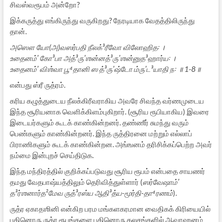
சிவஸ்வரூபம் அன்றோ?
இக்கருத்து எங்கிருந்து வருகிறது? நேரடியாக வேதத்திலிருந்து
தான்.
அஸௌ யோ(அ)வஸர்பதி நீலக்³ரீவோ விலோஹித꞉ ।
உதைனம்ʼ கோ³பா அத்³ருʼஶன்னத்³ருʼஶன்னுத³ஹார்ய꞉ ।
உதைனம்ʼ விஶ்வா பூ⁴தானி ஸ த்³ருʼஷ்டோ ம்ருʼட³யாதி ந꞉ ॥ 1-8॥
என்பது ஸ்ரீ ருத்ரம்.
கரிய கழுத்துடைய நீலக்கிரீவராகிய அவரே சிவந்த வர்ணமுடைய
இந்த சூரியனாக வெளிக்கிளம்புகிறார். (சூரிய ரூபியாகிய) இவரை
இடையர்களும் கூடக் காண்கின்றனர். தண்ணீர் சுமந்து வரும்
பெண்களும் காண்கின்றனர். இந்த ருத்திரனை மற்றும் எல்லாப்
பிராணிகளும் கூடக் காண்கின்றன. அங்ஙனம் தரிசிக்கப்பெற்ற அவர்
நம்மை இன்புறச் செய்திடுக.
இந்த மந்திரத்தில் குறிக்கப்படுவது சூரிய ரூபம் என்பதை சாயணர்
தமது வேதபாஷ்யத்திலும் தெரிவித்துள்ளார் (
ஸர்வேஷாம்ʼ
த³ர்ஶனார்த²மேவ ருத்³ரஸ்ய ஆதி³த்ய-மூர்தி-தா⁴ரணம்
).
ருத்ர ஏகாதஶினி என்கிற பரம மங்களகரமான வைதிகக் கிரியையில்
பதினொரு ருத்ர ரூபங்களை பதினொரு கலசங்களில் ஆவாஹனம்