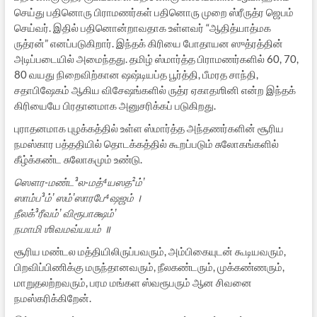
செய்து பதினொரு பிராமணர்கள் பதினொரு முறை ஸ்ரீருத்ர ஜெபம்
செய்வர். இதில் பதினொன்றாவதாக உள்ளவர் “ஆதித்யாத்மக
ருத்ரன்” எனப்படுகிறார். இந்தக் கிரியை போதாயன ஸுத்ரத்தின்
அடிப்படையில் அமைந்தது. தமிழ் ஸ்மார்த்த பிராமணர்களில் 60, 70,
80 வயது நிறைவிற்கான ஷஷ்டியப்த பூர்த்தி, பீமரத சாந்தி,
சதாபிஷேகம் ஆகிய விசேஷங்களில் ருத்ர ஏகாதஶினி என்ற இந்தக்
கிரியையே பிரதானமாக அனுசரிக்கப் படுகிறது.
புராதனமாக புழக்கத்தில் உள்ள ஸ்மார்த்த அந்தணர்களின் சூரிய
நமஸ்கார பத்ததியில் தொடக்கத்தில் கூறப்படும் சுலோகங்களில்
கீழ்க்கண்ட சுலோகமும் உண்டு.
ஸௌர-மண்ட³ல-மத்⁴யஸத²ம்ʼ
ஸாம்ப³ம்ʼ ஸம்ʼஸாரபே⁴ஷஜம் ।
நீலக்³ரீவம்ʼ விரூபாக்ஷம்ʼ
நமாமி ஶிவமவ்யயம் ॥
சூரிய மண்டல மத்தியிலிருப்பவரும், அம்பிகையுடன் கூடியவரும்,
பிறவிப்பிணிக்கு மருந்தானவரும், நீலகண்டரும், முக்கண்ணரும்,
மாறுதலற்றவரும், பரம மங்கள ஸ்வரூபரும் ஆன சிவனை
நமஸ்கரிக்கிறேன்.