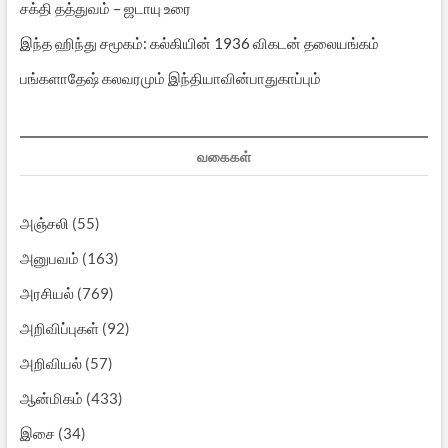
சக்தி தத்துவம் – ஜடாயு உரை
இந்த ஹிந்து சமூகம்: கல்கியின் 1936 விகடன் தலையங்கம்
பங்களாதேஷ் கலவரமும் இந்தியாவின்பாதுகாப்பும்
வகைகள்
அஞ்சலி
(55)
அனுபவம்
(163)
அரசியல்
(769)
அறிவிப்புகள்
(92)
அறிவியல்
(57)
ஆன்மிகம்
(433)
இசை
(34)