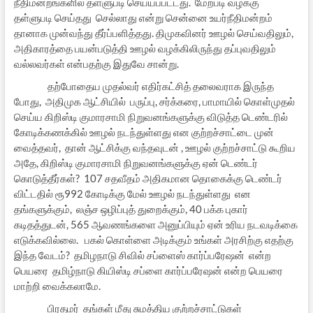
நீதிமன்றங்களில் தள்ளுபடி செய்யப்பட்டது. மேற்படி வழக்கு
தள்ளுபடி செய்தது செல்லாது என்று சென்னை உயர்நீதிமன்றம்
தானாக முன்வந்து தீர்ப்பளித்தது. திமுகவினர் ஊழல் செய்வதிலும்,
அதிகாரத்தை பயன்படுத்தி ஊழல் வழக்கிலிருந்து தப்புவதிலும்
வல்லவர்கள் என்பதற்கு இதுவே சான்று.
தற்போதைய முதல்வர் எதிர்கட்சித் தலைவராக இருந்த
போது, அதிமுக ஆட்சியில் பருப்பு, சர்க்கரை, பாமாயில் கொள்முதல்
செய்ய கிறிஸ்டி குமாரசாமி நிறுவனங்களுக்கு விடுத்த டெண்டரில்
கோடிக்கணக்கில் ஊழல் நடந்துள்ளது என குற்றச்சாட்டை முன்
வைத்தவர், தான் ஆட்சிக்கு வந்தவுடன் , ஊழல் குற்றச்சாட்டு கூறிய
அதே, கிறிஸ்டி குமாரசாமி நிறுவனங்களுக்கு ஏன் டெண்டர்
கொடுத்தீர்கள்? 107 சதவீதம் அதிகமான தொகைக்கு டெண்டர்
விட்டதில் ரூ992 கோடிக்கு மேல் ஊழல் நடந்துள்ளது என
தங்களுக்கும், லஞ்ச ஒழிப்புத் துறைக்கும், 40 பக்க புகார்
கடிதத்துடன், 565 ஆவணங்களை அனுப்பியும் ஏன் உரிய நடவடிக்கை
எடுக்கவில்லை. பகல் கொள்ளை அடிக்கும் உங்கள் அரசிற்கு எதற்கு
இந்த வேடம்? தமிழநாடு சிவில் சப்ளைஸ் கார்ப்பரேஷன் என்ற
பெயரை தமிழ்நாடு கியிஸ்டி சப்ளை கார்ப்பரேஷன் என்ற பெயரை
மாற்றி வைக்கலாமே.
பிரதமர் தங்கள் மீது சுமத்திய குற்றச்சாட்டுகள்