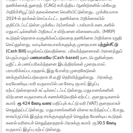
தணிக்கைத் துறைத் (CAG) சமீபத்திய ஆண்டுகளில் பல்வேறு
அதிர்ச்சியூட்டும் தகவல்களை வெளியிட்டுள்ளது.. முக்கியமாக
2024-ல் தாக்கல் செய்யப்பட்ட தணிக்கை அறிக்கையில்
குறிப்பிடப்பட்டுள்ள முக்கிய அம்சங்கள் டாஸ்மாக் கடைகளில்
மதுபாட்டில்களின் அதிகபட்ச விற்பனை விலையைவிட (MRP)
கூடுதல் தொகை வசூலிக்கப்படுவதை தணிக்கை அறிக்கை உறுதி
செய்துள்ளது. வாடிக்கையாளர்களுக்கு முறையான
பற்றுச்சீட்டு
(Cash Bill)
வழங்கப்படுவதில்லை. பரிவர்த்தனைகள் அனைத்தும்
பெரும்பாலும்
பணமாகவே (Cash-based)
நடைபெறுகின்றன.
டிஜிட்டல் பணப்பரிவர்த்தனை இயந்திரங்கள் முறையாகப்
பராமரிக்கப்படாததால், இது போன்ற முறைகேடுகள்
ஊக்குவிக்கப்படுவதாக சி.ஏ.ஜி தெரிவித்துள்ளது.
அரசுக்கு
வரவேண்டிய வரி வருவாயில் பல கோடி ரூபாய் இழப்பு
ஏற்பட்டுள்ளதாகச் சுட்டிக்காட்டப்பட்டுள்ளது. மதுபானங்களின்
விற்பனை வருவாயைக் கணக்கிடுவதில் ஏற்பட்ட குளறுபடிகளால்
சுமார்
ரூ 424 கோடி வரை
மதிப்புக் கூட்டு வரி (VAT) குறைவாகச்
செலுத்தப்பட்டுள்ளது. மதுபானங்களின் விலை உயர்த்தப்பட்டபோது,
கையிருப்பில் இருந்த சரக்குகளுக்குச் செலுத்த வேண்டிய கூடுதல்
கலால் வரியைச் செலுத்தாததால் அரசுக்கு சுமார் ரூ3
0.5 கோடி
வருவாய் இழப்பு ஏற்பட்டுள்ளது.