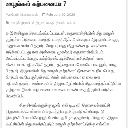
ஊழல்கள் கற்பனையா ?
ஈரோடு ஆ.சரவணன்
February 20, 2026
ஊழல்
திராவிடம்
திமுக
மோதி
திராவிட மாடல்
அஇஅதிமுக தொடங்கப்பட்டவுடன், கருணாநிதியின் மீது ஊழல்
குற்றச்சாட்டுகளை சுமத்தி, எம்.ஜி.ஆர். அன்றைய ஆளுநரிடம் ஒரு
மனுவை சமர்ப்பித்தார். மேற்படி மனு மீது என்ன நடவடிக்கை
எடுக்கப்பட்டது என அன்றைய முதல்வர் கருணாநிதியிடம்
கேட்கப்பட்ட போது. பார்த்தேன், படித்தேன், ரசித்தேன் என
கிண்டலாக பதில் அளித்தார். தந்தையை போலவே மகனும், பாரத
பிரதமர் திமுகவின் மீது ஊழல் குற்றச்சாட்டுகளை கூறிய பொது,
பிரதமர் கூறிய குற்றச்சாட்டுகள் கற்பனையானவை என
பதிலளித்தார். உண்மையில் திமுக ஆட்சியின் மீது சுமத்தப்பட்டுள்ள
குற்றசாட்டுகள் கற்பனையானவையா என்பதை திரும்பி பார்க்க
வேண்டும்.
சில தினங்களுக்கு முன் என்.டி.டி.வி. தொலைக்காட்சி
நிறுவனம், சென்னையில் நடத்திய தமிழ்நாடு உச்சிமாநாடு
நிகழ்ச்சியில் பங்கேற்றுப் பேசிய தமிழக முதல்வர், பிரதமர் , திமுக
ஆட்சியின் மீது சுமத்தப்படும் ஊழல் குற்றச்சாட்டுக்கு எவ்வித