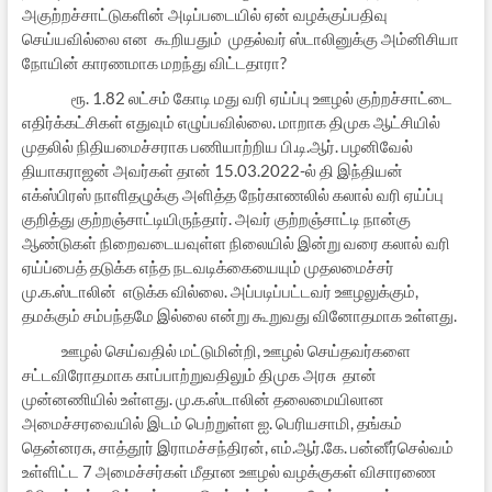
அகுற்றச்சாட்டுகளின் அடிப்படையில் ஏன் வழக்குப்பதிவு
செய்யவில்லை என கூறியதும் முதல்வர் ஸ்டாலினுக்கு அம்னிசியா
நோயின் காரணமாக மறந்து விட்டதாரா?
ரூ. 1.82 லட்சம் கோடி மது வரி ஏய்ப்பு ஊழல் குற்றச்சாட்டை
எதிர்க்கட்சிகள் எதுவும் எழுப்பவில்லை. மாறாக திமுக ஆட்சியில்
முதலில் நிதியமைச்சராக பணியாற்றிய பி.டி.ஆர். பழனிவேல்
தியாகராஜன் அவர்கள் தான் 15.03.2022-ல் தி இந்தியன்
எக்ஸ்பிரஸ் நாளிதழுக்கு அளித்த நேர்காணலில் கலால் வரி ஏய்ப்பு
குறித்து குற்றஞ்சாட்டியிருந்தார். அவர் குற்றஞ்சாட்டி நான்கு
ஆண்டுகள் நிறைவடையவுள்ள நிலையில் இன்று வரை கலால் வரி
ஏய்ப்பைத் தடுக்க எந்த நடவடிக்கையையும் முதலமைச்சர்
மு.க.ஸ்டாலின் எடுக்க வில்லை. அப்படிப்பட்டவர் ஊழலுக்கும்,
தமக்கும் சம்பந்தமே இல்லை என்று கூறுவது வினோதமாக உள்ளது.
ஊழல் செய்வதில் மட்டுமின்றி, ஊழல் செய்தவர்களை
சட்டவிரோதமாக காப்பாற்றுவதிலும் திமுக அரசு தான்
முன்னணியில் உள்ளது. மு.க.ஸ்டாலின் தலைமையிலான
அமைச்சரவையில் இடம் பெற்றுள்ள ஐ. பெரியசாமி, தங்கம்
தென்னரசு, சாத்தூர் இராமச்சந்திரன், எம்.ஆர்.கே. பன்னீர்செல்வம்
உள்ளிட்ட 7 அமைச்சர்கள் மீதான ஊழல் வழக்குகள் விசாரணை