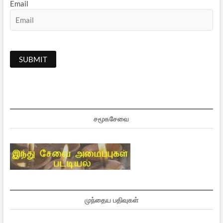
சமூகசேவை
முந்தைய பதிவுகள்
முந்தைய
பதிவுகள்
அண்மையவை