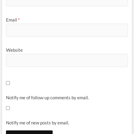
Website
Notify me of follow-up comments by email.
Notify me of new posts by email.
Post
Previous
Next
Previous
Next
post:
post:
சக்தி தத்துவம் – ஜடாயு உரை
வேதாந்தம் : மூன்று உணர்வு நிலைகள்
navigation