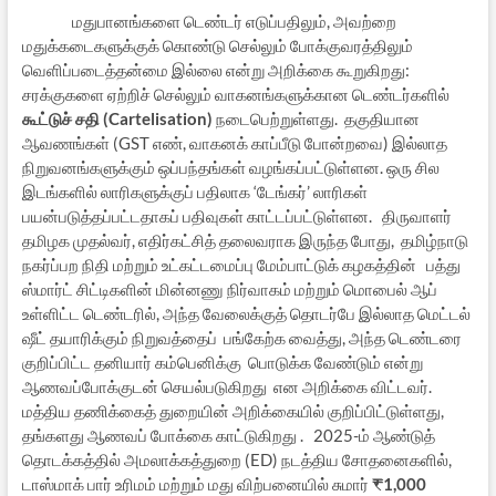
மதுபானங்களை டெண்டர் எடுப்பதிலும், அவற்றை
மதுக்கடைகளுக்குக் கொண்டு செல்லும் போக்குவரத்திலும்
வெளிப்படைத்தன்மை இல்லை என்று அறிக்கை கூறுகிறது:
சரக்குகளை ஏற்றிச் செல்லும் வாகனங்களுக்கான டெண்டர்களில்
கூட்டுச் சதி (Cartelisation)
நடைபெற்றுள்ளது. தகுதியான
ஆவணங்கள் (GST எண், வாகனக் காப்பீடு போன்றவை) இல்லாத
நிறுவனங்களுக்கும் ஒப்பந்தங்கள் வழங்கப்பட்டுள்ளன. ஒரு சில
இடங்களில் லாரிகளுக்குப் பதிலாக ‘டேங்கர்’ லாரிகள்
பயன்படுத்தப்பட்டதாகப் பதிவுகள் காட்டப்பட்டுள்ளன. திருவாளர்
தமிழக முதல்வர், எதிர்கட்சித் தலைவராக இருந்த போது, தமிழ்நாடு
நகர்ப்பற நிதி மற்றும் உட்கட்டமைப்பு மேம்பாட்டுக் கழகத்தின் பத்து
ஸ்மார்ட் சிட்டிகளின் மின்னணு நிர்வாகம் மற்றும் மொபைல் ஆப்
உள்ளிட்ட டெண்டரில், அந்த வேலைக்குத் தொடர்பே இல்லாத மெட்டல்
ஷீட் தயாரிக்கும் நிறுவத்தைப் பங்கேற்க வைத்து, அந்த டெண்டரை
குறிப்பிட்ட தனியார் கம்பெனிக்கு பொடுக்க வேண்டும் என்று
ஆணவப்போக்குடன் செயல்படுகிறது என அறிக்கை விட்டவர்.
மத்திய தணிக்கைத் துறையின் அறிக்கையில் குறிப்பிட்டுள்ளது,
தங்களது ஆணவப் போக்கை காட்டுகிறது . 2025-ம் ஆண்டுத்
தொடக்கத்தில் அமலாக்கத்துறை (ED) நடத்திய சோதனைகளில்,
டாஸ்மாக் பார் உரிமம் மற்றும் மது விற்பனையில் சுமார்
₹
1,000