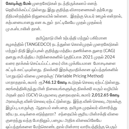
கோடிக்கு மேல்
முறைகேடுகள் நடந்திருக்கலாம் எனத்
தெரிவிக்கப்பட்டுள்ளது. இது குறித்த விசாரணைகள் தற்போது
நீதிமன்றத்தில் நிலுவையில் உள்ளன. இதற்கு பெயர் ஊழல் என்றால்,
கற்பனையானது என கூறும் நாட்டிலேயே முதல் முதல்வர்
மு.க.ஸ்டாலின் தான்.
தமிழ்நாடு மின் உற்பத்தி மற்றும் பகிர்மான
கழகத்தில் (TANGEDCO) நடந்துள்ள கொள்முதல் முறைகேடுகள்
மற்றும் நிதி இழப்புகள் குறித்து மத்திய தணிக்கை துறை (CAG)
தனது சமீபத்திய அறிக்கைகளில் (குறிப்பாக 2021 முதல் 2024
வரை தாக்கல் செய்யப்பட்டவை) மிக முக்கியமான மோசடிகளை
சுட்டிக் காட்டியுள்ளது. நிலக்கரி இறக்குமதிக்கான ஒப்பந்தங்களில்
‘மாறுபடும் விலை முறைக்கு’ (Variable Pricing Method)
மாறாததால், சுமார் ரூ
746.12 கோடி
கூடுதல் செலவு ஏற்பட்டுள்ளது.
சுரங்கத்திலிருந்து மின் நிலையங்களுக்கு நிலக்கரி வரும் வழியில்
அதன் தரம் (GCV) பெருமளவு குறைவதால், சுமார்
2,012.65 கோடி
அளவுக்கு வீண் செலவு ஏற்பட்டுள்ளது. இந்த வீண் செலவு, அரசுக்கு
இழப்பு, யாருக்கு ஆதாயம் என்பதை தமிழக முதல்வர் விசாரித்து
உரிய நடவடிக்கை எடுத்தாரா? சந்தையில் சூரிய மின்சக்தி விலை
குறைந்து வந்த போதிலும், பழைய அதிக விலையிலேயே
ஒப்பந்தங்களை மேற்கொண்டதால் மின்சார வாரியத்திற்கு பெரும்