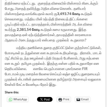
நிதிச்சுமை ஏற்பட்டது. குறைந்த விலையில் மின்சாரம் கிடைக்கும்
போது, அதைத் தவிர்த்து அதிக விலை கொண்ட தனியார்
மின்சாரத்தை வாங்கியதால் சுமார் ரூ
3,493.74 கோடி
கூடுதல்
செலவானது. மத்திய மின் உற்பத்தி நிலையத் திட்டங்களை
முடிப்பதில் ஏற்பட்ட தாமதத்தால், மின்சாரத்தின் அடக்க விலை
உயர்ந்து
2,381.54 கோடி
கூடுதல் சுமை உருவானது. இந்த
தாமதத்தை ஏன் ஏற்படுத்தினார்கள், தாமதத்தின் காரணமாக
ஆதாயம் அடைந்தது யார் என்பதை முதல்வர் கூறுவாரா?
மத்திய தணிக்கை துறை குறிப்பிட்டுள்ள குற்றச்சாட்டுக்கள்,
மோசடிகள் நடந்துள்ளன என கூறாமல் கூறியுள்ளது. திராவிட மாடல்
ஆட்சியில் நடந்த ஊழல்கள் பற்றி பிரதமர் பேசினால், அது கற்பனை
என கூறும் தமிழக முதல்வர். இதற்கு என்ன பதில் கூறுவாறோ என
தெரியவில்லை. எனவே பெரும்பாலான புகார்களை FIR
போடாமல் மூடி மறைக்க வேலை செய்யும் லஞ்ச ஒழிப்பு துறையையும்
முதல்வர் ஸ்டாலின் தலைமையிலான தமிழ்நாடு அரசையும் வலுவாக
கேள்வி கேட்க வேண்டிய நேரம் இது.
Share this:
WhatsApp
Print
Email