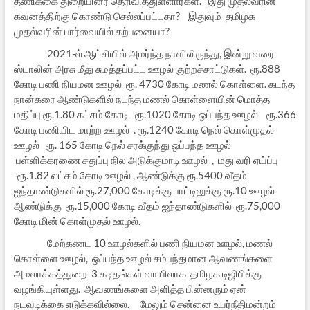
தணிக்கை துறையினர் தெரிவித்துள்ளார்கள். இது முதல்வரின்
கவனத்திற்கு கொண்டு செல்லப்பட்டதா? இதுவும் தமிழக
முதல்வரின் பார்வையில் கற்பனையா?
2021-ல் ஆட்சியில் அமர்ந்த நாளிலிருந்து, இன்று வரை
ஸ்டாலின் அரசு மீது சுமத்தப்பட்ட ஊழல் குற்றச்சாட்டுகள். ரூ.888
கோடி பணி நியமன ஊழல் ரூ. 4730 கோடி மணல் கொள்ளை. கடந்த
நான்கரை ஆண்டுகளில் நடந்த மணல் கொள்ளையின் மொத்த
மதிப்பு ரூ.1.80 கட்சம் கோடி ரூ.1020 கோடி ஒப்பந்த ஊழல் ரூ.366
கோடி பணியிட மாற்ற ஊழல் . ரூ.1240 கோடி நெல் கொள்முதல்
ஊழல் ரூ. 165 கோடி நெல் சரக்குந்து ஒப்பந்த ஊழல்
பள்ளிக்கரணை சதுப்பு நில அடுக்குமாடி ஊழல் , மது வரி ஏய்ப்பு
-ரூ.1.82 லட்சம் கோடி ஊழல் , ஆண்டுக்கு ரூ.5400 வீதம்
ஐந்தாண்டுகளில் ரூ.27,000 கோடிக்கு பாட்டிலுக்கு ரூ.10 ஊழல்
ஆண்டுக்கு ரூ.15,000 கோடி வீதம் ஐந்தாண்டுகளில் ரூ.75,000
கோடி மின் கொள்முதல் ஊழல்.
மேற்கணட 10 ஊழல்களில் பணி நியமன ஊழல், மணல்
கொள்ளை ஊழல், ஒப்பந்த ஊழல் சம்பந்தமான ஆவணங்களை
அமலாக்கத்துறை 3 கடிதங்கள் வாயிலாக தமிழக டிஜிபிக்கு
வழங்கியுள்ளது. ஆவணங்களை அளித்த பின்னரும் ஏன்
நடவடிக்கை எடுக்கவில்லை. மேலும் சென்னை உயர்நீதிமன்றம்