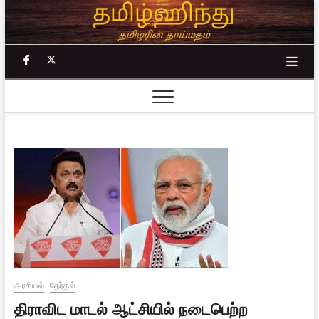
Skip
to
content
facebook
twitter
அரசியல்
தேர்தல்
திராவிட மாடல் ஆட்சியில் நடைபெற்ற