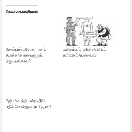
தொடர்புடைய பதிவுகள்
லோக்பால் மசோதா: வாய்
ப.சிதம்பரம்: தரித்திரனிடம்
திறக்காத கலைஞரும்,
தார்மிகம் பேசலாமா?
ஜெயலலிதாவும்
2ஜி உச்ச நீதி மன்ற தீர்ப்பு –
பதில் சொல்லுவாரா பிரதமர்?
Leave a Reply
Your email address will not be published.
Required fields are