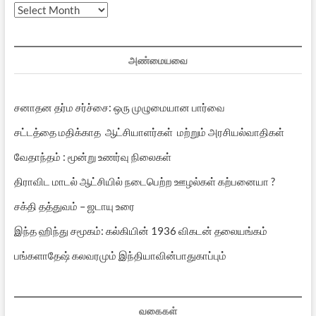
சனாதன தர்ம சர்ச்சை: ஒரு முழுமையான பார்வை
சட்டத்தை மதிக்காத ஆட்சியாளர்கள் மற்றும் அரசியல்வாதிகள்
வேதாந்தம் : மூன்று உணர்வு நிலைகள்
திராவிட மாடல் ஆட்சியில் நடைபெற்ற ஊழல்கள் கற்பனையா ?
சக்தி தத்துவம் – ஜடாயு உரை
இந்த ஹிந்து சமூகம்: கல்கியின் 1936 விகடன் தலையங்கம்
பங்களாதேஷ் கலவரமும் இந்தியாவின்பாதுகாப்பும்
வகைகள்
அஞ்சலி
(55)
அனுபவம்
(163)