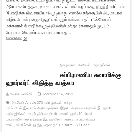
அயோக்கியத்தனமும் கூட. பசுக்கள் பால் கறப்பதை நிறுத்திவிட்டால்
“போஷிக்க விவசாயியால் முடியாது. எனவே சந்தையில் அடிமாடாக
விற்க வேண்டி வருகிறது” என்பதும் கள்ளவாதம். பிஷ்ணோய்
மக்களால் போஷிக்க முடியுமெனில் மற்றவர்களாலும் முடியும்.
பேராசை கொண்டவனால் முடியாது…
பயங்கொள்ளிப்
View More
பார்ப்பானும்
பசுவதையும்
நிகழ்வுகள்
அரசியல்
பிறமதங்கள்
சுப்பிரமணிய சுவாமிக்கு
ஹார்வர்ட் விதித்த ஃபத்வா
கலவை வெங்கட்
December 16, 2011
அரசியல்
Article 370
ஹிந்துக்கள்
இந்து
பாரம்பரியம்
இஸ்லாம்
கிறிஸ்தவர்கள்
இந்திய அரசியல்வாதிகள்
இடதுசாரி
அறிவுஜீவிகள்
ஊழல்
தீவிரவாதிகள்
சுவாமி
ஹார்வர்ட்
போலி
மதச்சார்பின்மை
பத்துவா
இடதுசாரிகள்
ஃபத்வா. சுப்ரமணியன்
சாமி
முஸ்லிம்கள்
ஹதீது
மதவாதம்
Uniform Civil Code