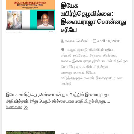
இயேசு
தயாரிக்கவில்லை?
உயிர்த்தெழவில்லை:
இளையராஜா சொன்னது
சரியே
கலவை வெங்கட்
April 10, 2018
பழைய ஏற்பாடு
விவிலியம்
புதிய
ஏற்பாடு
சுவிசேஷம்
சிலுவை
கிறிஸ்தவ
மோசடி
இளையராஜா
ஜீசஸ்
பைபிள்
கிறிஸ்தவமத
நிராகரிப்பு
ஏசு
கூகிள்
கிறிஸ்தவ
வரலாறு
மரணம்
இயேசு
உயிர்த்தெழுதல்
ரமணர்
இசைஞானி
ரமண
மகரிஷி
இயேசு உயிர்த்தெழவில்லை என்று சமீபத்தில் இளையராஜா
அறிவித்தார். இது பெரும் சர்ச்சையாக மாறியிருக்கிறது. …
இயேசு
View More
உயிர்த்தெழவில்லை:
இளையராஜா
சொன்னது
சரியே