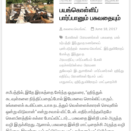
அரசியல்
அனுபவம்
விவாதம்
சூழலியல்
பயங்கொள்ளிப்
பார்ப்பானும் பசுவதையும்
கலவை வெங்கட்
June 18, 2017
போலிகள்
பிராமணர்கள்
பசுவதை
பால்
உற்பத்தி
இந்துமத உணர்வைப்
புண்படுத்தல்
கலவை வெங்கட்
இந்துவிரோதப்
போக்கு
இந்துமத
அவமதிப்பு
பார்ப்பனீயம்
போலி
மதச்சார்பின்மை
பிராமண
துவேஷம்
இடதுசாரிகள்
பார்ப்பனர்கள்
ஹிந்து
எதிர்ப்பு
பிராணிகள் நேசம்
பசுப்
பாதுகாப்பு
ஹிந்து விரோதம்
மாட்டிறைச்சி
சமீபத்தில், இதே இரகத்தை சேர்ந்த ஒருவரை, “ஹிந்துக்
கடவுள்களை நிந்திப்பதைப்போல் இயேசுவை சொல்லிப் பாரும்.
உங்களைக் கூலிப்படையாக நடத்தும் வெள்ளைக்காரன் செவுளில்
ஒன்று விடுவான்” என்று சவால் விட்டேன். எதிர்பார்த்தவிதமே
கௌபீனத்தில் கக்கா போய்விட்டார்… பசுவதை இன்றி பால் அருந்த
வழி இருக்கிறது. ஆனால், பசுவதை இன்றி மாட்டிறைச்சி அருந்த வழி
இல்லை. இரண்டையும் ஒப்பிடுவது முட்டாள்தனம் மட்டுமில்லை.