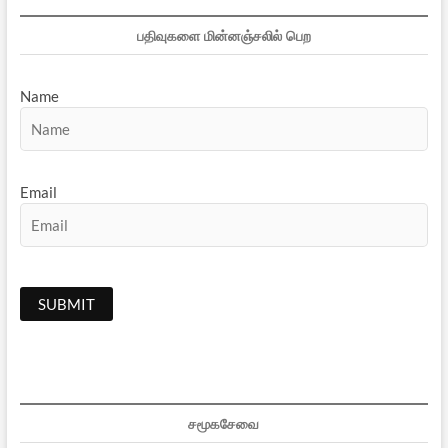
பதிவுகளை மின்னஞ்சலில் பெற
Name
Email
சமூகசேவை