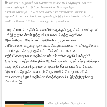
பன்னாட்டு நிறுவனங்கள்
கொரோனா வைரஸ்
மேற்கத்திய நாடுகள்
சீன
வைரஸ்
தடுப்பூசி
மோதி அரசு
கோவாக்சின்
சீனா
சர்வதேச
அரசியல்
கோவிஷீல்ட்
அமெரிக்கா
மோதி அரசு சாதனைகள்
பன்னாட்டு
உறவுகள்
மோடி அரசு
கொரோனா தாக்கல்
நரேந்திர மோடி
கோவிட்
பன்னாட்டு
வணிகம்
கோவிட்-19
நோய்த் தொற்று தடுப்பு
கொரோனா
பாரத அரசாங்கத்தில் வேலையில் இருக்கும் ஒரு அன்பர் என்னுடன்
பகிர்ந்த தகவல்கள் இந்த விஷயமாக மிகுந்த தெளிவை
அளிக்கிறது.. ஆரம்ப கட்டத்திலேயே முழுமையான
பரிசோதனைகளுக்கு முன்னால் கோடிக்கணக்கான தடுப்பூசிகளை
தயாரித்து மக்களுக்கு போட்ட பின்னர், பாதகமான
எதிர்விளைவுகளை எதிர்கொண்டால் என்ன ஆகியிருக்கும்?…
நிறவெறி மிகுந்த அமேரிக்க அரசின் மூலப்பொருள் ஏற்றுமதித் தடை
என்ற சதி நடவாதிருந்தால், பாரதத்தில் இரண்டாம் கொரோனா
அலையில் நெருக்கடியையும் பெருமளவில் பொதுமக்களின்
சாவுகளையும் நாம் எதிர்கொள்ளத் தேவையே இருந்திருக்காது…
கொரோனா
View More
தடுப்பூசியை
ஏன்
மோதி
அரசு
முதலிலேயே
விவாதம்
வீடியோ
பிறமதங்கள்
அதிகமாக