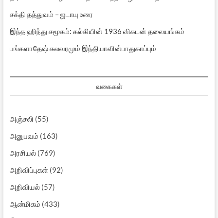
சக்தி தத்துவம் – ஜடாயு உரை
இந்த ஹிந்து சமூகம்: கல்கியின் 1936 விகடன் தலையங்கம்
பங்களாதேஷ் கலவரமும் இந்தியாவின்பாதுகாப்பும்
வகைகள்
அஞ்சலி
(55)
அனுபவம்
(163)
அரசியல்
(769)
அறிவிப்புகள்
(92)
அறிவியல்
(57)
ஆன்மிகம்
(433)