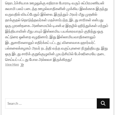
தொடர்ச்சியாக ஊழலுக்கு எதிராக போராடி வரும் சுப்பிரமணியன்
சுவாமி பலம் படைத்த ஊழல்வாதிகளின் முக்கிய இலக்காக இருந்து
வருவதில் வியப்பேதும் இல்லை. இருந்தும் அவர் மீது முதலில்
தாக்குதல் தொடுத்தவர்கள் மதச்சார்பற்ற, இடது சாரிகள் என்பது
ஒரு முரண்நகை. அண்மையில் டி.என்.ஏ இதழில் ஹிந்துக்கள் மற்றும்
இந்தியாவின் மீது பாயும் இஸ்லாமிய பயங்கரவாதம் குறித்து ஒரு
கட்டுரை ஒன்றை எழுதினார். இது இஸ்லாமியவாதிகளாலும்
இடதுசாரிகளாலும் எதிர்க்கப் பட்டது; விளைவாக ஹார்வர்ட்
பல்கலைக்கழகம் அவர் நடத்தி வந்த வகுப்புகளை நிறுத்தியது. இது
ஒரு இடது சாரிக் குறுங்குழுவின் முயற்சியில் பேச்சுரிமையே தடை
செய்யப் பட்டது போல அல்லவா இருக்கிறது!
சுப்பிரமணிய
View More
சுவாமிக்கு
ஹார்வர்ட்
விதித்த
ஃபத்வா
Search
…