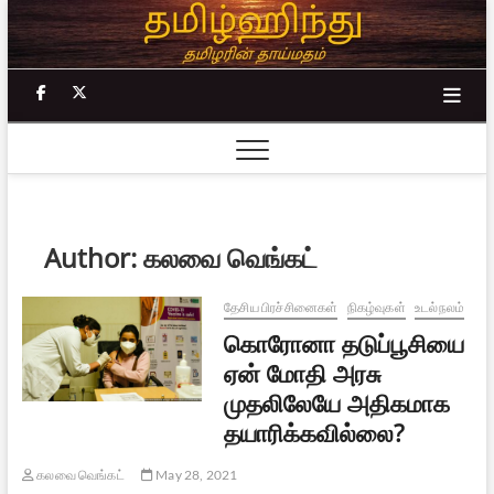
Skip
to
content
facebook
twitter
Author:
கலவை வெங்கட்
தேசிய பிரச்சினைகள்
நிகழ்வுகள்
உடல்நலம்
கொரோனா தடுப்பூசியை
ஏன் மோதி அரசு
முதலிலேயே அதிகமாக
தயாரிக்கவில்லை?
கலவை வெங்கட்
May 28, 2021