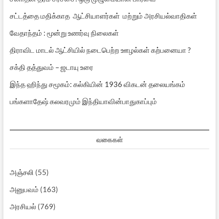
சட்டத்தை மதிக்காத ஆட்சியாளர்கள் மற்றும் அரசியல்வாதிகள்
வேதாந்தம் : மூன்று உணர்வு நிலைகள்
திராவிட மாடல் ஆட்சியில் நடைபெற்ற ஊழல்கள் கற்பனையா ?
சக்தி தத்துவம் – ஜடாயு உரை
இந்த ஹிந்து சமூகம்: கல்கியின் 1936 விகடன் தலையங்கம்
பங்களாதேஷ் கலவரமும் இந்தியாவின்பாதுகாப்பும்
வகைகள்
அஞ்சலி
(55)
அனுபவம்
(163)
அரசியல்
(769)