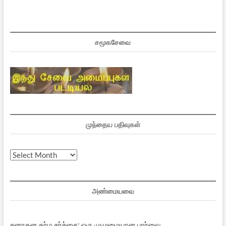
சமூகசேவை
முந்தைய பதிவுகள்
முந்தைய
பதிவுகள்
அண்மையவை
சனாதன தர்ம சர்ச்சை: ஒரு முழுமையான பார்வை