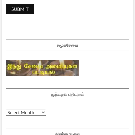
சமூகசேவை
முந்தைய பதிவுகள்
முந்தைய
பதிவுகள்
அண்மையவை