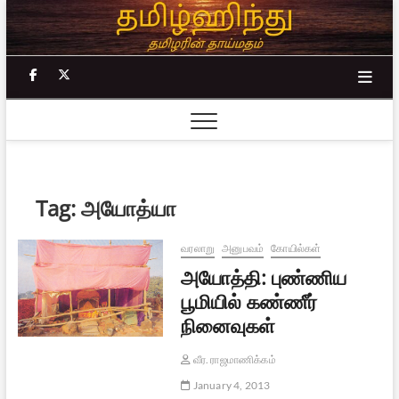
Skip
to
content
facebook
twitter
Tag:
அயோத்யா
வரலாறு
அனுபவம்
கோயில்கள்
அயோத்தி: புண்ணிய
பூமியில் கண்ணீர்
நினைவுகள்
வீர. ராஜமாணிக்கம்
January 4, 2013