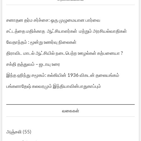
சனாதன தர்ம சர்ச்சை: ஒரு முழுமையான பார்வை
சட்டத்தை மதிக்காத ஆட்சியாளர்கள் மற்றும் அரசியல்வாதிகள்
வேதாந்தம் : மூன்று உணர்வு நிலைகள்
திராவிட மாடல் ஆட்சியில் நடைபெற்ற ஊழல்கள் கற்பனையா ?
சக்தி தத்துவம் – ஜடாயு உரை
இந்த ஹிந்து சமூகம்: கல்கியின் 1936 விகடன் தலையங்கம்
பங்களாதேஷ் கலவரமும் இந்தியாவின்பாதுகாப்பும்
வகைகள்
அஞ்சலி
(55)