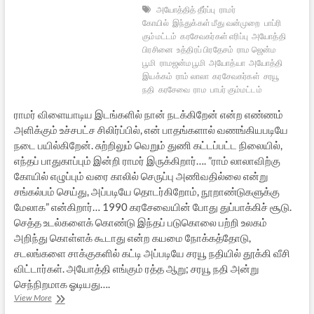
அயோத்தித் தீர்ப்பு
ராமர்
கோயில்
இந்துக்கள் மீது வன்முறை
பாப்ரி
கும்மட்டம்
கரசேவகர்கள் எரிப்பு
அயோத்தி
பிரசினை
உத்திரப் பிரதேசம்
ராம ஜென்ம
பூமி
ராமஜன்மபூமி
அயோத்யா
அயோத்தி
இயக்கம்
ராம் லாலா
கரசேவகர்கள்
சரயூ
நதி
கரசேவை
ராம
பாபர் கும்மட்டம்
ராமர் விளையாடிய இடங்களில் நான் நடக்கிறேன் என்ற எண்ணம்
அளிக்கும் உச்சபட்ச சிலிர்ப்பில், என் பாதங்களால் வணங்கியபடியே
நடை பயில்கிறேன். சுற்றிலும் வெறும் துணி கட்டப்பட்ட நிலையில்,
எந்தப் பாதுகாப்பும் இன்றி ராமர் இருக்கிறார்…. ”ராம் லாலாவிற்கு
கோயில் எழுப்பும் வரை காலில் செருப்பு அணிவதில்லை என்று
சங்கல்பம் செய்து, அப்படியே தொடர்கிறோம், நூறாண்டுகளுக்கு
மேலாக” என்கிறார்… 1990 கரசேவையின் போது துப்பாக்கிச் சூடு.
செத்த உடல்களைக் கொண்டு இந்தப் படுகொலை பற்றி உலகம்
அறிந்து கொள்ளக் கூடாது என்ற கயமை நோக்கத்தோடு,
சடலங்களை சாக்குகளில் கட்டி அப்படியே சரயூ நதியில் தூக்கி வீசி
விட்டார்கள். அயோத்தி எங்கும் ரத்த ஆறு; சரயூ நதி அன்று
செந்நிறமாக ஓடியது….
அயோத்தி:
View More
புண்ணிய