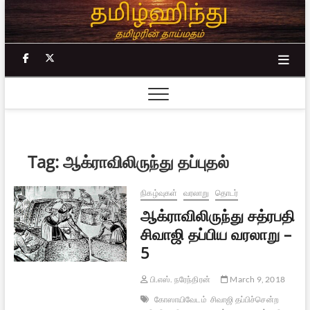
Skip
to
content
facebook
twitter
Tag:
ஆக்ராவிலிருந்து தப்புதல்
நிகழ்வுகள்
வரலாறு
தொடர்
ஆக்ராவிலிருந்து சத்ரபதி
சிவாஜி தப்பிய வரலாறு –
5
பி.எஸ். நரேந்திரன்
March 9, 2018
கோஸாயிவேடம்
சிவாஜி தப்பிச்சென்ற