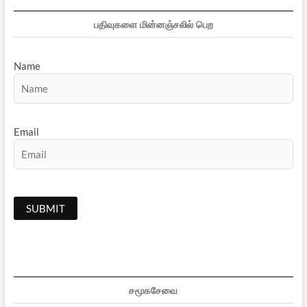
பதிவுகளை மின்னஞ்சலில் பெற
Name
Email
சமூகசேவை