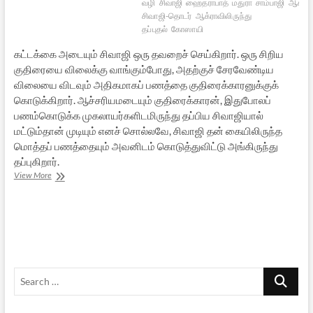
வழி
சிவாஜி
ஹைதராபாத்
மதுரா
சாம்பாஜி
ஆக்ரா
சிவாஜி-தொடர்
ஆக்ராவிலிருந்து
தப்புதல்
கோஸாயி
கட்டக்கை அடையும் சிவாஜி ஒரு தவறைச் செய்கிறார். ஒரு சிறிய
குதிரையை விலைக்கு வாங்கும்போது, அதற்குச் சேரவேண்டிய
விலையை விடவும் அதிகமாகப் பணத்தை குதிரைக்காரனுக்குக்
கொடுக்கிறார். ஆச்சரியமடையும் குதிரைக்காரன், இதுபோலப்
பணம்கொடுக்க முகலாயர்களிடமிருந்து தப்பிய சிவாஜியால்
மட்டும்தான் முடியும் எனச் சொல்லவே, சிவாஜி தன் கையிலிருந்த
மொத்தப் பணத்தையும் அவனிடம் கொடுத்துவிட்டு அங்கிருந்து
தப்புகிறார்.
ஆக்ராவிலிருந்து
View More
சத்ரபதி
சிவாஜி
தப்பிய
வரலாறு
–
5
Search
…