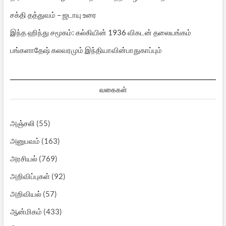
சக்தி தத்துவம் – ஜடாயு உரை
இந்த ஹிந்து சமூகம்: கல்கியின் 1936 விகடன் தலையங்கம்
பங்களாதேஷ் கலவரமும் இந்தியாவின்பாதுகாப்பும்
வகைகள்
அஞ்சலி
(55)
அனுபவம்
(163)
அரசியல்
(769)
அறிவிப்புகள்
(92)
அறிவியல்
(57)
ஆன்மிகம்
(433)