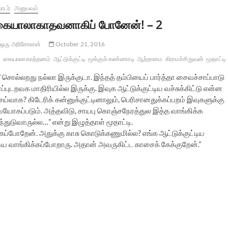
ொடர்
அனுபவம்
ையாலாகாதவனாகிப் போனேன்! – 2
ஒரு அரிசோனன்
October 21, 2016
கையாலாகாத்தனம்
ஆட்டுக்குட்டி
மூக்குக் கண்ணாடி
ஆற்றாமை
கிராமச்சிறுவன்
மூதாட்டி
ீ சொல்லறது நல்லா இருக்குடா. இந்தத் தம்பியைப் பார்த்தா சைவச்சாப்பாடு
ப்புடறவக மாதிரியில்ல இருக்கு. இவுக ஆட்டுக்குட்டிய வச்சுக்கிட்டு என்ன
ய்வாக? கிடேரிக் கன்னுக்குட்டினாலும், பெரிசானதுக்கப்பறம் இவுகளுக்கு
வயோகப்படும். அத்தவிடு, சாயபு கொஞ்சநேரத்துல இத்த வாங்கிக்க
்துடுவாருல்ல…” என்று இழுத்தாள் மூதாட்டி.
ப்போறேன். அதுக்கு காசு கொடுக்கணுமில்ல? எங்க ஆட்டுக்குட்டிய
்டிய வாங்கிக்கப்போறாரு. அதான் அவருகிட்ட காசைக் கேக்குறேன்.”