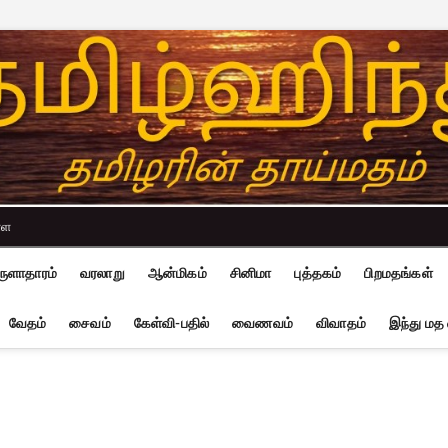
்ள
ுளாதாரம்
வரலாறு
ஆன்மிகம்
சினிமா
புத்தகம்
பிறமதங்கள்
வேதம்
சைவம்
கேள்வி-பதில்
வைணவம்
விவாதம்
இந்து மத