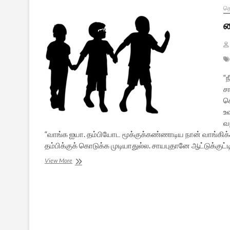
த
க
“ந
சா
செ
உ
வந
“வாங்க ஐயா. தம்பியோட மூக்குக்கண்ணாடிய நான் வாங்கிக்க
தம்பிக்குக் கொடுக்க முடியாதுல்ல. சாயபுதானே ஆட்டுக்குட
கையாலாகாதவனாகிப்
View More
போனேன்!
–
2