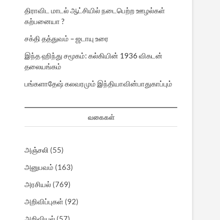
திராவிட மாடல் ஆட்சியில் நடைபெற்ற ஊழல்கள்
கற்பனையா ?
சக்தி தத்துவம் – ஜடாயு உரை
இந்த ஹிந்து சமூகம்: கல்கியின் 1936 விகடன்
தலையங்கம்
பங்களாதேஷ் கலவரமும் இந்தியாவின்பாதுகாப்பும்
வகைகள்
அஞ்சலி
(55)
அனுபவம்
(163)
அரசியல்
(769)
அறிவிப்புகள்
(92)
அறிவியல்
(57)