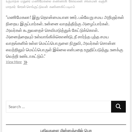
உருமாறல்
மதுரை
மணிமேகலை
கண்ணகி
கோவலன்
சங்கமன்
வஞ்சி
மாநகர்
சேரன் செங்குட்டுவன்
கண்ணகிப் படிமம்
“மணிமேகலா! இது தொன்மையான ஊர். பல்வேறு சமய அறிஞர்கள்
நிறைய இருப்பார்கள். உன்னை வாதத்திற்கு அழைப்பார்கள்.
அவர்கள் கூறுவதைச் செவிமடுத்துக் கேட்டுக்கொள்.
அனைத்தையும் உள்வாங்கிக்கொண்டு, நீ சார்ந்த புத்த சமய
வாதங்களில் உள்ள மெய்ப்பொருளை நிறுவி, அவர்கள் சொன்ன
எவற்றிலும் மெய்ப்பொருள் இல்லை என்பதை உறுதிப்படுத்து. உனக்கு
வெற்றி உண்டாகட்டும்.”
வஞ்சி
View More
மாநகர்
புக்க
காதை
—
மணிமேகலை
27
Search
…
பதிவுகளை மின்னஞ்சலில் பெற