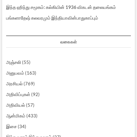
இந்த ஹிந்து சமூகம்: கல்கியின் 1936 விகடன் தலையங்கம்
பங்களாதேஷ் கலவரமும் இந்தியாவின்பாதுகாப்பும்
வகைகள்
அஞ்சலி
(55)
அனுபவம்
(163)
அரசியல்
(769)
அறிவிப்புகள்
(92)
அறிவியல்
(57)
ஆன்மிகம்
(433)
இசை
(34)
இந்த வாரம் இந்து உலகம்
(27)