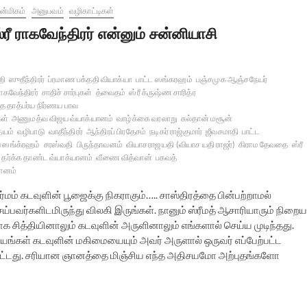
்மிகம்
அனுபவம்
வழிகாட்டிகள்
்ரீ ராகவேந்திரர் என்னும் சன்னியாசி
ஹி
ஸுதீந்திரர்
ப்ரமாண பக்ததி வியாக்யா
பாட்ட ஸங்கரஹம்
பஞ்சமுக ஆஞ்சநேயர்
ராகவேந்திரர்
சாதிச் சார்புகள்
த்வைதம்
ஸ்ரீ க்ருஷ்ண சாரித்ர
த தாத்பர்ய நிர்ணய பாவ
ள்
அணுமத்வ விஜய வ்யாக்யானம்
வாழ்க்கை வரலாறு
சுல்தான் மசூன்
்யம்
வழிபாடு
வாதீந்திரர்
ஆந்திரப் பிரதேசம்
நடிகர் ராஜ்குமார்
ஜீவசமாதி
பாட்ட
ய ஸங்க்ரஹம்
சரஸ்வதி
பிருந்தாவனம்
வியாசராஜ யதி (வியாச யதி ராஜர்)
கிராம தேவதை
ஸ்ரீ
தர்க்க தாண்ட வ்யாக்யானம்
வீணை வித்வான்
பகவத்
ானம்
தர்மம் கடவுளின் பூஜைக்கு நிகராகும்….. சாஸ்திரத்தை பின்பற்றாமல்
வர்களிடமிருந்து விலகி இருங்கள். நானும் ஸ்ரீமத் ஆசாரியாரும் நிறைய
சித்தியினாலும் கடவுளின் அருளினாலும் எங்களால் செய்ய முடிந்தது.
்கள் கடவுளின் மகிமையையும் அவர் அருளால் ஒருவர் எப்பேற்பட்ட
்பட்டது. சரியான ஞானத்தை மிஞ்சிய எந்த அதிசயமோ அற்புதங்களோ