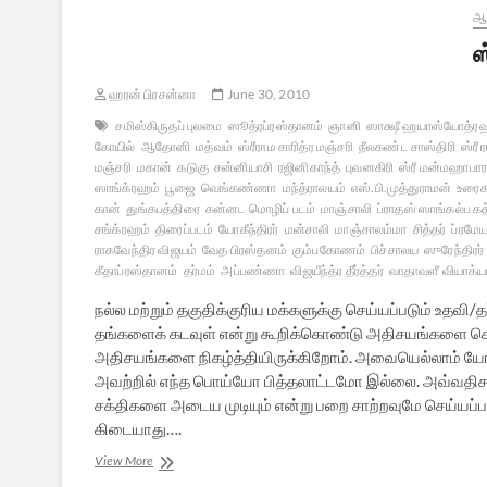
ஆன
ஸ
ஹரன் பிரசன்னா
June 30, 2010
சமிஸ்கிருதப் புலமை
ஸூத்ரப்ரஸ்தானம்
ஞானி
ஸாக்ஷீ ஹயாஸ்யோத்ர
கோயில்
ஆதோனி
மத்வம்
ஸ்ரீராம சாரித்ர மஞ்சரி
நீலகண்ட சாஸ்திரி
ஸ்ரீ 
மஞ்சரி
மகான்
கடுகு
சன்னியாசி
ரஜினிகாந்த்
புவனகிரி
ஸ்ரீ மன்மஹாபார
ஸாங்க்ரஹம்
பூஜை
வெங்கண்ணா
மந்த்ராலயம்
எஸ்.பி.முத்துராமன்
உரைக
கான்
துங்கபத்திரை
கன்னட மொழிப் படம்
மாஞ்சாலி
ப்ராதஸ் ஸாங்கல்ப கத
சங்க்ரஹம்
திரைப்படம்
யோகீந்திரர்
மன்சாலி
மாஞ்சாலம்மா
சித்தர்
ப்ரமே
ராகவேந்திர விஜயம்
வேத பிரஸ்தனம்
கும்பகோணம்
பிச்சாலய
ஸுரேந்திரர்
கீதாப்ரஸ்தானம்
தர்மம்
அப்பண்ணா
விஜயீந்த்ர தீர்த்தர்
வாதாவளீ வியாக்ய
நல்ல மற்றும் தகுதிக்குரிய மக்களுக்கு செய்யப்படும் உதவி/
தங்களைக் கடவுள் என்று கூறிக்கொண்டு அதிசயங்களை செய்ப
அதிசயங்களை நிகழ்த்தியிருக்கிறோம். அவையெல்லாம் யோக 
அவற்றில் எந்த பொய்யோ பித்தலாட்டமோ இல்லை. அவ்வதிசயங
சக்திகளை அடைய முடியும் என்று பறை சாற்றவுமே செய்யப
கிடையாது….
ஸ்ரீ
View More
ராகவேந்திரர்