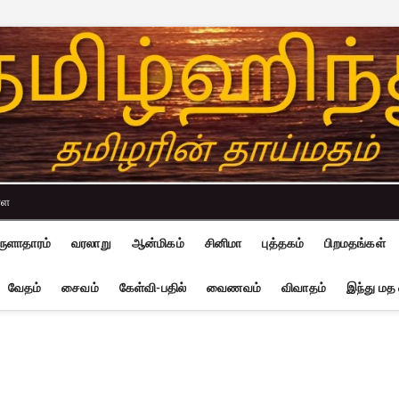
்ள
ுளாதாரம்
வரலாறு
ஆன்மிகம்
சினிமா
புத்தகம்
பிறமதங்கள்
வேதம்
சைவம்
கேள்வி-பதில்
வைணவம்
விவாதம்
இந்து மத