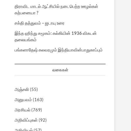
திராவிட மாடல் ஆட்சியில் நடைபெற்ற ஊழல்கள்
கற்பனையா ?
சக்தி தத்துவம் – ஜடாயு உரை
இந்த ஹிந்து சமூகம்: கல்கியின் 1936 விகடன்
தலையங்கம்
பங்களாதேஷ் கலவரமும் இந்தியாவின்பாதுகாப்பும்
வகைகள்
அஞ்சலி
(55)
அனுபவம்
(163)
அரசியல்
(769)
அறிவிப்புகள்
(92)
அறிவியல்
(57)