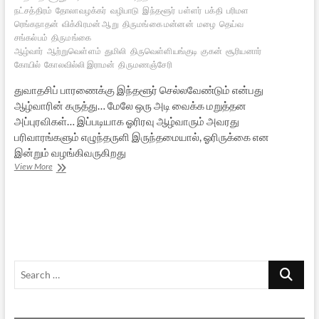
நட்சத்திரம்
தோலாவழக்கர்
வழிபாடு
இந்தளூர்
பள்ளர்
பக்தி
பரிமள
ரெங்கநாதன்
விக்கிரமன் ஆறு
திருமங்கை மன்னன்
மழை
தெய்வ
சங்கல்பம்
திருமங்கை
ஆழ்வார்
ஆற்றுவெள்ளம்
துமிலி
திருவெள்ளியங்குடி
குகன்
சூரியனார்
கோயில்
கோலவில்லி இராமன்
திருமணஞ்சேரி
துவாதசிப் பாரணைக்கு இந்தளூர் செல்லவேண்டும் என்பது
ஆழ்வாரின் கருத்து… மேலே ஒரு அடி வைக்க மறுத்தன
அப்புரவிகள்… இப்படியாக ஓரிரவு ஆழ்வாரும் அவரது
பரிவாரங்களும் எழுந்தருளி இருந்தமையால், ஓரிருக்கை என
இன்றும் வழங்கிவருகிறது
ஓரிருக்கை
View More
–
ஆழ்வார்
வாழ்வில்
ஒருநாள்…
Search
…