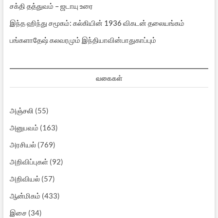
சக்தி தத்துவம் – ஜடாயு உரை
இந்த ஹிந்து சமூகம்: கல்கியின் 1936 விகடன் தலையங்கம்
பங்களாதேஷ் கலவரமும் இந்தியாவின்பாதுகாப்பும்
வகைகள்
அஞ்சலி
(55)
அனுபவம்
(163)
அரசியல்
(769)
அறிவிப்புகள்
(92)
அறிவியல்
(57)
ஆன்மிகம்
(433)
இசை
(34)