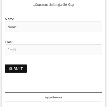
பதிவுகளை மின்னஞ்சலில் பெற
Name
Email
சமூகசேவை