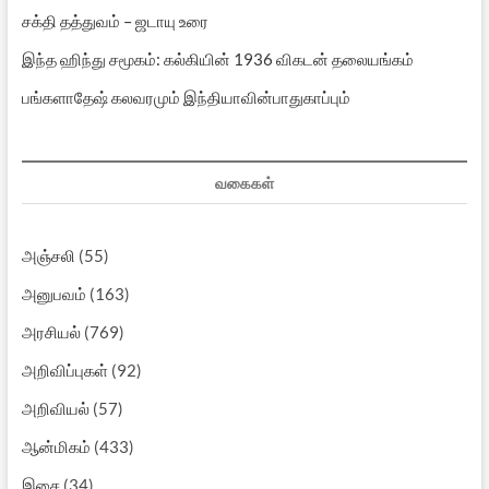
சக்தி தத்துவம் – ஜடாயு உரை
இந்த ஹிந்து சமூகம்: கல்கியின் 1936 விகடன் தலையங்கம்
பங்களாதேஷ் கலவரமும் இந்தியாவின்பாதுகாப்பும்
வகைகள்
அஞ்சலி
(55)
அனுபவம்
(163)
அரசியல்
(769)
அறிவிப்புகள்
(92)
அறிவியல்
(57)
ஆன்மிகம்
(433)
இசை
(34)