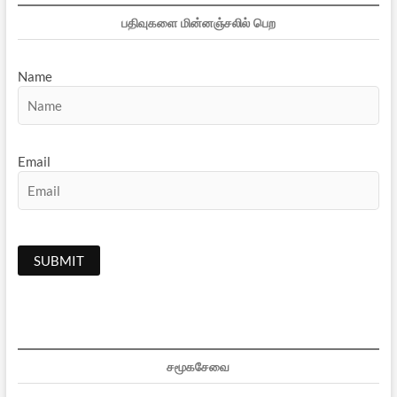
பதிவுகளை மின்னஞ்சலில் பெற
Name
Email
சமூகசேவை