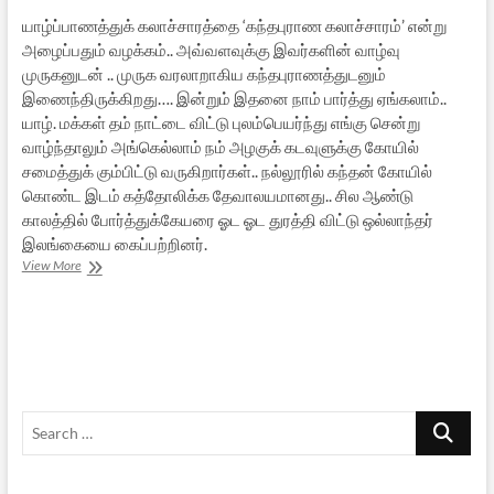
யாழ்ப்பாணத்துக் கலாச்சாரத்தை ‘கந்தபுராண கலாச்சாரம்’ என்று
அழைப்பதும் வழக்கம்.. அவ்வளவுக்கு இவர்களின் வாழ்வு
முருகனுடன் .. முருக வரலாறாகிய கந்தபுராணத்துடனும்
இணைந்திருக்கிறது…. இன்றும் இதனை நாம் பார்த்து ஏங்கலாம்..
யாழ். மக்கள் தம் நாட்டை விட்டு புலம்பெயர்ந்து எங்கு சென்று
வாழ்ந்தாலும் அங்கெல்லாம் நம் அழகுக் கடவுளுக்கு கோயில்
சமைத்துக் கும்பிட்டு வருகிறார்கள்.. நல்லூரில் கந்தன் கோயில்
கொண்ட இடம் கத்தோலிக்க தேவாலயமானது.. சில ஆண்டு
காலத்தில் போர்த்துக்கேயரை ஓட ஓட துரத்தி விட்டு ஒல்லாந்தர்
இலங்கையை கைப்பற்றினர்.
வேல்
View More
உண்டு,
பயமேன்?
Search
…