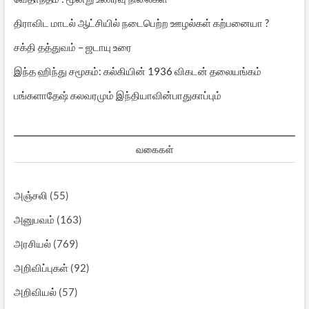
திராவிட மாடல் ஆட்சியில் நடைபெற்ற ஊழல்கள் கற்பனையா ?
சக்தி தத்துவம் – ஜடாயு உரை
இந்த ஹிந்து சமூகம்: கல்கியின் 1936 விகடன் தலையங்கம்
பங்களாதேஷ் கலவரமும் இந்தியாவின்பாதுகாப்பும்
வகைகள்
அஞ்சலி
(55)
அனுபவம்
(163)
அரசியல்
(769)
அறிவிப்புகள்
(92)
அறிவியல்
(57)