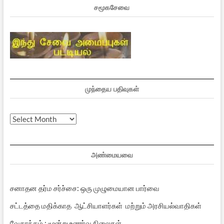
சமூகசேவை
முந்தைய பதிவுகள்
முந்தைய
பதிவுகள்
அண்மையவை
சனாதன தர்ம சர்ச்சை: ஒரு முழுமையான பார்வை
சட்டத்தை மதிக்காத ஆட்சியாளர்கள் மற்றும் அரசியல்வாதிகள்
வேதாந்தம் : மூன்று உணர்வு நிலைகள்