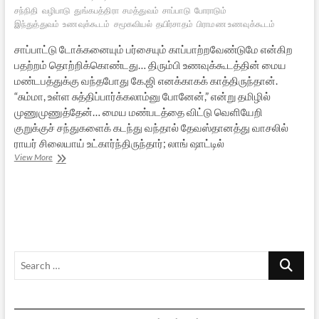
சந்நிதி
வழிபாடு
துங்கபத்திரா
சமத்துவம்
சாப்பாடு
போராடும்
இந்துத்துவம்
உணவுக்கூடம்
சமூகவியல்
தயிர்சாதம்
பிராமண உணவுக்கூடம்
சாப்பாட்டு டோக்கனையும் பர்சையும் காப்பாற்றவேண்டுமே என்கிற
பதற்றம் தொற்றிக்கொண்டது… திரும்பி உணவுக்கூடத்தின் மைய
மண்டபத்துக்கு வந்தபோது கே.ஜி எனக்காகக் காத்திருந்தான்.
“சும்மா, உள்ள சுத்திப்பார்க்கலாம்னு போனேன்,” என்று தமிழில்
முணுமுணுத்தேன்… மைய மண்படத்தை விட்டு வெளியேறி
குறுக்குச் சந்துகளைக் கடந்து வந்தால் தேவஸ்தானத்து வாசலில்
ராயர் சிலையாய் உட்கார்ந்திருந்தார்; லாங் ஷாட்டில்
புன்னகை
View More
மன்னர்
[மந்த்ராலயப்
பயணம்]
Search
…