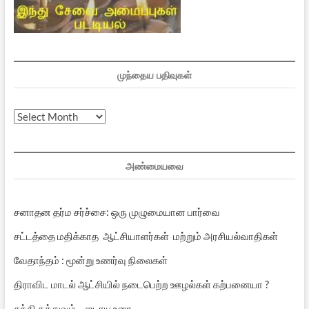
முந்தைய பதிவுகள்
முந்தைய
பதிவுகள்
அண்மையவை
சனாதன தர்ம சர்ச்சை: ஒரு முழுமையான பார்வை
சட்டத்தை மதிக்காத ஆட்சியாளர்கள் மற்றும் அரசியல்வாதிகள்
வேதாந்தம் : மூன்று உணர்வு நிலைகள்
திராவிட மாடல் ஆட்சியில் நடைபெற்ற ஊழல்கள் கற்பனையா ?
சக்தி தத்துவம் – ஜடாயு உரை