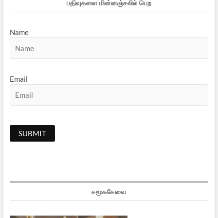
பதிவுகளை மின்னஞ்சலில் பெற
Name
Email
சமூகசேவை