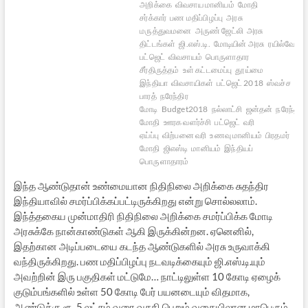
அறிக்கை
விவசாய மானியம்
மோதி
சர்க்கார்
பண மதிப்பிழப்பு
அரசு
மருத்துவமனை
அருண் ஜேட்லி
அரசு
திட்டங்கள்
ஜி.எஸ்.டி.
மோடியின் அரசு
ரயில்வே
பட்ஜெட்
விவசாயம்
பொருளாதார
சீர்திருத்தம்
உள் கட்டமைப்பு
தூய்மை
இந்தியா
விவசாயிகள்
பட்ஜெட் 2018
ஸ்வச்ச
பாரத்
நரேந்திர
மோடி
Budget2018
நல்லாட்சி
ஜன்தன்
நரேந்திர
மோதி
ஊரக வளர்ச்சி
பட்ஜெட்
வரி
ஏய்ப்பு
விற்பனை வரி
உணவு மானியம்
பிரதமர்
மோதி
ஜிஎஸ்டி
மானியம்
இந்தியப்
பொருளாதாரம்
இந்த ஆண்டுதான் உண்மையான நிதிநிலை அறிக்கை சுதந்திர
இந்தியாவில் சமர்ப்பிக்கப்பட்டிருக்கிறது என்று சொல்லலாம்.
இந்த்தகைய முன்மாதிரி நிதிநிலை அறிக்கை சமர்ப்பிக்க மோடி
அரசுக்கே நான்காண்டுகள் ஆகி இருக்கின்றன. ஏனெனில்,
இதற்கான அடிப்படையை கடந்த ஆண்டுகளில் அரசு உருவாக்கி
வந்திருக்கிறது. பண மதிப்பிழப்பு நடவடிக்கையும் ஜி.எஸ்.டி.யும்
அவற்றின் இரு பகுதிகள் மட்டுமே… நாட்டிலுள்ள 10 கோடி ஏழைக்
குடும்பங்களில் உள்ள 50 கோடி பேர் பயனடையும் விதமாக,
ஆண்டுக்கு ரூ. 5 லட்சம் வரை வசதி பெறும் வகையிலான மாபெரும்