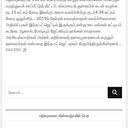
மருத்துவக் காப்பீட்டுத் திட்டம். விவசாயத் துறையில் கடன் வழங்க
ரூ. 11 லட்சம் கோடி இலக்கு. ஊரக வளர்ச்சிக்கு ரூ. 14.34 லட்சம்
கோடி ஒதுக்கீடு… 2019ல் தேர்தல் வரவுள்ளதால் கவர்ச்சிகரமான
அறிவிப்புகள் இந்த பட்ஜெட்டில் இருக்கும் என்று ஊடகங்கள் கட்டியம்
கூறின. ஆனால், மோடியும் ஜேட்லியும் தாங்கள் சாதாரண
அரசியல்வாதிகள் அல்லர், எதிர்காலத் தலைமுறையைக் கருதும்
தலைவர்கள் என்பதை இந்த பட்ஜெட் மூலம் நிரூபித்திருக்கின்றனர்…
இது
View More
தாண்டா
பட்ஜெட்!
Search
…
பதிவுகளை மின்னஞ்சலில் பெற