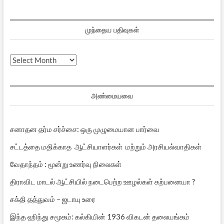
முந்தைய பதிவுகள்
முந்தைய
பதிவுகள்
அண்மையவை
சனாதன தர்ம சர்ச்சை: ஒரு முழுமையான பார்வை
சட்டத்தை மதிக்காத ஆட்சியாளர்கள் மற்றும் அரசியல்வாதிகள்
வேதாந்தம் : மூன்று உணர்வு நிலைகள்
திராவிட மாடல் ஆட்சியில் நடைபெற்ற ஊழல்கள் கற்பனையா ?
சக்தி தத்துவம் – ஜடாயு உரை
இந்த ஹிந்து சமூகம்: கல்கியின் 1936 விகடன் தலையங்கம்