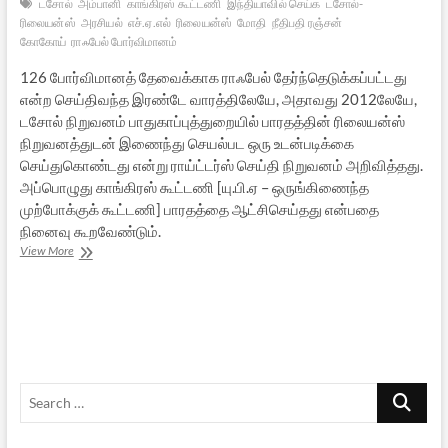
டசோல்
அம்பானி
காங்கிரஸ் கூட்டணி
இந்தியாவில் செய்க
டசோல்-
ரிலையன்ஸ்
அரசியல்
எச்.ஏ.எல்
ரிலையன்ஸ்
மோதி
நீதிபதி ரஞ்சன்
கோகோய்
ராஃபேல் போர்விமானம்
126 போர்விமானத் தேவைக்காக ராஃபேல் தேர்ந்தெடுக்கப்பட்டது
என்ற செய்திவந்த இரண்டே வாரத்திலேயே, அதாவது 2012லேயே,
டசோல் நிறுவனம் பாதுகாப்புத்துறையில் பாரதத்தின் ரிலையன்ஸ்
நிறுவனத்துடன் இணைந்து செயல்பட ஒரு உடன்படிக்கை
செய்துகொண்டது என்று ராய்ட்டர்ஸ் செய்தி நிறுவனம் அறிவித்தது.
அப்பொழுது காங்கிரஸ் கூட்டணி [யு.பி.ஏ – ஒருங்கிணைந்த
முற்போக்குக் கூட்டணி] பாரதத்தை ஆட்சிசெய்தது என்பதை
நினைவு கூறவேண்டும்.
ராஃபேல்
View More
போர்விமானமும்,
பாரதப்
படைத்தலைமையும்..
–
8
Search
…