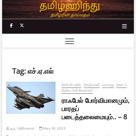
Skip
to
content
facebook
twitter
Tag:
எச்.ஏ.எல்
கேள்வி-பதில்
நிகழ்வுகள்
வரலாறு
தொடர்
தேசிய பிரச்சினைகள்
ராஃபேல் போர்விமானமும்,
பாரதப்
படைத்தலைமையும்.. – 8
ஒரு அரிசோனன்
May 10, 2019