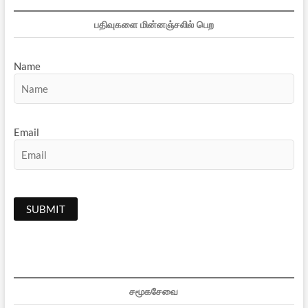
பதிவுகளை மின்னஞ்சலில் பெற
Name
Email
சமூகசேவை