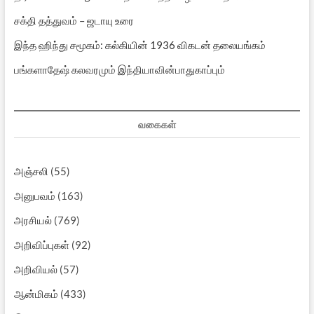
சக்தி தத்துவம் – ஜடாயு உரை
இந்த ஹிந்து சமூகம்: கல்கியின் 1936 விகடன் தலையங்கம்
பங்களாதேஷ் கலவரமும் இந்தியாவின்பாதுகாப்பும்
வகைகள்
அஞ்சலி
(55)
அனுபவம்
(163)
அரசியல்
(769)
அறிவிப்புகள்
(92)
அறிவியல்
(57)
ஆன்மிகம்
(433)