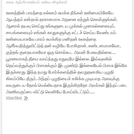
கதை
ஆத்மீக தைரியம்
வலிவுடனிருங்கள்
உலகத்தின் பாரத்தை எல்லாம் சுமக்க நீங்கள் உண்மையிலேயே
ஆயத்தம் என்றால் தாராளமாக அதனை ஏற்றுக் கொள்ளுங்கள்.
ஆனால் தயவு செய்து உங்களுடைய முக்கல் முனகல்களையும்,
சாபங்களையும் எங்கள் காதுகளுக்கு எட்டச் செய்ய வேண்டாம்.
உண்மையாகவே பாரம் சுமக்கிற மனிதன் உலகத்தை
ஆசீர்வதித்துவிட்டுத் தன் வழியே போகிறான். கண்டனமாகவோ,
குற்றங் குறையாகவோ ஒரு சொல்கூட அவன் பேசுவதில்லை….
பூரணமாகத் தீமை வாய்ந்தது எதுவுமே இல்லை. இவ்வுலகில்
தெய்வத்துக்கும் பிசாசுக்கும் இடமுண்டு. இல்லையேல் பிசாசு இங்கே
இருக்காது. இந்த நமது போர்க்களத்தில் தவறுதலாகிய புழுதி
கிளம்பியே தீரும். அந்தப் புழுதியைச் சகிக்க முடியாத அளவுக்கு
எவருடைய தோல் மெல்லியதாக இருக்கிறதோ அவர்கள் இந்தப் படை
அணிவகுப்பை விட்டு வெளியே போய்விடட்டும்…..
எழுமின்
View More
விழிமின்
–
33