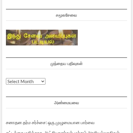
சமூகசேவை
முந்தைய பதிவுகள்
முந்தைய
பதிவுகள்
அண்மையவை
சனாதன தர்ம சர்ச்சை: ஒரு முழுமையான பார்வை
சட்டத்தை மதிக்காத ஆட்சியாளர்கள் மற்றும் அரசியல்வாதிகள்