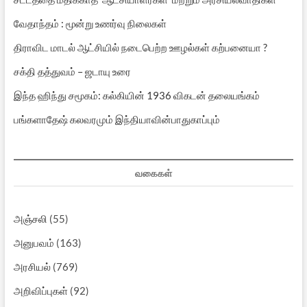
வேதாந்தம் : மூன்று உணர்வு நிலைகள்
திராவிட மாடல் ஆட்சியில் நடைபெற்ற ஊழல்கள் கற்பனையா ?
சக்தி தத்துவம் – ஜடாயு உரை
இந்த ஹிந்து சமூகம்: கல்கியின் 1936 விகடன் தலையங்கம்
பங்களாதேஷ் கலவரமும் இந்தியாவின்பாதுகாப்பும்
வகைகள்
அஞ்சலி
(55)
அனுபவம்
(163)
அரசியல்
(769)
அறிவிப்புகள்
(92)