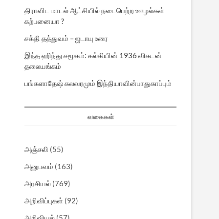
திராவிட மாடல் ஆட்சியில் நடைபெற்ற ஊழல்கள்
கற்பனையா ?
சக்தி தத்துவம் – ஜடாயு உரை
இந்த ஹிந்து சமூகம்: கல்கியின் 1936 விகடன்
தலையங்கம்
பங்களாதேஷ் கலவரமும் இந்தியாவின்பாதுகாப்பும்
வகைகள்
அஞ்சலி
(55)
அனுபவம்
(163)
அரசியல்
(769)
அறிவிப்புகள்
(92)
அறிவியல்
(57)