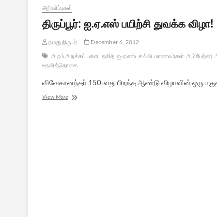
அறிவிப்புகள்
திருப்பூர்: ஐ.ஏ.எஸ் பயிற்சி துவக்க விழா!
நமது நிருபர்
December 6, 2012
அறம் அறக்கட்டளை
தலித்
ஐ.ஏ.எஸ்
கல்வி
மாணவர்கள்
அம்பேத்கர்
உதவித்தொகை
விவேகானந்தர் 150-வது பிறந்த ஆண்டு விழாவின் ஒரு பகுத
திருப்பூர்:
View More
ஐ.ஏ.எஸ்
பயிற்சி
துவக்க
விழா!