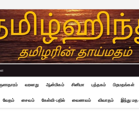
்ள
ுளாதாரம்
வரலாறு
ஆன்மிகம்
சினிமா
புத்தகம்
பிறமதங்கள்
வேதம்
சைவம்
கேள்வி-பதில்
வைணவம்
விவாதம்
இந்து மத