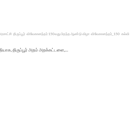
அரசாட்சி
திருப்பூர்
விவேகானந்தர் 150வது பிறந்த ஆண்டு விழா
விவேகானந்தர்_150
கல்வி
ியாக, திருப்பூர் அறம் அறக்கட்டளை,…