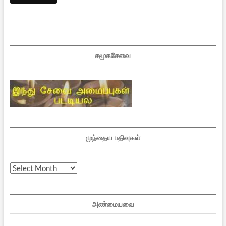
சமூகசேவை
முந்தைய பதிவுகள்
முந்தைய
பதிவுகள்
அண்மையவை