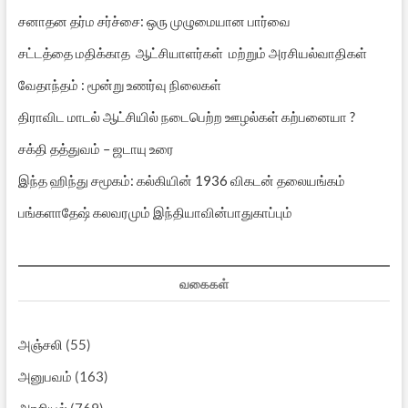
சனாதன தர்ம சர்ச்சை: ஒரு முழுமையான பார்வை
சட்டத்தை மதிக்காத ஆட்சியாளர்கள் மற்றும் அரசியல்வாதிகள்
வேதாந்தம் : மூன்று உணர்வு நிலைகள்
திராவிட மாடல் ஆட்சியில் நடைபெற்ற ஊழல்கள் கற்பனையா ?
சக்தி தத்துவம் – ஜடாயு உரை
இந்த ஹிந்து சமூகம்: கல்கியின் 1936 விகடன் தலையங்கம்
பங்களாதேஷ் கலவரமும் இந்தியாவின்பாதுகாப்பும்
வகைகள்
அஞ்சலி
(55)
அனுபவம்
(163)
அரசியல்
(769)