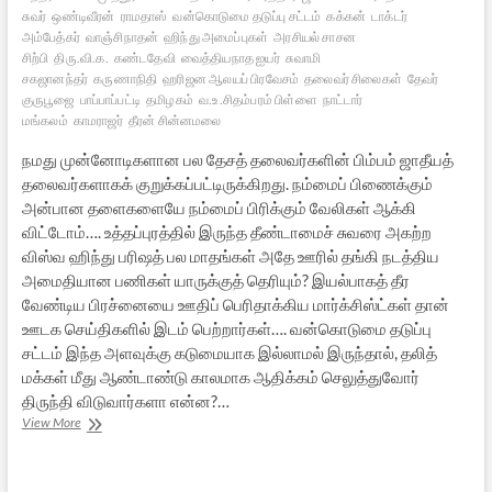
சுவர்
ஒண்டிவீரன்
ராமதாஸ்
வன்கொடுமை தடுப்பு சட்டம்
கக்கன்
டாக்டர்
அம்பேத்கர்
வாஞ்சிநாதன்
ஹிந்து அமைப்புகள்
அரசியல் சாசன
சிற்பி
திரு.வி.க.
கண்டதேவி
வைத்தியநாத ஐயர்
சுவாமி
சகஜானந்தர்
கருணாநிதி
ஹரிஜன ஆலயப் பிரவேசம்
தலைவர் சிலைகள்
தேவர்
குருபூஜை
பாப்பாப்பட்டி
தமிழகம்
வ.உ.சிதம்பரம் பிள்ளை
நாட்டார்
மங்கலம்
காமராஜர்
தீரன் சின்னமலை
நமது முன்னோடிகளான பல தேசத் தலைவர்களின் பிம்பம் ஜாதீயத்
தலைவர்களாகக் குறுக்கப்பட்டிருக்கிறது. நம்மைப் பிணைக்கும்
அன்பான தளைகளையே நம்மைப் பிரிக்கும் வேலிகள் ஆக்கி
விட்டோம்…. உத்தப்புரத்தில் இருந்த தீண்டாமைச் சுவரை அகற்ற
விஸ்வ ஹிந்து பரிஷத் பல மாதங்கள் அதே ஊரில் தங்கி நடத்திய
அமைதியான பணிகள் யாருக்குத் தெரியும்? இயல்பாகத் தீர
வேண்டிய பிரச்னையை ஊதிப் பெரிதாக்கிய மார்க்சிஸ்ட்கள் தான்
ஊடக செய்திகளில் இடம் பெற்றார்கள்…. வன்கொடுமை தடுப்பு
சட்டம் இந்த அளவுக்கு கடுமையாக இல்லாமல் இருந்தால், தலித்
மக்கள் மீது ஆண்டாண்டு காலமாக ஆதிக்கம் செலுத்துவோர்
திருந்தி விடுவார்களா என்ன?…
ஜாதி
View More
அரசியலுக்கு
தீர்வு
என்ன?