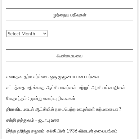
முந்தைய பதிவுகள்
முந்தைய
பதிவுகள்
அண்மையவை
சனாதன தர்ம சர்ச்சை: ஒரு முழுமையான பார்வை
சட்டத்தை மதிக்காத ஆட்சியாளர்கள் மற்றும் அரசியல்வாதிகள்
வேதாந்தம் : மூன்று உணர்வு நிலைகள்
திராவிட மாடல் ஆட்சியில் நடைபெற்ற ஊழல்கள் கற்பனையா ?
சக்தி தத்துவம் – ஜடாயு உரை
இந்த ஹிந்து சமூகம்: கல்கியின் 1936 விகடன் தலையங்கம்