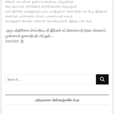
சின்னம்
ஊடகங்கள்
ஜான் எஃப்.கென்னடி
கம்யூனிஸ்டு
சீனா
தினமணி
INVISIBLE JOURNALISM
சித்தரஞ்சன்
தாஸ்
இஸ்ரேல்
கண்ணுக்குப் புலப்படாத இதழியல்
பிபின் சந்திர பால்
நேரு
இந்தியன்
எக்ஸ்பிரஸ்
சுப்பிரமணிய அய்யர்
மகாகவி பாரதி
சையத்
மொய்னுதீன்
கோகலே
கணேசன்
கோவிந்த ரானடே
இந்திய-பாக். போர்
. ஒரு பத்திரிகை செய்தியுடன் இந்தக் கட்டுரையைத் தொடங்கலாம்.
முன்னாள் ஜனாதிபதி அப்துல்…
ஓர்
View More
இதழியல்
கனவு…
Search
…
பதிவுகளை மின்னஞ்சலில் பெற