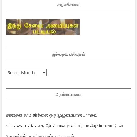
சமூகசேவை
முந்தைய பதிவுகள்
முந்தைய
பதிவுகள்
அண்மையவை
சனாதன தர்ம சர்ச்சை: ஒரு முழுமையான பார்வை
சட்டத்தை மதிக்காத ஆட்சியாளர்கள் மற்றும் அரசியல்வாதிகள்
வேதாந்தம் : மூன்று உணர்வு நிலைகள்