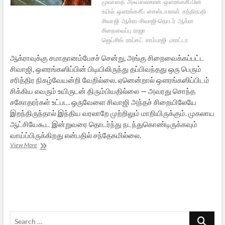
முவாஸத்
அஃப்ஸல்கான்
ஔரங்கசீப்பின்
உயில்
ஔரங்கசீப்
சைஸ்டாகான்
சத்திரபதி
சிவாஜி
ஆக்ரா-சிவாஜி-தொடர்
ஆக்ரா
சிறைவைப்பு
ராஜா
ஜெய்சிங்
ராய்கட்
சாம்பாஜி
மராட்டா
ஆக்ராவுக்கு சமாதானம்பேசச் சென்று, அங்கு சிறைவைக்கப்பட்ட
சிவாஜி, ஔரங்கஸிப்பின் பிடியிலிருந்து தப்பிவந்தது ஒரு பெரும்
சரித்திர நிகழ்வேயன்றி வேறில்லை. ஏனென்றால் ஔரங்கஸிப்பிடம்
சிக்கிய எவரும் உயிருடன் திரும்பியதில்லை — அவரது சொந்த
சகோதரர்கள் உட்பட. ஒருவேளை சிவாஜி அந்தச் சிறையிலேயே
இறந்திருந்தால் இந்திய வரலாறே முற்றிலும் மாறியிருக்கும். முகலாய
ஆட்சியேகூட இன்றுவரை தொடர்ந்து நடந்துகொண்டிருக்கவும்
வாய்ப்பிருக்கிறது என்பதில் சந்தேகமில்லை.
ஆக்ராவிலிருந்து
View More
சத்ரபதி
சிவாஜி
தப்பிய
வரலாறு
–
1
Search