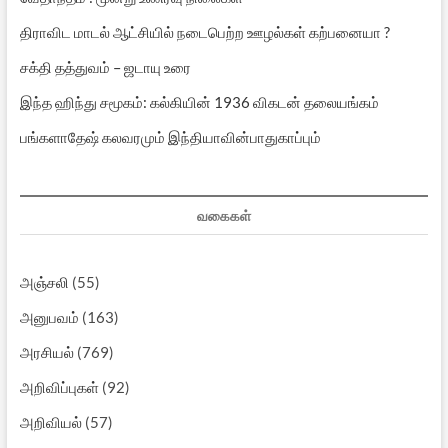
திராவிட மாடல் ஆட்சியில் நடைபெற்ற ஊழல்கள் கற்பனையா ?
சக்தி தத்துவம் – ஜடாயு உரை
இந்த ஹிந்து சமூகம்: கல்கியின் 1936 விகடன் தலையங்கம்
பங்களாதேஷ் கலவரமும் இந்தியாவின்பாதுகாப்பும்
வகைகள்
அஞ்சலி
(55)
அனுபவம்
(163)
அரசியல்
(769)
அறிவிப்புகள்
(92)
அறிவியல்
(57)